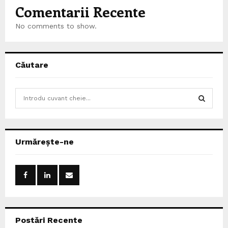
Comentarii Recente
No comments to show.
Căutare
S
e
a
S
r
c
E
Urmărește-ne
h
f
A
o
r
R
:
C
Postări Recente
H