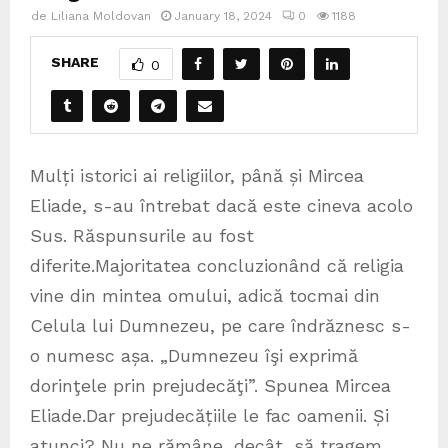
de
Liliana Moldovan
January 18, 2024
0
1188
SHARE
0
Mulți istorici ai religiilor, până și Mircea
Eliade, s-au întrebat dacă este cineva acolo
Sus. Răspunsurile au fost
diferite.Majoritatea concluzionând că religia
vine din mintea omului, adică tocmai din
Celula lui Dumnezeu, pe care îndrăznesc s-
o numesc așa. „Dumnezeu îşi exprimă
dorinţele prin prejudecăţi”. Spunea Mircea
Eliade.Dar prejudecățiile le fac oamenii. Și
atunci? Nu ne rămâne, decât, să tragem