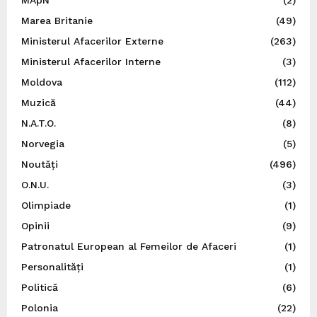
Marea Britanie
(49)
Ministerul Afacerilor Externe
(263)
Ministerul Afacerilor Interne
(3)
Moldova
(112)
Muzică
(44)
N.A.T.O.
(8)
Norvegia
(5)
Noutăți
(496)
O.N.U.
(3)
Olimpiade
(1)
Opinii
(9)
Patronatul European al Femeilor de Afaceri
(1)
Personalități
(1)
Politică
(6)
Polonia
(22)