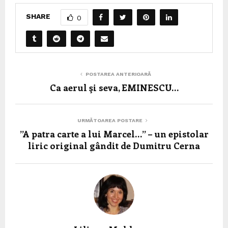
SHARE
0
POSTAREA ANTERIOARĂ
Ca aerul şi seva, EMINESCU…
URMĂTOAREA POSTARE
”A patra carte a lui Marcel…” – un epistolar
liric original gândit de Dumitru Cerna