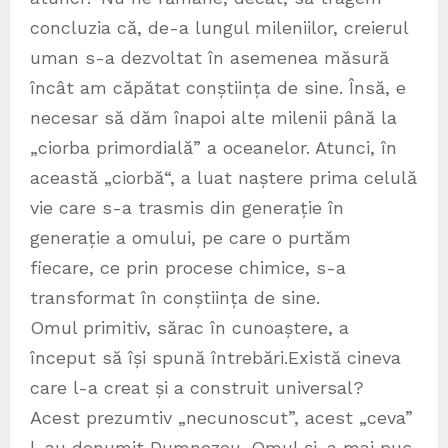
concluzia că, de-a lungul mileniilor, creierul
uman s-a dezvoltat în asemenea măsură
încât am căpătat conștiința de sine. Însă, e
necesar să dăm înapoi alte milenii până la
„ciorba primordială” a oceanelor. Atunci, în
această „ciorbă“, a luat naștere prima celulă
vie care s-a trasmis din generație în
generație a omului, pe care o purtăm
fiecare, ce prin procese chimice, s-a
transformat în conștiința de sine.
Omul primitiv, sărac în cunoaștere, a
început să își spună întrebări.Există cineva
care l-a creat și a construit universal?
Acest prezumtiv „necunoscut”, acest „ceva”
l-au denumit Dumnezeu. Omul și-a mai pus