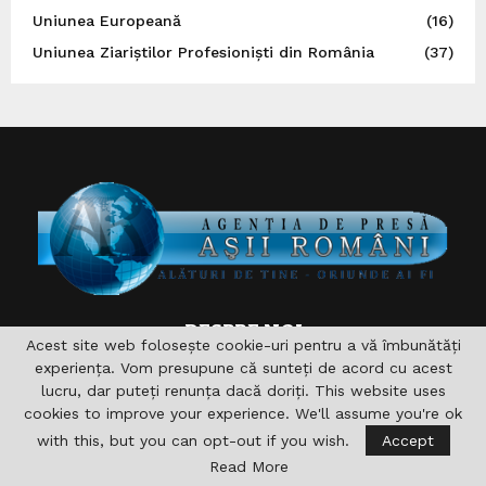
Uniunea Europeană
(16)
Uniunea Ziariștilor Profesioniști din România
(37)
DESPRE NOI
Acest site web folosește cookie-uri pentru a vă îmbunătăți
experiența. Vom presupune că sunteți de acord cu acest
Asociaţia are drept scop , aprofundarea si consolidarea
lucru, dar puteți renunța dacă doriți. This website uses
relaţiilor germane-române şi în acelaşi timp îndeplinirea şi
cookies to improve your experience. We'll assume you're ok
sprijinirea diferitelor acţiuni pentru domeniile formare,
with this, but you can opt-out if you wish.
Accept
cultură, sport, radio, Informaţie şi de asemenea realizarea
accesului către noile căi de comunicare. nu vizeaza in
Read More