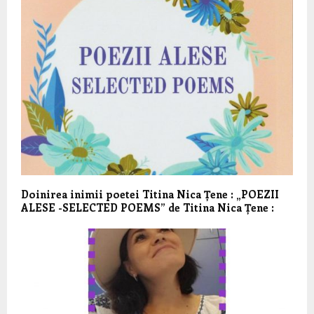
Doinirea inimii poetei Titina Nica Țene : „POEZII
ALESE -SELECTED POEMS” de Titina Nica Țene :