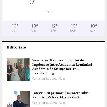
0
°
°
0
13
°
13
°
12
°
13
°
10
°
JOI
VIN
SÂM
DUM
LUN
Editoriale
Semnarea Memorandumului de
Înțelegere între Academia Română și
Academia de Științe Berlin –
Brandenburg
August 6, 2026
0
Interviu cu primarul municipiului
Râmnicu Vâlcea, Mircia Gutău
August 6, 2026
0