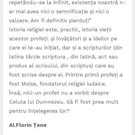
repetându-se la infinit, existența noastră n-
ar mai avea nici o semnificație și nici o
valoare. Am fi definitiv pierduți”
Istoria religiei este, practic, istoria vieții
acestor profeți. și învățători și a ideilor pe
care ei le-au inițiat, dar și a scripturilor (din
latina târzie scriptura , din latină, act sau
produs al scrisului, din scriptus) care au
fost scrise despre ei. Printre primii profeți a
fost Moise, fondatorul religiei iudaice.
Însă, nici-un profet nu a vorbit despre
Celula lui Dumnezeu. Să fi fost prea mult
pentru înțelegerea lor?
Al.Florin Țene