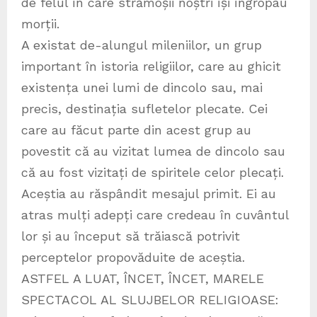
de felul în care strămoșii noștri își îngropau
morții.
A existat de-alungul mileniilor, un grup
important în istoria religiilor, care au ghicit
existența unei lumi de dincolo sau, mai
precis, destinația sufletelor plecate. Cei
care au făcut parte din acest grup au
povestit că au vizitat lumea de dincolo sau
că au fost vizitați de spiritele celor plecați.
Aceștia au răspândit mesajul primit. Ei au
atras mulți adepți care credeau în cuvântul
lor și au început să trăiască potrivit
perceptelor propovăduite de aceștia.
ASTFEL A LUAT, ÎNCET, ÎNCET, MARELE
SPECTACOL AL SLUJBELOR RELIGIOASE: