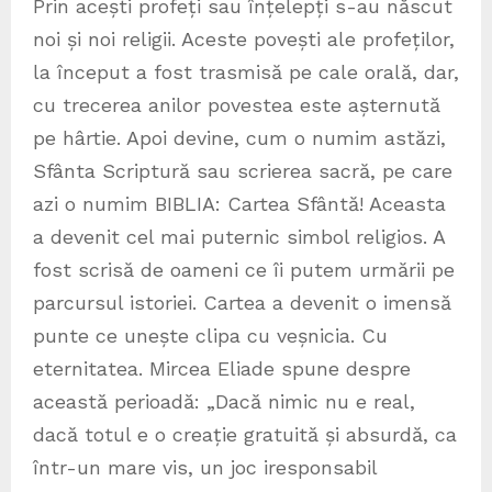
Prin acești profeți sau înțelepți s-au născut
noi și noi religii. Aceste povești ale profeților,
la început a fost trasmisă pe cale orală, dar,
cu trecerea anilor povestea este așternută
pe hârtie. Apoi devine, cum o numim astăzi,
Sfânta Scriptură sau scrierea sacră, pe care
azi o numim BIBLIA: Cartea Sfântă! Aceasta
a devenit cel mai puternic simbol religios. A
fost scrisă de oameni ce îi putem urmării pe
parcursul istoriei. Cartea a devenit o imensă
punte ce unește clipa cu veșnicia. Cu
eternitatea. Mircea Eliade spune despre
această perioadă: „Dacă nimic nu e real,
dacă totul e o creație gratuită și absurdă, ca
într-un mare vis, un joc iresponsabil