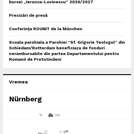
bursei „Ierunca-Lovinescu” 2026/2027
Precizări de presă
Conferința ROUNIT de la München
Scoala parohiala a Parohiei “Sf. Grigorie Teologul” din
Schiedam/Rotterdam beneficiaza de fonduri
nerambursabile din partea Departamentului pentru
Romanii de Pretutindeni
Vremea
Nürnberg
%
0%
°
C
0