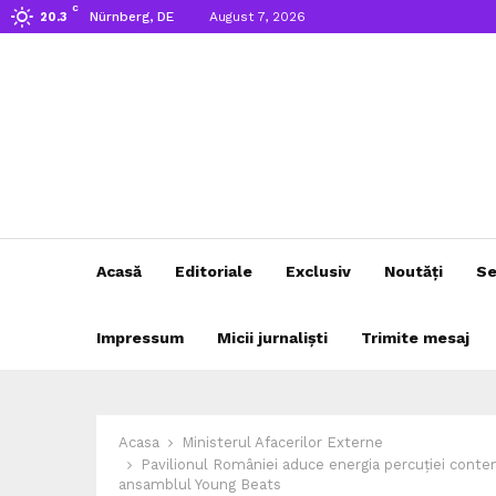
C
Nürnberg, DE
August 7, 2026
20.3
Acasă
Editoriale
Exclusiv
Noutăți
Se
Impressum
Micii jurnaliști
Trimite mesaj
Acasa
Ministerul Afacerilor Externe
Pavilionul României aduce energia percuției conte
ansamblul Young Beats