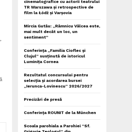
cinematografice cu actorii teatrului
TR Warszawa și retrospective de
film la Łódź și Varșovia
Mircia Gutău: „Râmnicu Vâlcea este,
mai mult decât un loc, un
sentiment”
,
Conferința „Familia Cioflec și
Clujul” susținută de istoricul
Luminița Cornea
Rezultatul concursului pentru
ă
selecția și acordarea bursei
„Ierunca-Lovinescu” 2026/2027
Precizări de presă
Conferința ROUNIT de la München
Scoala parohiala a Parohiei “Sf.
Grigorie Teologul” din