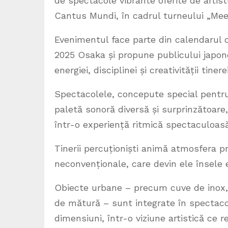
de spectacole vibrante oferite de artis
Cantus Mundi, în cadrul turneului „Mee
Evenimentul face parte din calendarul o
2025 Osaka și propune publicului japonez
energiei, disciplinei și creativității tine
Spectacolele, concepute special pentru 
paletă sonoră diversă și surprinzătoare, 
într-o experiență ritmică spectaculoasă
Tinerii percuționiști animă atmosfera p
neconvenționale, care devin ele însele 
Obiecte urbane – precum cuve de inox, 
de mătură – sunt integrate în spectacol
dimensiuni, într-o viziune artistică ce re