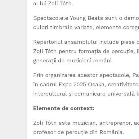
al lui Zoli Tóth.
Spectacolele Young Beats sunt o demonst
culori timbrale variate, elemente coreg
Repertoriul ansamblului include piese 
Zoli Tóth pentru formația de percuție, il
generații de muzicieni români.
Prin organizarea acestor spectacole, Pa
în cadrul Expo 2025 Osaka, creativitatea
intercultural și comunicare universală 
Elemente de context:
Zoli Tóth este muzician, antreprenor, ac
profesor de percuție din România.