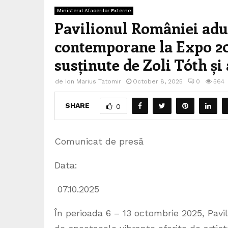
Ministerul Afacerilor Externe
Pavilionul României adu
contemporane la Expo 20
susținute de Zoli Tóth ș
de
Ion Marius Tatomir
October 8, 2025
0
564
SHARE
0
Comunicat de presă
Data:
07.10.2025
În perioada 6 – 13 octombrie 2025, Pavi