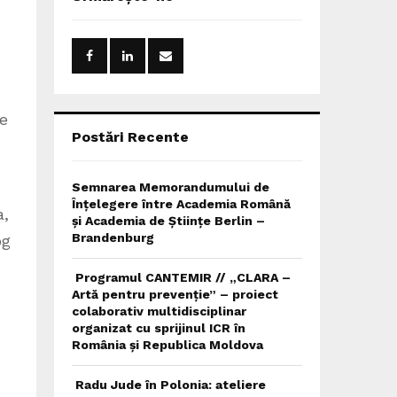
h
f
A
o
r
R
:
C
de
H
Postări Recente
Semnarea Memorandumului de
Înțelegere între Academia Română
a,
și Academia de Științe Berlin –
Brandenburg
og
Programul CANTEMIR // „CLARA –
Artă pentru prevenție” – proiect
colaborativ multidisciplinar
organizat cu sprijinul ICR în
România și Republica Moldova
Radu Jude în Polonia: ateliere