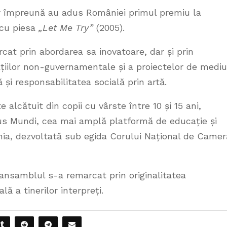
ar împreună au adus României primul premiu la
 cu piesa
„Let Me Try”
(2005).
cat prin abordarea sa inovatoare, dar și prin
ațiilor non-guvernamentale și a proiectelor de mediu
i responsabilitatea socială prin artă.
lcătuit din copii cu vârste între 10 și 15 ani,
us Mundi, cea mai amplă platformă de educație și
nia, dezvoltată sub egida Corului Național de Camer
ansamblul s-a remarcat prin originalitatea
ă a tinerilor interpreți.