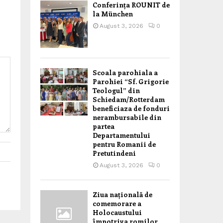
Conferința ROUNIT de
la München
August 3, 2026
0
Scoala parohiala a
Parohiei “Sf. Grigorie
Teologul” din
Schiedam/Rotterdam
beneficiaza de fonduri
nerambursabile din
partea
Departamentului
pentru Romanii de
Pretutindeni
August 3, 2026
0
Ziua națională de
comemorare a
Holocaustului
împotriva romilor