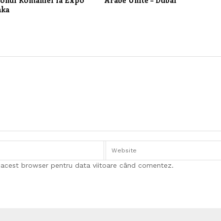
ionul României la Expo
Arabe Unite – Dubai
aka
n acest browser pentru data viitoare când comentez.