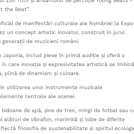
tul Zoli Tóth și ansamblul de percuție Young Beats –
t the Beat”.
ficial de manifestări culturale ale României la Expo
 un concept artistic inovator, construit în jurul
rei generații de muzicieni români.
Japonia, includ piese în primă audiție și oferă o
în care inovația și expresivitatea artistică se îmbin
, plină de dinamism și culoare.
rin utilizarea unor instrumente muzicale
elemente centrale ale scenei.
bidoane de apă, șine de tren, mingi de fotbal sau c
 alături de vibrafon, marimbă și tobe de diferite
flectă filosofia de sustenabilitate și spiritul ecologi