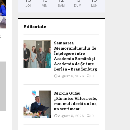
JOI
VIN
SÂM
DUM
LUN
Editoriale
t
Semnarea
Memorandumului de
Înțelegere între
Academia Română și
Academia de Științe
Berlin – Brandenburg
August 6, 2026
0
Mircia Gutău:
„Râmnicu Vâlcea este,
mai mult decât un loc,
un sentiment”
August 6, 2026
0
e