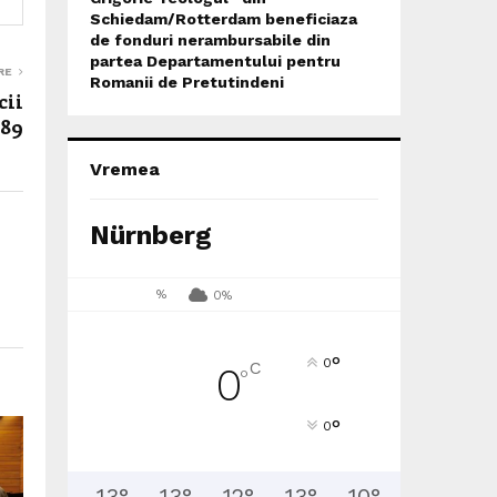
Schiedam/Rotterdam beneficiaza
de fonduri nerambursabile din
partea Departamentului pentru
RE
Romanii de Pretutindeni
cii
989
Vremea
Nürnberg
%
0%
°
0
C
0
°
°
0
13
°
13
°
12
°
13
°
10
°