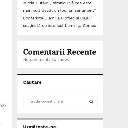
Mircia Gutău: „Râmnicu Vâlcea este,
mai mult decât un loc, un sentiment”
Conferința „Familia Cioflec și Clujul”
susținută de istoricul Luminița Cornea
Comentarii Recente
No comments to show.
ă
Căutare
S
ozi
e
a
S
r
c
c
E
Urmărește-ne