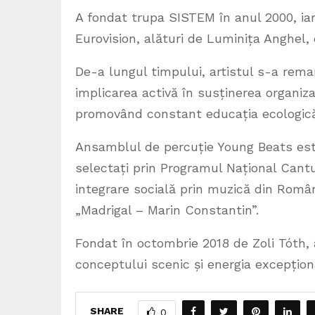
A fondat trupa SISTEM în anul 2000, i
Eurovision, alături de Luminița Anghel,
De-a lungul timpului, artistul s-a remar
implicarea activă în susținerea organiz
promovând constant educația ecologică ș
Ansamblul de percuție Young Beats este a
selectați prin Programul Național Cant
integrare socială prin muzică din Româ
„Madrigal – Marin Constantin”.
Fondat în octombrie 2018 de Zoli Tóth, 
conceptului scenic și energia excepțional
SHARE
0