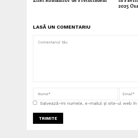
Zilei Românilor de Pretutindeni
în Pavil
2025 Os
LASĂ UN COMENTARIU
Salvează-mi numele, e-mailul și site-ul web î