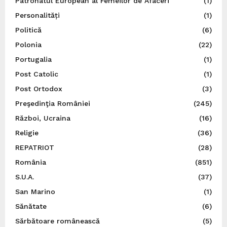
Patronatul European al Femeilor de Afaceri
(1)
Personalități
(1)
Politică
(6)
Polonia
(22)
Portugalia
(1)
Post Catolic
(1)
Post Ortodox
(3)
Preşedinţia României
(245)
Război, Ucraina
(16)
Religie
(36)
REPATRIOT
(28)
România
(851)
S.U.A.
(37)
San Marino
(1)
Sănătate
(6)
Sărbătoare românească
(5)