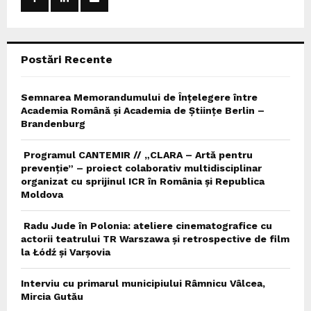
r
R
:
C
Postări Recente
H
Semnarea Memorandumului de Înțelegere între
Academia Română și Academia de Științe Berlin –
Brandenburg
Programul CANTEMIR // „CLARA – Artă pentru
prevenție” – proiect colaborativ multidisciplinar
organizat cu sprijinul ICR în România și Republica
Moldova
Radu Jude în Polonia: ateliere cinematografice cu
actorii teatrului TR Warszawa și retrospective de film
la Łódź și Varșovia
Interviu cu primarul municipiului Râmnicu Vâlcea,
Mircia Gutău