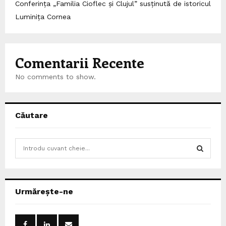
Conferința „Familia Cioflec și Clujul” susținută de istoricul
Luminița Cornea
Comentarii Recente
No comments to show.
Căutare
S
e
a
S
r
c
E
Urmărește-ne
h
f
A
o