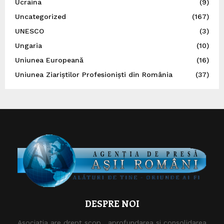
Ucraina
(9)
Uncategorized
(167)
UNESCO
(3)
Ungaria
(10)
Uniunea Europeană
(16)
Uniunea Ziariștilor Profesioniști din România
(37)
DESPRE NOI
Asociaţia are drept scop , aprofundarea si consolidarea