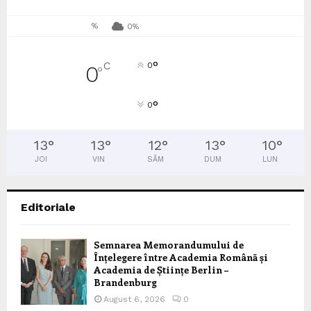
%
0%
°
C
0
0
°
°
0
13
°
13
°
12
°
13
°
10
°
JOI
VIN
SÂM
DUM
LUN
Editoriale
Semnarea Memorandumului de
Înțelegere între Academia Română și
Academia de Științe Berlin –
Brandenburg
August 6, 2026
0