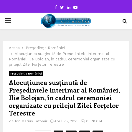
Facebook
Twitter
Linkedin
Youtube
PRIMARY
MENU
Acasa
Preşedinţia României
Alocuțiunea susținută de Președintele interimar al
României, Ilie Bolojan, în cadrul ceremoniei organizate cu
prilejul Zilei Forțelor Terestre
Preşedinţia României
Alocuțiunea susținută de
Președintele interimar al României,
Ilie Bolojan, în cadrul ceremoniei
organizate cu prilejul Zilei Forțelor
Terestre
de
Ion Marius Tatomir
April 25, 2025
0
674