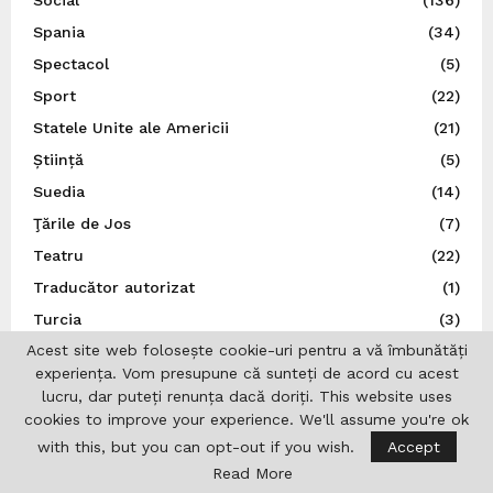
Spania
(34)
Spectacol
(5)
Sport
(22)
Statele Unite ale Americii
(21)
Știință
(5)
Suedia
(14)
Ţările de Jos
(7)
Teatru
(22)
Traducător autorizat
(1)
Turcia
(3)
Acest site web folosește cookie-uri pentru a vă îmbunătăți
Ucraina
(9)
experiența. Vom presupune că sunteți de acord cu acest
Uncategorized
(167)
lucru, dar puteți renunța dacă doriți. This website uses
UNESCO
(3)
cookies to improve your experience. We'll assume you're ok
Ungaria
(10)
with this, but you can opt-out if you wish.
Accept
Read More
Uniunea Europeană
(16)