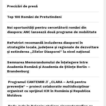
Precizări de presă
Top 100 Români de Pretutindeni
Noi oportunități pentru cercetătorii români din
diaspora: ANC lansează două programe de mobilitate
RePatriot recomandă includerea diasporei în
strategiile locale, județene și regionale de dezvoltare
și extinderea „Zilelor Diasporei” la nivel național
Semnarea Memorandumului de Înțelegere între
Academia Română și Academia de Științe Berlin –
Brandenburg
Programul CANTEMIR // „CLARA – Artă pentru
prevenție” – proiect colaborativ multidisciplinar
organizat cu sprijinul ICR în România și Republica
Moldova
Radu Jude în Polonia: ateliere cinematografice cu