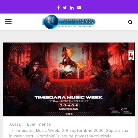
Facebook
Twitter
Linkedin
Youtube
PRIMARY
MENU
Acasa
Evenimente
Timișoara Music Week: 2-6 septembrie 2026. Săptămâna
în care vestul României își spune povestea muzicală