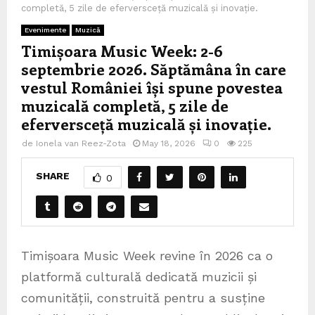
completă, 5 zile de eferversceță muzicală și inovație.
Evenimente
Muzică
Timișoara Music Week: 2-6
septembrie 2026. Săptămâna în care
vestul României își spune povestea
muzicală completă, 5 zile de
eferversceță muzicală și inovație.
de
Ionela van Reez-Zota
May 18, 2026
0
225
SHARE
0
Timișoara Music Week revine în 2026 ca o
platformă culturală dedicată muzicii și
comunității, construită pentru a susține