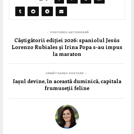
POSTAREA ANTERIOARĂ
Câștigătorii ediției 2026: spaniolul Jesús
Lorenzo Rubiales și Irina Popa s-au impus
la maraton
URMĂTOAREA POSTARE
Iașul devine, în această duminică, capitala
frumuseții feline