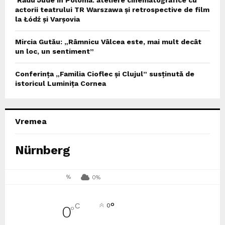
actorii teatrului TR Warszawa și retrospective de film
la Łódź și Varșovia
Mircia Gutău: „Râmnicu Vâlcea este, mai mult decât
un loc, un sentiment”
Conferința „Familia Cioflec și Clujul” susținută de
istoricul Luminița Cornea
Vremea
Nürnberg
%
0%
°
C
0
0
°