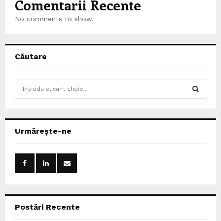
Comentarii Recente
No comments to show.
Căutare
S
e
a
S
r
c
E
Urmărește-ne
h
f
A
o
r
R
:
C
Postări Recente
H