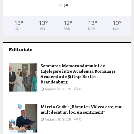
°
0
13
°
13
°
12
°
13
°
10
°
JOI
VIN
SÂM
DUM
LUN
Editoriale
Semnarea Memorandumului de
Înțelegere între Academia Română și
Academia de Științe Berlin –
Brandenburg
August 6, 2026
0
Mircia Gutău: „Râmnicu Vâlcea este, mai
mult decât un loc, un sentiment”
August 6, 2026
0