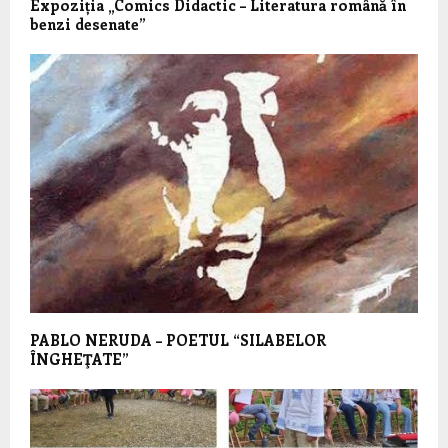
Expoziția „Comics Didactic – Literatura română în
benzi desenate”
PABLO NERUDA – POETUL “SILABELOR
ÎNGHEŢATE”