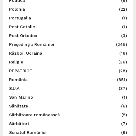
Politică
(6)
Polonia
(22)
Portugalia
(1)
Post Catolic
(1)
Post Ortodox
(3)
Preşedinţia României
(245)
Război, Ucraina
(16)
Religie
(36)
REPATRIOT
(28)
România
(851)
S.U.A.
(37)
San Marino
(1)
Sănătate
(6)
Sărbătoare românească
(5)
Sărbători
(7)
Senatul României
(9)