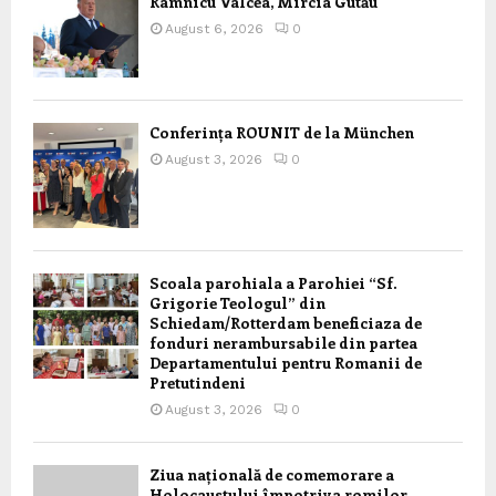
Râmnicu Vâlcea, Mircia Gutău
August 6, 2026
0
Conferința ROUNIT de la München
August 3, 2026
0
Scoala parohiala a Parohiei “Sf.
Grigorie Teologul” din
Schiedam/Rotterdam beneficiaza de
fonduri nerambursabile din partea
Departamentului pentru Romanii de
Pretutindeni
August 3, 2026
0
Ziua națională de comemorare a
Holocaustului împotriva romilor