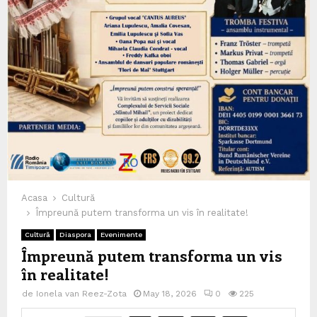
Acasa
Cultură
Împreună putem transforma un vis în realitate!
Cultură
Diaspora
Evenimente
Împreună putem transforma un vis
în realitate!
de
Ionela van Reez-Zota
May 18, 2026
0
225