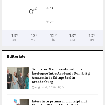
°
C
0
0
°
°
0
13
°
13
°
12
°
13
°
10
°
JOI
VIN
SÂM
DUM
LUN
Editoriale
Semnarea Memorandumului de
Înțelegere între Academia Română și
Academia de Științe Berlin –
Brandenburg
August 6, 2026
0
Interviu cu primarul municipiului