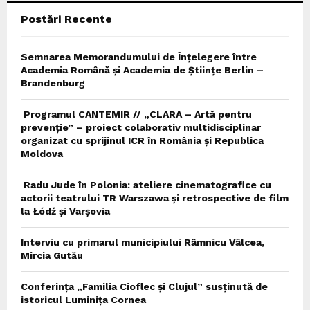
Postări Recente
H
Semnarea Memorandumului de Înțelegere între
Academia Română și Academia de Științe Berlin –
Brandenburg
Programul CANTEMIR // „CLARA – Artă pentru
prevenție” – proiect colaborativ multidisciplinar
organizat cu sprijinul ICR în România și Republica
Moldova
Radu Jude în Polonia: ateliere cinematografice cu
actorii teatrului TR Warszawa și retrospective de film
la Łódź și Varșovia
Interviu cu primarul municipiului Râmnicu Vâlcea,
Mircia Gutău
Conferința „Familia Cioflec și Clujul” susținută de
istoricul Luminița Cornea