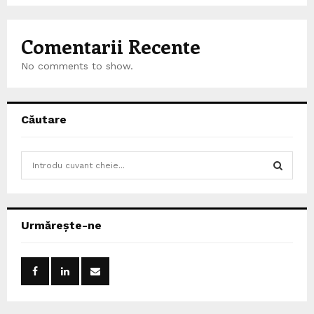
Comentarii Recente
No comments to show.
Căutare
S
e
a
S
r
c
E
Urmărește-ne
h
f
A
o
r
R
:
C