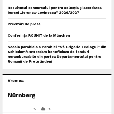
Rezultatul concursului pentru selecția și acordarea
bursei „Ierunca-Lovinescu” 2026/2027
Precizări de presă
Conferința ROUNIT de la München
Scoala parohiala a Parohiei “Sf. Grigorie Teologul” din
Schiedam/Rotterdam beneficiaza de fonduri
nerambursabile din partea Departamentului pentru
Romanii de Pretutindeni
Vremea
Nürnberg
%
0%