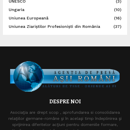
UNESCO
(3)
Ungaria
(10)
Uniunea Europeană
(16)
Uniunea Ziariștilor Profesioniști din România
(37)
DESPRE NOI
Asociaţia are drept scop , aprofundarea si consolidarea
relaţiilor germane-române şi în acelaşi timp îndeplinirea şi
sprijinirea diferitelor acţiuni pentru domeniile formare,