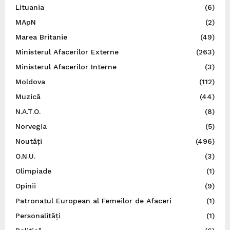
Lituania
(6)
MApN
(2)
Marea Britanie
(49)
Ministerul Afacerilor Externe
(263)
Ministerul Afacerilor Interne
(3)
Moldova
(112)
Muzică
(44)
N.A.T.O.
(8)
Norvegia
(5)
Noutăți
(496)
O.N.U.
(3)
Olimpiade
(1)
Opinii
(9)
Patronatul European al Femeilor de Afaceri
(1)
Personalități
(1)