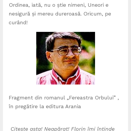
Ordinea, iată, nu o știe nimeni, Uneori e
nesigură și mereu dureroasă. Oricum, pe
curând!
Fragment din romanul „Fereastra Orbului” ,
în pregătire la editura Arania
Citește asta! Neapărat! Florin îmi întinde revista ,,Secolul XX’’. E o piesă de Beckett, „En attendant Godot”. Este anul 1969.Nu se poate spune că n-am timp. Iar faptul că Florin Fătulescu citește în disperare piese de teatru nu este o noutate. Probabil e ceva care l-a interesat, i-a plăcut, l-a făcut să aibă vreo idee. Dacă nu sunt legate de imediata prezență în cotidian, ideile lui Florin sunt întotdeauna niște provocări. Revista nu mi-e străină. Răsfoiesc din când în când ,,Secolul XX’’, găsind mereu texte din literaturi străine, pe care alte reviste nici nu visează să le poată prezenta în paginile lor. Întotdeauna ceva nou, iar când este vorba de recuperări, ele devin adevărate evenimente de istorie literară. Revista asta nu se compară cu nimic. Hai să vedem cine e acel Samuel Beckett! Acasă, am liniște când vreau și loc unde să mă izolez. Casa coșcovită în care locuiesc împreună cu mama și cu sora mea, Giovanina, mai simplu Nina, cum o strigam, în absența tatălui Mihail, mutat brutal în hrubele închisorii din Aiud, este întinsă pe orizontală, are mai multe încăperi, dar noi ne-am restrâns în vreo două și cu un hol lung, nelocuibil, friguros, cu geamuri multe dând spre grădina din spatele casei. Restul este mai mult depozit pentru tot felul de mărunțișuri. Apa se scurge pe pereți când plouă puternic, se simte miros de mucegai, de atmosferă stătută. De unde bani de reparații, pentru o casă în care locuiești prin mila Sfatului Popular? Suntem într-un fel de prelungire a Liceului Pedagogic. Locul cel mai bun este în grădina destul de mare din vecinătatea internatului liceului, dar tot mai bine e să citești în casă, fără zgomote din natură care te-ar putea deturna de la atenția îndreptată spre literele cărții. Răsfoiesc revista meticulos, pagină cu pagină. Lucruri interesante, merită revenit. Și iată pagina cu Beckett. Ce drăcovenie poate fi? Începe mai mult decât ciudat. ACTUL 1 Drum de ţară, cu copac. Seara. ESTRAGON, aşezat pe jos, încearcă să-şi scoată gheata. Se opinteşte îndârjit, cu amândouă mâinile, icnind. Se opreşte, istovit, se odihneşte gâfâind, reîncepe. Acelaşi joc. Dacă m-ar urmări cineva, dacă ar vedea cum mi se schimbă trăsăturile feței după fiecare pagină pe care o parcurg cu febrilitate, mirare și neastâmpăr! Timpul nu mai trece sau nu mai contează decât fila revistei. Și altă filă și alta. Rareori, gura întredeschisă, ca în fața unui număr de circ în care aștept să înceapă evoluția, dar văd doar actorii care stau, nu fac nimic sau își curăță pantofii, își netezesc frizura, se cercetează cu privirea, își caută locul pe care continuă să nu-l găsească. Așteptarea rămâne personajul principal. Așa simt. ESTRAGON: Ia te uită! (Ridică restul morcovului, de capătul cu frunze, şi-l răsuceşte prin faţa ochilor.) Curios, cu cât înaintez, cu atât e mai puţin bun. VLADIMIR: Pentru mine, e contrariul. ESTRAGON: Adică? VLADIMIR: Eu mă deprind cu gustul, pe măsură ce mănânc. ESTRAGON (după ce s-a gândit îndelung): Ăsta e contrariul? VLADIMIR: Chestie de temperament. ESTRAGON: De caracter. VLADIMIR: N-ai ce-i face. ESTRAGON: Oricât te-ai zbate. VLADIMIR: Rămâi cum eşti. ESTRAGON: Oricât te-ai suci. VLADIMIR: Fondul nu se schimbă. ESTRAGON: Nimic de făcut Ce se întâmplă de fapt? Mă întreb după fiecare pagină, după fiecare capitol. Nimic, e doar așteptare. De ce e așa de captivant, pentru că trebuie să aștepți ceva sau pentru că nu e nimic de așteptat?E seară. ,, De ce nu aprinzi lumina?’’, întreabă mama, intrând în cameră. Nu îi răspund, nu sunt decât în paginile revistei. VLADIMIR: Un câine vrea să fure (Fiindcă a luat un ton prea jos, se opreşte, tuşeşte şi reîncepe ceva mai sus.)Un câine vrea să fure Cârnatul din dulap Dar şefu’ îl croieşte Cu polonicu-n cap. Iar ceilalţi câini la groapă îl cară în sicriu… (Se opreşte, se gândeşte un pic, reia:) Iar ceilalţi câini la groapă îl cară în sicriu Şi-i pun la cap o cruce Şi peste cruce scriu: Un câine vrea să fure Cârnatul din dulap Dar şefu’ îl croieşte Cu polonicu-n cap. Iar ceilalţi câini la groapă Îl cară în sicriu…(Se opreşte. Acelaşi joc.) Îl cară în sicriu… Ceva în fibre se schimbă. Stare neclară. E altceva. Ceva ce nu am mai citit. Am auzit de teatrul absurdului și de Eugen Ionescu, dar nu am citit încă nimic. Florin știe mai multe. O seară cu altfel de adieri. ,,Vreau să jucăm piesa asta, să fiu regizorul ei!’’ Sunt primele vorbe ale lui Florin, după ce m-a întrebat dacă am citit textul. ,,Vrei să-l joci pe Estragon? Fănel Lupașcu va fi Vladimir.’’ Nu sunt un tânăr extrem de decis în convingerile și acceptările mele. Viața, de voie de nevoie, m-a modelat altfel decât pe mulți alții. Sunt mai reținut, mai temător, deseori ezitant, aștept să văd ce se întâmplă în jur, ce spun ceilalți, dacă nu sunt pericole pândind din umbră. Asistasem la perchezițiile securității după arestarea tatălui meu. Nu înțelegeam ce căutau. Rămâneam lipit de un perete, în timp ce doi indivizi în haine de piele răsfoiau caiete, dosare, sertare de birou, reviste, cărți pe care le scuturau, ca să găsească vreun document ascuns între file, vreo însemnare. Apoi, confiscările prețioasei averi a tatălui, refugiat din Moldova în timpul războiului, fără să-și poată termina facultatea. Uriașa lui avere, formată dintr-un lavoar de tablă, un dulap scorojit și un covor uzat. Acum, răspund însă din prima. Da! Nici nu încape vorbă. Simt că are să fie ceva ce nu s-a mai văzut și nu s-a mai întâmplat. Indiferent cum va fi, chiar dacă Florin vrea, dar poate, nu va avea tăria și cunoștințele să o facă, va fi altceva. Pentru mine, cel de douăzeci de ani, trecut prin câteva străduințe artistice conforme cu tiparele impuse în vreme, niciodată în răspăr cu ele, mai presus de canoane și impuneri din birou, pentru că nu am avut când și cu cine să fac altceva. Textul mă fascinează, fără să-mi pot explica clar de ce. Necunoscutul, tentația acelui altceva pe care-l intuiam că, la capătul drumului, înseamnă noul, calea care deviază de la parcursul clasic, inovația. Da, inovația, misterul căilor neumblate. Mă văd un salahor la defrișări. Fănel Lupașcu a acceptat din prietenie și cu sufletul deschis, fără să înțeleagă la ce se înhamă, cu ce se mănâncă textul ăsta nou. Pasionant era că urma să joace într-o piesă între colegi. Când a văzut că el urma să îngâne chestia aia cu câinele care fură cârnatul, i-a plăcut la nebunie. Toată ziua, inventa și îngâna refrene, cu sau fără text. Avem cheia de la sălița în care ne întâlneam pentru cursul de actorie. Profesorul nostru, actorul George Ferra, a fost informat despre ce se pune la cale și a acceptat din prima. Putem să ne întâlnim oricând. Am înghițit textul într-un timp record. Trăiesc o stare de exaltare. Nu ne mai trebuie nici mâncare, nici plimbare, cu sau fără fete, nici somn. Trei săptămâni au durat repetițiile. Un iureș fără odihnă. Florin știe tot ce trebuie să se întâmple, stabilise mișcarea, un decor minim. Ceea ce ne indică să facem este mereu uimitor și tentant, sporește farmecul ineditului. Neașteptat de exact și nuanțat în toate, demonstrează o abilitate și o știință a întregului care-l propulsează fără dubii în postura de conducător al jocului, al întregii desfășurări. Nu pentru că trebuia să conducă cineva, ci pentru că era el, cu certitudine, conducătorul. Mă surprinde mereu cu știința amănuntului relevant și născător de conflicte vizuale care nu pot decât să fie surprinzătoare și încărcate de semnificații pentru spectatori. Evident, noi, cei doi, în scenă, nu avem multe mișcări de făcut. Tot ce spunem, cu pauze imense sau fără respiro între replici, nu impune mișcarea. În esență, suntem niște statici până la exasperare, dezlânați, fără orizont. Sau orizontul nostru este așteptarea. În schimb, există mișcări nefirești, impuse de regizor, elemente care sparg monotonia sau o conduc pe alte trasee fără logică. Lipsa de coerență creează efecte neașteptate, uneori, de-a dreptul stranii, fascinante. Ne aducem de fiecare dată în plasă hainele care urmează să compună costumul nostru de scenă. Niște jerpelituri salvate de la coșul cu haine de aruncat. Am căutat și am găsit și niște ghete scâlciate care au mare căutare în spectacol, ne jucăm cu ele, sunt obiecte de preț. Totul este o aventură, o bucurie peste cele cunoscute și mărunte, de puști fără orizont, tentați doar de un cherry la terasa hotelului Aro și de o piesă pusă la tonomat, cu o monedă găsită într-un fund de buzunar. Suntem gata. Stabilim ziua spectacolului. Nu avea cine să ne facă afișe. Urmează să ne anunțăm prietenii, vecinii și sperăm în ajutorul colegilor care să anunțe și ei pe cine știau, în așa fel încât să se umple sălița noastră de 101 locuri. Pentru mine, vine într-un moment nepotrivit anunțul că trebuie să reprezint județul la concursul de interpretare a poeziei eminesciene de la Botoșani, dar nu puteam renunța la el. Urmează să mă întorc cu o zi înainte de premieră. Așadar, vom mai avea timp doar de o repetiție. Nu suntem neliniștiți. Mintea noastră este limpede, textul îl visăm, nu există ceva unde să bâjbâim, să mai fie nevoie de repetat. Emoțiile se încalecă una peste cealaltă în mintea mea, dar le pot duce pe toate. Sunt la vremea energiilor ce încă nu au fost descătușate pe de-a-ntregul și pot suferi orice nouă lovire în tâmple. Rezist și trăiesc euforic în centrul unor aventuri adevărate, nu încropite în cărți de povești. Să-l joci pe Beckett la douăzeci de ani, când nici nu se știe la noi bine ce e aia teatrul absurdului! Sala și murmurul. Nu este niciun loc liber. O nerăbdare de a începe și mândria de a fi noi cei care aducem noutatea. Pot să-mi imaginez tăcerea unei săli, în care mirarea de pe chipuri anulează orice gest. Un adevărat șoc pentru spectatori, ceva ce nu s-a mai văzut.Fănel rostește fără ezitare, îl simt că știe și înaintează, așa cum trebuia să o facem. La fel și pentru mine. Replicile noastre se succed cu o viteză incredibilă, dar și cu lentoare, în același timp. Fără pauze între noi sau cu pauze imense, un flux nesfâ