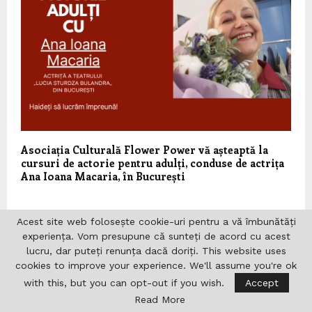
Asociația Culturală Flower Power vă așteaptă la
cursuri de actorie pentru adulți, conduse de actrița
Ana Ioana Macaria, în București
Acest site web folosește cookie-uri pentru a vă îmbunătăți
LASĂ UN COMENTARIU
experiența. Vom presupune că sunteți de acord cu acest
lucru, dar puteți renunța dacă doriți. This website uses
cookies to improve your experience. We'll assume you're ok
with this, but you can opt-out if you wish.
Accept
Read More