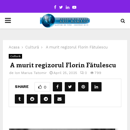
Facebook
Twitter
Linkedin
Youtube
PRIMARY
MENU
Acasa
Cultură
A murit regizorul Florin Fătulescu
Cultură
A murit regizorul Florin Fătulescu
de
Ion Marius Tatomir
April 25, 2025
0
799
SHARE
0