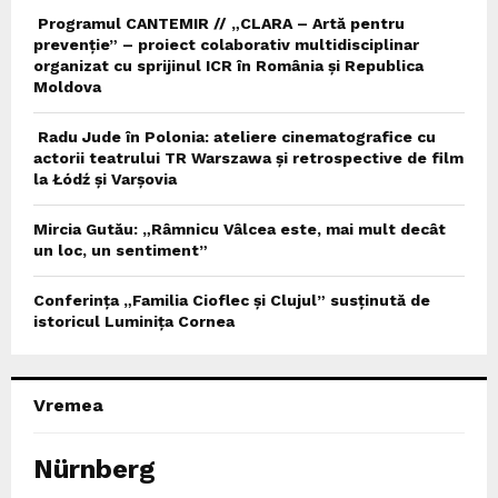
Programul CANTEMIR // „CLARA – Artă pentru
prevenție” – proiect colaborativ multidisciplinar
organizat cu sprijinul ICR în România și Republica
Moldova
Radu Jude în Polonia: ateliere cinematografice cu
actorii teatrului TR Warszawa și retrospective de film
la Łódź și Varșovia
Mircia Gutău: „Râmnicu Vâlcea este, mai mult decât
un loc, un sentiment”
Conferința „Familia Cioflec și Clujul” susținută de
istoricul Luminița Cornea
Vremea
Nürnberg