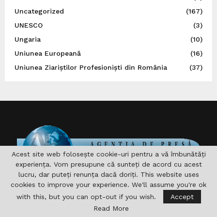
Uncategorized
(167)
UNESCO
(3)
Ungaria
(10)
Uniunea Europeană
(16)
Uniunea Ziariștilor Profesioniști din România
(37)
Acest site web folosește cookie-uri pentru a vă îmbunătăți
experiența. Vom presupune că sunteți de acord cu acest
lucru, dar puteți renunța dacă doriți. This website uses
cookies to improve your experience. We'll assume you're ok
DESPRE NOI
with this, but you can opt-out if you wish.
Accept
Read More
Asociaţia are drept scop , aprofundarea si consolidarea