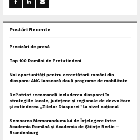
r
R
:
C
Postări Recente
H
Precizări de presă
Top 100 Români de Pretutindeni
Noi oportunități pentru cercetătorii români din
diaspora: ANC lansează două programe de mobilitate
RePatriot recomandă includerea diasporei în
strategiile locale, județene și regionale de dezvoltare
și extinderea „Zilelor Diasporei” la nivel național
Semnarea Memorandumului de Înțelegere între
Academia Română și Academia de Științe Berlin –
Brandenburg