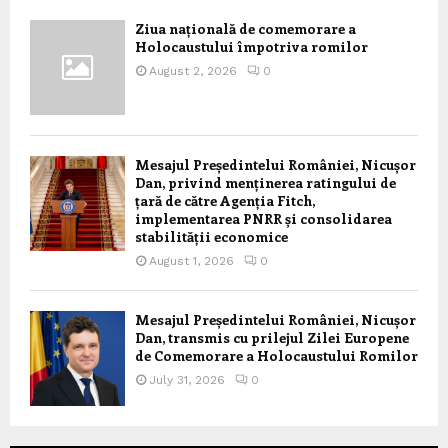
Ziua națională de comemorare a
Holocaustului împotriva romilor
August 2, 2026
0
Mesajul Președintelui României, Nicușor
Dan, privind menținerea ratingului de
țară de către Agenția Fitch,
implementarea PNRR și consolidarea
stabilității economice
August 1, 2026
0
Mesajul Președintelui României, Nicușor
Dan, transmis cu prilejul Zilei Europene
de Comemorare a Holocaustului Romilor
July 31, 2026
0