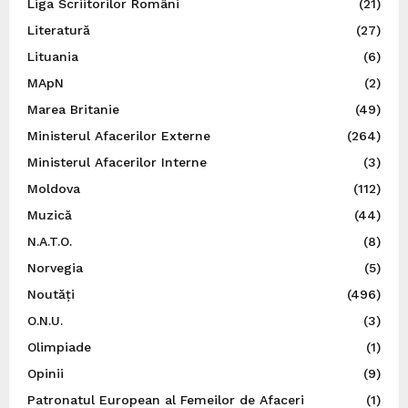
Liga Scriitorilor Români
(21)
Literatură
(27)
Lituania
(6)
MApN
(2)
Marea Britanie
(49)
Ministerul Afacerilor Externe
(264)
Ministerul Afacerilor Interne
(3)
Moldova
(112)
Muzică
(44)
N.A.T.O.
(8)
Norvegia
(5)
Noutăți
(496)
O.N.U.
(3)
Olimpiade
(1)
Opinii
(9)
Patronatul European al Femeilor de Afaceri
(1)