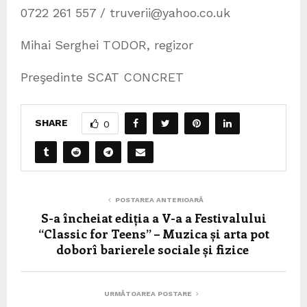
0722 261 557 / truverii@yahoo.co.uk
Mihai Serghei TODOR, regizor
Preşedinte SCAT CONCRET
SHARE
0
POSTAREA ANTERIOARĂ
S-a încheiat ediția a V-a a Festivalului
“Classic for Teens” – Muzica și arta pot
doborî barierele sociale și fizice
URMĂTOAREA POSTARE