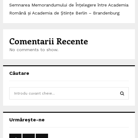
Semnarea Memorandumului de Înțelegere între Academia
Română și Academia de Științe Berlin – Brandenburg
Comentarii Recente
No comments to show.
Căutare
S
e
a
S
r
c
E
Urmărește-ne
h
f
A
o