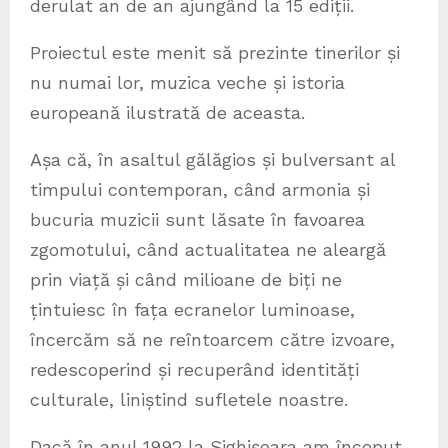
derulat an de an ajungând la 15 ediții.
Proiectul este menit să prezinte tinerilor și
nu numai lor, muzica veche și istoria
europeană ilustrată de aceasta.
Așa că, în asaltul gălăgios și bulversant al
timpului contemporan, când armonia și
bucuria muzicii sunt lăsate în favoarea
zgomotului, când actualitatea ne aleargă
prin viață și când milioane de biți ne
țintuiesc în fața ecranelor luminoase,
încercăm să ne reîntoarcem către izvoare,
redescoperind și recuperând identități
culturale, liniștind sufletele noastre.
Dacă în anul 1992 la Sighișoara am început