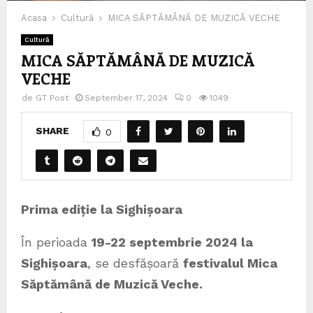
Acasa
Cultură
MICA SĂPTĂMÂNĂ DE MUZICĂ VECHE
Cultură
MICA SĂPTĂMÂNĂ DE MUZICĂ
VECHE
de
GT Post
September 17, 2024
0
1049
SHARE
0
Prima ediție la Sighișoara
În perioada
19-22 septembrie 2024 la
Sighișoara
, se desfășoară
festivalul Mica
Săptămână de Muzică Veche.