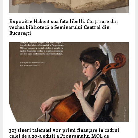
Expozitie Habent sua fata libelli. Cărţi rare din
vechea bibliotecă a Seminarului Central din
Bucureşti
303 tineri talentați vor primi finanțare în cadrul
celei de a 20-a ediții a Programului MOL de