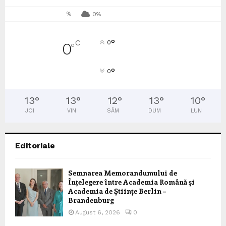
%
0%
°
C
0
0
°
°
0
13
°
13
°
12
°
13
°
10
°
JOI
VIN
SÂM
DUM
LUN
Editoriale
Semnarea Memorandumului de
Înțelegere între Academia Română și
Academia de Științe Berlin –
Brandenburg
August 6, 2026
0