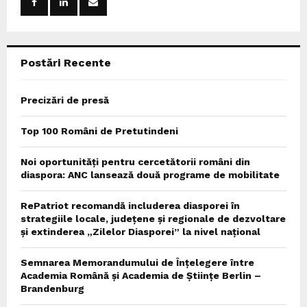
r
R
:
C
Postări Recente
H
Precizări de presă
Top 100 Români de Pretutindeni
Noi oportunități pentru cercetătorii români din
diaspora: ANC lansează două programe de mobilitate
RePatriot recomandă includerea diasporei în
strategiile locale, județene și regionale de dezvoltare
și extinderea „Zilelor Diasporei” la nivel național
Semnarea Memorandumului de Înțelegere între
Academia Română și Academia de Științe Berlin –
Brandenburg