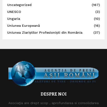
Uncategorized
(167)
UNESCO
(3)
Ungaria
(10)
Uniunea Europeană
(16)
Uniunea Ziariștilor Profesioniști din România
(37)
DESPRE NOI
Asociaţia are drept scop , aprofundarea si consolidarea