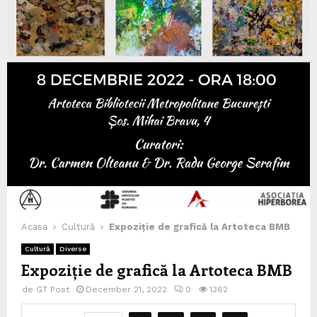
Acasa
Cultură
Expoziție de grafică la Artoteca BMB
Cultură
Diverse
Expoziție de grafică la Artoteca BMB
de
GT Post
December 21, 2022
0
1362