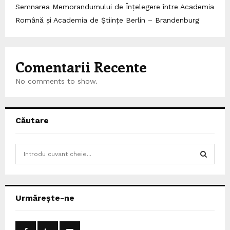
Semnarea Memorandumului de Înțelegere între Academia
Română și Academia de Științe Berlin – Brandenburg
Comentarii Recente
No comments to show.
Căutare
S
e
a
S
r
c
E
Urmărește-ne
h
f
A
o