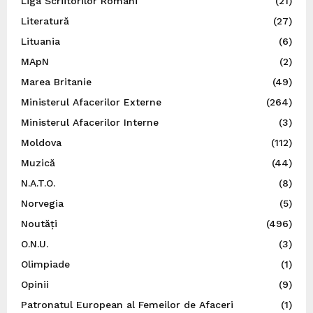
Liga Scriitorilor Români
(21)
Literatură
(27)
Lituania
(6)
MApN
(2)
Marea Britanie
(49)
Ministerul Afacerilor Externe
(264)
Ministerul Afacerilor Interne
(3)
Moldova
(112)
Muzică
(44)
N.A.T.O.
(8)
Norvegia
(5)
Noutăți
(496)
O.N.U.
(3)
Olimpiade
(1)
Opinii
(9)
Patronatul European al Femeilor de Afaceri
(1)