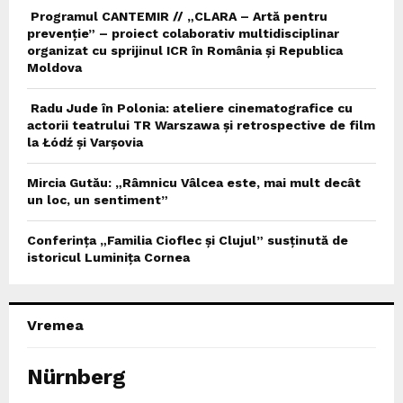
Programul CANTEMIR // „CLARA – Artă pentru
prevenție” – proiect colaborativ multidisciplinar
organizat cu sprijinul ICR în România și Republica
Moldova
Radu Jude în Polonia: ateliere cinematografice cu
actorii teatrului TR Warszawa și retrospective de film
la Łódź și Varșovia
Mircia Gutău: „Râmnicu Vâlcea este, mai mult decât
un loc, un sentiment”
Conferința „Familia Cioflec și Clujul” susținută de
istoricul Luminița Cornea
Vremea
Nürnberg