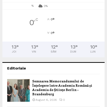
%
0%
°
C
0
0
°
°
0
13
°
13
°
12
°
13
°
10
°
JOI
VIN
SÂM
DUM
LUN
Editoriale
Semnarea Memorandumului de
Înțelegere între Academia Română și
Academia de Științe Berlin –
Brandenburg
August 6, 2026
0