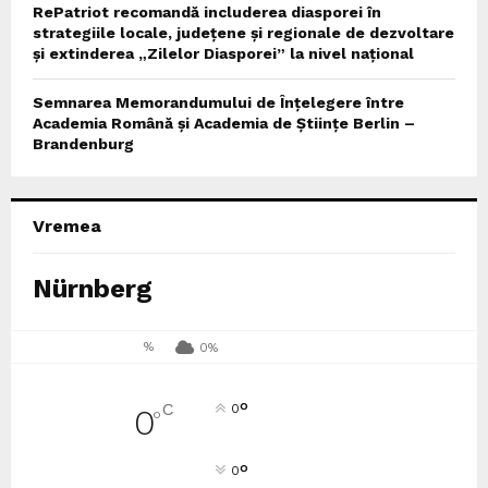
RePatriot recomandă includerea diasporei în
strategiile locale, județene și regionale de dezvoltare
și extinderea „Zilelor Diasporei” la nivel național
Semnarea Memorandumului de Înțelegere între
Academia Română și Academia de Științe Berlin –
Brandenburg
Vremea
Nürnberg
%
0%
°
C
0
0
°
°
0