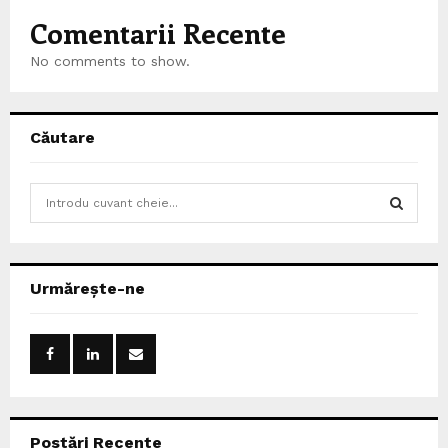
Comentarii Recente
No comments to show.
Căutare
S
e
a
S
r
c
E
Urmărește-ne
h
f
A
o
r
R
:
C
Postări Recente
H