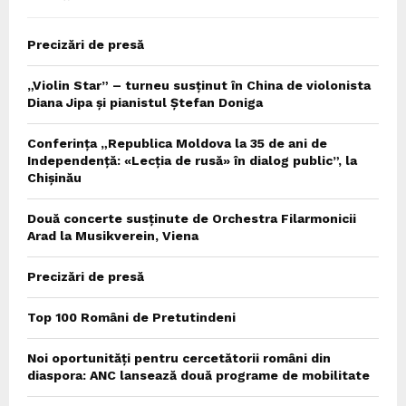
Precizări de presă
„Violin Star” – turneu susținut în China de violonista
Diana Jipa și pianistul Ștefan Doniga
Conferința „Republica Moldova la 35 de ani de
Independență: «Lecția de rusă» în dialog public”, la
Chișinău
Două concerte susținute de Orchestra Filarmonicii
Arad la Musikverein, Viena
Precizări de presă
Top 100 Români de Pretutindeni
Noi oportunități pentru cercetătorii români din
diaspora: ANC lansează două programe de mobilitate