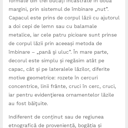
formate din trei bucăți încastrate în două
margini, prin sistemul de îmbinare „nut”.
Capacul este prins de corpul lăzii cu ajutorul
a doi cepi de lemn sau cu balamale
metalice, iar cele patru picioare sunt prinse
de corpul lăzii prin aceeași metoda de
îmbinare – „pană şi uluc”. În mare parte,
decorul este simplu și regăsim atât pe
capac, cât și pe lateralele lăzilor, diferite
motive geometrice: rozete în cercuri
concentrice, linii frânte, cruci în cerc, cruci,
iar pentru evidenţierea ornamentelor lăzile
au fost băiţuite.
Indiferent de conținut sau de regiunea
etnografică de proveniență, bogăția și