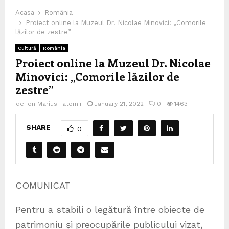
Acasa
România
Proiect online la Muzeul Dr. Nicolae Minovici: „Comorile
lăzilor de zestre”
Cultură
România
Proiect online la Muzeul Dr. Nicolae
Minovici: „Comorile lăzilor de
zestre”
de
Ion Marius Tatomir
January 21, 2022
0
1463
SHARE
0
COMUNICAT
Pentru a stabili o legătură între obiecte de
patrimoniu și preocupările publicului vizat,