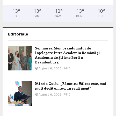
13
°
13
°
12
°
13
°
10
°
JOI
VIN
SÂM
DUM
LUN
Editoriale
Semnarea Memorandumului de
Înțelegere între Academia Română și
Academia de Științe Berlin –
Brandenburg
August 6, 2026
0
Mircia Gutău: „Râmnicu Vâlcea este, mai
mult decât un loc, un sentiment”
August 6, 2026
0