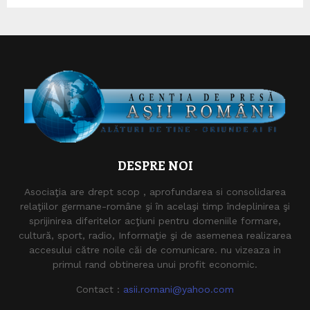
DESPRE NOI
Asociaţia are drept scop , aprofundarea si consolidarea
relaţiilor germane-române şi în acelaşi timp îndeplinirea şi
sprijinirea diferitelor acţiuni pentru domeniile formare,
cultură, sport, radio, Informaţie şi de asemenea realizarea
accesului către noile căi de comunicare. nu vizeaza in
primul rand obtinerea unui profit economic.
Contact :
asii.romani@yahoo.com