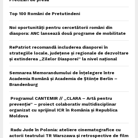
Top 100 Români de Pretutindeni
Noi oportunități pentru cercetătorii români din
diaspora: ANC lansează două programe de mobilitate
RePatriot recomandă includerea diasporei în
strategiile locale, județene și regionale de dezvoltare
și extinderea „Zilelor Diasporei” la nivel național
Semnarea Memorandumului de Înțelegere între
Academia Română și Academia de Științe Berlin –
Brandenburg
Programul CANTEMIR // „CLARA – Artă pentru
prevenție” – proiect colaborativ multidisciplinar
organizat cu sprijinul ICR în România și Republica
Moldova
Radu Jude în Polonia: ateliere cinematografice cu
actorii teatrului TR Warszawa și retrospective de film