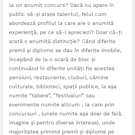
la un anumit concurs? Dacă nu apare în
public să-și arate talentul, felul cum
abordează profilul la care are o anumită
experiență, pe ce să-l apreciezi? Doar că-ți
arată o anumită distincție? Când diferite
premii și diplome se dau în diferite imobile,
începând de la o scară de bloc și
continuând în diferite unități fie acestea
pensiuni, restaurante, cluburi, cămine
culturale, biblioteci, spații publice, la așa
numite ”tabere”, ”festivaluri” sau
evenimente numite altcum , la care prin
concursuri , (unele numite așa doar de fală,
imagine și pentru diverse interese), unde
majoritatea primind premii și diplome pe