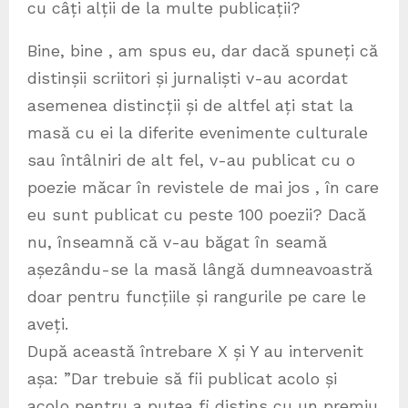
cu câți alții de la multe publicații?
Bine, bine , am spus eu, dar dacă spuneți că
distinșii scriitori și jurnaliști v-au acordat
asemenea distincții și de altfel ați stat la
masă cu ei la diferite evenimente culturale
sau întâlniri de alt fel, v-au publicat cu o
poezie măcar în revistele de mai jos , în care
eu sunt publicat cu peste 100 poezii? Dacă
nu, înseamnă că v-au băgat în seamă
așezându-se la masă lângă dumneavoastră
doar pentru funcțiile și rangurile pe care le
aveți.
După această întrebare X și Y au intervenit
așa: ”Dar trebuie să fii publicat acolo și
acolo pentru a putea fi distins cu un premiu