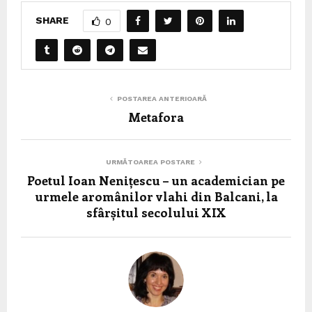
SHARE
0
POSTAREA ANTERIOARĂ
Metafora
URMĂTOAREA POSTARE
Poetul Ioan Nenițescu – un academician pe
urmele aromânilor vlahi din Balcani, la
sfârșitul secolului XIX