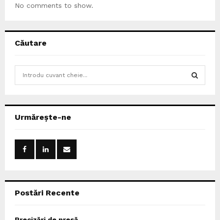
No comments to show.
Căutare
S
e
a
S
r
c
E
Urmărește-ne
h
f
A
o
r
R
:
C
Postări Recente
H
Precizări de presă