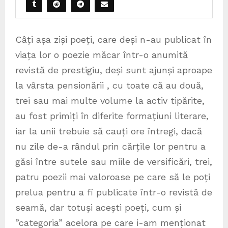
Câți așa ziși poeți, care deși n-au publicat în
viața lor o poezie măcar într-o anumită
revistă de prestigiu, deși sunt ajunși aproape
la vârsta pensionării , cu toate că au două,
trei sau mai multe volume la activ tipărite,
au fost primiți în diferite formațiuni literare,
iar la unii trebuie să cauți ore întregi, dacă
nu zile de-a rândul prin cărțile lor pentru a
găsi între sutele sau miile de versificări, trei,
patru poezii mai valoroase pe care să le poți
prelua pentru a fi publicate într-o revistă de
seamă, dar totuși acești poeți, cum și
”categoria” acelora pe care i-am menționat