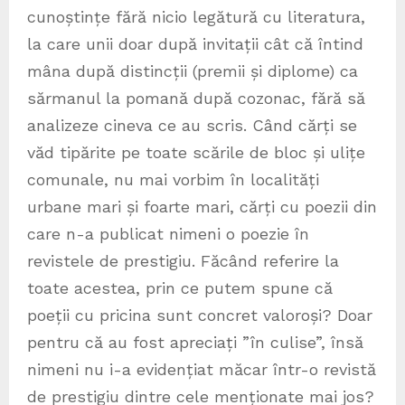
cunoștințe fără nicio legătură cu literatura,
la care unii doar după invitații cât că întind
mâna după distincții (premii și diplome) ca
sărmanul la pomană după cozonac, fără să
analizeze cineva ce au scris. Când cărți se
văd tipărite pe toate scările de bloc și ulițe
comunale, nu mai vorbim în localități
urbane mari și foarte mari, cărți cu poezii din
care n-a publicat nimeni o poezie în
revistele de prestigiu. Făcând referire la
toate acestea, prin ce putem spune că
poeții cu pricina sunt concret valoroși? Doar
pentru că au fost apreciați ”în culise”, însă
nimeni nu i-a evidențiat măcar într-o revistă
de prestigiu dintre cele menționate mai jos?