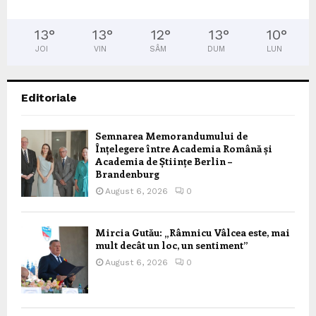
13
°
13
°
12
°
13
°
10
°
JOI
VIN
SÂM
DUM
LUN
Editoriale
Semnarea Memorandumului de
Înțelegere între Academia Română și
Academia de Științe Berlin –
Brandenburg
August 6, 2026
0
Mircia Gutău: „Râmnicu Vâlcea este, mai
mult decât un loc, un sentiment”
August 6, 2026
0