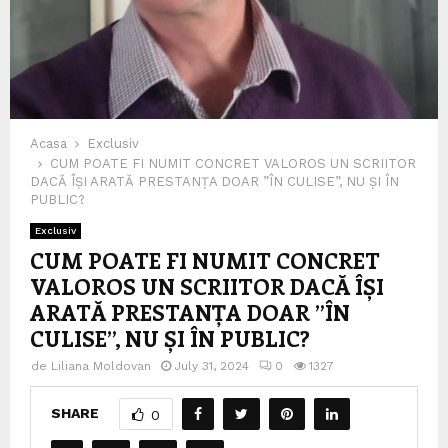
Acasa
Exclusiv
CUM POATE FI NUMIT CONCRET VALOROS UN SCRIITOR
DACĂ ÎȘI ARATĂ PRESTANȚA DOAR ”ÎN CULISE”, NU ȘI ÎN
PUBLIC?
Exclusiv
CUM POATE FI NUMIT CONCRET
VALOROS UN SCRIITOR DACĂ ÎȘI
ARATĂ PRESTANȚA DOAR ”ÎN
CULISE”, NU ȘI ÎN PUBLIC?
de
Liliana Moldovan
July 31, 2024
0
1327
SHARE
0