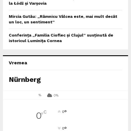
la Łódź și Varșovia
Mircia Gutău: „Râmnicu Vâlcea este, mai mult decât
un loc, un sentiment”
Conferința „Familia Cioflec și Clujul” susținută de
istoricul Luminița Cornea
Vremea
Nürnberg
%
0%
°
C
0
0
°
°
0