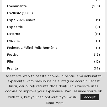
Evenimente
(160)
Exclusiv
(1,530)
Expo 2025 Osaka
(1)
Expoziție
(9)
Externe
(11)
FADERE
(1)
Federația Felină Felis România
(1)
Festival
(17)
Film
(12)
Franța
(14)
Germania
(236)
Acest site web folosește cookie-uri pentru a vă îmbunătăți
experiența. Vom presupune că sunteți de acord cu acest
Guvernul României
(4)
lucru, dar puteți renunța dacă doriți. This website uses
Iaşi
(16)
cookies to improve your experience. We'll assume you're ok
ICR Lisabona
(19)
with this, but you can opt-out if you wish.
Accept
Read More
ICR Londra
(20)