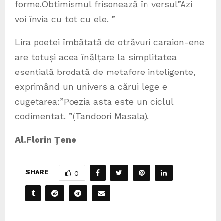
forme.Obtimismul frisonează în versul”Azi
voi învia cu tot cu ele. ”
Lira poetei îmbătată de otrăvuri caraion-ene
are totuși acea înălțare la simplitatea
esențială brodată de metafore inteligente,
exprimând un univers a cărui lege e
cugetarea:”Poezia asta este un ciclul
codimentat. ”(Tandoori Masala).
Al.Florin Țene
SHARE
0