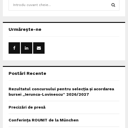
S
e
a
S
r
c
E
Urmărește-ne
h
f
A
o
r
R
:
C
Postări Recente
H
Rezultatul concursului pentru selecția și acordarea
bursei „Ierunca-Lovinescu” 2026/2027
Precizări de presă
Conferința ROUNIT de la München