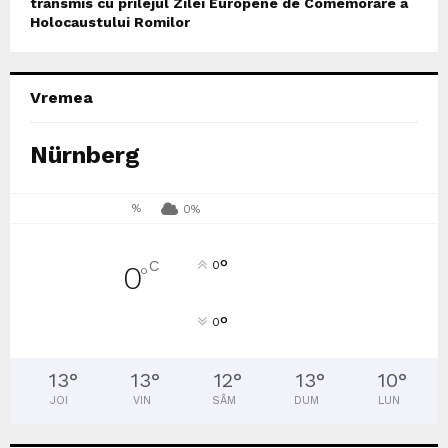
transmis cu prilejul Zilei Europene de Comemorare a
Holocaustului Romilor
Vremea
Nürnberg
%
0%
°
C
0
0
°
°
0
13
°
13
°
12
°
13
°
10
°
JOI
VIN
SÂM
DUM
LUN