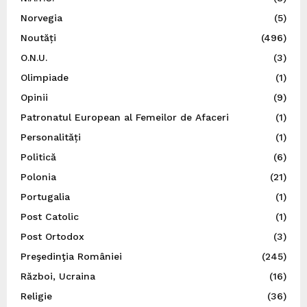
Norvegia
(5)
Noutăți
(496)
O.N.U.
(3)
Olimpiade
(1)
Opinii
(9)
Patronatul European al Femeilor de Afaceri
(1)
Personalități
(1)
Politică
(6)
Polonia
(21)
Portugalia
(1)
Post Catolic
(1)
Post Ortodox
(3)
Preşedinţia României
(245)
Război, Ucraina
(16)
Religie
(36)