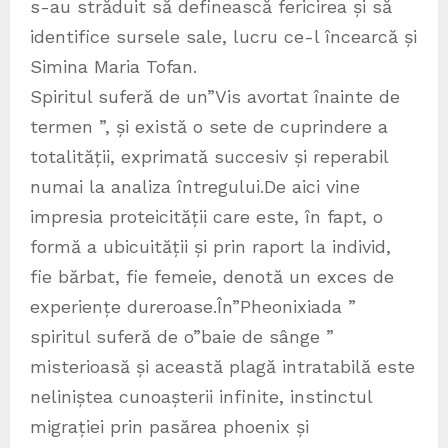
s-au străduit să definească fericirea și să
identifice sursele sale, lucru ce-l încearcă și
Simina Maria Tofan.
Spiritul suferă de un”Vis avortat înainte de
termen ”, și există o sete de cuprindere a
totalității, exprimată succesiv și reperabil
numai la analiza întregului.De aici vine
impresia proteicității care este, în fapt, o
formă a ubicuității și prin raport la individ,
fie bărbat, fie femeie, denotă un exces de
experiențe dureroase.În”Pheonixiada ”
spiritul suferă de o”baie de sânge ”
misterioasă și această plagă intratabilă este
neliniștea cunoașterii infinite, instinctul
migrației prin pasărea phoenix și