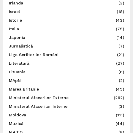
Irlanda
(3)
Israel
(18)
Istorie
(43)
Italia
(79)
Japonia
(14)
Jurnalistică
(7)
Liga Scriitorilor Români
(21)
Literatură
(27)
Lituania
(6)
MApN
(2)
Marea Britanie
(49)
Ministerul Afacerilor Externe
(262)
Ministerul Afacerilor Interne
(3)
Moldova
(111)
Muzică
(44)
N.A.T.O.
(8)