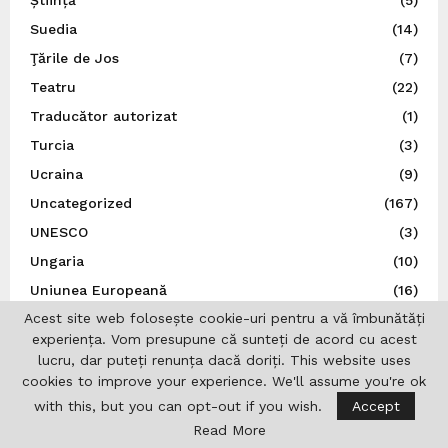
Suedia
(14)
Ţările de Jos
(7)
Teatru
(22)
Traducător autorizat
(1)
Turcia
(3)
Ucraina
(9)
Uncategorized
(167)
UNESCO
(3)
Ungaria
(10)
Uniunea Europeană
(16)
Acest site web folosește cookie-uri pentru a vă îmbunătăți
Uniunea Ziariștilor Profesioniști din România
(37)
experiența. Vom presupune că sunteți de acord cu acest
lucru, dar puteți renunța dacă doriți. This website uses
cookies to improve your experience. We'll assume you're ok
with this, but you can opt-out if you wish.
Accept
Read More