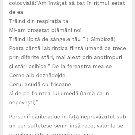
colocvială:”Am învățat să bat în ritmul setat
de ea
Trăind din respirația ta
Mi-am croșetat plămâni noi
Trăind lipită de sângele tău ” ( Simbioză).
Poeta cântă labirintica ființă umană ce trece
prin diferite stări, mai alest prin anotimpuri
și stări psihice:” De la fereastra mea se
Cerne alb deznădejde
Cerul asudă cu frisoane
si de pe fruntea lui umedă (Iarnă ca-n
nepovești)”
Personificările aduc în față neprevăzutul sub
un cer sufletesc senin însă rece, valorile se
stabilesc într-o armonie pe care