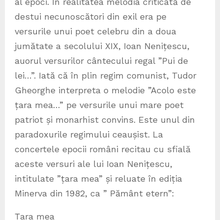
al epoci. În realitatea melodia criticată de
destui necunoscători din exil era pe
versurile unui poet celebru din a doua
jumătate a secolului XIX, Ioan Nenițescu,
auorul versurilor cântecului regal ”Pui de
lei…”. Iată că în plin regim comunist, Tudor
Gheorghe interpreta o melodie ”Acolo este
țara mea…” pe versurile unui mare poet
patriot și monarhist convins. Este unul din
paradoxurile regimului ceaușist. La
concertele epocii români recitau cu sfială
aceste versuri ale lui Ioan Nenițescu,
intitulate ”țara mea” și reluate în ediția
Minerva din 1982, ca ” Pământ etern”:
Țara mea