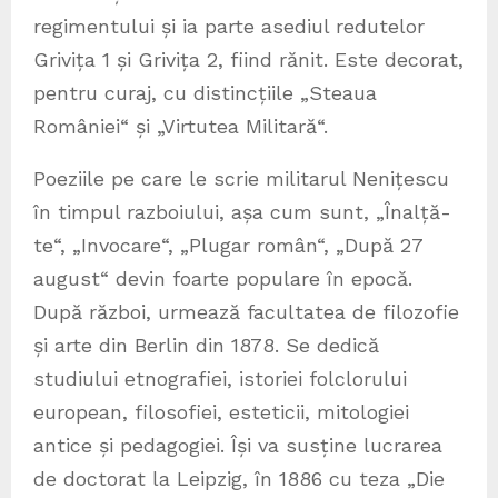
regimentului și ia parte asediul redutelor
Grivița 1 și Grivița 2, fiind rănit. Este decorat,
pentru curaj, cu distincțiile „Steaua
României“ și „Virtutea Militară“.
Poeziile pe care le scrie militarul Nenițescu
în timpul razboiului, așa cum sunt, „Înalță-
te“, „Invocare“, „Plugar român“, „După 27
august“ devin foarte populare în epocă.
După război, urmează facultatea de filozofie
și arte din Berlin din 1878. Se dedică
studiului etnografiei, istoriei folclorului
european, filosofiei, esteticii, mitologiei
antice și pedagogiei. Își va susține lucrarea
de doctorat la Leipzig, în 1886 cu teza „Die