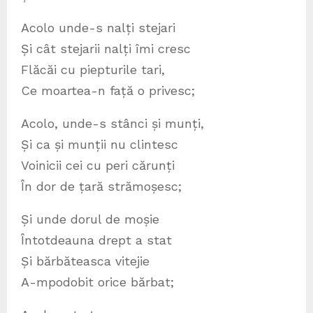
Acolo unde-s nalți stejari
Și cât stejarii nalți îmi cresc
Flăcăi cu piepturile tari,
Ce moartea-n față o privesc;
Acolo, unde-s stânci și munți,
Și ca și munții nu clintesc
Voinicii cei cu peri cărunți
În dor de țară strămoșesc;
Și unde dorul de moșie
Întotdeauna drept a stat
Și bărbăteasca vitejie
A-mpodobit orice bărbat;