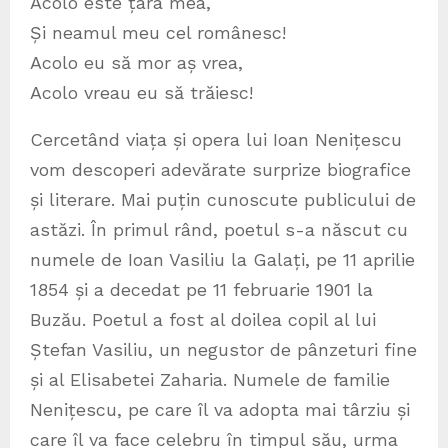
Acolo este țara mea,
Și neamul meu cel românesc!
Acolo eu să mor aș vrea,
Acolo vreau eu să trăiesc!
Cercetând viața și opera lui Ioan Nenițescu
vom descoperi adevărate surprize biografice
și literare. Mai puțin cunoscute publicului de
astăzi. În primul rând, poetul s-a născut cu
numele de Ioan Vasiliu la Galați, pe 11 aprilie
1854 și a decedat pe 11 februarie 1901 la
Buzău. Poetul a fost al doilea copil al lui
Ștefan Vasiliu, un negustor de pânzeturi fine
și al Elisabetei Zaharia. Numele de familie
Nenițescu, pe care îl va adopta mai târziu și
care îl va face celebru în timpul său, urma