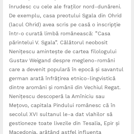
înrudesc cu cele ale fraților nord-dunăreni.
De exemplu, casa preotului Sgala din Ohrid
(lacul Ohrid) avea scris pe casă o inscripție
într-o curată limbă românească: ”Casa
părintelui V. Sgala”. Călătorul neobosit
Nenițescu amintește de cartea filologului
Gustav Weigand despre megleno-români
care a devenit populară în epocă și savantul
german arată înfrățirea etnico-lingvistică
dintre aromâni și românii din Vechiul Regat.
Nenițescu descoperă la Amîniciu sau
Mețovo, capitala Pindului românesc că în
secolul XVI sultanul le-a dat vlahilor să
gestioneze toate livezile din Tesalia, Epir și
Macedonia, arătând astfel influența