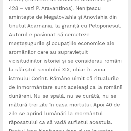
428 – vezi P. Aravantinos). Nenițescu
amintește de Megalovlahia și Anovlahia din
ținutul Acarnania, la graniță cu Peloponesul.
Autorul e pasionat să cerceteze
meșteșugurile și ocupațiile economice ale
aromânilor care au supraviețuit
vicisitudinilor istoriei și se considerau români
la sfârșitul secolului XIX, chiar în zona
istmului Corint. Rămâne uimit că ritualurile
de înmormântare sunt aceleași ca la românii
dunăreni. Nu se spală, nu se curăță, nu se
mătură trei zile în casa mortului. Apoi 40 de
zile se aprind lumânări la mormântul
răposatului ca să vadă sufletul acestuia.
Poetul Ioan Nenițescu face și un inventar