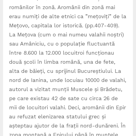
românilor în zonă. Aromânii din zonă mai
erau numiți de alte etnici ca ”mețoviți” de la
Mețovo, capitala lor istorică. (pp.407-409).
La Mețova (cum o mai numeu valahii noștri)
sau Amâniciu, cu o populație fluctuantă
între 8.600 la 12.000 locuitroi funcționau
două școli în limba română, una de fete,
alta de băieți, cu sprijinul Bucureștiului. La
nord de Ianina, unde locuiau 10000 de valahi,
autorul a vizitat munții Muscele și Brădetu,
pe care existau 42 de sate cu circa 26 de
mii de locuitori valahi. Deci, aromânii din Epir
au refuzat elenizarea statului grec și
așteptau ajutor de la frații nord-dunăreni. În
zona montană a Epirului până în muntele