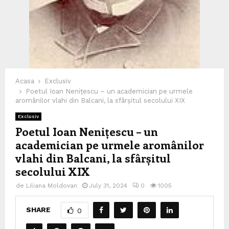
Acasa
Exclusiv
Poetul Ioan Nenițescu – un academician pe urmele
aromânilor vlahi din Balcani, la sfârșitul secolului XIX
Exclusiv
Poetul Ioan Nenițescu – un
academician pe urmele aromânilor
vlahi din Balcani, la sfârșitul
secolului XIX
de
Liliana Moldovan
July 31, 2024
0
1005
SHARE
0