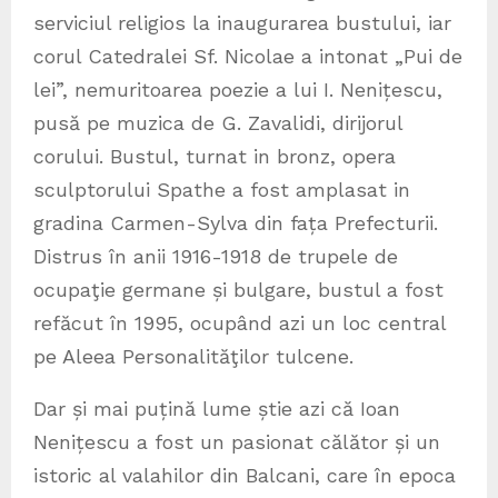
serviciul religios la inaugurarea bustului, iar
corul Catedralei Sf. Nicolae a intonat „Pui de
lei”, nemuritoarea poezie a lui I. Nenițescu,
pusă pe muzica de G. Zavalidi, dirijorul
corului. Bustul, turnat in bronz, opera
sculptorului Spathe a fost amplasat in
gradina Carmen-Sylva din fața Prefecturii.
Distrus în anii 1916-1918 de trupele de
ocupaţie germane și bulgare, bustul a fost
refăcut în 1995, ocupând azi un loc central
pe Aleea Personalităţilor tulcene.
Dar și mai puțină lume știe azi că Ioan
Nenițescu a fost un pasionat călător și un
istoric al valahilor din Balcani, care în epoca