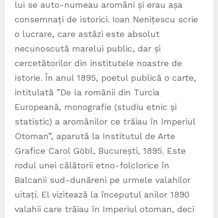
lui se auto-numeau aromâni și erau așa
consemnați de istorici. Ioan Nenițescu scrie
o lucrare, care astăzi este absolut
necunoscută marelui public, dar și
cercetătorilor din institutele noastre de
istorie. În anul 1895, poetul publică o carte,
intitulată ”De la românii din Turcia
Europeană, monografie (studiu etnic și
statistic) a aromânilor ce trăiau în Imperiul
Otoman”, aparută la Institutul de Arte
Grafice Carol Göbl, București, 1895. Este
rodul unei călătorii etno-folclorice în
Balcanii sud-dunăreni pe urmele valahilor
uitați. El vizitează la începutul anilor 1890
valahii care trăiau în Imperiul otoman, deci