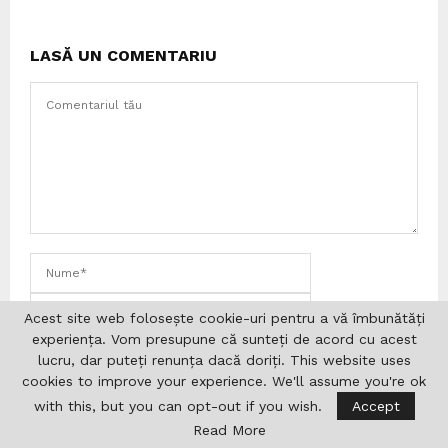
LASĂ UN COMENTARIU
Acest site web folosește cookie-uri pentru a vă îmbunătăți
experiența. Vom presupune că sunteți de acord cu acest
lucru, dar puteți renunța dacă doriți. This website uses
cookies to improve your experience. We'll assume you're ok
Salvează-mi numele, e-mailul și site-ul web în acest
browser pentru data viitoare când comentez.
with this, but you can opt-out if you wish.
Accept
Read More