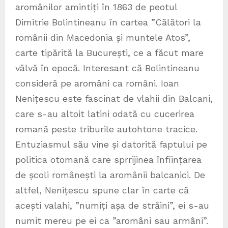
aromânilor amintiți în 1863 de peotul
Dimitrie Bolintineanu în cartea ”Călători la
românii din Macedonia și muntele Atos”,
carte tipărită la București, ce a făcut mare
vâlvă în epocă. Interesant că Bolintineanu
consideră pe aromâni ca români. Ioan
Nenițescu este fascinat de vlahii din Balcani,
care s-au altoit latini odată cu cucerirea
romană peste triburile autohtone tracice.
Entuziasmul său vine și datorită faptului pe
politica otomană care sprrijinea înființarea
de școli românești la aromânii balcanici. De
altfel, Nenițescu spune clar în carte că
acești valahi, ”numiți așa de străini”, ei s-au
numit mereu pe ei ca ”aromâni sau armâni”.