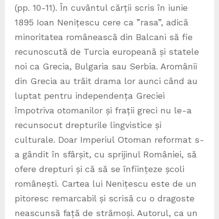
(pp. 10-11). În cuvântul cărții scris în iunie
1895 Ioan Nenițescu cere ca ”rasa”, adică
minoritatea românească din Balcani să fie
recunoscută de Turcia europeană și statele
noi ca Grecia, Bulgaria sau Serbia. Aromânii
din Grecia au trăit drama lor aunci când au
luptat pentru independența Greciei
împotriva otomanilor și frații greci nu le-a
recunsocut drepturile lingvistice și
culturale. Doar Imperiul Otoman reformat s-
a gândit în sfârșit, cu sprijinul României, să
ofere drepturi și că să se înființeze școli
românești. Cartea lui Nenițescu este de un
pitoresc remarcabil și scrisă cu o dragoste
neascunsă față de strămoși. Autorul, ca un