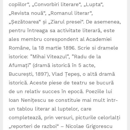
copiilor“, „Convorbiri literare“, „Lupta“,
„Revista nouă“, „Romanul literar“,
„Șezătoarea“ și „Ziarul presei“. De asemenea,
pentru întreaga sa activitate literară, este
ales membru corespondent al Academiei
Române, la 18 martie 1896. Scrie si dramele
istorice: ”Mihai Viteazul”, ”Radu de la
Afumați” (dramă istorică în 5 acte,
București, 1897), Vlad Țepeș, o altă dramă
istorică. Aceste piese de teatru se bucură
de un relativ succes în epocă. Poeziile lui
Ioan Nenițescu se constituie mai mult intr-
un tablou literar al luptelor, care
completează, prin versuri, picturile celorlalți
„reporteri de razboi“ – Nicolae Grigorescu