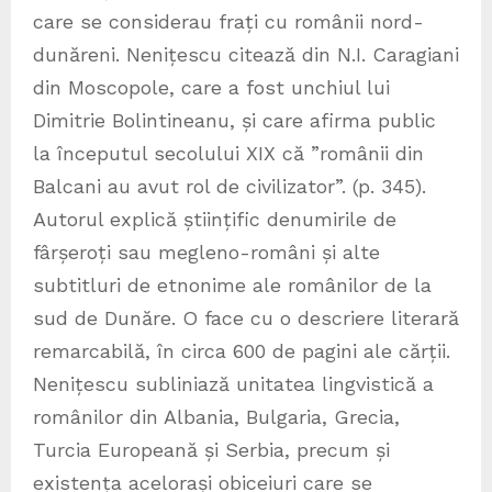
care se considerau frați cu românii nord-
dunăreni. Nenițescu citează din N.I. Caragiani
din Moscopole, care a fost unchiul lui
Dimitrie Bolintineanu, și care afirma public
la începutul secolului XIX că ”românii din
Balcani au avut rol de civilizator”. (p. 345).
Autorul explică științific denumirile de
fârșeroți sau megleno-români și alte
subtitluri de etnonime ale românilor de la
sud de Dunăre. O face cu o descriere literară
remarcabilă, în circa 600 de pagini ale cărții.
Nenițescu subliniază unitatea lingvistică a
românilor din Albania, Bulgaria, Grecia,
Turcia Europeană și Serbia, precum și
existența acelorași obiceiuri care se