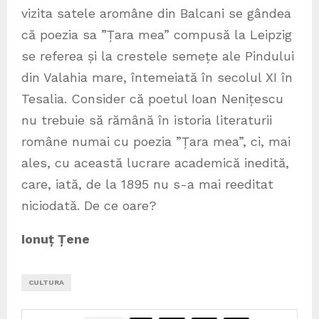
vizita satele aromâne din Balcani se gândea
că poezia sa ”Țara mea” compusă la Leipzig
se referea și la crestele semețe ale Pindului
din Valahia mare, întemeiată în secolul XI în
Tesalia. Consider că poetul Ioan Nenițescu
nu trebuie să rămână în istoria literaturii
române numai cu poezia ”Țara mea”, ci, mai
ales, cu această lucrare academică inedită,
care, iată, de la 1895 nu s-a mai reeditat
niciodată. De ce oare?
Ionuț Țene
CULTURA