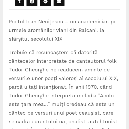
Poetul Ioan Nenițescu – un academician pe
urmele aromânilor vlahi din Balcani, la
sfârșitul secolului XIX
Trebuie să recunoaștem că datorită
cântecelor interpretate de cantautorul folk
Tudor Gheorghe ne readucem aminte de
versurile unor poeți valoroși ai secolului XIX,
parcă uitați intenționat. În anii 1970, când
Tudor Gheorghe interpreta melodia ”Acolo
este țara mea…” mulți credeau că este un
cântec pe versuri unui poet ceaușist, care
se cadra curentului naționalist-autohtonist