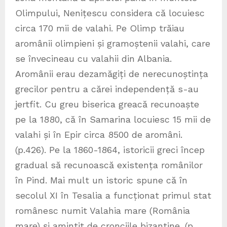
Olimpului, Nenițescu considera că locuiesc
circa 170 mii de valahi. Pe Olimp trăiau
aromânii olimpieni și gramoștenii valahi, care
se învecineau cu valahii din Albania.
Aromânii erau dezamăgiți de nerecunoștința
grecilor pentru a cărei independență s-au
jertfit. Cu greu biserica greacă recunoaște
pe la 1880, că în Samarina locuiesc 15 mii de
valahi și în Epir circa 8500 de aromâni.
(p.426). Pe la 1860-1864, istoricii greci încep
gradual să recunoască existența românilor
în Pind. Mai mult un istoric spune că în
secolul XI în Tesalia a funcționat primul stat
românesc numit Valahia mare (România
mare) și amintit de cronciile bizantine. (p.