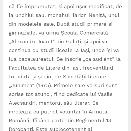
să fie împrumutat, și apoi ușor modificat, de
la unchiul sau, monahul Ilarion Neniță, unul
din modelele sale. După studii primare si
gimnaziale, va urma Școala Comercială
„Alexandru Ioan I“ din Galați, și apoi va
continua cu studii liceale la Iași, unde își va
lua bacalaureatul. Se înscrie „ca audient“ la
Facultatea de Litere din Iași, frecventând
totodată și ședințele Societății literare
„Junimea“ (1875). Primele sale versuri sunt
scrise tot atunci, fiind dedicate lui Vasile
Alecsandri, mentorul său literar. Se
înrolează ca patriot voluntar în Armata
Română, făcând parte din Regimentul 13
Dorobanți. Este sublocotenent al