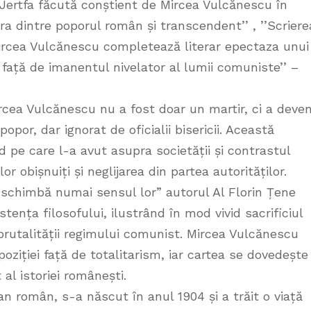
ertfa făcută conștient de Mircea Vulcănescu în
a dintre poporul român și transcendent’’ ‚ ’’Scriere
Mircea Vulcănescu completează literar epectaza unui
față de imanentul nivelator al lumii comuniste’’ –
cea Vulcănescu nu a fost doar un martir, ci a deven
opor, dar ignorat de oficialii bisericii. Această
 pe care l-a avut asupra societății și contrastul
r obișnuiți și neglijarea din partea autorităților.
 schimbă numai sensul lor” autorul Al Florin Țene
tența filosofului, ilustrând în mod vivid sacrificiul
brutalității regimului comunist. Mircea Vulcănescu
poziției față de totalitarism, iar cartea se dovedește
al istoriei românești.
an român, s-a născut în anul 1904 și a trăit o viață