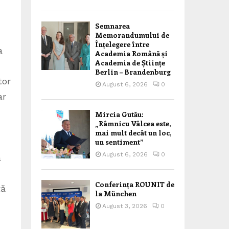
Semnarea
Memorandumului de
Înțelegere între
a
Academia Română și
Academia de Științe
Berlin – Brandenburg
tor
August 6, 2026
0
ar
Mircia Gutău:
„Râmnicu Vâlcea este,
mai mult decât un loc,
un sentiment”
August 6, 2026
0
a
Conferința ROUNIT de
tă
la München
August 3, 2026
0