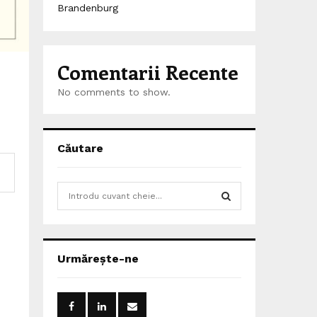
Brandenburg
Comentarii Recente
No comments to show.
Căutare
S
e
a
S
r
c
E
Urmărește-ne
h
f
A
o
r
R