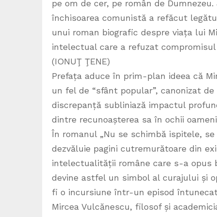
pe om de cer, pe român de Dumnezeu. J
închisoarea comunistă a refăcut legătur
unui roman biografic despre viața lui 
intelectual care a refuzat compromisul 
(IONUŢ ŢENE)
Prefața aduce în prim-plan ideea că Mir
un fel de “sfânt popular”, canonizat de p
discrepanță subliniază impactul profund
dintre recunoașterea sa în ochii oamenilo
În romanul „Nu se schimbă ispitele, se
dezvăluie pagini cutremurătoare din exis
intelectualității române care s-a opus 
devine astfel un simbol al curajului și o
fi o incursiune într-un episod întunecat 
Mircea Vulcănescu, filosof și academici