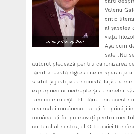
cărți despre
Valeriu Gaf
critic lite
al șaselea 
viața filoz
Johnny Ciatloș Deak
Așa cum dec
sale „Nu se
autorul pledează pentru canonizarea cel
făcut această digresiune în speranța a
statul și justiția comunistă față de rom
exproprierilor nedrepte și a crimelor să
tancurile rusești. Pledăm, prin aceste 
neamului românesc, ca să fie primiți în
româna să fie promovați pentru meritul 
cultural al nostru, al Ortodoxiei Româneș