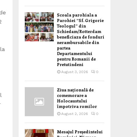
 de
Scoala parohiala a
Parohiei “Sf. Grigorie
2
Teologul” din
Schiedam/Rotterdam
beneficiaza de fonduri
nerambursabile din
partea
la
Departamentului
pentru Romanii de
Pretutindeni
August 3, 2026
0
Ziua națională de
l
comemorare a
Holocaustului
r
împotriva romilor
August 2, 2026
0
Mesajul Președintelui