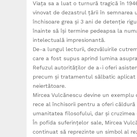
Viața sa a luat o turnură tragică în 194
vinovat de dezastrul țării în semnarea
închisoare grea și 3 ani de detenție rig
înainte să își termine pedeapsa la num
intelectuală impresionantă.
De-a lungul lecturii, dezvăluirile cutre
care a fost supus aprind lumina asupra 
Refuzul autorităților de a-i oferi asiste
precum și tratamentul sălbatic aplicat d
neiertătoare.
Mircea Vulcănescu devine un exemplu de
rece al închisorii pentru a oferi căldur
umanitatea filosofului, dar și cruzimea
În pofida suferințelor sale, Mircea Vulc
continuat să reprezinte un simbol al re