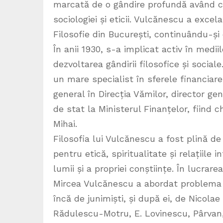
marcată de o gândire profundă având con
sociologiei și eticii. Vulcănescu a excel
Filosofie din București, continuându-și c
În anii 1930, s-a implicat activ în medi
dezvoltarea gândirii filosofice și social
un mare specialist în sferele financiar
general în Direcția Vămilor, director ge
de stat la Ministerul Finanțelor, fiind c
Mihai.
Filosofia lui Vulcănescu a fost plină d
pentru etică, spiritualitate și relațiile
lumii și a propriei conștiințe. În lucra
Mircea Vulcănescu a abordat problema s
încă de junimiști, și după ei, de Nicola
Rădulescu-Motru, E. Lovinescu, Pârvan,