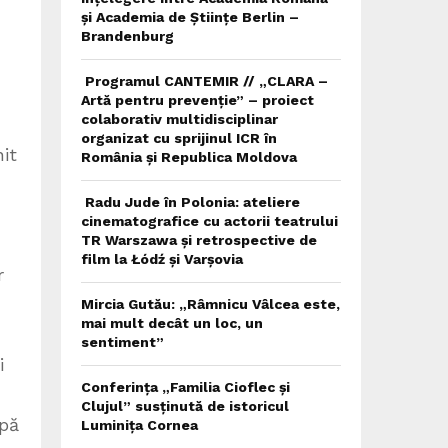
și Academia de Științe Berlin –
Brandenburg
Programul CANTEMIR // „CLARA –
Artă pentru prevenție” – proiect
colaborativ multidisciplinar
organizat cu sprijinul ICR în
nit
România și Republica Moldova
Radu Jude în Polonia: ateliere
cinematografice cu actorii teatrului
TR Warszawa și retrospective de
film la Łódź și Varșovia
r
Mircia Gutău: „Râmnicu Vâlcea este,
mai mult decât un loc, un
sentiment”
i
Conferința „Familia Cioflec și
Clujul” susținută de istoricul
upă
Luminița Cornea