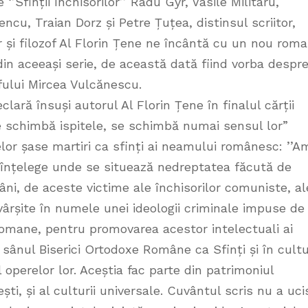
 ‘’Sfinții închisorilor’’ Radu Gyr, Vasile Militaru,
encu, Traian Dorz și Petre Țuțea, distinsul scriitor,
rar și filozof Al Florin Țene ne încântă cu un nou roma
din aceeași serie, de această dată fiind vorba despr
ofului Mircea Vulcănescu.
lară însuși autorul Al Florin Țene în finalul cărții
 schimbă ispitele, se schimbă numai sensul lor”
or șase martiri ca sfinți ai neamului românesc: ’’A
 înțelege unde se situează nedreptatea făcută de
âni, de aceste victime ale închisorilor comuniste, al
vârșite în numele unei ideologii criminale impuse de
romane, pentru promovarea acestor intelectuali ai
 sânul Biserici Ortodoxe Române ca Sfinți și în cult
operelor lor. Aceștia fac parte din patrimoniul
ti, și al culturii universale. Cuvântul scris nu a uci