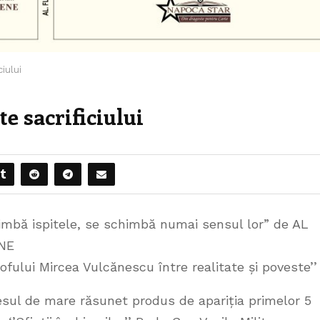
ciului
te sacrificiului
imbă ispitele, se schimbă numai sensul lor” de AL
NE
osofului Mircea Vulcănescu între realitate și poveste’’
sul de mare răsunet produs de apariția primelor 5