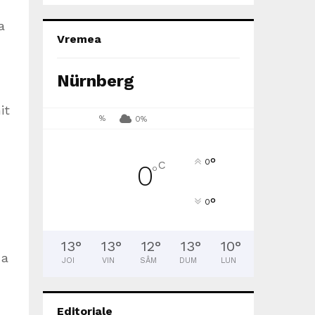
a
Vremea
Nürnberg
it
%
0%
°
0
C
0
°
°
0
13
°
13
°
12
°
13
°
10
°
 a
JOI
VIN
SÂM
DUM
LUN
Editoriale