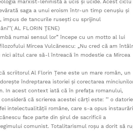
eologia marxist-leninistă a ucis și ucide. Acest ciclu
evărată saga a unui eroism într-un timp cenușiu și
 impus de tancurile rusești cu sprijinul
omâni’’( AL FLORIN ŢENE)
imbă numai sensul lor” începe cu un motto al lui
 filozofului Mircea Vulcănescu: „Nu cred că am întâl
 nici altul care să-l întreacă în modestie ca Mircea
ă scriitorul Al Florin Țene este un mare român, un
 dorește îndreptarea istoriei și corectarea minciunilo
. In acest context iată că în prefața romanului,
ne consideră că scrierea acestei cărți este: ’’ o datorie
fei intelectualității române, care s-a opus instaurări
ănescu face parte din șirul de sacrificii a
regimului comunist. Totalitarismul roșu a dorit să r