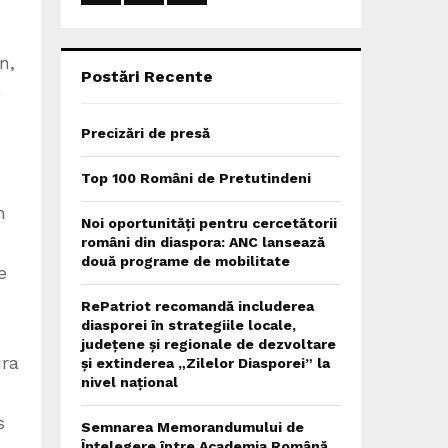
:
C
n,
H
Postări Recente
e
Precizări de presă
Top 100 Români de Pretutindeni
m
Noi oportunități pentru cercetătorii
români din diaspora: ANC lansează
două programe de mobilitate
e
RePatriot recomandă includerea
diasporei în strategiile locale,
județene și regionale de dezvoltare
ura
și extinderea „Zilelor Diasporei” la
nivel național
s
Semnarea Memorandumului de
Înțelegere între Academia Română