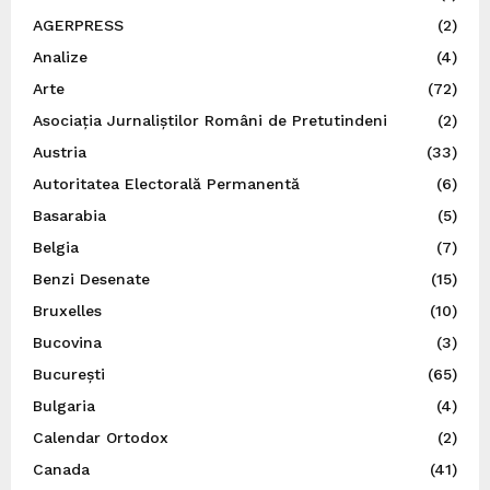
AGERPRESS
(2)
Analize
(4)
Arte
(72)
Asociația Jurnaliștilor Români de Pretutindeni
(2)
Austria
(33)
Autoritatea Electorală Permanentă
(6)
Basarabia
(5)
Belgia
(7)
Benzi Desenate
(15)
Bruxelles
(10)
Bucovina
(3)
București
(65)
Bulgaria
(4)
Calendar Ortodox
(2)
Canada
(41)