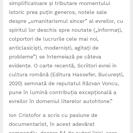
simplificatoare și tributare momentului
istoric prea puțin generos, notele sale
despre „umanitarismul sincer” al evreilor, cu
spiritul lor deschis spre noutate („informați,
colportori de lucrurile cele mai noi,
anticlasiciști, moderniști, agitați de
probleme”) se întemeiază pe câteva
evidențe. O carte recentă, Scriitori evrei in
cultura română (Editura Hassefer, București,
2020) semnată de reputatul Răzvan Voncu,
pune în lumină contribuția excepțională a
evreilor în domeniul literelor autohtone.”
Ion Cristofor a scris cu pasiune de
documentarist, în acest adevărat
compendiu, despre 54 de autori lirici, care