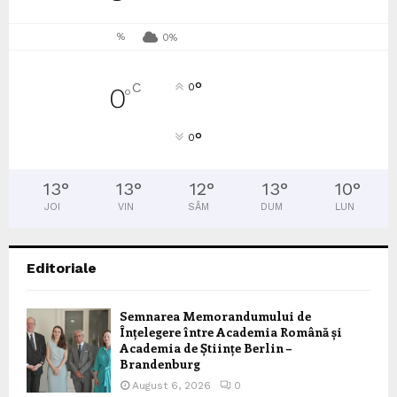
%
0%
°
C
0
0
°
°
0
13
°
13
°
12
°
13
°
10
°
JOI
VIN
SÂM
DUM
LUN
Editoriale
Semnarea Memorandumului de
Înțelegere între Academia Română și
Academia de Științe Berlin –
Brandenburg
August 6, 2026
0