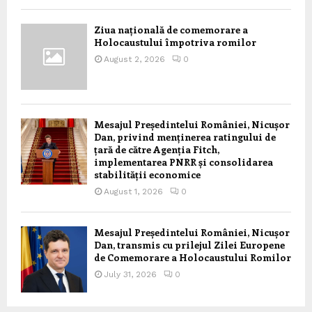
Ziua națională de comemorare a
Holocaustului împotriva romilor
August 2, 2026
0
Mesajul Președintelui României, Nicușor
Dan, privind menținerea ratingului de
țară de către Agenția Fitch,
implementarea PNRR și consolidarea
stabilității economice
August 1, 2026
0
Mesajul Președintelui României, Nicușor
Dan, transmis cu prilejul Zilei Europene
de Comemorare a Holocaustului Romilor
July 31, 2026
0