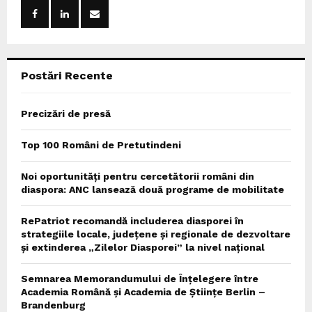
o
r
R
:
C
Postări Recente
H
Precizări de presă
Top 100 Români de Pretutindeni
Noi oportunități pentru cercetătorii români din
diaspora: ANC lansează două programe de mobilitate
RePatriot recomandă includerea diasporei în
strategiile locale, județene și regionale de dezvoltare
și extinderea „Zilelor Diasporei” la nivel național
Semnarea Memorandumului de Înțelegere între
Academia Română și Academia de Științe Berlin –
Brandenburg