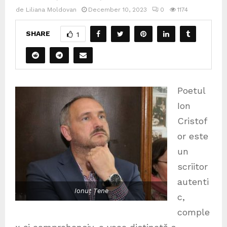
de
Liliana Moldovan
December 10, 2023
0
1174
SHARE
1
Poetul
Ion
Cristof
or este
un
scriitor
autenti
Ionuț Țene
c,
comple