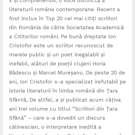
x și comprehensiv, o voce distinctă a
literaturii române contemporane. Recent a
fost inclus în Top 20 cei mai citiți scriitori
din România de către Societatea Academică
a Cititorilor români. Pe bună dreptate Ion
Cristofor este un scriitor recunoscut de
marele public și un poet inegalabil și
inefabil, alături de poeții clujeni Horia
Bădescu și Marcel Mureșanu. De peste 20 de
ani, Ion Cristofor s-a specializat irefutabil pe
istoria literaturii în limba română din Țara
Sfântă, De altfel, a și publicat acum câțiva
ani trei volume cu titlul ”Scriitori din Țara
Sfână” – care s-a dovedit un discurs
călinescian, o interpretare inedită a