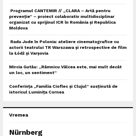
Programul CANTEMIR // „CLARA – Artă pentru
prevenție” – proiect colaborativ multidisciplinar
organizat cu sprijinul ICR în România și Republica
Moldova
Radu Jude în Polonia: ateliere cinematografice cu
actorii teatrului TR Warszawa și retrospective de film
la Łódź și Varșovia
Mircia Gutău: „Râmnicu Vâlcea este, mai mult decât
un loc, un sentiment”
Conferința „Familia Cioflec și Clujul” susținută de
istoricul Luminița Cornea
Vremea
Nürnberg