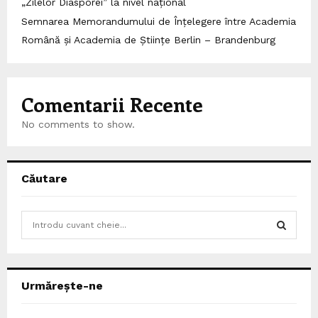
„Zilelor Diasporei” la nivel național
Semnarea Memorandumului de Înțelegere între Academia
Română și Academia de Științe Berlin – Brandenburg
Comentarii Recente
No comments to show.
Căutare
S
e
a
S
r
c
E
Urmărește-ne
h
f
A