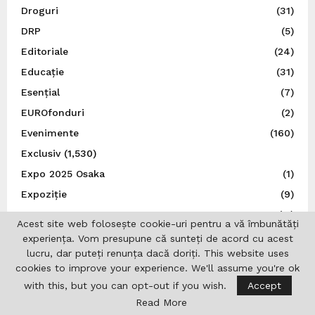
Droguri
(31)
DRP
(5)
Editoriale
(24)
Educație
(31)
Esențial
(7)
EUROfonduri
(2)
Evenimente
(160)
Exclusiv
(1,530)
Expo 2025 Osaka
(1)
Expoziție
(9)
Externe
(11)
Acest site web folosește cookie-uri pentru a vă îmbunătăți
FADERE
(1)
experiența. Vom presupune că sunteți de acord cu acest
lucru, dar puteți renunța dacă doriți. This website uses
Federația Felină Felis România
(1)
cookies to improve your experience. We'll assume you're ok
Festival
(17)
with this, but you can opt-out if you wish.
Accept
Film
(12)
Read More