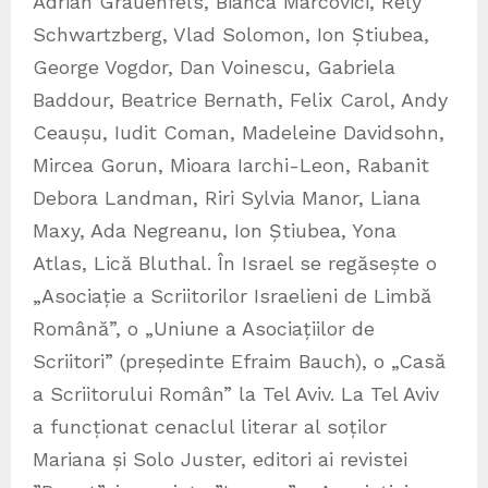
Adrian Grauenfels, Bianca Marcovici, Rely
Schwartzberg, Vlad Solomon, Ion Știubea,
George Vogdor, Dan Voinescu, Gabriela
Baddour, Beatrice Bernath, Felix Carol, Andy
Ceaușu, Iudit Coman, Madeleine Davidsohn,
Mircea Gorun, Mioara Iarchi-Leon, Rabanit
Debora Landman, Riri Sylvia Manor, Liana
Maxy, Ada Negreanu, Ion Știubea, Yona
Atlas, Lică Bluthal. În Israel se regăsește o
„Asociație a Scriitorilor Israelieni de Limbă
Română”, o „Uniune a Asociațiilor de
Scriitori” (președinte Efraim Bauch), o „Casă
a Scriitorului Român” la Tel Aviv. La Tel Aviv
a funcționat cenaclul literar al soților
Mariana și Solo Juster, editori ai revistei