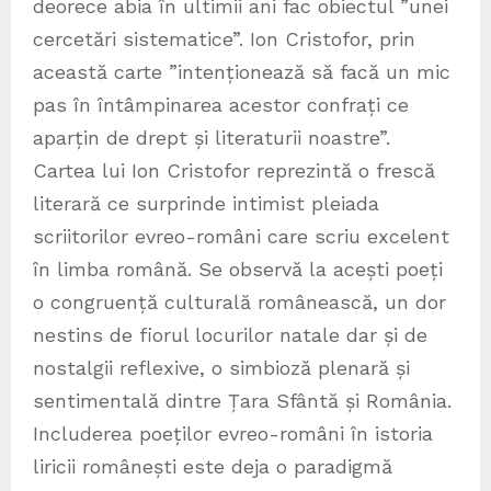
deorece abia în ultimii ani fac obiectul ”unei
cercetări sistematice”. Ion Cristofor, prin
această carte ”intenționează să facă un mic
pas în întâmpinarea acestor confrați ce
aparțin de drept și literaturii noastre”.
Cartea lui Ion Cristofor reprezintă o frescă
literară ce surprinde intimist pleiada
scriitorilor evreo-români care scriu excelent
în limba română. Se observă la acești poeți
o congruență culturală românească, un dor
nestins de fiorul locurilor natale dar și de
nostalgii reflexive, o simbioză plenară și
sentimentală dintre Țara Sfântă și România.
Includerea poeților evreo-români în istoria
liricii românești este deja o paradigmă