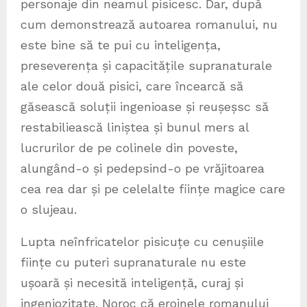
personaje din neamul pisicesc. Dar, după
cum demonstrează autoarea romanului, nu
este bine să te pui cu inteligența,
preseverența și capacitățile supranaturale
ale celor două pisici, care încearcă să
găsească soluții ingenioase și reușeșsc să
restabiliească liniștea și bunul mers al
lucrurilor de pe colinele din poveste,
alungând-o și pedepsind-o pe vrăjitoarea
cea rea dar și pe celelalte ființe magice care
o slujeau.
Lupta neînfricatelor pisicuțe cu cenușiile
ființe cu puteri supranaturale nu este
ușoară și necesită inteligență, curaj și
ingeniozitate. Noroc că eroinele romanului