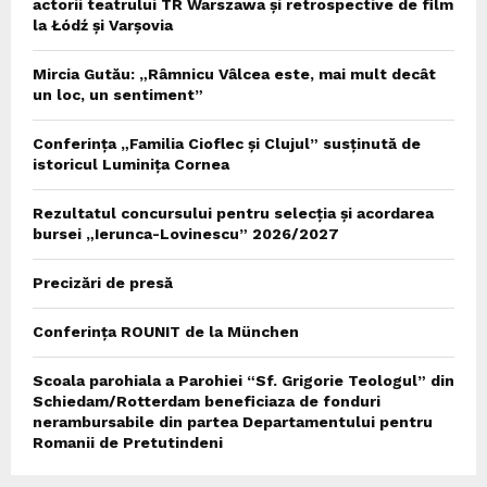
actorii teatrului TR Warszawa și retrospective de film
la Łódź și Varșovia
Mircia Gutău: „Râmnicu Vâlcea este, mai mult decât
un loc, un sentiment”
Conferința „Familia Cioflec și Clujul” susținută de
istoricul Luminița Cornea
Rezultatul concursului pentru selecția și acordarea
bursei „Ierunca-Lovinescu” 2026/2027
Precizări de presă
Conferința ROUNIT de la München
Scoala parohiala a Parohiei “Sf. Grigorie Teologul” din
Schiedam/Rotterdam beneficiaza de fonduri
nerambursabile din partea Departamentului pentru
Romanii de Pretutindeni