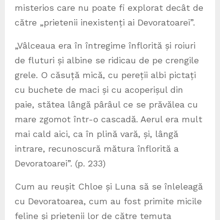
misterios care nu poate fi explorat decât de
către „prietenii inexistenți ai Devoratoarei”.
„Vâlceaua era în întregime înflorită și roiuri
de fluturi și albine se ridicau de pe crengile
grele. O căsuță mică, cu pereții albi pictați
cu buchete de maci și cu acoperișul din
paie, stătea lângă pârâul ce se prăvălea cu
mare zgomot într-o cascadă. Aerul era mult
mai cald aici, ca în plină vară, și, lângă
intrare, recunoscură mătura înflorită a
Devoratoarei”. (p. 233)
Cum au reușit Chloe și Luna să se înleleagă
cu Devoratoarea, cum au fost primite micile
feline și prietenii lor de către temuta