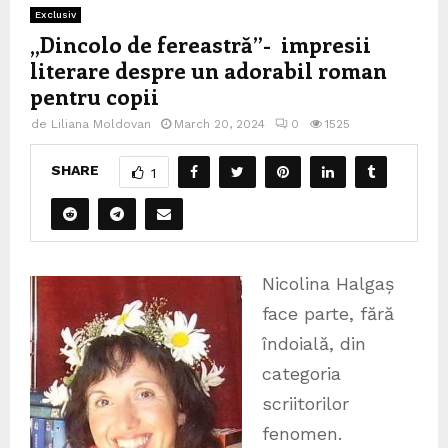
Exclusiv
„Dincolo de fereastră”- impresii
literare despre un adorabil roman
pentru copii
de
Liliana Moldovan
March 20, 2024
0
1525
SHARE
1
Nicolina Halgaș
face parte, fără
îndoială, din
categoria
scriitorilor
fenomen.