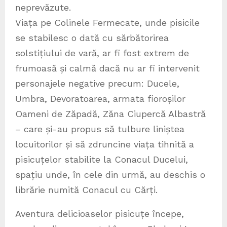
neprevăzute.
Viața pe Colinele Fermecate, unde pisicile
se stabilesc o dată cu sărbătorirea
solstițiului de vară, ar fi fost extrem de
frumoasă și calmă dacă nu ar fi intervenit
personajele negative precum: Ducele,
Umbra, Devoratoarea, armata fioroșilor
Oameni de Zăpadă, Zăna Ciupercă Albastră
– care și-au propus să tulbure liniștea
locuitorilor și să zdruncine viața tihnită a
pisicuțelor stabilite la Conacul Ducelui,
spațiu unde, în cele din urmă, au deschis o
librărie numită Conacul cu Cărți.
Aventura delicioaselor pisicuțe începe,