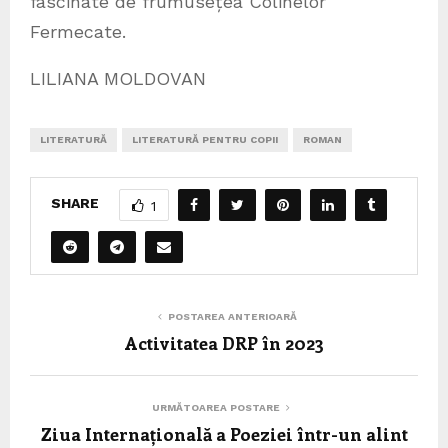
fascinate de frumusețea Colinelor
Fermecate.
LILIANA MOLDOVAN
LITERATURĂ
LITERATURĂ PENTRU COPII
ROMAN
SHARE
1
POSTAREA ANTERIOARĂ
Activitatea DRP în 2023
URMĂTOAREA POSTARE
Ziua Internațională a Poeziei într-un alint