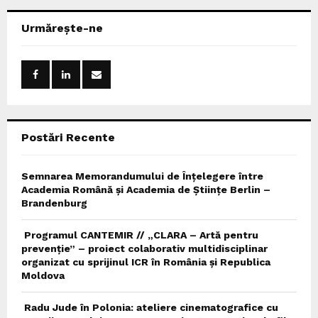
r
c
E
Urmărește-ne
h
f
A
o
r
R
:
C
Postări Recente
H
Semnarea Memorandumului de Înțelegere între
Academia Română și Academia de Științe Berlin –
Brandenburg
Programul CANTEMIR // „CLARA – Artă pentru
prevenție” – proiect colaborativ multidisciplinar
organizat cu sprijinul ICR în România și Republica
Moldova
Radu Jude în Polonia: ateliere cinematografice cu