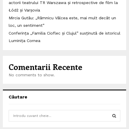
actorii teatrului TR Warszawa și retrospective de film la
Łódź și Varșovia
Mircia Gutău: „Râmnicu Vâlcea este, mai mult decât un
loc, un sentiment”
Conferința „Familia Cioflec și Clujul” susținută de istoricul
Luminița Cornea
Comentarii Recente
No comments to show.
Căutare
S
e
a
S