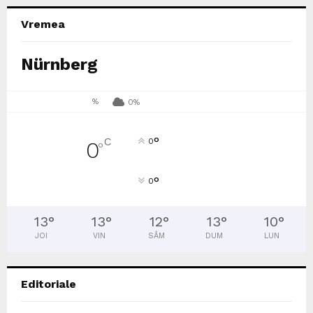
Vremea
Nürnberg
%
0%
°
C
0
0
°
°
0
13
°
13
°
12
°
13
°
10
°
JOI
VIN
SÂM
DUM
LUN
Editoriale