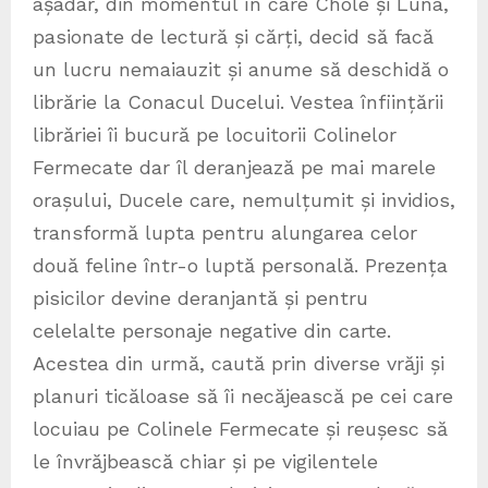
așadar, din momentul în care Chole și Luna,
pasionate de lectură și cărți, decid să facă
un lucru nemaiauzit și anume să deschidă o
librărie la Conacul Ducelui. Vestea înființării
librăriei îi bucură pe locuitorii Colinelor
Fermecate dar îl deranjează pe mai marele
orașului, Ducele care, nemulțumit și invidios,
transformă lupta pentru alungarea celor
două feline într-o luptă personală. Prezența
pisicilor devine deranjantă și pentru
celelalte personaje negative din carte.
Acestea din urmă, caută prin diverse vrăji și
planuri ticăloase să îi necăjească pe cei care
locuiau pe Colinele Fermecate și reușesc să
le învrăjbească chiar și pe vigilentele