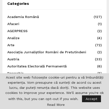
Categories
Academia Română
(127)
Afaceri
(1)
AGERPRESS
(2)
Analize
(4)
Arte
(72)
Asociația Jurnaliștilor Români de Pretutindeni
(2)
Austria
(33)
Autoritatea Electorală Permanentă
(6)
Basarabia
(5)
Acest site web folosește cookie-uri pentru a vă îmbunătăți
Belgia
(7)
experiența. Vom presupune că sunteți de acord cu acest
Benzi Desenate
(15)
lucru, dar puteți renunța dacă doriți. This website uses
cookies to improve your experience. We'll assume you're ok
Bruxelles
(10)
with this, but you can opt-out if you wish.
Accept
Bucovina
(3)
Read More
București
(65)