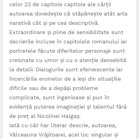
celor 23 de capitole capitole ale cărții
autoarea dovedește că stăpânește atât arta
narativă cât și pe cea descriptivă.
Extraordinare și pline de sensibilitate sunt
decrierile incluse în capitolele romanului iar
portretele făcute diferitelor personaje sunt
creionate cu umor și cu o atenție deosebită
la detalii. Dialogurile sunt efervescente iar
încercările eroinelor de a ieși din situațiile
dificile sau de a depăși probleme
complicate, sunt ingenioase și pun în
evidență puterea imaginației și talentul fără
de preț al Nicolinei Halgaș.
Iată cu cât har literar descrie, autoarea,
Vâlceauna Vrăjitoarei, acel loc singular și