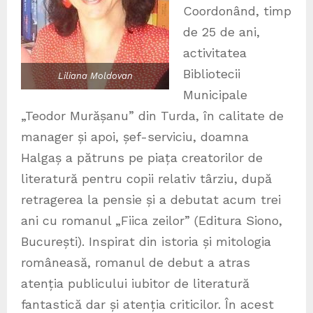
Coordonând, timp
de 25 de ani,
activitatea
Bibliotecii
Liliana Moldovan
Municipale
„Teodor Murășanu” din Turda, în calitate de
manager și apoi, șef-serviciu, doamna
Halgaș a pătruns pe piața creatorilor de
literatură pentru copii relativ târziu, după
retragerea la pensie și a debutat acum trei
ani cu romanul „Fiica zeilor” (Editura Siono,
București). Inspirat din istoria și mitologia
româneasă, romanul de debut a atras
atenția publicului iubitor de literatură
fantastică dar și atenția criticilor. În acest