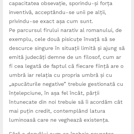
capacitatea obsevație, sporindu-și forța
inventivă, acceptându-se unii pe alții,
privindu-se exact așa cum sunt.
Pe parcursul firului narativ al romanului, de
exemplu, cele două pisicuțe învață să se
descurce singure în situații limită și ajung să
emită judecăți demne de un filosof, cum ar
fi cea legată de faptul că fiecare ființă are o
umbră iar relația cu propria umbră și cu
„apucăturile negative” trebuie gestionată cu
înțelepciune, în așa fel încât, părții
întunecate din noi trebuie să îi acordăm cât
mai puțin credit, contemplând latura
luminoasă care ne veghează existența.
Fără a dezvălui cum se încheie povestea,