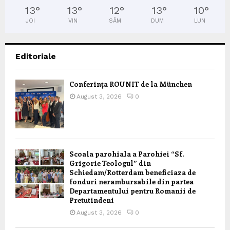
13
°
13
°
12
°
13
°
10
°
JOI
VIN
SÂM
DUM
LUN
Editoriale
Conferința ROUNIT de la München
August 3, 2026
0
Scoala parohiala a Parohiei “Sf.
Grigorie Teologul” din
Schiedam/Rotterdam beneficiaza de
fonduri nerambursabile din partea
Departamentului pentru Romanii de
Pretutindeni
August 3, 2026
0