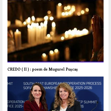
CREDO ( II ) : poem de Mugurel Pușcaș