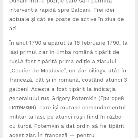
Dunării într-o poziție care să-i permită
intervenția rapidă spre Balcani. Trei idei
actuale și cât se poate de active în ziua de
azi.
În anul 1790 a apărut la 18 februarie 1790, la
Iași primul ziar în limba română tipărit de
ruși.A fost tipărită prima ediție a ziarului
„Courier de Moldavie”, un ziar bilingv, atât în
franceză, cât și în română, costând atunci 3
galbeni. Acesta a fost tipărit la indicația
generalului rus Grigory Potemkin (Григорий
Потёмкин), care își mutase comandamentul
militar la Iași, pe atunci rușii fiind în război
cu turcii. Potemkin a dat ordin să fie tipărit
acest ziar. În franceză — pentru