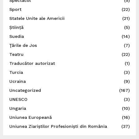
Spectacol
(5)
Sport
(22)
Statele Unite ale Americii
(21)
Știință
(5)
Suedia
(14)
Ţările de Jos
(7)
Teatru
(22)
Traducător autorizat
(1)
Turcia
(3)
Ucraina
(9)
Uncategorized
(167)
UNESCO
(3)
Ungaria
(10)
Uniunea Europeană
(16)
Uniunea Ziariștilor Profesioniști din România
(37)