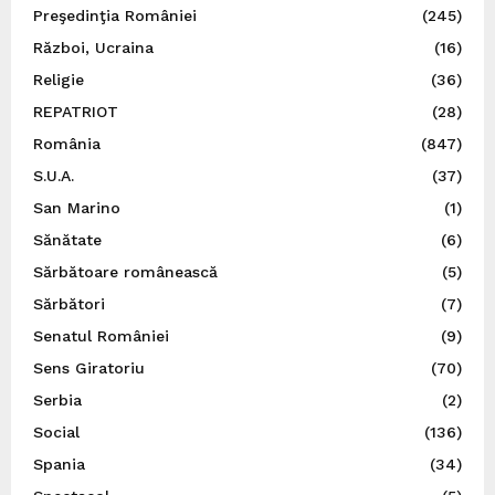
Preşedinţia României
(245)
Război, Ucraina
(16)
Religie
(36)
REPATRIOT
(28)
România
(847)
S.U.A.
(37)
San Marino
(1)
Sănătate
(6)
Sărbătoare românească
(5)
Sărbători
(7)
Senatul României
(9)
Sens Giratoriu
(70)
Serbia
(2)
Social
(136)
Spania
(34)