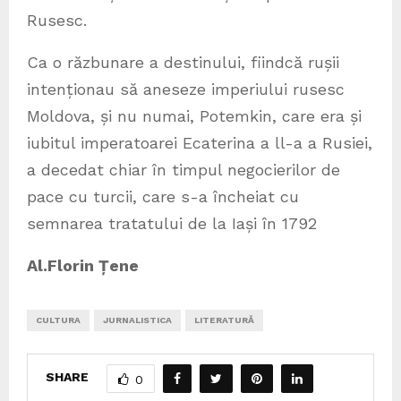
Rusesc.
Ca o răzbunare a destinului, fiindcă rușii
intenționau să aneseze imperiului rusesc
Moldova, și nu numai, Potemkin, care era și
iubitul imperatoarei Ecaterina a ll-a a Rusiei,
a decedat chiar în timpul negocierilor de
pace cu turcii, care s-a încheiat cu
semnarea tratatului de la Iași în 1792
Al.Florin Țene
CULTURA
JURNALISTICA
LITERATURĂ
SHARE
0