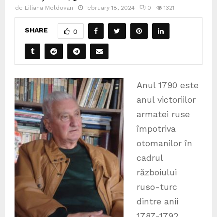
de
Liliana Moldovan
February 18, 2024
0
1321
SHARE
0
Anul 1790 este
anul victoriilor
armatei ruse
împotriva
otomanilor în
cadrul
războiului
ruso-turc
dintre anii
1787-1792.