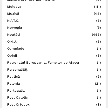
Moldova
(111)
Muzică
(44)
N.A.T.O.
(8)
Norvegia
(5)
Noutăți
(496)
O.N.U.
(3)
Olimpiade
(1)
Opinii
(9)
Patronatul European al Femeilor de Afaceri
(1)
Personalități
(1)
Politică
(6)
Polonia
(21)
Portugalia
(1)
Post Catolic
(1)
Post Ortodox
(3)