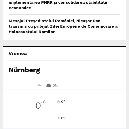
implementarea PNRR și consolidarea stabilității
economice
Mesajul Președintelui României, Nicușor Dan,
transmis cu prilejul Zilei Europene de Comemorare a
Holocaustului Romilor
Vremea
Nürnberg
%
0%
°
C
0
0
°
°
0