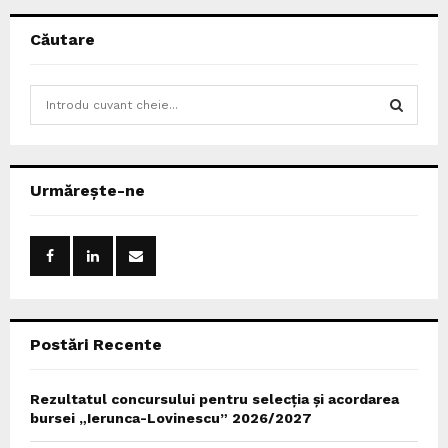
Căutare
S
e
a
S
r
c
E
Urmărește-ne
h
f
A
o
r
R
:
C
Postări Recente
H
Rezultatul concursului pentru selecția și acordarea
bursei „Ierunca-Lovinescu” 2026/2027