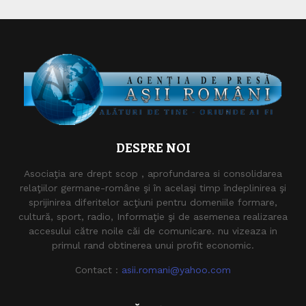
DESPRE NOI
Asociaţia are drept scop , aprofundarea si consolidarea
relaţiilor germane-române şi în acelaşi timp îndeplinirea şi
sprijinirea diferitelor acţiuni pentru domeniile formare,
cultură, sport, radio, Informaţie şi de asemenea realizarea
accesului către noile căi de comunicare. nu vizeaza in
primul rand obtinerea unui profit economic.
Contact :
asii.romani@yahoo.com