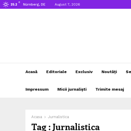
C
Nürnberg, DE
August 7, 2026
25.2
Acasă
Editoriale
Exclusiv
Noutăți
Se
Impressum
Micii jurnaliști
Trimite mesaj
Acasa
Jurnalistica
Tag : Jurnalistica