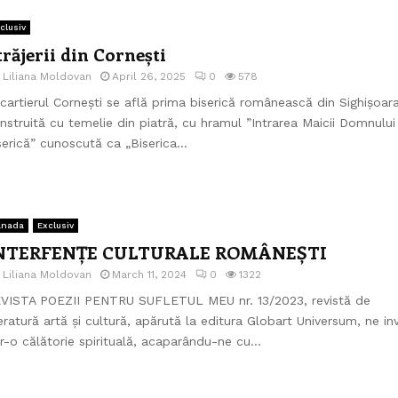
clusiv
trăjerii din Cornești
e
Liliana Moldovan
April 26, 2025
0
578
 cartierul Cornești se află prima biserică românească din Sighișoar
nstruită cu temelie din piatră, cu hramul ”Intrarea Maicii Domnului 
serică” cunoscută ca „Biserica...
anada
Exclusiv
NTERFENȚE CULTURALE ROMÂNEȘTI
e
Liliana Moldovan
March 11, 2024
0
1322
VISTA POEZII PENTRU SUFLETUL MEU nr. 13/2023, revistă de
teratură artă și cultură, apărută la editura Globart Universum, ne inv
tr-o călătorie spirituală, acaparându-ne cu...