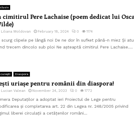
clusiv
n cimitirul Pere Lachaise (poem dedicat lui Osc
ilde)
e
Liliana Moldovan
February 18, 2024
0
1174
 scurg clipele pe lângă noi De ne dor în sufket până-n miez Și atu
nd trecem dincolo sub ploi Ne așteaptă cimitirul Pere Lachaise....
curești
Diaspora
ești uriașe pentru românii din diaspora!
e
Lucian Valean
November 24, 2023
0
1772
mera Deputaților a adoptat ieri Proiectul de Lege pentru
dificarea și completarea art. 22 din Legea nr. 248/2005 privind
gimul liberei circulații a cetățenilor români...