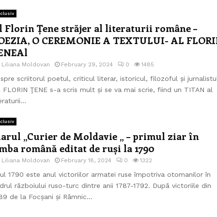
clusiv
l Florin Țene străjer al literaturii române –
OEZIA, O CEREMONIE A TEXTULUI- AL FLOR
ENEAl
e
Liliana Moldovan
February 29, 2024
0
1485
spre scriitorul poetul, criticul literar, istoricul, filozoful și jurnalistu
 FLORIN ŢENE s-a scris mult și se va mai scrie, fiind un TITAN al
eraturii...
clusiv
iarul „Curier de Moldavie „ – primul ziar în
imba română editat de ruși la 1790
e
Liliana Moldovan
February 18, 2024
0
1322
ul 1790 este anul victoriilor armatei ruse împotriva otomanilor în
drul războiului ruso-turc dintre anii 1787-1792. După victoriile din
89 de la Focșani și Râmnic...