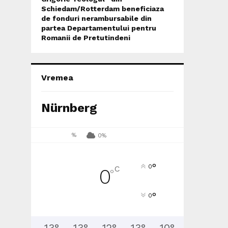
Schiedam/Rotterdam beneficiaza
de fonduri nerambursabile din
partea Departamentului pentru
Romanii de Pretutindeni
Vremea
Nürnberg
%
0%
°
0
C
0
°
°
0
13
°
13
°
12
°
13
°
10
°