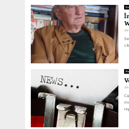
Ex
Î
W
d
Se
câ
Bu
V
d
Ca
mo
re