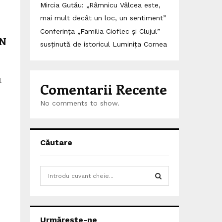
Mircia Gutău: „Râmnicu Vâlcea este,
mai mult decât un loc, un sentiment”
Conferința „Familia Cioflec și Clujul”
IN
susținută de istoricul Luminița Cornea
l
Comentarii Recente
No comments to show.
Căutare
S
e
a
S
r
c
E
Urmărește-ne