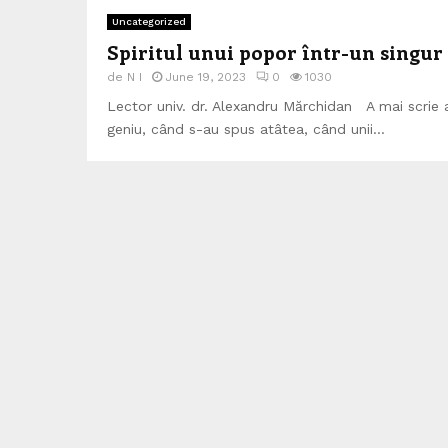
Uncategorized
Spiritul unui popor într-un singu
de
N I
June 19, 2023
0
1030
Lector univ. dr. Alexandru Mărchidan A mai scri
geniu, când s-au spus atâtea, când unii...