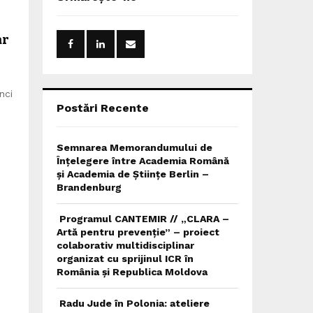
h
f
A
o
ar
r
R
:
C
nci
H
Postări Recente
Semnarea Memorandumului de
Înțelegere între Academia Română
și Academia de Științe Berlin –
Brandenburg
Programul CANTEMIR // „CLARA –
Artă pentru prevenție” – proiect
colaborativ multidisciplinar
organizat cu sprijinul ICR în
România și Republica Moldova
Radu Jude în Polonia: ateliere