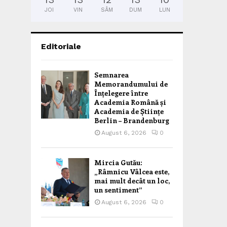
JOI
VIN
SÂM
DUM
LUN
Editoriale
Semnarea
Memorandumului de
Înțelegere între
Academia Română și
Academia de Științe
Berlin – Brandenburg
August 6, 2026
0
Mircia Gutău:
„Râmnicu Vâlcea este,
mai mult decât un loc,
un sentiment”
August 6, 2026
0