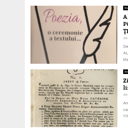
Ex
A
P
Ţ
d
De
AL
lit
Ex
Z
l
d
An
ca
17