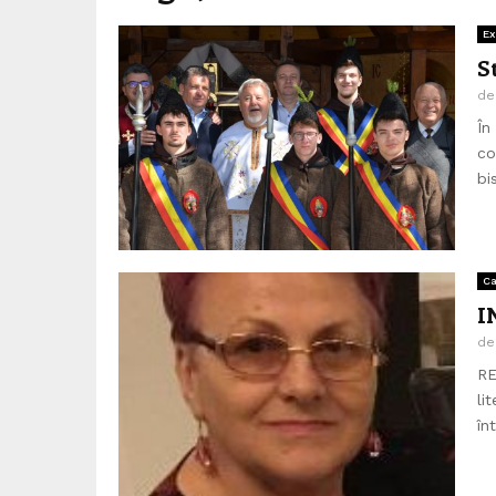
Ex
S
d
În
co
bi
C
I
d
RE
li
în