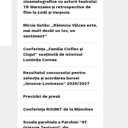
cinematografice cu actorii teatrului
TR Warszawa și retrospective de
film la Łódź și Varșovia
Mircia Gutău: „Râmnicu Vâlcea este,
mai mult decât un loc, un
sentiment”
Conferința „Familia Cioflec și
Clujul” susținută de istoricul
Luminița Cornea
Rezultatul concursului pentru
selecția și acordarea bursei
„Ierunca-Lovinescu” 2026/2027
Precizări de presă
Conferința ROUNIT de la München
Scoala parohiala a Parohiei “Sf.
Grigorie Teologul” din