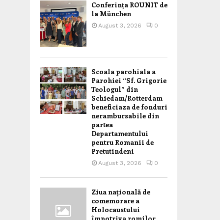
Conferința ROUNIT de
la München
August 3, 2026
0
Scoala parohiala a
Parohiei “Sf. Grigorie
Teologul” din
Schiedam/Rotterdam
beneficiaza de fonduri
nerambursabile din
partea
Departamentului
pentru Romanii de
Pretutindeni
August 3, 2026
0
Ziua națională de
comemorare a
Holocaustului
împotriva romilor