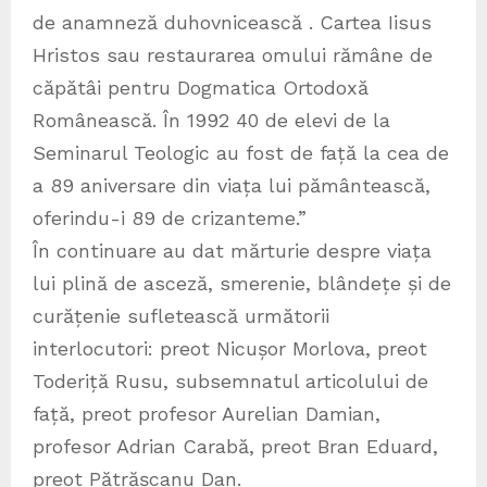
de anamneză duhovnicească . Cartea Iisus
Hristos sau restaurarea omului rămâne de
căpătâi pentru Dogmatica Ortodoxă
Românească. În 1992 40 de elevi de la
Seminarul Teologic au fost de față la cea de
a 89 aniversare din viața lui pământească,
oferindu-i 89 de crizanteme.”
În continuare au dat mărturie despre viața
lui plină de asceză, smerenie, blândețe și de
curățenie sufletească următorii
interlocutori: preot Nicușor Morlova, preot
Toderiță Rusu, subsemnatul articolului de
față, preot profesor Aurelian Damian,
profesor Adrian Carabă, preot Bran Eduard,
preot Pătrășcanu Dan.