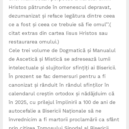
Hristos pătrunde în omenescul depravat,
dezumanizat și reface legătura dintre ceea
ce a fost și ceea ce trebuie să fie omul’’.(
citat extras din cartea Iisus Hristos sau
restaurarea omului.)
Cele trei volume de Dogmatică și Manualul
de Ascetică și Mistică se adresează lumii
intelectuale și slujitorilor sfințiți ai Bisericii.
În prezent se fac demersuri pentru a fi
canonizat și rânduit în rândul sfinților în
calendarul creștin ortodox și nădăjduim că
în 2025, cu prilejul împlinirii a 100 de ani de
autocefalie a Bisericii Naționale să ne
învrednicim a fi martorii proclamării ca sfânt
prin citirea Tomosului Sinodal al Bisericii