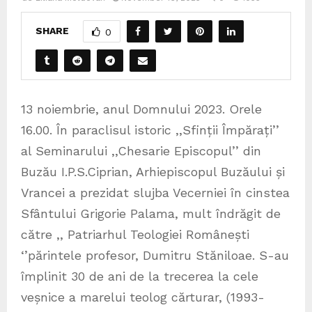
SHARE
0
13 noiembrie, anul Domnului 2023. Orele
16.00. În paraclisul istoric ,,Sfinții Împărați’’
al Seminarului ,,Chesarie Episcopul’’ din
Buzău I.P.S.Ciprian, Arhiepiscopul Buzăului și
Vrancei a prezidat slujba Vecerniei în cinstea
Sfântului Grigorie Palama, mult îndrăgit de
către ,, Patriarhul Teologiei Românești
‘’părintele profesor, Dumitru Stăniloae. S-au
împlinit 30 de ani de la trecerea la cele
veșnice a marelui teolog cărturar, (1993-