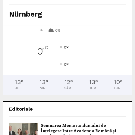
Nürnberg
%
0%
°
C
0
0
°
°
0
13
°
13
°
12
°
13
°
10
°
JOI
VIN
SÂM
DUM
LUN
Editoriale
Semnarea Memorandumului de
Înțelegere între Academia Română și