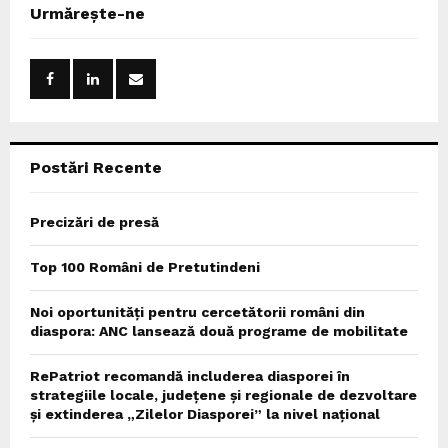
c
E
Urmărește-ne
h
f
A
o
r
R
:
C
Postări Recente
H
Precizări de presă
Top 100 Români de Pretutindeni
Noi oportunități pentru cercetătorii români din
diaspora: ANC lansează două programe de mobilitate
RePatriot recomandă includerea diasporei în
strategiile locale, județene și regionale de dezvoltare
și extinderea „Zilelor Diasporei” la nivel național