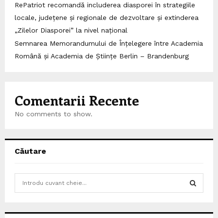
RePatriot recomandă includerea diasporei în strategiile
locale, județene și regionale de dezvoltare și extinderea
„Zilelor Diasporei” la nivel național
Semnarea Memorandumului de Înțelegere între Academia
Română și Academia de Științe Berlin – Brandenburg
Comentarii Recente
No comments to show.
Căutare
S
e
a
S
r