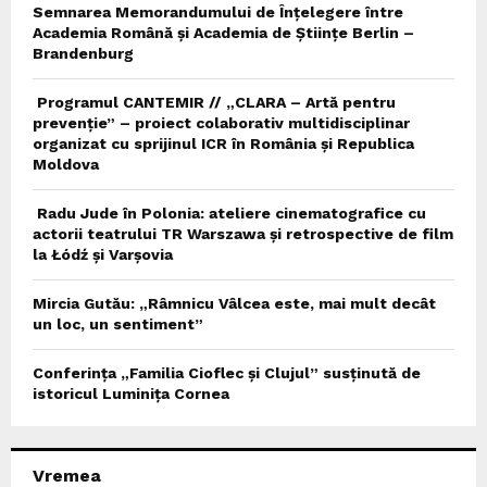
Semnarea Memorandumului de Înțelegere între
Academia Română și Academia de Științe Berlin –
Brandenburg
Programul CANTEMIR // „CLARA – Artă pentru
prevenție” – proiect colaborativ multidisciplinar
organizat cu sprijinul ICR în România și Republica
Moldova
Radu Jude în Polonia: ateliere cinematografice cu
actorii teatrului TR Warszawa și retrospective de film
la Łódź și Varșovia
Mircia Gutău: „Râmnicu Vâlcea este, mai mult decât
un loc, un sentiment”
Conferința „Familia Cioflec și Clujul” susținută de
istoricul Luminița Cornea
Vremea