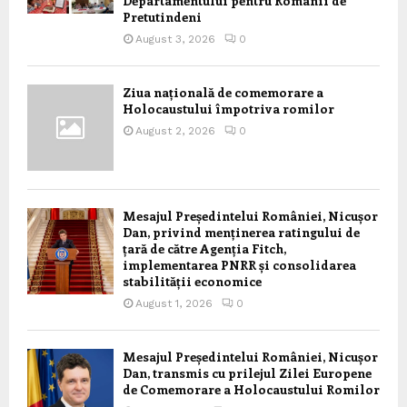
Departamentului pentru Romanii de
Pretutindeni
August 3, 2026
0
Ziua națională de comemorare a
Holocaustului împotriva romilor
August 2, 2026
0
Mesajul Președintelui României, Nicușor
Dan, privind menținerea ratingului de
țară de către Agenția Fitch,
implementarea PNRR și consolidarea
stabilității economice
August 1, 2026
0
Mesajul Președintelui României, Nicușor
Dan, transmis cu prilejul Zilei Europene
de Comemorare a Holocaustului Romilor