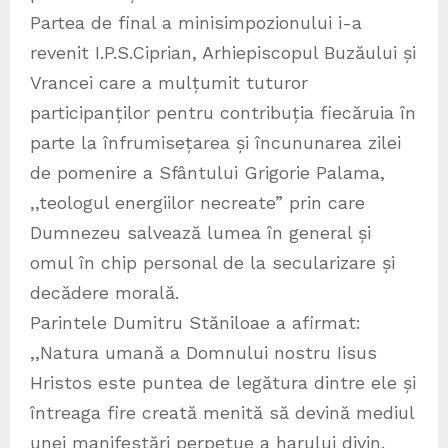
Partea de final a minisimpozionului i-a
revenit I.P.S.Ciprian, Arhiepiscopul Buzăului și
Vrancei care a mulțumit tuturor
participanților pentru contribuția fiecăruia în
parte la înfrumisețarea și încununarea zilei
de pomenire a Sfântului Grigorie Palama,
,,teologul energiilor necreate” prin care
Dumnezeu salvează lumea în general și
omul în chip personal de la secularizare și
decădere morală.
Parintele Dumitru Stăniloae a afirmat:
,,Natura umană a Domnului nostru Iisus
Hristos este puntea de legătura dintre ele și
întreaga fire creată menită să devină mediul
unei manifestări perpetue a harului divin.