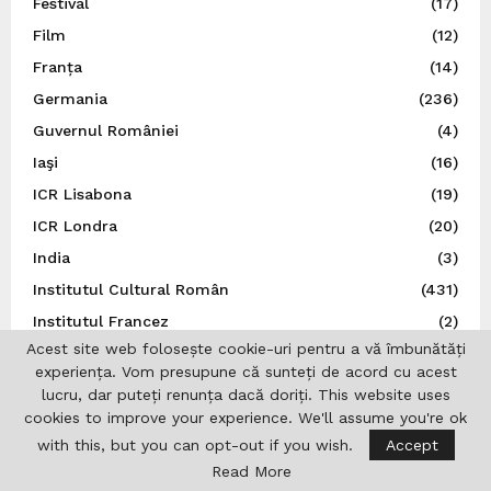
Festival
(17)
Film
(12)
Franța
(14)
Germania
(236)
Guvernul României
(4)
Iaşi
(16)
ICR Lisabona
(19)
ICR Londra
(20)
India
(3)
Institutul Cultural Român
(431)
Institutul Francez
(2)
Acest site web folosește cookie-uri pentru a vă îmbunătăți
Internațional
(11)
experiența. Vom presupune că sunteți de acord cu acest
Irlanda
(3)
lucru, dar puteți renunța dacă doriți. This website uses
Israel
(18)
cookies to improve your experience. We'll assume you're ok
with this, but you can opt-out if you wish.
Accept
Istorie
(44)
Read More
Italia
(79)