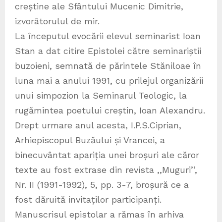
creștine ale Sfântului Mucenic Dimitrie,
izvorâtorulul de mir.
La începutul evocării elevul seminarist Ioan
Stan a dat citire Epistolei către seminariștii
buzoieni, semnată de părintele Stăniloae în
luna mai a anului 1991, cu prilejul organizării
unui simpozion la Seminarul Teologic, la
rugămintea poetului creștin, Ioan Alexandru.
Drept urmare anul acesta, I.P.S.Ciprian,
Arhiepiscopul Buzăului și Vrancei, a
binecuvântat apariția unei broșuri ale căror
texte au fost extrase din revista ,,Muguri’’,
Nr. II (1991-1992), 5, pp. 3-7, broșură ce a
fost dăruită invitaților participanți.
Manuscrisul epistolar a rămas în arhiva