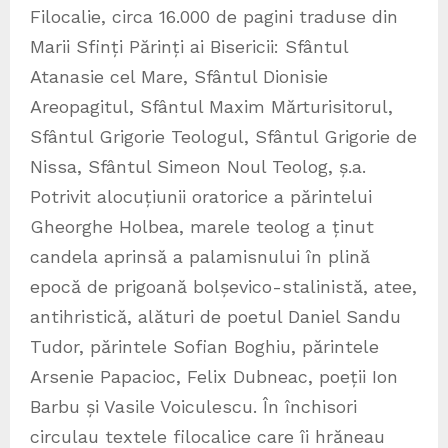
Filocalie, circa 16.000 de pagini traduse din
Marii Sfinți Părinți ai Bisericii: Sfântul
Atanasie cel Mare, Sfântul Dionisie
Areopagitul, Sfântul Maxim Mărturisitorul,
Sfântul Grigorie Teologul, Sfântul Grigorie de
Nissa, Sfântul Simeon Noul Teolog, ș.a.
Potrivit alocuțiunii oratorice a părintelui
Gheorghe Holbea, marele teolog a ținut
candela aprinsă a palamisnului în plină
epocă de prigoană bolșevico-stalinistă, atee,
antihristică, alături de poetul Daniel Sandu
Tudor, părintele Sofian Boghiu, părintele
Arsenie Papacioc, Felix Dubneac, poeții Ion
Barbu și Vasile Voiculescu. În închisori
circulau textele filocalice care îi hrăneau