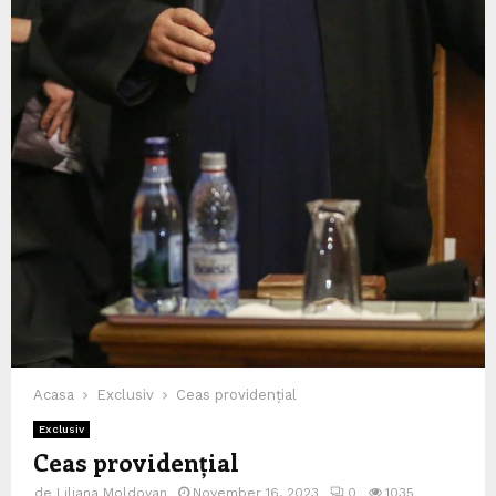
Acasa
Exclusiv
Ceas providențial
Exclusiv
Ceas providențial
de
Liliana Moldovan
November 16, 2023
0
1035