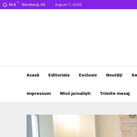
C
Nürnberg, DE
August 7, 2026
21.4
Acasă
Editoriale
Exclusiv
Noutăți
Se
Impressum
Micii jurnaliști
Trimite mesaj