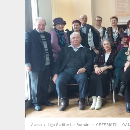
Acasa
Liga Scriitorilor Români
CEFERIȘTII – OA