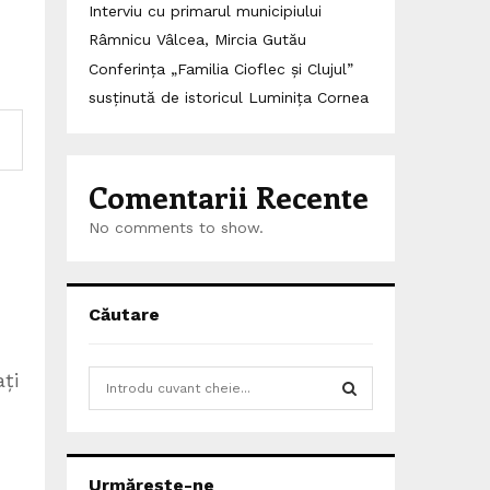
Interviu cu primarul municipiului
Râmnicu Vâlcea, Mircia Gutău
Conferința „Familia Cioflec și Clujul”
susținută de istoricul Luminița Cornea
Comentarii Recente
No comments to show.
Căutare
S
ți
e
a
S
r
c
E
Urmărește-ne