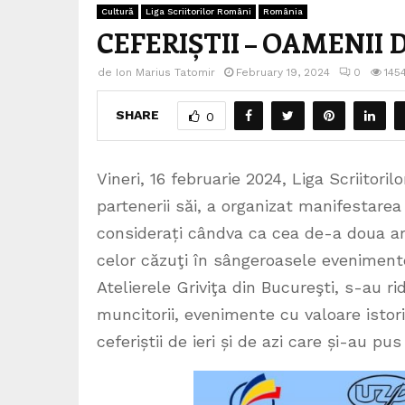
Cultură
Liga Scriitorilor Români
România
CEFERIȘTII – OAMENII
de
Ion Marius Tatomir
February 19, 2024
0
145
SHARE
0
Vineri, 16 februarie 2024, Liga Scriitori
partenerii săi, a organizat manifestarea 
considerați cândva ca cea de-a doua ar
celor căzuţi în sângeroasele evenimente 
Atelierele Griviţa din Bucureşti, s-au ri
muncitorii, evenimente cu valoare istor
ceferiștii de ieri și de azi care și-au p