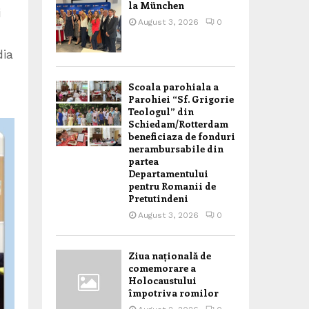
la München
i
August 3, 2026
0
dia
Scoala parohiala a
Parohiei “Sf. Grigorie
Teologul” din
Schiedam/Rotterdam
beneficiaza de fonduri
nerambursabile din
partea
Departamentului
pentru Romanii de
Pretutindeni
August 3, 2026
0
Ziua națională de
comemorare a
Holocaustului
împotriva romilor