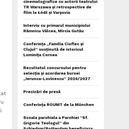
cinematografice cu actorii teatrului
TR Warszawa și retrospective de
film la Łódź și Varșovia
Interviu cu primarul municipiului
Râmnicu Vâlcea, Mircia Gutău
Conferința „Familia Cioflec și
Clujul” susținută de istoricul
Luminița Cornea
Rezultatul concursului pentru
selecția și acordarea bursei
„Ierunca-Lovinescu” 2026/2027
Precizări de presă
tat
ru
Conferința ROUNIT de la München
i
Scoala parohiala a Parohiei “Sf.
Grigorie Teologul” din
Schiedam/Rotterdam beneficiaza