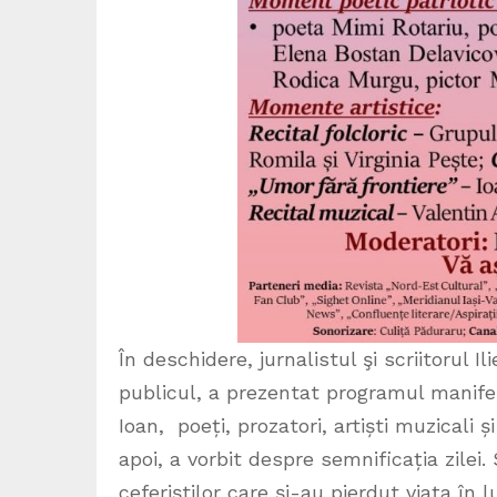
În deschidere, jurnalistul şi scriitorul I
publicul, a prezentat programul manifest
Ioan, poeți, prozatori, artiști muzicali ș
apoi, a vorbit despre semnificația zile
ceferiștilor care și-au pierdut viața în 