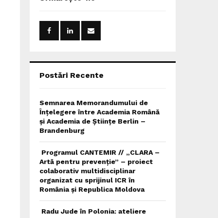
h
f
A
o
r
R
:
C
H
Postări Recente
Semnarea Memorandumului de
Înțelegere între Academia Română
și Academia de Științe Berlin –
Brandenburg
Programul CANTEMIR // „CLARA –
Artă pentru prevenție” – proiect
colaborativ multidisciplinar
organizat cu sprijinul ICR în
România și Republica Moldova
Radu Jude în Polonia: ateliere