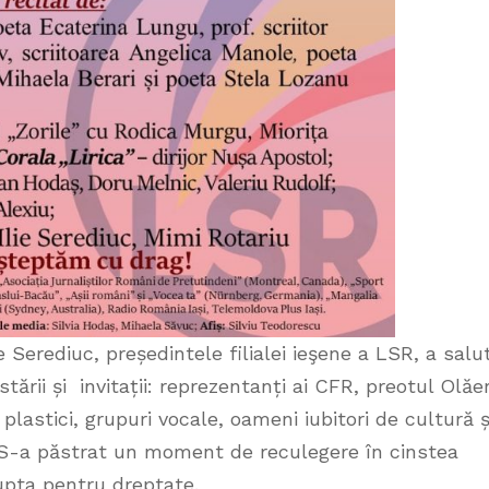
lie Serediuc, președintele filialei ieşene a LSR, a salu
ării și invitații: reprezentanți ai CFR, preotul Olăe
i plastici, grupuri vocale, oameni iubitori de cultură ș
i. S-a păstrat un moment de reculegere în cinstea
lupta pentru dreptate.