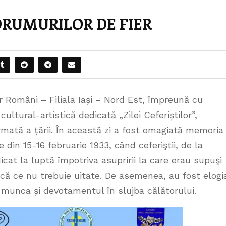
 DRUMURILOR DE FIER
4
lor Români – Filiala Iași – Nord Est, împreună cu
cultural-artistică dedicată „Zilei Ceferiștilor”,
mată a țării. În această zi a fost omagiată memoria
din 15-16 februarie 1933, când ceferiştii, de la
dicat la luptă împotriva asupririi la care erau supuşi
ică ce nu trebuie uitate. De asemenea, au fost elogia
us munca și devotamentul în slujba călătorului.