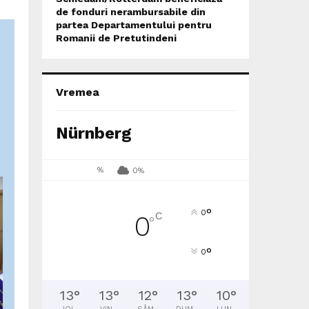
de fonduri nerambursabile din
partea Departamentului pentru
Romanii de Pretutindeni
Vremea
Nürnberg
%
0%
°
0
C
0
°
°
0
13
°
13
°
12
°
13
°
10
°