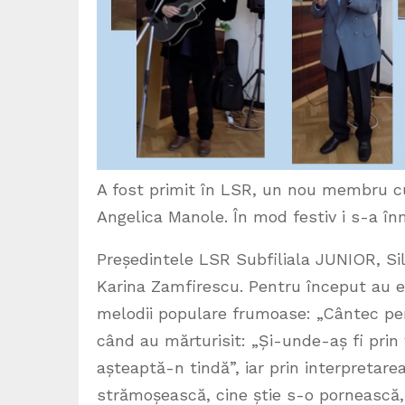
A fost primit în LSR, un nou membru cu 
Angelica Manole. În mod festiv i s-a î
Președintele LSR Subfiliala JUNIOR, Silvi
Karina Zamfirescu. Pentru început au ev
melodii populare frumoase: „Cântec pen
când au mărturisit: „Și-unde-aș fi prin 
așteaptă-n tindă”, iar prin interpretare
strămoșească, cine știe s-o pornească, „