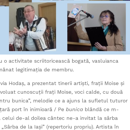
o activitate scriitoricească bogată, vasluianca
nmânat legitimația de membru.
a Hodaș, a prezentat tinerii artiști, frații Moise și
oluat cunoscuții frați Moise, voci calde, cu două
tru bunica”, melodie ce a ajuns la sufletul tuturor
țară port în inimioară / Pe
bunica
blândă ce m-
a celui de-al doilea cântec ne-a invitat la sârba
Sârba de la Iași” (repertoriu propriu). Artista în