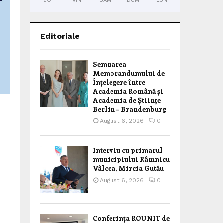
JOI
VIN
SÂM
DUM
LUN
Editoriale
Semnarea
Memorandumului de
Înțelegere între
Academia Română și
Academia de Științe
Berlin – Brandenburg
August 6, 2026
0
Interviu cu primarul
municipiului Râmnicu
Vâlcea, Mircia Gutău
August 6, 2026
0
Conferința ROUNIT de