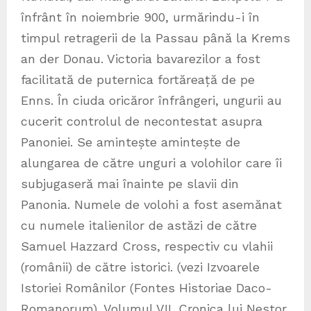
înfrânt în noiembrie 900, urmărindu-i în
timpul retragerii de la Passau până la Krems
an der Donau. Victoria bavarezilor a fost
facilitată de puternica fortăreață de pe
Enns. În ciuda oricăror înfrângeri, ungurii au
cucerit controlul de necontestat asupra
Panoniei. Se amintește amintește de
alungarea de către unguri a volohilor care îi
subjugaseră mai înainte pe slavii din
Panonia. Numele de volohi a fost asemănat
cu numele italienilor de astăzi de către
Samuel Hazzard Cross, respectiv cu vlahii
(românii) de către istorici. (vezi Izvoarele
Istoriei Românilor (Fontes Historiae Daco-
Romanorum). Volumul VII. Cronica lui Nestor.