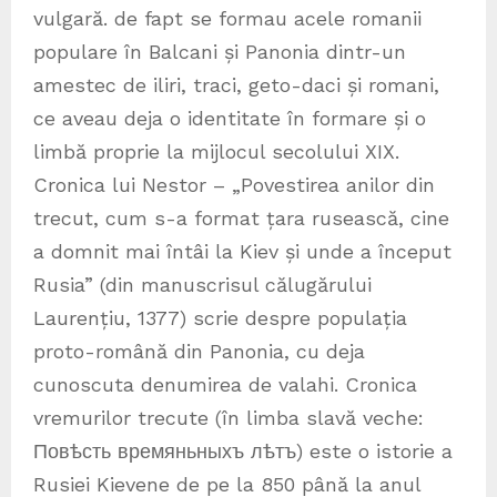
vulgară. de fapt se formau acele romanii
populare în Balcani și Panonia dintr-un
amestec de iliri, traci, geto-daci și romani,
ce aveau deja o identitate în formare și o
limbă proprie la mijlocul secolului XIX.
Cronica lui Nestor – „Povestirea anilor din
trecut, cum s-a format țara rusească, cine
a domnit mai întâi la Kiev și unde a început
Rusia” (din manuscrisul călugărului
Laurențiu, 1377) scrie despre populația
proto-română din Panonia, cu deja
cunoscuta denumirea de valahi. Cronica
vremurilor trecute (în limba slavă veche:
Повѣсть времяньныхъ лѣтъ) este o istorie a
Rusiei Kievene de pe la 850 până la anul