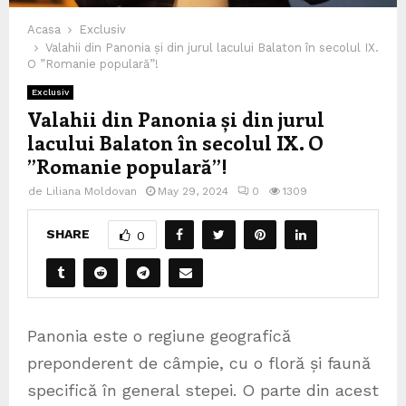
Acasa
Exclusiv
Valahii din Panonia și din jurul lacului Balaton în secolul IX.
O ”Romanie populară”!
Exclusiv
Valahii din Panonia și din jurul
lacului Balaton în secolul IX. O
”Romanie populară”!
de
Liliana Moldovan
May 29, 2024
0
1309
SHARE
0
Panonia este o regiune geografică
preponderent de câmpie, cu o floră și faună
specifică în general stepei. O parte din acest