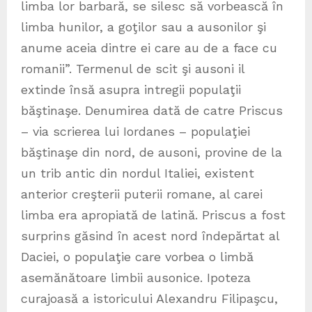
limba lor barbară, se silesc să vorbească în
limba hunilor, a goţilor sau a ausonilor şi
anume aceia dintre ei care au de a face cu
romanii”. Termenul de scit şi ausoni il
extinde însă asupra intregii populaţii
băştinaşe. Denumirea dată de catre Priscus
– via scrierea lui Iordanes – populaţiei
băştinaşe din nord, de ausoni, provine de la
un trib antic din nordul Italiei, existent
anterior creşterii puterii romane, al carei
limba era apropiată de latină. Priscus a fost
surprins găsind în acest nord îndepărtat al
Daciei, o populaţie care vorbea o limbă
asemănătoare limbii ausonice. Ipoteza
curajoasă a istoricului Alexandru Filipaşcu,