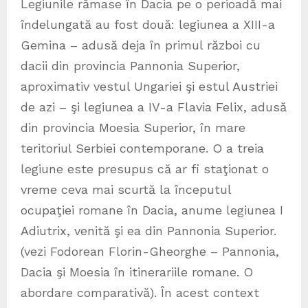
Legiunile rămase în Dacia pe o perioadă mai
îndelungată au fost două: legiunea a XIII-a
Gemina – adusă deja în primul război cu
dacii din provincia Pannonia Superior,
aproximativ vestul Ungariei şi estul Austriei
de azi – şi legiunea a IV-a Flavia Felix, adusă
din provincia Moesia Superior, în mare
teritoriul Serbiei contemporane. O a treia
legiune este presupus că ar fi staţionat o
vreme ceva mai scurtă la începutul
ocupaţiei romane în Dacia, anume legiunea I
Adiutrix, venită şi ea din Pannonia Superior.
(vezi Fodorean Florin-Gheorghe – Pannonia,
Dacia şi Moesia în itinerariile romane. O
abordare comparativă). În acest context