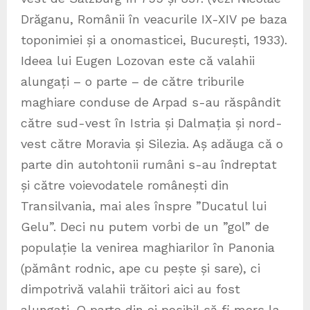
Drăganu, Românii în veacurile IX-XIV pe baza
toponimiei și a onomasticei, București, 1933).
Ideea lui Eugen Lozovan este că valahii
alungați – o parte – de către triburile
maghiare conduse de Arpad s-au răspândit
către sud-vest în Istria și Dalmația și nord-
vest către Moravia și Silezia. Aș adăuga că o
parte din autohtonii rumâni s-au îndreptat
și către voievodatele românești din
Transilvania, mai ales înspre ”Ducatul lui
Gelu”. Deci nu putem vorbi de un ”gol” de
populație la venirea maghiarilor în Panonia
(pământ rodnic, ape cu pește și sare), ci
dimpotrivă valahii trăitori aici au fost
alungați. O parte din ei posibil să fi mers la