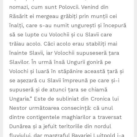
nomazi, cum sunt Polovcii. Venind din
Răsărit ei mergeau grăbiți prin munții cei
înalți, care s-au numit ungurești și începură
să se lupte cu Volochii și cu Slavii care
trăiau acolo. Căci acolo erau stabiliți mai
înainte Slavii, iar Volochii supuseseră țara
Slavilor. În urmă însă Ungurii goniră pe
Volochi și luară în stăpânire această țară și
se așezară cu Slavii împreună pe care și-i
supuseră și de atunci țara se chiamă
Ungaria.” Este de subliniat din Cronica lui
Nestor următoarea consecință: că unul
dintre contigentele maghiarilor a traversat
Dunărea și a jefuit teritoriile din nordul
fluviului, dar margraful Bavariei Luitpold i-a