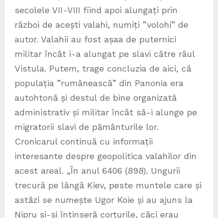
secolele VII-VIII fiind apoi alungați prin
război de acești valahi, numiți ”volohi” de
autor. Valahii au fost așaa de puternici
militar încât i-a alungat pe slavi către râul
Vistula. Putem, trage concluzia de aici, că
populația ”rumânească” din Panonia era
autohtonă și destul de bine organizată
administrativ și militar încât să-i alunge pe
migratorii slavi de pământurile lor.
Cronicarul continuă cu informații
interesante despre geopolitica valahilor din
acest areal. „În anul 6406 (898). Ungurii
trecură pe lângă Kiev, peste muntele care și
astăzi se numește Ugor Koie și au ajuns la
Nipru și-și întinseră corturile, căci erau