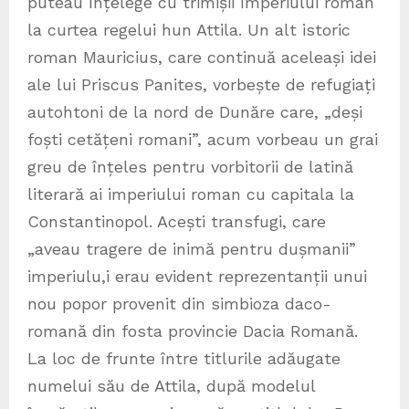
puteau înțelege cu trimișii Imperiului roman
la curtea regelui hun Attila. Un alt istoric
roman Mauricius, care continuă aceleași idei
ale lui Priscus Panites, vorbește de refugiați
autohtoni de la nord de Dunăre care, „deși
foști cetățeni romani”, acum vorbeau un grai
greu de înțeles pentru vorbitorii de latină
literară ai imperiului roman cu capitala la
Constantinopol. Acești transfugi, care
„aveau tragere de inimă pentru dușmanii”
imperiulu,i erau evident reprezentanții unui
nou popor provenit din simbioza daco-
romană din fosta provincie Dacia Romană.
La loc de frunte între titlurile adăugate
numelui său de Attila, după modelul