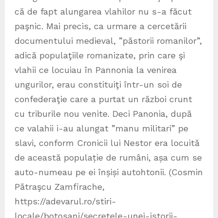
că de fapt alungarea vlahilor nu s-a făcut
paşnic. Mai precis, ca urmare a cercetării
documentului medieval, ”păstorii romanilor”,
adică populaţiile romanizate, prin care şi
vlahii ce locuiau în Pannonia la venirea
ungurilor, erau constituiţi într-un soi de
confederaţie care a purtat un război crunt
cu triburile nou venite. Deci Panonia, după
ce valahii i-au alungat ”manu militari” pe
slavi, conform Cronicii lui Nestor era locuită
de această populație de rumâni, așa cum se
auto-numeau pe ei înșiși autohtonii. (Cosmin
Pătraşcu Zamfirache,
https://adevarul.ro/stiri-
locale/botosani/secretele-unei-istorii-