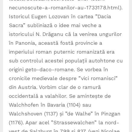
necunoscute-a-romanilor-au-1733178.html).
Istoricul Eugen Lozovan în cartea ”Dacia
Sacra” subliniază o idee mai veche a
istoricului N. Drăganu că la venirea ungurilor
în Panonia, această fostă provincie a
imperiului roman puternic romanizată era
sub controlul acestei populații autohtone cu
origini geto-daco-romane. Se vorbea în
cronicile medievale despre ”vici romanisci”
din Austria. Vorbim clar de o ramură
occidentală a valahilor. Se amintește de
Walchhofen în Bavaria (1104) sau
Walchshoven (1137) și ”de Walhe” în Pinzgan
(1176). Apar acel ”Strassewalchen” la nord-
vest de Salzburg în 799 și 837. (vezi Nicolae