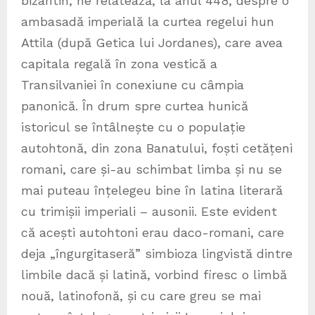
bizantin, ne relatează, la anul 448, despre o
ambasadă imperială la curtea regelui hun
Attila (după Getica lui Jordanes), care avea
capitala regală în zona vestică a
Transilvaniei în conexiune cu câmpia
panonică. În drum spre curtea hunică
istoricul se întâlnește cu o populație
autohtonă, din zona Banatului, foști cetățeni
romani, care și-au schimbat limba și nu se
mai puteau înțelegeu bine în latina literară
cu trimișii imperiali – ausonii. Este evident
că acești autohtoni erau daco-romani, care
deja „îngurgitaseră” simbioza lingvistă dintre
limbile dacă și latină, vorbind firesc o limbă
nouă, latinofonă, și cu care greu se mai