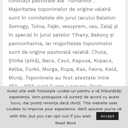
conotații pastorale ale ”rumânilor”.
Majoritatea toponimelor de origine valahă
sunt în comitatele din jurul lacului Balaton:
Somogy, Tolna, Fejér, veszprem, vas, Zala) și
în special în jurul satelor Tihany, Bakony și
pannonhalma, iar majoritatea toponimelor
sunt de origine pastorală valahă: Chula,
Știrka (știră), Bacs, Csut, Kapusa, Kopacs,
Kelba, Furkó, Murga, Rupa, Kas, Feora, Kald,
Mura). Toponimele au fost atestate între
850 – 1055. (vezi Eugen Lozovan, Dacia
Acest site web folosește cookie-uri pentru a vă îmbunătăți
Sacra, Ed. Saeculum, 2005, p. 100).
experiența. Vom presupune că sunteți de acord cu acest
Cunoscutul istoric și scriitor maghiar Pais
lucru, dar puteți renunța dacă doriți. This website uses
cookies to improve your experience. We'll assume you're ok
Dezső susținea la începutul secolului XX pe
with this, but you can opt-out if you wish.
Accept
valahi cu numele de olahi, care erau în
Read More