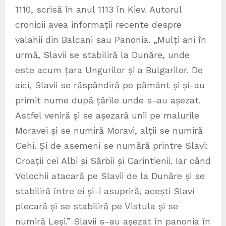
1110, scrisă în anul 1113 în Kiev. Autorul
cronicii avea informații recente despre
valahii din Balcani sau Panonia. „Mulți ani în
urmă, Slavii se stabiliră la Dunăre, unde
este acum țara Ungurilor și a Bulgarilor. De
aici, Slavii se răspândiră pe pământ și și-au
primit nume după țările unde s-au așezat.
Astfel veniră și se așezară unii pe malurile
Moravei și se numiră Moravi, alții se numiră
Cehi. Și de asemeni se numără printre Slavi:
Croații cei Albi și Sârbii și Carintienii. Iar când
Volochii atacară pe Slavii de la Dunăre și se
stabiliră între ei și-i asupriră, acești Slavi
plecară și se stabiliră pe Vistula și se
numiră Leși.” Slavii s-au așezat în panonia în