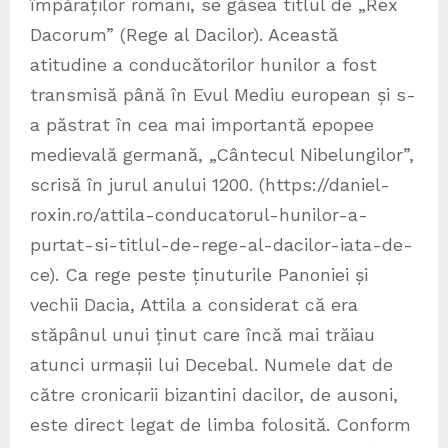
împăraților romani, se găsea titlul de „Rex
Dacorum” (Rege al Dacilor). Această
atitudine a conducătorilor hunilor a fost
transmisă până în Evul Mediu european și s-
a păstrat în cea mai importantă epopee
medievală germană, „Cântecul Nibelungilor”,
scrisă în jurul anului 1200. (https://daniel-
roxin.ro/attila-conducatorul-hunilor-a-
purtat-si-titlul-de-rege-al-dacilor-iata-de-
ce). Ca rege peste ținuturile Panoniei și
vechii Dacia, Attila a considerat că era
stăpânul unui ținut care încă mai trăiau
atunci urmașii lui Decebal. Numele dat de
către cronicarii bizantini dacilor, de ausoni,
este direct legat de limba folosită. Conform