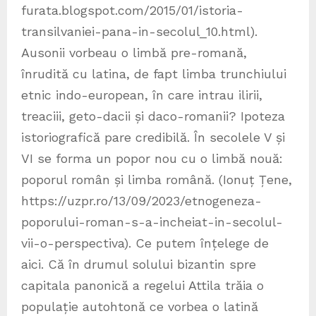
furata.blogspot.com/2015/01/istoria-
transilvaniei-pana-in-secolul_10.html).
Ausonii vorbeau o limbă pre-romană,
înrudită cu latina, de fapt limba trunchiului
etnic indo-european, în care intrau ilirii,
treaciii, geto-dacii și daco-romanii? Ipoteza
istoriografică pare credibilă. În secolele V și
VI se forma un popor nou cu o limbă nouă:
poporul român și limba română. (Ionuț Țene,
https://uzpr.ro/13/09/2023/etnogeneza-
poporului-roman-s-a-incheiat-in-secolul-
vii-o-perspectiva). Ce putem înțelege de
aici. Că în drumul solului bizantin spre
capitala panonică a regelui Attila trăia o
populație autohtonă ce vorbea o latină