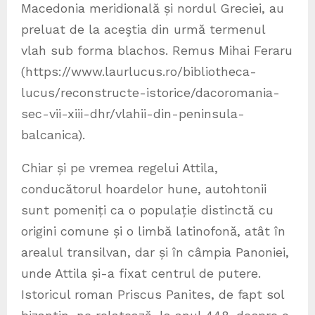
Macedonia meridională și nordul Greciei, au
preluat de la aceştia din urmă termenul
vlah sub forma blachos. Remus Mihai Feraru
(https://www.laurlucus.ro/bibliotheca-
lucus/reconstructe-istorice/dacoromania-
sec-vii-xiii-dhr/vlahii-din-peninsula-
balcanica).
Chiar și pe vremea regelui Attila,
conducătorul hoardelor hune, autohtonii
sunt pomeniți ca o populație distinctă cu
origini comune și o limbă latinofonă, atât în
arealul transilvan, dar și în câmpia Panoniei,
unde Attila și-a fixat centrul de putere.
Istoricul roman Priscus Panites, de fapt sol