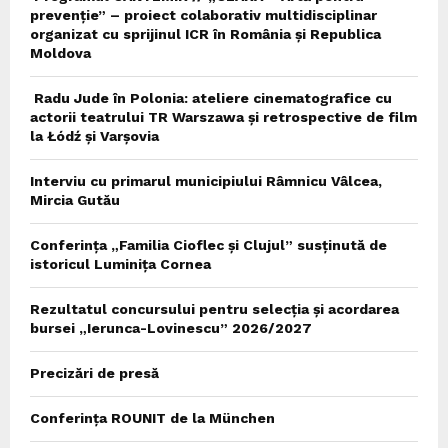
prevenție” – proiect colaborativ multidisciplinar
organizat cu sprijinul ICR în România și Republica
Moldova
Radu Jude în Polonia: ateliere cinematografice cu
actorii teatrului TR Warszawa și retrospective de film
la Łódź și Varșovia
Interviu cu primarul municipiului Râmnicu Vâlcea,
Mircia Gutău
Conferința „Familia Cioflec și Clujul” susținută de
istoricul Luminița Cornea
Rezultatul concursului pentru selecția și acordarea
bursei „Ierunca-Lovinescu” 2026/2027
Precizări de presă
Conferința ROUNIT de la München