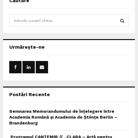
Căutare
S
e
a
S
r
c
E
Urmărește-ne
h
f
A
o
r
R
:
C
Postări Recente
H
Semnarea Memorandumului de Înțelegere între
Academia Română și Academia de Științe Berlin –
Brandenburg
Programul CANTEMIR // „CLARA – Artă pentru