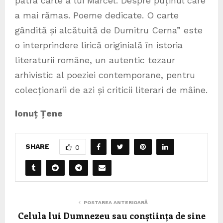
patra carte a lui Marcel. Despre puținul care
a mai rămas. Poeme dedicate. O carte
gândită și alcătuită de Dumitru Cerna” este
o interprindere lirică originială în istoria
literaturii române, un autentic tezaur
arhivistic al poeziei contemporane, pentru
colecționarii de azi și criticii literari de mâine.
Ionuț Țene
SHARE
0
POSTAREA ANTERIOARĂ
Celula lui Dumnezeu sau conștiința de sine