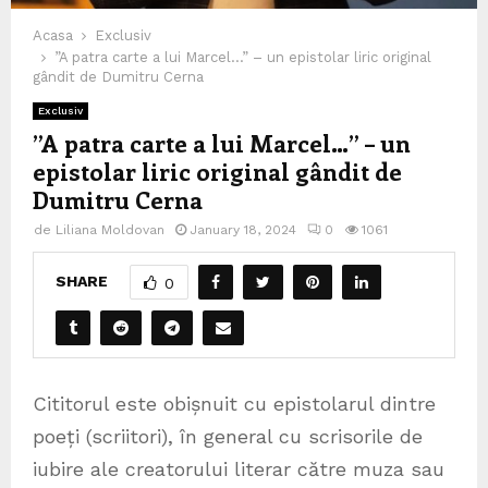
Acasa
Exclusiv
”A patra carte a lui Marcel…” – un epistolar liric original
gândit de Dumitru Cerna
Exclusiv
”A patra carte a lui Marcel…” – un
epistolar liric original gândit de
Dumitru Cerna
de
Liliana Moldovan
January 18, 2024
0
1061
SHARE
0
Cititorul este obișnuit cu epistolarul dintre
poeți (scriitori), în general cu scrisorile de
iubire ale creatorului literar către muza sau