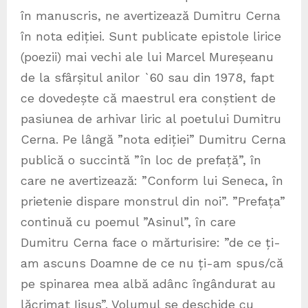
în manuscris, ne avertizează Dumitru Cerna
în nota ediției. Sunt publicate epistole lirice
(poezii) mai vechi ale lui Marcel Mureșeanu
de la sfârșitul anilor `60 sau din 1978, fapt
ce dovedește că maestrul era conștient de
pasiunea de arhivar liric al poetului Dumitru
Cerna. Pe lângă ”nota ediției” Dumitru Cerna
publică o succintă ”în loc de prefață”, în
care ne avertizează: ”Conform lui Seneca, în
prietenie dispare monstrul din noi”. ”Prefața”
continuă cu poemul ”Asinul”, în care
Dumitru Cerna face o mărturisire: ”de ce ți-
am ascuns Doamne de ce nu ți-am spus/că
pe spinarea mea albă adânc îngândurat au
lăcrimat Iisus”. Volumul se deschide cu