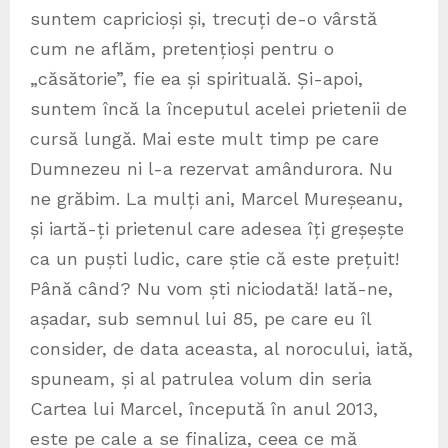
suntem capricioși și, trecuți de-o vârstă
cum ne aflăm, pretențioși pentru o
„căsătorie”, fie ea și spirituală. Și-apoi,
suntem încă la începutul acelei prietenii de
cursă lungă. Mai este mult timp pe care
Dumnezeu ni l-a rezervat amândurora. Nu
ne grăbim. La mulți ani, Marcel Mureșeanu,
și iartă-ți prietenul care adesea îți greșește
ca un puști ludic, care știe că este prețuit!
Până când? Nu vom ști niciodată! Iată-ne,
așadar, sub semnul lui 85, pe care eu îl
consider, de data aceasta, al norocului, iată,
spuneam, și al patrulea volum din seria
Cartea lui Marcel, începută în anul 2013,
este pe cale a se finaliza, ceea ce mă