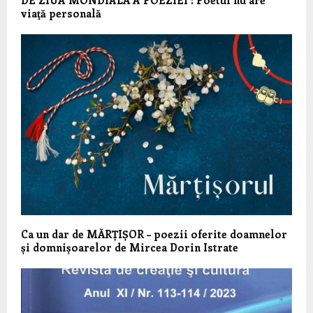
DE ZIUA MONDIALĂ A POEZIEI : Poetul nu are
viaţă personală
Ca un dar de MĂRȚIȘOR – poezii oferite doamnelor
și domnișoarelor de Mircea Dorin Istrate