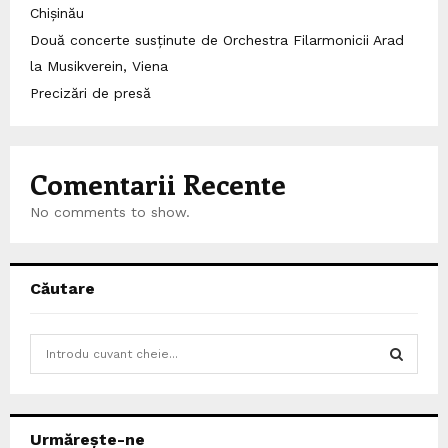
Chișinău
Două concerte susținute de Orchestra Filarmonicii Arad
la Musikverein, Viena
Precizări de presă
Comentarii Recente
No comments to show.
Căutare
S
e
a
S
r
c
E
Urmărește-ne