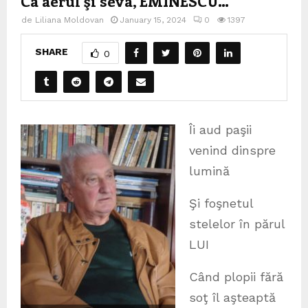
Ca aerul şi seva, EMINESCU…
de
Liliana Moldovan
January 15, 2024
0
1397
SHARE
0
Îi aud paşii
venind dinspre
lumină
Şi foşnetul
stelelor în părul
LUI
Când plopii fără
soţ îl aşteaptă