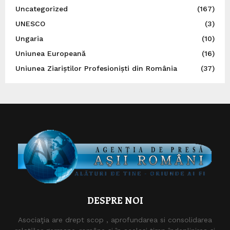
Uncategorized
(167)
UNESCO
(3)
Ungaria
(10)
Uniunea Europeană
(16)
Uniunea Ziariștilor Profesioniști din România
(37)
DESPRE NOI
Asociaţia are drept scop , aprofundarea si consolidarea