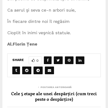
Ca aerul şi seva ce-n arbori suie,
În fiecare dintre noi îl regăsim
Cioplit în inimi veşnică statuie.
Al.Florin Țene
SHARE
0
POSTAREA ANTERIOARĂ
Cele 5 etape ale unei despărțiri (cum treci
peste o despărțire)