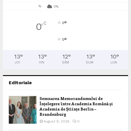
%
0%
°
C
0
0
°
°
0
13
°
13
°
12
°
13
°
10
°
JOI
VIN
SÂM
DUM
LUN
Editoriale
Semnarea Memorandumului de
Înțelegere între Academia Română și
Academia de Științe Berlin –
Brandenburg
August 6, 2026
0