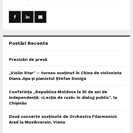
h
f
A
o
r
R
:
C
Postări Recente
H
Precizări de presă
„Violin Star” – turneu susținut în China de violonista
Diana Jipa și pianistul Ștefan Doniga
Conferința „Republica Moldova la 35 de ani de
Independență: «Lecția de rusă» în dialog public”, la
Chișinău
Două concerte susținute de Orchestra Filarmonicii
Arad la Musikverein, Viena