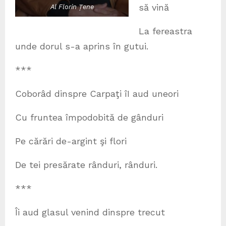
să vină
Al Florin Țene
La fereastra
unde dorul s-a aprins în gutui.
***
Coborâd dinspre Carpaţi îI aud uneori
Cu fruntea împodobită de gânduri
Pe cărări de-argint şi flori
De tei presărate rânduri, rânduri.
***
Îi aud glasul venind dinspre trecut