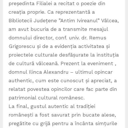
președinta Filialei a recitat o poezie din
creația proprie. Ca reprezentantă a
Bibliotecii Județene ”Antim Ivireanul” Vâlcea,
am avut bucuria de a transmite mesajul
domnului director, conf. univ. dr. Remus
Grigorescu și de a evidenția activitatea și
proiectele culturale desfășurate la instituția
de cultură vâlceană. Prezent la eveniment ,
domnul Ilinca Alexandru – ultimul opincar
authentic, cum este cunoscut și apreciat, a
relatat povestea opincilor care fac parte din
patrimonial cultural românesc.
La final, gustul autentic al tradiției
românești a fost savurat prin bucate alese,
pregătite cu grijă pentru a încânta simțurile