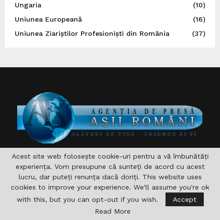
Ungaria
(10)
Uniunea Europeană
(16)
Uniunea Ziariștilor Profesioniști din România
(37)
Acest site web folosește cookie-uri pentru a vă îmbunătăți
DESPRE NOI
experiența. Vom presupune că sunteți de acord cu acest
lucru, dar puteți renunța dacă doriți. This website uses
Asociaţia are drept scop , aprofundarea si consolidarea
cookies to improve your experience. We'll assume you're ok
relaţiilor germane-române şi în acelaşi timp îndeplinirea şi
sprijinirea diferitelor acţiuni pentru domeniile formare,
with this, but you can opt-out if you wish.
Accept
cultură, sport, radio, Informaţie şi de asemenea realizarea
Read More
accesului către noile căi de comunicare. nu vizeaza in