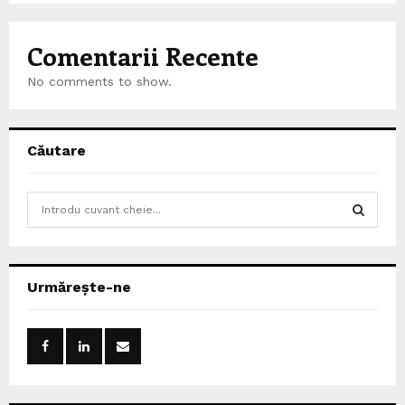
Comentarii Recente
No comments to show.
Căutare
S
e
a
S
r
c
E
Urmărește-ne
h
f
A
o
r
R
:
C