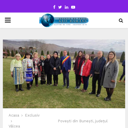
Facebook
Twitter
Linkedin
Youtube
PRIMARY
MENU
Acasa
Exclusiv
Povești din Bunești, județul
Vâlcea