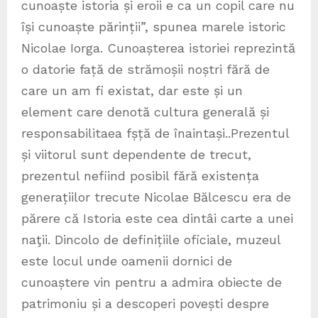
cunoaște istoria și eroii e ca un copil care nu
își cunoaște părinții”, spunea marele istoric
Nicolae Iorga. Cunoașterea istoriei reprezintă
o datorie față de strămoșii noștri fără de
care un am fi existat, dar este și un
element care denotă cultura generală și
responsabilitaea fșță de înaintași..Prezentul
și viitorul sunt dependente de trecut,
prezentul nefiind posibil fără existența
generațiilor trecute Nicolae Bălcescu era de
părere că Istoria este cea dintâi carte a unei
naţii. Dincolo de definițiile oficiale, muzeul
este locul unde oamenii dornici de
cunoaștere vin pentru a admira obiecte de
patrimoniu și a descoperi povești despre