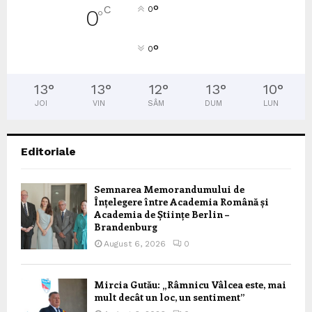
°
C
0
0
°
°
0
13
°
13
°
12
°
13
°
10
°
JOI
VIN
SÂM
DUM
LUN
Editoriale
Semnarea Memorandumului de
Înțelegere între Academia Română și
Academia de Științe Berlin –
Brandenburg
August 6, 2026
0
Mircia Gutău: „Râmnicu Vâlcea este, mai
mult decât un loc, un sentiment”