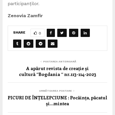
participanților.
Zenovia Zamfir
SHARE
0
POSTAREA ANTERIOARĂ
A apărut revista de creație și
cultură “Bogdania “ nr.113-114-2023
URMĂTOAREA POSTARE
PICURI DE ÎNȚELEPCIUNE : Pocăința, păcatul
și…mintea