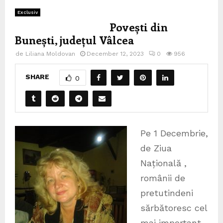
Exclusiv
Povești din
Bunești, județul Vâlcea
de
Liliana Moldovan
December 12, 2023
0
956
SHARE
0
Pe 1 Decembrie,
de Ziua
Națională ,
românii de
pretutindeni
sărbătoresc cel
mai important