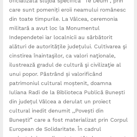
oficializată slujba specifică” Te Deum”, prin
care sunt pomeniți eroii neamului românesc
din toate timpurile. La Vâlcea, ceremonia
militară a avut loc la Monumentul
Independetei iar localnicii au sărbătorit
alături de autoritățile județului. Cultivarea şi
cinstirea înaintaşilor, ca valori naţionale,
ilustrează gradul de cultură şi civilizaţie al
unui popor. Păstrând și valorificând
patrimoniul cultural moștenit, doamna
Iuliana Radi de la Biblioteca Publică Bunești
din județul Vâlcea a derulat un proiect
cultural inedit denumit ,,Povești din
Bunești!” care a fost materializat prin Corpul
European de Solidaritate. În cadrul