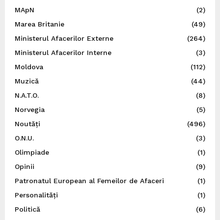
MApN
(2)
Marea Britanie
(49)
Ministerul Afacerilor Externe
(264)
Ministerul Afacerilor Interne
(3)
Moldova
(112)
Muzică
(44)
N.A.T.O.
(8)
Norvegia
(5)
Noutăți
(496)
O.N.U.
(3)
Olimpiade
(1)
Opinii
(9)
Patronatul European al Femeilor de Afaceri
(1)
Personalități
(1)
Politică
(6)