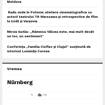
Moldova
Radu Jude în Polonia: ateliere cinematografice cu
actorii teatrului TR Warszawa și retrospective de film
la Łódź și Varșovia
Mircia Gutău: „Râmnicu Vâlcea este, mai mult decât
un loc, un sentiment”
Conferința „Familia Cioflec și Clujul” susținută de
istoricul Luminița Cornea
Vremea
Nürnberg
%
0%