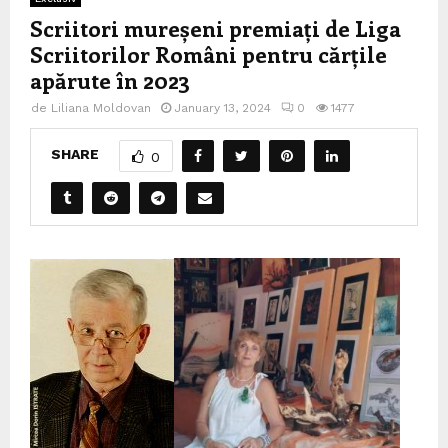
Scriitori mureșeni premiați de Liga
Scriitorilor Români pentru cărțile
apărute în 2023
de
Liliana Moldovan
January 13, 2024
0
1477
SHARE
0