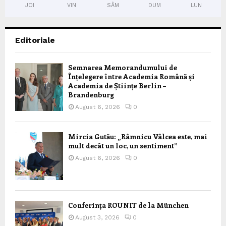
JOI
VIN
SÂM
DUM
LUN
Editoriale
Semnarea Memorandumului de
Înțelegere între Academia Română și
Academia de Științe Berlin –
Brandenburg
August 6, 2026
0
Mircia Gutău: „Râmnicu Vâlcea este, mai
mult decât un loc, un sentiment”
August 6, 2026
0
Conferința ROUNIT de la München
August 3, 2026
0