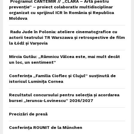
Programul CANTEMIR // „CLARA – Artă pentru
prevenție” – proiect colaborativ multidisciplinar
organizat cu sprijinul ICR în România și Republica
Moldova
Radu Jude în Polonia: ateliere cinematografice cu
actorii teatrului TR Warszawa și retrospective de film
la Łódź și Varșovia
Mircia Gutău: „Râmnicu Vâlcea este, mai mult decât
un loc, un sentiment”
Conferința „Familia Cioflec și Clujul” susținută de
istoricul Luminița Cornea
Rezultatul concursului pentru selecția și acordarea
bursei „Ierunca-Lovinescu” 2026/2027
Precizări de presă
Conferința ROUNIT de la München