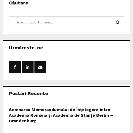
Căutare
S
e
a
S
r
c
E
Urmărește-ne
h
f
A
o
r
R
:
C
Postări Recente
H
Semnarea Memorandumului de Înțelegere între
Academia Română și Academia de Științe Berlin –
Brandenburg