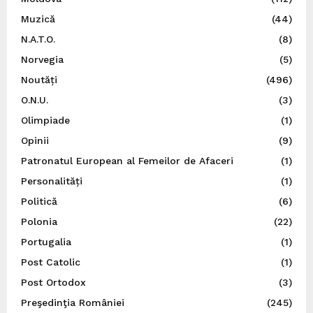
Muzică
(44)
N.A.T.O.
(8)
Norvegia
(5)
Noutăți
(496)
O.N.U.
(3)
Olimpiade
(1)
Opinii
(9)
Patronatul European al Femeilor de Afaceri
(1)
Personalități
(1)
Politică
(6)
Polonia
(22)
Portugalia
(1)
Post Catolic
(1)
Post Ortodox
(3)
Preşedinţia României
(245)