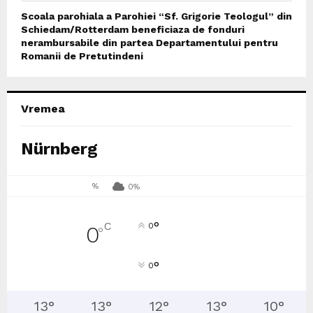
Scoala parohiala a Parohiei “Sf. Grigorie Teologul” din
Schiedam/Rotterdam beneficiaza de fonduri
nerambursabile din partea Departamentului pentru
Romanii de Pretutindeni
Vremea
Nürnberg
%
0%
°
C
0
0
°
°
0
13
°
13
°
12
°
13
°
10
°