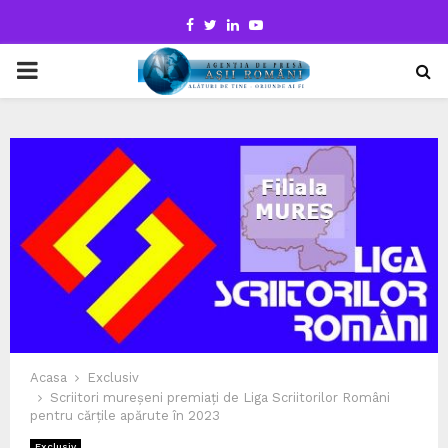
Facebook
Twitter
Linkedin
Youtube
PRIMARY
MENU
Acasa
Exclusiv
Scriitori mureșeni premiați de Liga Scriitorilor Români
pentru cărțile apărute în 2023
Exclusiv