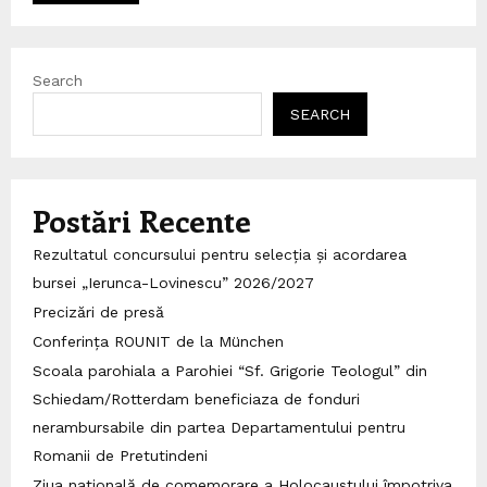
Search
SEARCH
Postări Recente
Rezultatul concursului pentru selecția și acordarea
bursei „Ierunca-Lovinescu” 2026/2027
Precizări de presă
Conferința ROUNIT de la München
Scoala parohiala a Parohiei “Sf. Grigorie Teologul” din
Schiedam/Rotterdam beneficiaza de fonduri
nerambursabile din partea Departamentului pentru
Romanii de Pretutindeni
Ziua națională de comemorare a Holocaustului împotriva