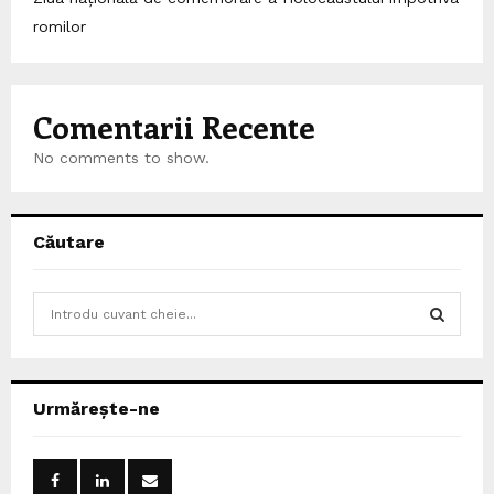
romilor
Comentarii Recente
No comments to show.
Căutare
S
e
a
S
r
c
E
Urmărește-ne
h
f
A
o
r
R