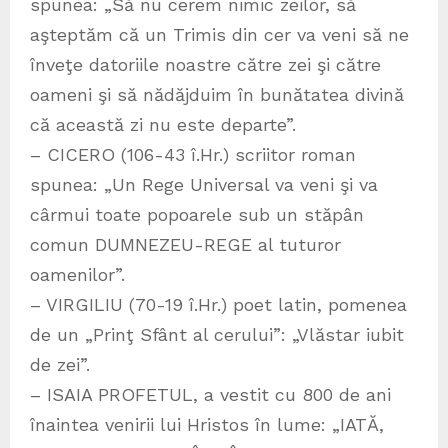
spunea: „Să nu cerem nimic zeilor, să
aşteptăm că un Trimis din cer va veni să ne
înveţe datoriile noastre către zei şi către
oameni şi să nădăjduim în bunătatea divină
că această zi nu este departe”.
– CICERO (106-43 î.Hr.) scriitor roman
spunea: „Un Rege Universal va veni şi va
cârmui toate popoarele sub un stăpân
comun DUMNEZEU-REGE al tuturor
oamenilor”.
– VIRGILIU (70-19 î.Hr.) poet latin, pomenea
de un „Prinţ Sfânt al cerului”: „Vlăstar iubit
de zei”.
– ISAIA PROFETUL, a vestit cu 800 de ani
înaintea venirii lui Hristos în lume: „IATĂ,