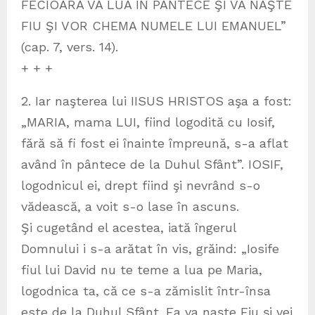
FECIOARA VA LUA ÎN PÂNTECE ŞI VA NAŞTE
FIU ŞI VOR CHEMA NUMELE LUI EMANUEL”
(cap. 7, vers. 14).
+ + +
2. Iar naşterea lui IISUS HRISTOS aşa a fost:
„MARIA, mama LUI, fiind logodită cu Iosif,
fără să fi fost ei înainte împreună, s-a aflat
având în pântece de la Duhul Sfânt”. IOSIF,
logodnicul ei, drept fiind şi nevrând s-o
vădească, a voit s-o lase în ascuns.
Şi cugetând el acestea, iată îngerul
Domnului i s-a arătat în vis, grăind: „Iosife
fiul lui David nu te teme a lua pe Maria,
logodnica ta, că ce s-a zămislit într-însa
este de la Duhul Sfânt. Ea va naşte Fiu şi vei