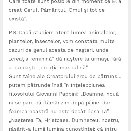
Care toate sunt posibile din moment ce El a
creat Cerul, Pământul, Omul şi tot ce
există”.
P.S. Dacă studiem atent lumea animalelor,
plantelor, insectelor, vom constata multe
cazuri de genul acesta de naşteri, unde
„creaţia feminină” dă naştere la urmaşi, fără
a cunoaşte „creaţia masculină”.
Sunt taine ale Creatorului greu de pătruns…
putem pătrunde însă în înţelepciunea
filosofului Giovanni Pappini: „Doamne, nouă
ni se pare că flămânzim după pâine, dar
foamea noastră nu este decât lipsa Ta”.
„Nașterea Ta, Hristoase, Dumnezeul nostru,
răsărit-a lumii lumina cunoștinței; că întru