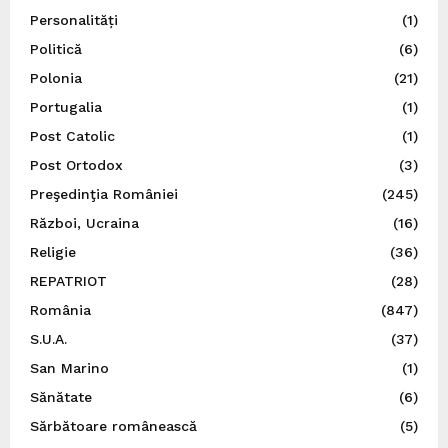
Personalități
(1)
Politică
(6)
Polonia
(21)
Portugalia
(1)
Post Catolic
(1)
Post Ortodox
(3)
Preşedinţia României
(245)
Război, Ucraina
(16)
Religie
(36)
REPATRIOT
(28)
România
(847)
S.U.A.
(37)
San Marino
(1)
Sănătate
(6)
Sărbătoare românească
(5)