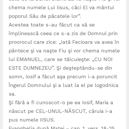
chema numele Lui Iisus, căci El va mântui
poporul Său de păcatele lor”.
Acestea toate s-au făcut ca să se
împlinească ceea ce s-a zis de Domnul prin
proorocul care zice: „Iată Fecioara va avea în
pântece şi va naşte Fiu şi vor chema numele
lui EMANUEL, care se tâlcuieşte: „CU NOI
ESTE DUMNEZEU”. Şi deşteptându-se din
somn, Iosif a făcut aşa precum i-a poruncit
Îngerul Domnului şi a luat la el pe logodnica
sa.
Şi fără a fi cunoscot-o pe ea Iosif, Maria a
născut pe CEL-UNUL-NĂSCUT, căruia i-a
pus numele IISUS.
Evanghelia după Matei – cap. 1, vers. 18-25