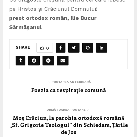
pe Hristos și Crăciunul Domnului!
preot ortodox român, Ilie Bucur
Sărmășanul
SHARE
0
POSTAREA ANTERIOARĂ
Poezia ca respirație comună
URMĂTOAREA POSTARE
Moş Crӑciun, la parohia ortodoxӑ românӑ
„Sf. Grigorie Teologul” din Schiedam, Ţările
de Jos