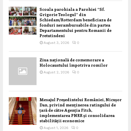
Scoala parohiala a Parohiei “Sf.
Grigorie Teologul” din
Schiedam/Rotterdam beneficiaza de
fonduri nerambursabile din partea
Departamentului pentru Romanii de
Pretutindeni
August 3, 2026
0
Ziua națională de comemorare a
Holocaustului împotriva romilor
August 2, 2026
0
Mesajul Președintelui României, Nicușor
Dan, privind menținerea ratingului de
țară de către Agenția Fitch,
implementarea PNRR și consolidarea
stabilității economice
August 1, 2026
0