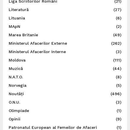
Liga Scriitorilor Români
(21)
Literatură
(27)
Lituania
(6)
MApN
(2)
Marea Britanie
(49)
Ministerul Afacerilor Externe
(262)
Ministerul Afacerilor Interne
(3)
Moldova
(111)
Muzică
(44)
N.A.T.O.
(8)
Norvegia
(5)
Noutăți
(496)
O.N.U.
(3)
Olimpiade
(1)
Opinii
(9)
Patronatul European al Femeilor de Afaceri
(1)