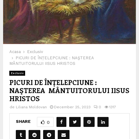
Acasa
Exclusiv
PICURI DE ÎNȚELEPCIUNE : NAŞTEREA
MÂNTUITORULUI IISUS HRISTOS
Exclusiv
PICURI DE ÎNȚELEPCIUNE :
NAŞTEREA MÂNTUITORULUI IISUS
HRISTOS
de
Liliana Moldovan
December 25, 2023
0
1317
SHARE
0