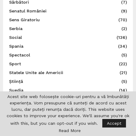
Sărbători
(7)
Senatul României
(9)
Sens Giratoriu
(70)
Serbia
(2)
Social
(136)
Spania
(34)
Spectacol
(5)
Sport
(22)
Statele Unite ale Americii
(21)
Știință
(5)
Suedia
(14)
Acest site web folosește cookie-uri pentru a vă îmbunătăți
Ţările de Jos
(7)
experiența. Vom presupune că sunteți de acord cu acest
Teatru
(22)
lucru, dar puteți renunța dacă doriți. This website uses
cookies to improve your experience. We'll assume you're ok
Traducător autorizat
(1)
with this, but you can opt-out if you wish.
Accept
Turcia
(3)
Read More
Ucraina
(9)