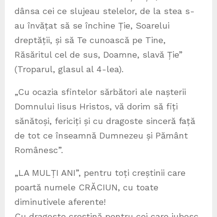
dânsa cei ce slujeau stelelor, de la stea s-
au învățat să se închine Ție, Soarelui
dreptății, și să Te cunoască pe Tine,
Răsăritul cel de sus, Doamne, slavă Ție”
(Troparul, glasul al 4-lea).
„Cu ocazia sfintelor sărbători ale nașterii
Domnului Iisus Hristos, vă dorim să fiți
sănătoși, fericiți și cu dragoste sinceră față
de tot ce înseamnă Dumnezeu și Pământ
Românesc”.
„LA MULȚI ANI”, pentru toți creștinii care
poartă numele CRĂCIUN, cu toate
diminutivele aferente!
Cu dragoste creștină pentru cei care iubesc