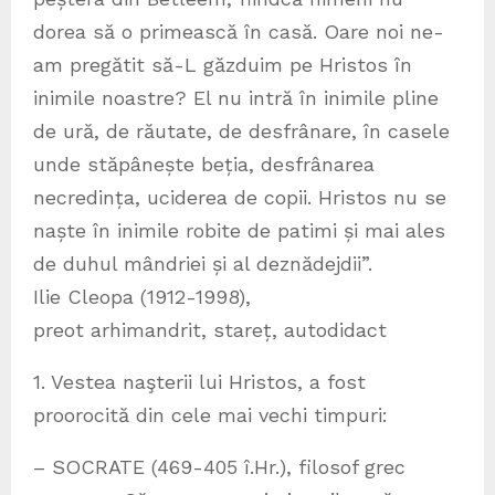
dorea să o primească în casă. Oare noi ne-
am pregătit să-L găzduim pe Hristos în
inimile noastre? El nu intră în inimile pline
de ură, de răutate, de desfrânare, în casele
unde stăpânește beția, desfrânarea
necredința, uciderea de copii. Hristos nu se
naște în inimile robite de patimi și mai ales
de duhul mândriei și al deznădejdii”.
Ilie Cleopa (1912-1998),
preot arhimandrit, stareț, autodidact
1. Vestea naşterii lui Hristos, a fost
proorocită din cele mai vechi timpuri:
– SOCRATE (469-405 î.Hr.), filosof grec