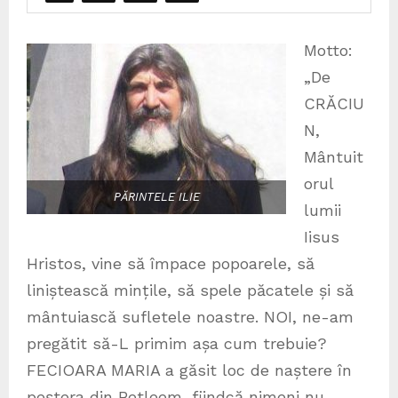
Motto:
„De
CRĂCIU
N,
Mântuit
orul
PĂRINTELE ILIE
lumii
Iisus
Hristos, vine să împace popoarele, să
liniștească mințile, să spele păcatele și să
mântuiască sufletele noastre. NOI, ne-am
pregătit să-L primim așa cum trebuie?
FECIOARA MARIA a găsit loc de naștere în
peștera din Betleem, fiindcă nimeni nu