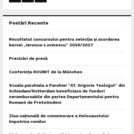
:
C
Postări Recente
H
Rezultatul concursului pentru selecția și acordarea
bursei „Ierunca-Lovinescu” 2026/2027
Precizări de presă
Conferința ROUNIT de la München
Scoala parohiala a Parohiei “Sf. Grigorie Teologul” din
Schiedam/Rotterdam beneficiaza de fonduri
nerambursabile din partea Departamentului pentru
Romanii de Pretutindeni
Ziua națională de comemorare a Holocaustului
împotriva romilor