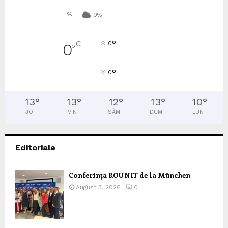
%
0%
°
C
0
0
°
°
0
13
°
13
°
12
°
13
°
10
°
JOI
VIN
SÂM
DUM
LUN
Editoriale
Conferința ROUNIT de la München
August 3, 2026
0