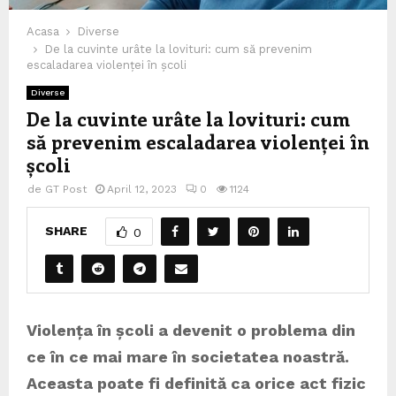
Acasa
Diverse
De la cuvinte urâte la lovituri: cum să prevenim
escaladarea violenței în școli
Diverse
De la cuvinte urâte la lovituri: cum
să prevenim escaladarea violenței în
școli
de
GT Post
April 12, 2023
0
1124
SHARE
0
Violența în școli a devenit o problema din
ce în ce mai mare în societatea noastră.
Aceasta poate fi definită ca orice act fizic