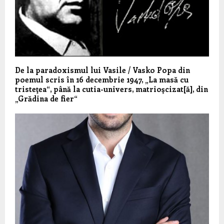
De la paradoxismul lui Vasile / Vasko Popa din
poemul scris în 16 decembrie 1947, „La masă cu
tristeţea“, până la cutia-univers, matrioşcizat[ă], din
„Grădina de fier“