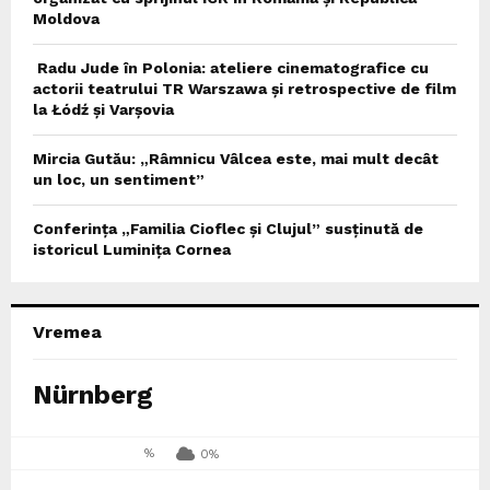
Moldova
Radu Jude în Polonia: ateliere cinematografice cu
actorii teatrului TR Warszawa și retrospective de film
la Łódź și Varșovia
Mircia Gutău: „Râmnicu Vâlcea este, mai mult decât
un loc, un sentiment”
Conferința „Familia Cioflec și Clujul” susținută de
istoricul Luminița Cornea
Vremea
Nürnberg
%
0%