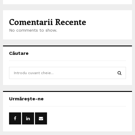
Comentarii Recente
No comments to show.
Căutare
S
e
a
S
r
c
E
Urmărește-ne
h
f
A
o
r
R
:
C