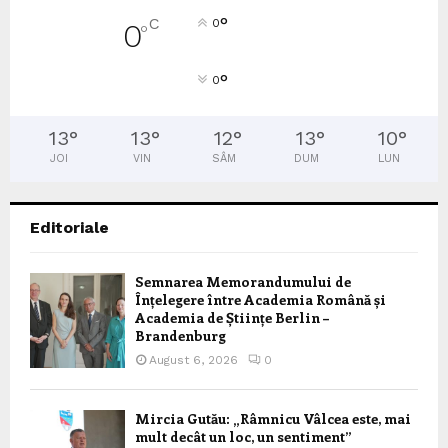
°
C
0
0
°
°
0
13
°
13
°
12
°
13
°
10
°
JOI
VIN
SÂM
DUM
LUN
Editoriale
Semnarea Memorandumului de
Înțelegere între Academia Română și
Academia de Științe Berlin –
Brandenburg
August 6, 2026
0
Mircia Gutău: „Râmnicu Vâlcea este, mai
mult decât un loc, un sentiment”