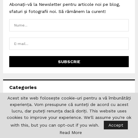
Abonați-vă la Newsletter pentru articole noi pe blog,
sfaturi și fotografii noi. Să rămânem la curent!
Categories
Acest site web folosește cookie-uri pentru a vă îmbunătăți
Academia Română
(127)
experiența. Vom presupune că sunteți de acord cu acest
lucru, dar puteți renunța dacă doriți. This website uses
Afaceri
(1)
cookies to improve your experience. We'll assume you're ok
AGERPRESS
(2)
with this, but you can opt-out if you wish.
Accept
Analize
(4)
Read More