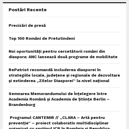
Postări Recente
H
Precizări de presă
Top 100 Români de Pretutindeni
Noi oportunități pentru cercetătorii români din
diaspora: ANC lansează două programe de mobilitate
RePatriot recomandă includerea diasporei în
strategiile locale, județene și regionale de dezvoltare
și extinderea „Zilelor Diasporei” la nivel național
Semnarea Memorandumului de Înțelegere între
Academia Română și Academia de Științe Berlin –
Brandenburg
Programul CANTEMIR // „CLARA – Artă pentru
prevenție” – proiect colaborativ multidisciplinar
organizat cu sprijinul ICR în România și Republica