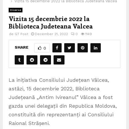
Vizita 15 decembrie 2022 la Biblioteca Judeteana Valcea
Diverse
Vizita 15 decembrie 2022 la
Biblioteca Judeteana Valcea
de
GT Post
December 21, 2022
0
1149
SHARE
0
La inițiativa Consiliului Județean Vâlcea,
astăzi, 15 decembrie 2022, Biblioteca
Județeană „Antim Ivireanul” Vâlcea a fost
gazda unei delegații din Republica Moldova,
constituită din reprezentanți ai Consiliului
Raional Strășeni.