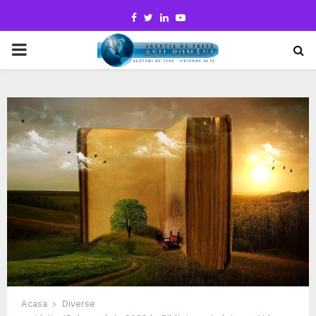
Facebook
Twitter
Linkedin
Youtube
PRIMARY
MENU
Acasa
Diverse