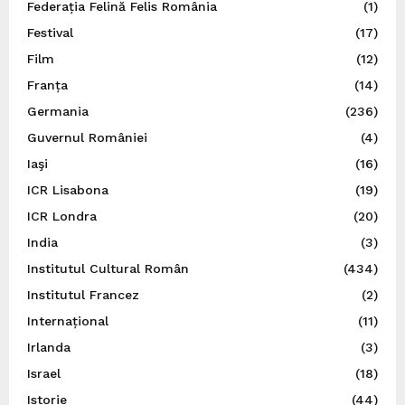
Federația Felină Felis România
(1)
Festival
(17)
Film
(12)
Franța
(14)
Germania
(236)
Guvernul României
(4)
Iaşi
(16)
ICR Lisabona
(19)
ICR Londra
(20)
India
(3)
Institutul Cultural Român
(434)
Institutul Francez
(2)
Internațional
(11)
Irlanda
(3)
Israel
(18)
Istorie
(44)