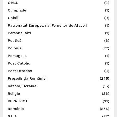
O.N.U.
(3)
Olimpiade
(1)
Opinii
(9)
Patronatul European al Femeilor de Afaceri
(1)
Personalități
(1)
Politică
(6)
Polonia
(22)
Portugalia
(1)
Post Catolic
(1)
Post Ortodox
(3)
Preşedinţia României
(245)
Război, Ucraina
(16)
Religie
(36)
REPATRIOT
(31)
România
(856)
S.U.A.
(37)