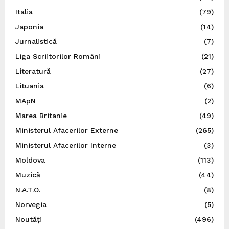
Italia
(79)
Japonia
(14)
Jurnalistică
(7)
Liga Scriitorilor Români
(21)
Literatură
(27)
Lituania
(6)
MApN
(2)
Marea Britanie
(49)
Ministerul Afacerilor Externe
(265)
Ministerul Afacerilor Interne
(3)
Moldova
(113)
Muzică
(44)
N.A.T.O.
(8)
Norvegia
(5)
Noutăți
(496)