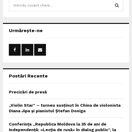
S
e
a
S
r
c
E
Urmărește-ne
h
f
A
o
r
R
:
C
Postări Recente
H
Precizări de presă
„Violin Star” – turneu susținut în China de violonista
Diana Jipa și pianistul Ștefan Doniga
Conferința „Republica Moldova la 35 de ani de
Independență: «Lecția de rusă» în dialog public”, la