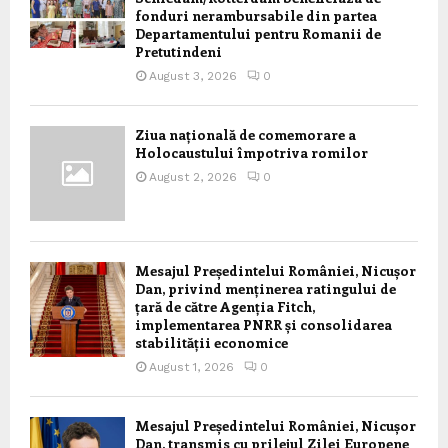
fonduri nerambursabile din partea
Departamentului pentru Romanii de
Pretutindeni
August 3, 2026
0
Ziua națională de comemorare a
Holocaustului împotriva romilor
August 2, 2026
0
Mesajul Președintelui României, Nicușor
Dan, privind menținerea ratingului de
țară de către Agenția Fitch,
implementarea PNRR și consolidarea
stabilității economice
August 1, 2026
0
Mesajul Președintelui României, Nicușor
Dan, transmis cu prilejul Zilei Europene