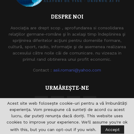
DESPRE NOI
Asociaţia are drept scop , aprofundarea si consolidarea
relaţiilor germane-române şi în acelaşi timp îndeplinirea şi
sprijinirea diferitelor acţiuni pentru domeniile formare,
cultură, sport, radio, Informaţie şi de asemenea realizarea
accesului către noile căi de comunicare. nu vizeaza in
primul rand obtinerea unui profit economic.
Contact :
asii.romani@yahoo.com
URMĂREȘTE-NE
Acest site web folosește cookie-uri pentru a vă îmbunătăți
experiența. Vom presupune că sunteți de acord cu acest
lucru, dar puteți renunța dacă doriți. This website uses
cookies to improve your experience. We'll assume you're ok
with this, but you can opt-out if you wish.
Accept
@2021 - asiiromani.eu. Toate drepturile rezervate.