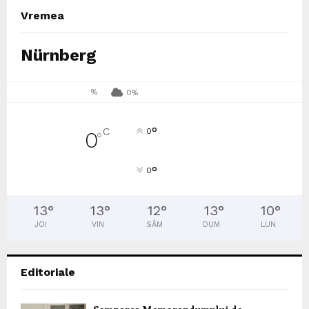
Vremea
Nürnberg
%
0%
°
C
0
0
°
°
0
13
°
13
°
12
°
13
°
10
°
JOI
VIN
SÂM
DUM
LUN
Editoriale