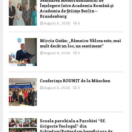
Semnarea Memorandumului de
Înțelegere între Academia Română și
Academia de Științe Berlin –
Brandenburg
August 6, 2026
0
Mircia Gutău: „Râmnicu Vâlcea este, mai
mult decât un loc, un sentiment”
August 6, 2026
0
Conferința ROUNIT de la München
August 3, 2026
0
Scoala parohiala a Parohiei “Sf.
Grigorie Teologul” din
Schiedam/Rotterdam beneficiaza de