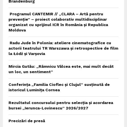
Brandenburg
Programul CANTEMIR // „CLARA – Artă pentru
prevenție” – proiect colaborativ multidisciplinar
organizat cu sprijinul ICR în România și Republica
Moldova
Radu Jude în Polonia: ateliere cinematografice cu
actorii teatrului TR Warszawa și retrospective de film
la Łódź și Varșovia
Mircia Gutău: „Râmnicu Vâlcea este, mai mult decât
un loc, un sentiment”
Conferința „Familia Cioflec și Clujul” susținută de
istoricul Luminița Cornea
Rezultatul concursului pentru selecția și acordarea
bursei „Ierunca-Lovinescu” 2026/2027
Precizări de presă