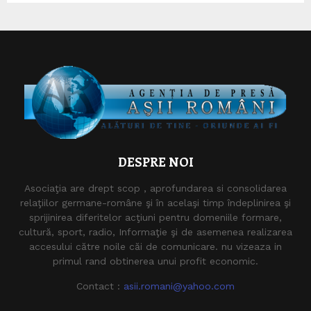
DESPRE NOI
Asociaţia are drept scop , aprofundarea si consolidarea
relaţiilor germane-române şi în acelaşi timp îndeplinirea şi
sprijinirea diferitelor acţiuni pentru domeniile formare,
cultură, sport, radio, Informaţie şi de asemenea realizarea
accesului către noile căi de comunicare. nu vizeaza in
primul rand obtinerea unui profit economic.
Contact :
asii.romani@yahoo.com