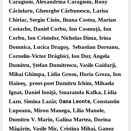
Caragioiu, Alexandrina Caragioiu, Rony
Căciularu, Gheorghe Cărbunescu, Larisa
Chiriac, Sergiu Cioiu, Ileana Costea, Marian
Costache, Daniel Corbu, Ion Cosmuță, Ion
Corbu, Ion Cristofor, Nicholas Dima, Irina
Domnica, Lucica Dragoș, Sebastian Doreanu,
Corneliu-Victor Drăghici, Ion Dur, Angela
Dumitru, Ștefan Dumitrescu, Vasile Gaidarji,
Mihai Ghimpa, Lidia Grosu, Horia Groza, Ion
Haineș, preot-poet Dumitru Ichim, Mihaela
Ignat, Daniel Ioniță, Smaranda Kafka, Lidia
Lazu
Simina Lazăr,
Oana Leonte
, Constantin
,
Lupeanu, Miron Manega, Lilia Manole,
Dumitru V. Marin, Galina Martea, Dorina
Măgărin, Vasile Mic, Cristina Mihai, Ganea