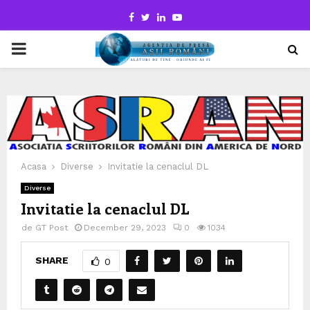
Facebook
Twitter
Linkedin
Youtube
PRIMARY
MENU
Acasa
Diverse
Invitatie la cenaclul DL
Diverse
Invitatie la cenaclul DL
de
GT Post
December 29, 2023
0
1034
SHARE
0