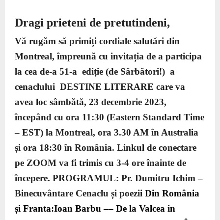
Dragi prieteni de pretutindeni,
Vă rugăm să primiți cordiale salutări din
Montreal, împreună cu invitația de a participa
la cea de-a
51-a
ediție (de Sărbători!) a
cenaclului
DESTINE LITERARE
care va
avea loc sâmbătă, 23 decembrie 2023,
începând cu ora 11:30 (
E
astern
S
tandard
T
ime
–
EST
) la Montreal, ora 3.30 AM în Australia
și ora
18:30
în România.
Linkul de conectare
pe ZOOM va fi trimis cu 3-4 ore înainte de
începere.
PROGRAMUL:
Pr. Dumitru Ichim –
Binecuvântare Cenaclu și poezii
Din România
și Franta
:
Ioan Barbu –– De la Valcea in