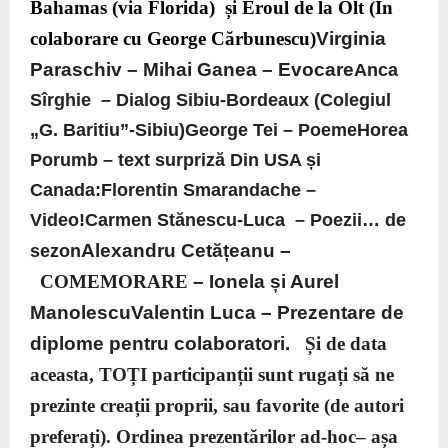
Bahamas (via Florida) și Eroul de la Olt
(În
colaborare cu George Cărbunescu)
Virginia
Paraschiv – Mihai Ganea – Evocare
Anca
Sîrghie – Dialog Sibiu-Bordeaux (Colegiul
„G. Baritiu”-Sibiu)George Tei – PoemeHorea
Porumb – text surpriză
Din USA și
Canada:
Florentin Smarandache –
Video!Carmen Stănescu-Luca – Poezii… de
Alexandru Cetățeanu –
sezon
COMEMORARE
– Ionela și Aurel
ManolescuValentin Luca – Prezentare de
diplome pentru colaboratori.
Și de data
aceasta, TOȚI participanții sunt rugați să ne
prezinte creații proprii, sau favorite (de autori
preferați). Ordinea prezentărilor ad-hoc– așa