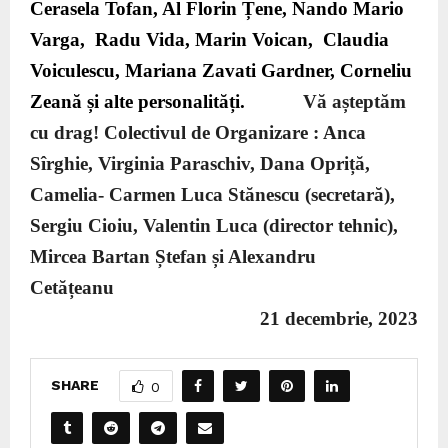
Cerasela Tofan, Al Florin Țene, Nando Mario
Varga, Radu Vida, Marin Voican, Claudia
Voiculescu, Mariana Zavati Gardner, Corneliu
Zeană și alte personalități.
Vă așteptăm
cu drag!
Colectivul de Organizare
: Anca
Sîrghie, Virginia Paraschiv, Dana Opriță,
Camelia- Carmen Luca Stănescu (secretară),
Sergiu Cioiu, Valentin Luca (director tehnic),
Mircea Bartan Ștefan și Alexandru
Cetățeanu
21 decembrie, 2023
SHARE
0