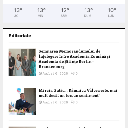
13
°
13
°
12
°
13
°
10
°
JOI
VIN
SÂM
DUM
LUN
Editoriale
Semnarea Memorandumului de
Înțelegere între Academia Română și
Academia de Științe Berlin –
Brandenburg
August 6, 2026
0
Mircia Gutău: „Râmnicu Vâlcea este, mai
mult decât un loc, un sentiment”
August 6, 2026
0