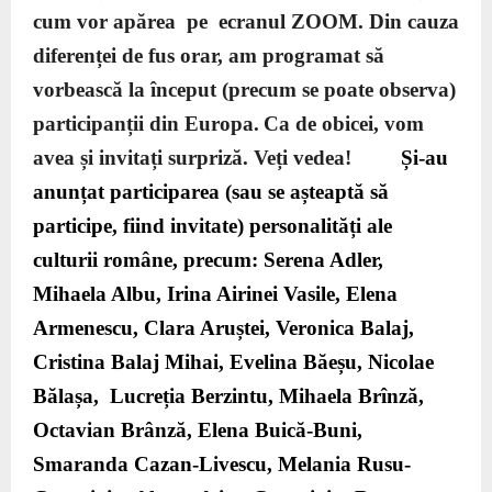
cum vor apărea pe ecranul ZOOM. Din cauza
diferenței de fus orar, am programat să
vorbească la început (precum se poate observa)
participanții din Europa.
Ca de obicei, vom
avea și invitați surpriză. Veți vedea!
Și-au
anunțat participarea (sau se așteaptă să
participe, fiind invitate) personalități ale
culturii române, precum: Serena Adler,
Mihaela Albu, Irina Airinei Vasile, Elena
Armenescu, Clara Aruștei, Veronica Balaj,
Cristina Balaj Mihai, Evelina Băeșu, Nicolae
Bălașa, Lucreția Berzintu, Mihaela Brînză,
Octavian Brânză, Elena Buică-Buni,
Smaranda Cazan-Livescu, Melania Rusu-