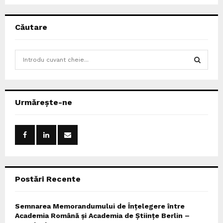
Căutare
S
e
a
S
r
c
E
Urmărește-ne
h
f
A
o
r
R
:
C
Postări Recente
H
Semnarea Memorandumului de Înțelegere între
Academia Română și Academia de Științe Berlin –