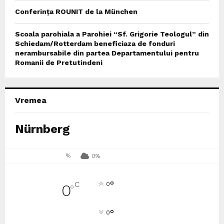
Conferința ROUNIT de la München
Scoala parohiala a Parohiei “Sf. Grigorie Teologul” din
Schiedam/Rotterdam beneficiaza de fonduri
nerambursabile din partea Departamentului pentru
Romanii de Pretutindeni
Vremea
Nürnberg
%
0%
°
C
0
0
°
°
0