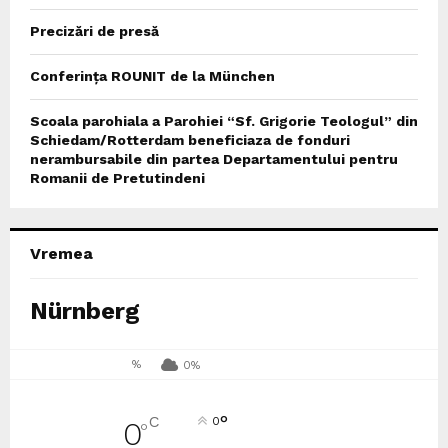
Precizări de presă
Conferința ROUNIT de la München
Scoala parohiala a Parohiei “Sf. Grigorie Teologul” din
Schiedam/Rotterdam beneficiaza de fonduri
nerambursabile din partea Departamentului pentru
Romanii de Pretutindeni
Vremea
Nürnberg
%
0%
°
C
0
0
°