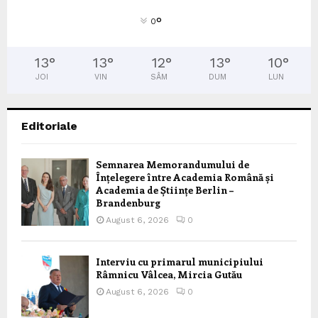
°
0
13
°
13
°
12
°
13
°
10
°
JOI
VIN
SÂM
DUM
LUN
Editoriale
Semnarea Memorandumului de
Înțelegere între Academia Română și
Academia de Științe Berlin –
Brandenburg
August 6, 2026
0
Interviu cu primarul municipiului
Râmnicu Vâlcea, Mircia Gutău
August 6, 2026
0