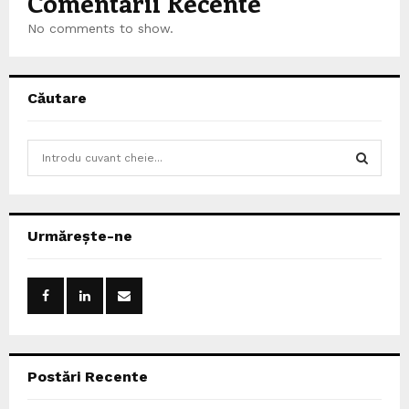
Comentarii Recente
No comments to show.
Căutare
S
e
a
S
r
c
E
Urmărește-ne
h
f
A
o
r
R
:
C
Postări Recente
H