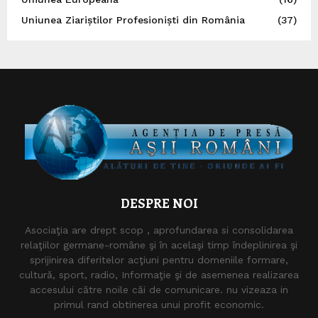
Uniunea Ziariștilor Profesioniști din România
(37)
DESPRE NOI
Asociaţia are drept scop , aprofundarea si consolidarea
relaţiilor germane-române şi în acelaşi timp îndeplinirea şi
sprijinirea diferitelor acţiuni pentru domeniile formare,
cultură, sport, radio, Informaţie şi de asemenea realizarea
accesului către noile căi de comunicare. nu vizeaza in
primul rand obtinerea unui profit economic.