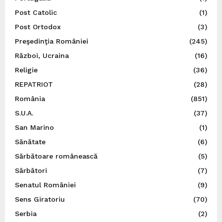
Post Catolic
(1)
Post Ortodox
(3)
Preşedinţia României
(245)
Război, Ucraina
(16)
Religie
(36)
REPATRIOT
(28)
România
(851)
S.U.A.
(37)
San Marino
(1)
Sănătate
(6)
Sărbătoare românească
(5)
Sărbători
(7)
Senatul României
(9)
Sens Giratoriu
(70)
Serbia
(2)