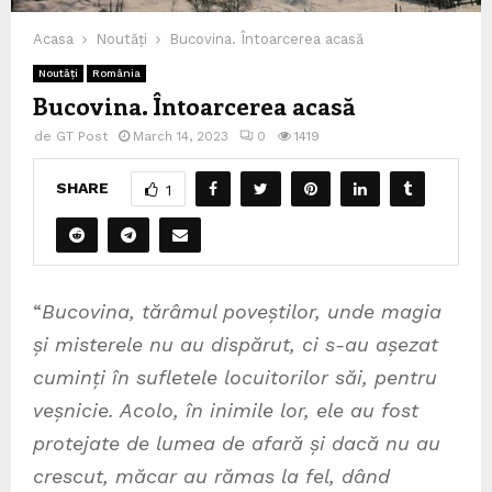
Acasa
Noutăți
Bucovina. Întoarcerea acasă
Noutăți
România
Bucovina. Întoarcerea acasă
de
GT Post
March 14, 2023
0
1419
SHARE
1
“
Bucovina, tărâmul poveștilor, unde magia
și misterele nu au dispărut, ci s-au așezat
cuminți în sufletele locuitorilor săi, pentru
veșnicie. Acolo, în inimile lor, ele au fost
protejate de lumea de afară și dacă nu au
crescut, măcar au rămas la fel, dând