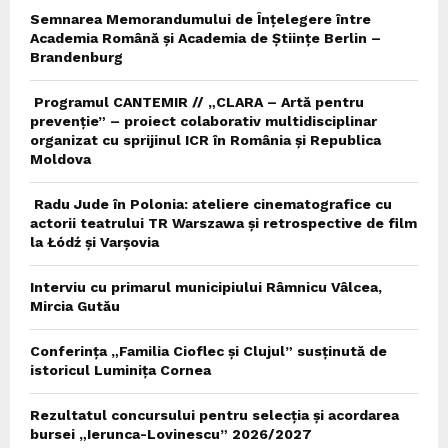
Semnarea Memorandumului de Înțelegere între
Academia Română și Academia de Științe Berlin –
Brandenburg
Programul CANTEMIR // „CLARA – Artă pentru
prevenție” – proiect colaborativ multidisciplinar
organizat cu sprijinul ICR în România și Republica
Moldova
Radu Jude în Polonia: ateliere cinematografice cu
actorii teatrului TR Warszawa și retrospective de film
la Łódź și Varșovia
Interviu cu primarul municipiului Râmnicu Vâlcea,
Mircia Gutău
Conferința „Familia Cioflec și Clujul” susținută de
istoricul Luminița Cornea
Rezultatul concursului pentru selecția și acordarea
bursei „Ierunca-Lovinescu” 2026/2027