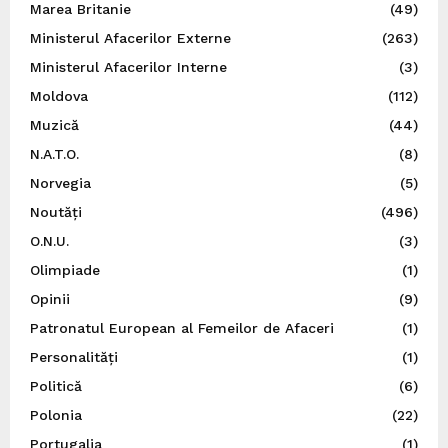
Marea Britanie
(49)
Ministerul Afacerilor Externe
(263)
Ministerul Afacerilor Interne
(3)
Moldova
(112)
Muzică
(44)
N.A.T.O.
(8)
Norvegia
(5)
Noutăți
(496)
O.N.U.
(3)
Olimpiade
(1)
Opinii
(9)
Patronatul European al Femeilor de Afaceri
(1)
Personalități
(1)
Politică
(6)
Polonia
(22)
Portugalia
(1)