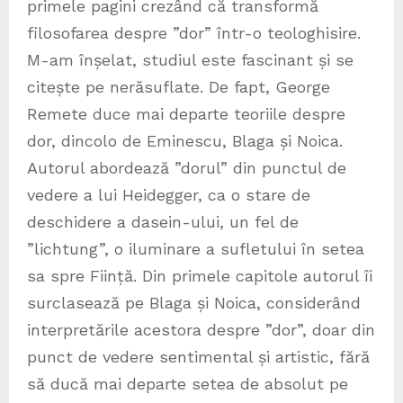
primele pagini crezând că transformă
filosofarea despre ”dor” într-o teologhisire.
M-am înșelat, studiul este fascinant și se
citește pe nerăsuflate. De fapt, George
Remete duce mai departe teoriile despre
dor, dincolo de Eminescu, Blaga și Noica.
Autorul abordează ”dorul” din punctul de
vedere a lui Heidegger, ca o stare de
deschidere a dasein-ului, un fel de
”lichtung”, o iluminare a sufletului în setea
sa spre Ființă. Din primele capitole autorul îi
surclasează pe Blaga și Noica, considerând
interpretările acestora despre ”dor”, doar din
punct de vedere sentimental și artistic, fără
să ducă mai departe setea de absolut pe