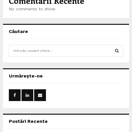
Comentarii Recente
No comments to show.
Căutare
S
e
a
S
r
c
E
Urmărește-ne
h
f
A
o
r
R
:
C
Postări Recente
H