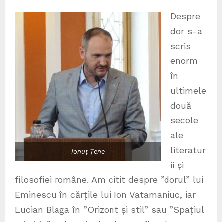
Despre
dor s-a
scris
enorm
în
ultimele
două
secole
ale
literatur
Ionuț Țene
ii și
filosofiei române. Am citit despre ”dorul” lui
Eminescu în cărțile lui Ion Vatamaniuc, iar
Lucian Blaga în ”Orizont și stil” sau ”Spațiul