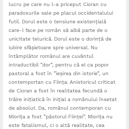
lucru pe care nu l-a priceput Cioran cu
paradoxurile sale pe placul occidentalului
futil. Dorul este o tensiune existențială
care-l face pe român să aibă parte de o
unicitate telurică. Dorul este o dorință de
iubire sfâșietoare spre universal. Nu
întâmplător românul are cuvântul
intraductibil ”dor”, pentru că el ca popor
pastoral a fost în ”ieșirea din istorie”, un
contemportan cu Ființa. Anistoricul criticat
de Cioran a fost în realitatea fecundă o
trăire inițiatică în inițial a românului însetat
de absolut. Da, românul contemporan cu
Miorița a fost ”păstorul Ființei”. Miorița nu
este fatalismul, ci o altă realitate, cea