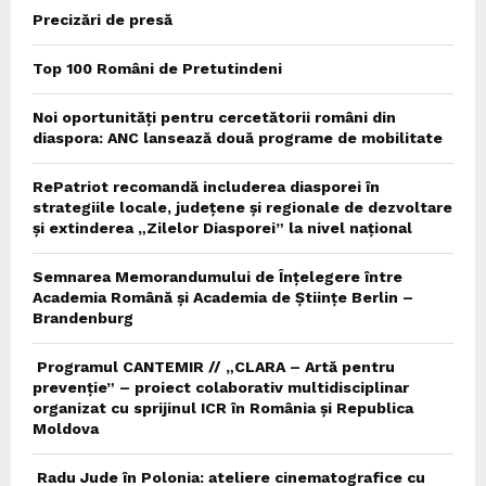
Precizări de presă
Top 100 Români de Pretutindeni
Noi oportunități pentru cercetătorii români din
diaspora: ANC lansează două programe de mobilitate
RePatriot recomandă includerea diasporei în
strategiile locale, județene și regionale de dezvoltare
și extinderea „Zilelor Diasporei” la nivel național
Semnarea Memorandumului de Înțelegere între
Academia Română și Academia de Științe Berlin –
Brandenburg
Programul CANTEMIR // „CLARA – Artă pentru
prevenție” – proiect colaborativ multidisciplinar
organizat cu sprijinul ICR în România și Republica
Moldova
Radu Jude în Polonia: ateliere cinematografice cu