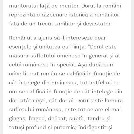
muritorului față de muritor. Dorul la români
reprezintă o răzbunare istorică a românilor
față de un trecut umilitor și devastator.
Românul a ajuns să-l intereseze doar
esențele și unitatea cu Ființa. ”Dorul este
măsura sufletului omenesc în general și al
celui românesc în special. Așa după cum
orice literat român se califică în funcție de
cât înțelege din Eminescu, tot astfel orice
om se califică în funcție de cât înțelege din
dor: atâta ești, cât dor ai! Dorul este lamura
sufletului românesc, este tot ce are el mai
gingaș, fraged, delicat, subtil, tandru și
totuși profund și puternic; îndrăgostit și