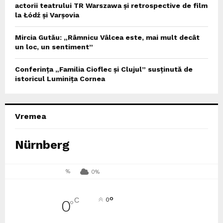
actorii teatrului TR Warszawa și retrospective de film
la Łódź și Varșovia
Mircia Gutău: „Râmnicu Vâlcea este, mai mult decât
un loc, un sentiment”
Conferința „Familia Cioflec și Clujul” susținută de
istoricul Luminița Cornea
Vremea
Nürnberg
%
0%
°
C
0
0
°