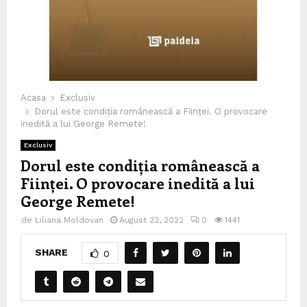
Acasa
Exclusiv
Dorul este condiția românească a Ființei. O provocare
inedită a lui George Remete!
Exclusiv
Dorul este condiția românească a
Ființei. O provocare inedită a lui
George Remete!
de
Liliana Moldovan
August 23, 2022
0
1441
SHARE
0