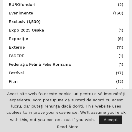
EUROfonduri
(2)
Evenimente
(160)
Exclusiv
(1,530)
Expo 2025 Osaka
(1)
Expoziție
(9)
Externe
(11)
FADERE
(1)
Federația Felină Felis România
(1)
Festival
(17)
Film
(12)
Franța
(14)
Acest site web folosește cookie-uri pentru a vă îmbunătăți
Germania
(236)
experiența. Vom presupune că sunteți de acord cu acest
lucru, dar puteți renunța dacă doriți. This website uses
Guvernul României
(4)
cookies to improve your experience. We'll assume you're ok
Iaşi
(16)
with this, but you can opt-out if you wish.
Accept
ICR Lisabona
(19)
Read More