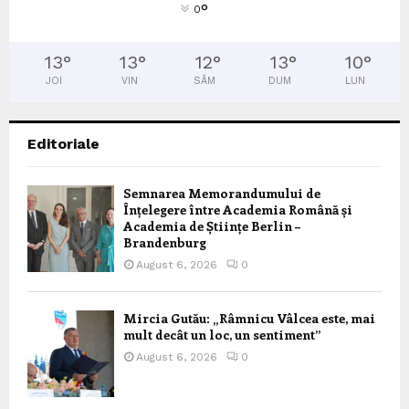
°
0
13
°
13
°
12
°
13
°
10
°
JOI
VIN
SÂM
DUM
LUN
Editoriale
Semnarea Memorandumului de
Înțelegere între Academia Română și
Academia de Științe Berlin –
Brandenburg
August 6, 2026
0
Mircia Gutău: „Râmnicu Vâlcea este, mai
mult decât un loc, un sentiment”
August 6, 2026
0