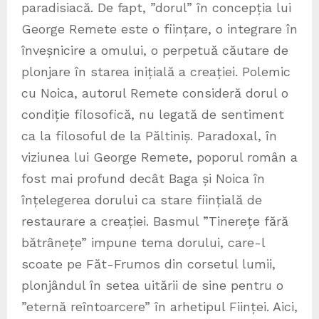
paradisiacă. De fapt, ”dorul” în concepția lui
George Remete este o ființare, o integrare în
înveșnicire a omului, o perpetuă căutare de
plonjare în starea inițială a creației. Polemic
cu Noica, autorul Remete consideră dorul o
condiție filosofică, nu legată de sentiment
ca la filosoful de la Păltiniș. Paradoxal, în
viziunea lui George Remete, poporul român a
fost mai profund decât Baga și Noica în
înțelegerea dorului ca stare ființială de
restaurare a creației. Basmul ”Tinerețe fără
bătrânețe” impune tema dorului, care-l
scoate pe Făt-Frumos din corsetul lumii,
plonjândul în setea uitării de sine pentru o
”eternă reîntoarcere” în arhetipul Ființei. Aici,