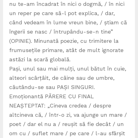
nu te-am încadrat în nici o dogmă, / în nici
un reper pe care să-l pot explica, / dar,
când vedeam în lume vreun bine, / știam că
îngerii se nasc / întrupându-se-n tine”
(OPINIE). Minunată poezie, cu trimitere la
frumusețile primare, atât de mult ignorate
astăzi la scară globală.
Pași, unul sau mai mulți, unul bătut în cuie,
alteori scârțâit, de câine sau de umbre,
căutându-se sau PAȘI SINGURI.
Emoționantă PĂRERE CU FINAL
NEAȘTEPTAT: „Cineva credea / despre
altcineva că, / într-o zi, va ajunge un mare /
poet / dar el nu a / reușit să fie decât / un
om cu / suflet mare / pe care / l-au sfârșit