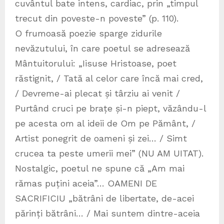
cuvântul bate intens, cardiac, prin „timpul
trecut din poveste-n poveste” (p. 110).
O frumoasă poezie sparge zidurile
nevăzutului, în care poetul se adresează
Mântuitorului: „Iisuse Hristoase, poet
răstignit, / Tată al celor care încă mai cred,
/ Devreme-ai plecat și târziu ai venit /
Purtând cruci pe brațe și-n piept, văzându-l
pe acesta om al ideii de Om pe Pământ, /
Artist ponegrit de oameni și zei… / Simt
crucea ta peste umerii mei” (NU AM UITAT).
Nostalgic, poetul ne spune că „Am mai
rămas puțini aceia”… OAMENI DE
SACRIFICIU „bătrâni de libertate, de-acei
părinți bătrâni… / Mai suntem dintre-aceia