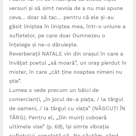
versuri și să simt nevoia de a nu mai spune
ceva… doar să tac… pentru că ele și-au
găsit liniștea în liniștea mea, într-o uniune a
sufletelor, pe care doar Dumnezeu o
înțelege și ne-o dăruiește.
Reverberații NATALE vin din orașul în care a
învățat poetul „să moară”, un oraș pierdut în
mister, în care „cât ține noaptea nimeni nu
știe”.
Lumea o vede precum un bâlci de
comercianți, „în jocul de-a piața, / la târgul
de oameni, / la târgul cu viața” (NĂSCUȚI ÎN
TÂRG). Pentru el, „Din munți coboară
ultimele vise” (p. 68), își simte vibrația
sufletului, constată că „Ne căutăm, când