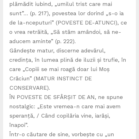
plămădit iubind, „umilul trist care mai
sunt”… (p. 217), povestea lor dorind „s-o ia
de la-nceputuri” (POVESTE DE-ATUNCI), ce
o vrea retrăită, „Să stăm amândoi, să ne-
aducem aminte” (p. 222).
Gândește matur, discerne adevărul,
credința, în lumea plină de iluzii și trufie, în
care „Copiii se mai roagă doar lui Moș
Crăciun” (MATUR INSTINCT DE
CONSERVARE).
ÎN POVESTE DE SFÂRȘIT DE AN, ne spune
nostalgic: „Este vremea-n care mai avem
speranță, / Când copilăria vine, iarăși,
înapoi”.
Într-o căutare de sine, vorbește cu „un