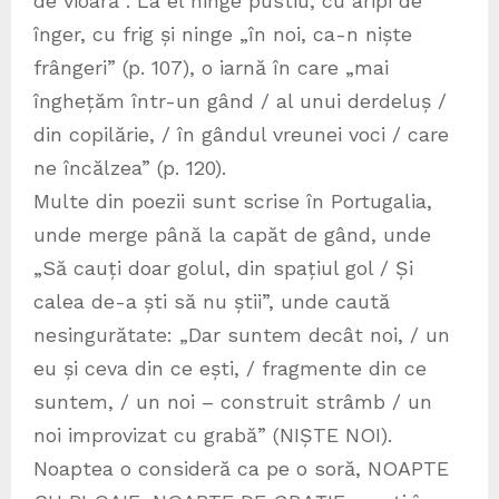
de vioară”. La el ninge pustiu, cu aripi de
înger, cu frig și ninge „în noi, ca-n niște
frângeri” (p. 107), o iarnă în care „mai
înghețăm într-un gând / al unui derdeluș /
din copilărie, / în gândul vreunei voci / care
ne încălzea” (p. 120).
Multe din poezii sunt scrise în Portugalia,
unde merge până la capăt de gând, unde
„Să cauți doar golul, din spațiul gol / Și
calea de-a ști să nu știi”, unde caută
nesingurătate: „Dar suntem decât noi, / un
eu și ceva din ce ești, / fragmente din ce
suntem, / un noi – construit strâmb / un
noi improvizat cu grabă” (NIȘTE NOI).
Noaptea o consideră ca pe o soră, NOAPTE