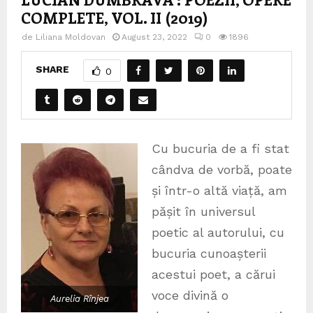
COMPLETE, VOL. II (2019)
de
Liliana Moldovan
August 23, 2022
0
1896
SHARE
0
Cu bucuria de a fi stat
cândva de vorbă, poate
și într-o altă viață, am
pășit în universul
poetic al autorului, cu
bucuria cunoașterii
acestui poet, a cărui
voce divină o
Aurelia Rînjea