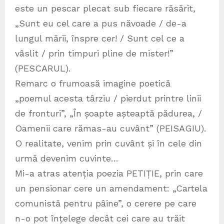
este un pescar plecat sub fiecare răsărit,
„Sunt eu cel care a pus năvoade / de-a
lungul mării, înspre cer! / Sunt cel ce a
vâslit / prin timpuri pline de mister!”
(PESCARUL).
Remarc o frumoasă imagine poetică
„poemul acesta târziu / pierdut printre linii
de fronturi”, „În șoapte așteaptă pădurea, /
Oamenii care rămas-au cuvânt” (PEISAGIU).
O realitate, venim prin cuvânt și în cele din
urmă devenim cuvinte…
Mi-a atras atenția poezia PETIȚIE, prin care
un pensionar cere un amendament: „Cartela
comunistă pentru pâine”, o cerere pe care
n-o pot înțelege decât cei care au trăit