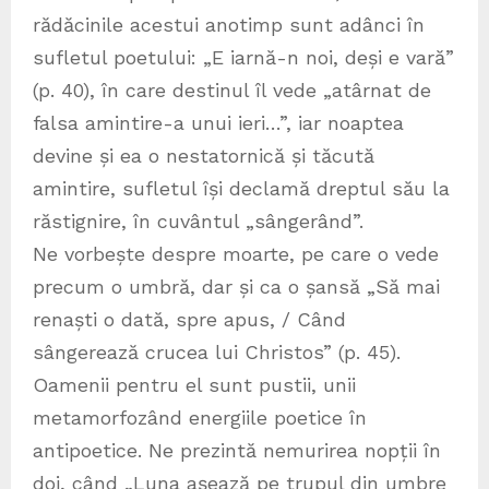
rădăcinile acestui anotimp sunt adânci în
sufletul poetului: „E iarnă-n noi, deși e vară”
(p. 40), în care destinul îl vede „atârnat de
falsa amintire-a unui ieri…”, iar noaptea
devine și ea o nestatornică și tăcută
amintire, sufletul își declamă dreptul său la
răstignire, în cuvântul „sângerând”.
Ne vorbește despre moarte, pe care o vede
precum o umbră, dar și ca o șansă „Să mai
renaști o dată, spre apus, / Când
sângerează crucea lui Christos” (p. 45).
Oamenii pentru el sunt pustii, unii
metamorfozând energiile poetice în
antipoetice. Ne prezintă nemurirea nopții în
doi, când „Luna așează pe trupul din umbre