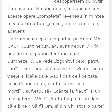
descoperisem cu puțin
timp înainte. Nu știu de ce, în subconștient,
aceste opere „complete” reveneau în mintea
mea cu titulatura „alese”, lucru care s-a și
adeverit.
Un frumos început din partea poetului: MAI
CAUT „Sunt nebun, ah, sunt nebun! / Prin
nesfârșite și pustii alei / mai caut
Dumnezei…”. Se vede „izgonitul celor patru
zări”… „scriitorul fără cuvinte…”. Se dezice de
visele și ideile care l-au lipsit de libertate,
colindă prin nopți, caută „urma celor
morți”… sufletul să-i „cânte la flaut”, și un
mesaj ferm: MAI E „Atâta timp cât credem
că e bine / Să fii Om, și din Christos o parte”