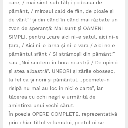
care, / mai simt sub tălpi podeaua de
pământ, / mirosul cald de fân, de ploaie și
de vânt”! și din când în când mai răzbate un
zvon de speranță: Mai sunt și OAMENI
SIMPLI, pentru „care aici ni-e satul, aici ni-e
țara, / Aici ni-e iarna și ni-e vara / Aici ne e
pământul sfânt / Și strămoșii din pământ!”
sau „Noi suntem în hora noastră / De opinci
și stea albastră”. UNEORI și zările obosesc,
la fel ca și norii și pământul, „poemele-n
risipă nu mai au loc în nici o carte”, iar
tăcerea cu ochi negri e urmărită de
amintirea unui vechi sărut.
În poezia OPERE COMPLETE, reprezentativă
prin chiar titlul volumului, poetul ni se