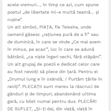
acele vremuri…, în timp ce azi, cum spune
poetul „de libertate mi-e multă teamă… și
rușine”.
Un alt simbol, PIAȚA, fie Teixeira, unde
oamenii găsesc „rațiunea pură de a fi” sau
de duminică, în care se vinde „Ce mai avem
în minus, pe acas′”, loc în care se adună
bătrânii, „ca niște îngeri vechi, fără stăpâni”.
Un alt grupaj de poezii e dedicat celor care
au fost nevoiți să plece din țară. Pentru ei
„Drumul lung e în osândă, / Purtăm țările în
raniți”. PLECAȚII sunt mereu la răscruci de
gânduri și de timpuri, abandonând ultima
gară, cu bilet numai pentru dus. PLECĂRI
DE SUFLET, „Și-ți dai, din viață, viață în