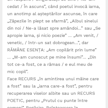
cedat / În ascuns”, când poetul invocă iarna,
un anotimp al așteptărilor ascunse, în care
„Zăpezile în piept se sfarmă”, „Albul sinelui
din noi / Ne-a lăsat spre amândoi…” sau „Se
apropie iarna, și nicio poezie” … „Am venit, /
venetic, / într-un sat dobrogean…”, dar
RĂMÂNE ESENȚA: „Am copilărit prin lume”
… „M-am cunoscut pe mine însumi”… „Din
tot ce-a fost, ce a rămas / e eul meu de
mic copil”.
Face RECURS „în amintirea unui mâine care
a fost” sau la „iarna care-a fost”, pentru
recuperarea viselor albite sau un RECURS
POETIC, pentru „Prutul cu punte între
oameni”. Regăsire, Reîntoarcere în