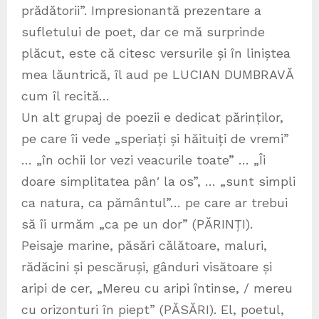
prădătorii”. Impresionantă prezentare a
sufletului de poet, dar ce mă surprinde
plăcut, este că citesc versurile și în liniștea
mea lăuntrică, îl aud pe LUCIAN DUMBRAVĂ
cum îl recită…
Un alt grupaj de poezii e dedicat părinților,
pe care îi vede „speriați și hăituiți de vremi”
… „în ochii lor vezi veacurile toate” … „Îi
doare simplitatea pân′ la os”, … „sunt simpli
ca natura, ca pământul”… pe care ar trebui
să îi urmăm „ca pe un dor” (PĂRINȚI).
Peisaje marine, păsări călătoare, maluri,
rădăcini și pescăruși, gânduri visătoare și
aripi de cer, „Mereu cu aripi întinse, / mereu
cu orizonturi în piept” (PĂSĂRI). El, poetul,