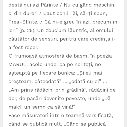
destăinui azi Părinte / Nu cu gând meschin,
ci din dureri / Caut ochii Tăi, să-ți spun,
Prea-Sfinte, / Că ni-e greu în azi, precum în
ieri” (p. 26). Un zbucium lăuntric, al omului
căutător de sensuri, pentru care credința i-
a fost reper.
O frumoasă atmosferă de basm, în poezia
MĂRUL, acolo unde, ca pe noi toți, ne
așteaptă pe fiecare bunica: „Și eu mai
creșteam, câteodată” … „odată cu el” …
„Am prins rădăcini prin grădină”, rădăcini de
dor, de păsări devenite poveste, unde „Dă
maicii un semn ca să vină!”
Face măsurători într-o toamnă versificată,
când se publică mult, „Când se publică