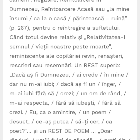
Dumnezeu, Reîntoarcere Acasă sau „la mine
însumi / ca la o casă / părintească – ruină”
(p. 267), pentru o reîntregire a sufletului.
Când totul devine relativ și „Relativitatea-i
semnul / Vieții noastre peste moarte”,
reminiscențe ale copilăriei revin, renașteri,
rescrieri sau resemnări. Un REST superb:
„Dacă aș fi Dumnezeu, / ai crede / în mine /
dar nu m-ai iubi; / dacă aș fi un / înger, /
m-ai iubi fără să / crezi; / un om de rând, /
m-ai respecta, / fără să iubești, / fără să
crezi. / Eu, ca o amintire, / un poem /
desuet, / ce-aș putea / să-ți cer, / ca
poet?”… și un REST DE POEM … „Doar