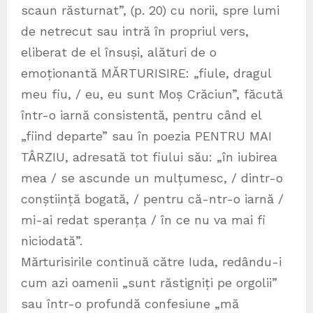
scaun răsturnat”, (p. 20) cu norii, spre lumi
de netrecut sau intră în propriul vers,
eliberat de el însuși, alături de o
emoționantă MĂRTURISIRE: „fiule, dragul
meu fiu, / eu, eu sunt Moș Crăciun”, făcută
într-o iarnă consistentă, pentru când el
„fiind departe” sau în poezia PENTRU MAI
TÂRZIU, adresată tot fiului său: „în iubirea
mea / se ascunde un mulțumesc, / dintr-o
conștiință bogată, / pentru că-ntr-o iarnă /
mi-ai redat speranța / în ce nu va mai fi
niciodată”.
Mărturisirile continuă către Iuda, redându-i
cum azi oamenii „sunt răstigniți pe orgolii”
sau într-o profundă confesiune „mă