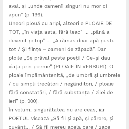
aval, și ,,unde oamenii singuri nu mor ci
apun” (p. 196).
Uneori plouă cu aripi, alteori e PLOAIE DE
TOT, „în viața asta, fără leac” … „până a
devenit potop” … „A rămas doar apă peste
tot / Și ființe – oameni de zăpadă”. Dar
ploile „Se prăval peste poeții / Ce-și dau
viața prin poeme” (PLOAIE ÎN VERSURI). O
ploaie împământenită, „de umbră și umbrele
/ cu simpli trecători / negânditori, / ploaie
fără constatări, / fără substanța / zilei de
ieri” (p. 200).
În volum, singurătatea nu are ceas, iar
POETUL visează „Să fii și apă, și părere, și
cuvânt… / Să fii mereu acela care / zace