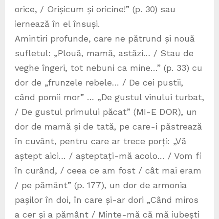
orice, / Orișicum și oricine!” (p. 30) sau
iernează în el însuși.
Amintiri profunde, care ne pătrund și nouă
sufletul: „Plouă, mamă, astăzi… / Stau de
veghe îngeri, tot nebuni ca mine…” (p. 33) cu
dor de „frunzele rebele… / De cei pustii,
când pomii mor” … „De gustul vinului turbat,
/ De gustul primului păcat” (MI-E DOR), un
dor de mamă și de tată, pe care-i păstrează
în cuvânt, pentru care ar trece porți: „Vă
aștept aici… / așteptați-mă acolo… / Vom fi
în curând, / ceea ce am fost / cât mai eram
/ pe pământ” (p. 177), un dor de armonia
pașilor în doi, în care și-ar dori „Când miros
a cer și a pământ / Minte-mă că mă iubești