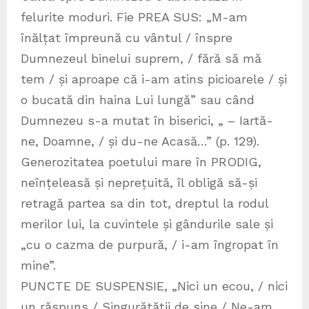
felurite moduri. Fie PREA SUS: „M-am
înălțat împreună cu vântul / înspre
Dumnezeul binelui suprem, / fără să mă
tem / și aproape că i-am atins picioarele / și
o bucată din haina Lui lungă” sau când
Dumnezeu s-a mutat în biserici, „ – Iartă-
ne, Doamne, / și du-ne Acasă…” (p. 129).
Generozitatea poetului mare în PRODIG,
neînțeleasă și neprețuită, îl obligă să-și
retragă partea sa din tot, dreptul la rodul
merilor lui, la cuvintele și gândurile sale și
„cu o cazma de purpură, / i-am îngropat în
mine”.
PUNCTE DE SUSPENSIE, „Nici un ecou, / nici
un răspuns / Singurătății de sine / Ne-am