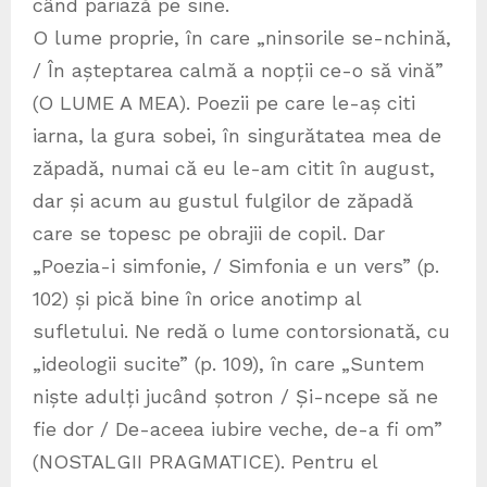
când pariază pe sine.
O lume proprie, în care „ninsorile se-nchină,
/ În așteptarea calmă a nopții ce-o să vină”
(O LUME A MEA). Poezii pe care le-aș citi
iarna, la gura sobei, în singurătatea mea de
zăpadă, numai că eu le-am citit în august,
dar și acum au gustul fulgilor de zăpadă
care se topesc pe obrajii de copil. Dar
„Poezia-i simfonie, / Simfonia e un vers” (p.
102) și pică bine în orice anotimp al
sufletului. Ne redă o lume contorsionată, cu
„ideologii sucite” (p. 109), în care „Suntem
niște adulți jucând șotron / Și-ncepe să ne
fie dor / De-aceea iubire veche, de-a fi om”
(NOSTALGII PRAGMATICE). Pentru el