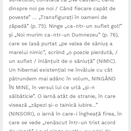
dinspre noi pe noi / Când fiecare capăt de
poveste” … „Transfigurați în oameni de
zăpadă” (p. 75). Ninge „ca-ntr-un suflet gol!”
și „Noi murim ca-ntr-un Dumnezeu” (p. 76),
care se lasă purtat „pe valea de săniuș a
marelui nimic”, scriind „o poezie pierdută, /
un suflet / înlănțuit de o săniuță” (NIMIC).
Un hibernal existențial ne învăluie cu cât
pătrundem mai adânc în volum, NINGÂND
ÎN MINE, în versul lui ce urlă „și-n
sălbăticie”. O iarnă atât de stranie, în care
visează „zăpezi și-o tainică iubire…”
(NINSORI), o iarnă în care-i îngheață firea, în
care se vede „renăscut într-un trist acord