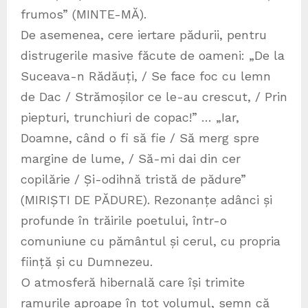
frumos” (MINTE-MĂ).
De asemenea, cere iertare pădurii, pentru
distrugerile masive făcute de oameni: „De la
Suceava-n Rădăuți, / Se face foc cu lemn
de Dac / Strămoșilor ce le-au crescut, / Prin
piepturi, trunchiuri de copac!” … „Iar,
Doamne, când o fi să fie / Să merg spre
margine de lume, / Să-mi dai din cer
copilărie / Și-odihnă tristă de pădure”
(MIRIȘTI DE PĂDURE). Rezonanțe adânci și
profunde în trăirile poetului, într-o
comuniune cu pământul și cerul, cu propria
ființă și cu Dumnezeu.
O atmosferă hibernală care își trimite
ramurile aproape în tot volumul, semn că