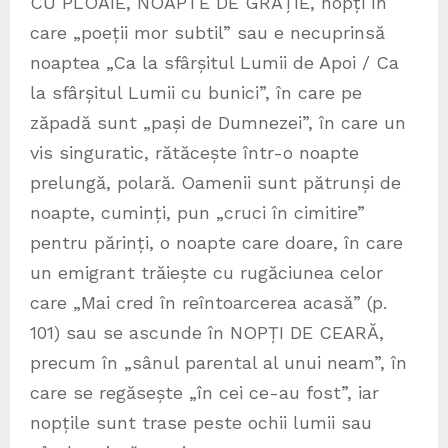
CU PLOAIE, NOAPTE DE GRAȚIE, nopți în
care „poeții mor subtil” sau e necuprinsă
noaptea „Ca la sfârșitul Lumii de Apoi / Ca
la sfârșitul Lumii cu bunici”, în care pe
zăpadă sunt „pași de Dumnezei”, în care un
vis singuratic, rătăcește într-o noapte
prelungă, polară. Oamenii sunt pătrunși de
noapte, cuminți, pun „cruci în cimitire”
pentru părinți, o noapte care doare, în care
un emigrant trăiește cu rugăciunea celor
care „Mai cred în reîntoarcerea acasă” (p.
101) sau se ascunde în NOPȚI DE CEARĂ,
precum în „sânul parental al unui neam”, în
care se regăsește „în cei ce-au fost”, iar
nopțile sunt trase peste ochii lumii sau