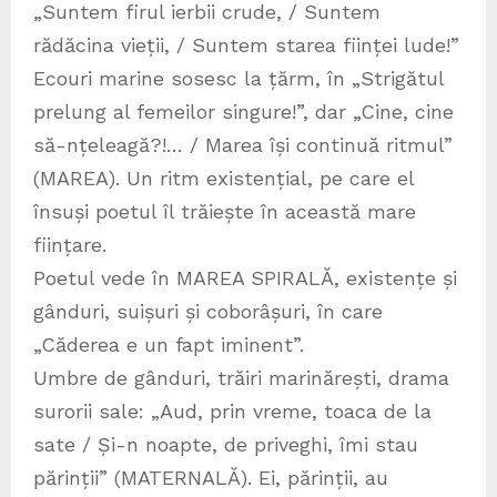
„Suntem firul ierbii crude, / Suntem
rădăcina vieții, / Suntem starea ființei lude!”
Ecouri marine sosesc la țărm, în „Strigătul
prelung al femeilor singure!”, dar „Cine, cine
să-nțeleagă?!… / Marea își continuă ritmul”
(MAREA). Un ritm existențial, pe care el
însuși poetul îl trăiește în această mare
ființare.
Poetul vede în MAREA SPIRALĂ, existențe și
gânduri, suișuri și coborâșuri, în care
„Căderea e un fapt iminent”.
Umbre de gânduri, trăiri marinărești, drama
surorii sale: „Aud, prin vreme, toaca de la
sate / Și-n noapte, de priveghi, îmi stau
părinții” (MATERNALĂ). Ei, părinții, au