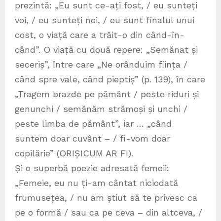
prezintă: „Eu sunt ce-ați fost, / eu sunteți
voi, / eu sunteți noi, / eu sunt finalul unui
cost, o viață care a trăit-o din când-în-
când”. O viață cu două repere: „Semănat și
seceriș”, între care „Ne orânduim ființa /
când spre vale, când pieptiș” (p. 139), în care
„Tragem brazde pe pământ / peste riduri și
genunchi / semănăm strămoși și unchi /
peste limba de pământ”, iar … „când
suntem doar cuvânt – / fi-vom doar
copilărie” (ORIȘICUM AR FI).
Și o superbă poezie adresată femeii:
„Femeie, eu nu ți-am cântat niciodată
frumusețea, / nu am știut să te privesc ca
pe o formă / sau ca pe ceva – din altceva, /