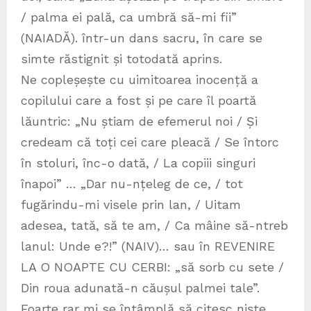
/ palma ei pală, ca umbră să-mi fii”
(NAIADĂ). într-un dans sacru, în care se
simte răstignit și totodată aprins.
Ne copleșește cu uimitoarea inocență a
copilului care a fost și pe care îl poartă
lăuntric: „Nu știam de efemerul noi / Și
credeam că toți cei care pleacă / Se întorc
în stoluri, înc-o dată, / La copiii singuri
înapoi” … „Dar nu-nțeleg de ce, / tot
fugărindu-mi visele prin lan, / Uitam
adesea, tată, să te am, / Ca mâine să-ntreb
lanul: Unde e?!” (NAIV)… sau în REVENIRE
LA O NOAPTE CU CERBI: „să sorb cu sete /
Din roua adunată-n căușul palmei tale”.
Foarte rar mi se întâmplă să citesc niște