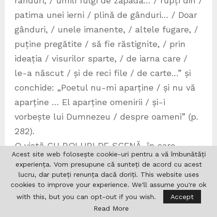
rânduri, / umili fulgi de zăpadă… / rupți din /
patima unei ierni / plină de gânduri… / Doar
gânduri, / unele imanente, / altele fugare, /
puține pregătite / să fie răstignite, / prin
ideația / visurilor sparte, / de iarna care /
le-a născut / și de reci file / de carte…” și
conchide: „Poetul nu-mi aparține / și nu vă
aparține … El aparține omenirii / și-i
vorbește lui Dumnezeu / despre oameni” (p.
282).
O viață CU ROLURI DE SCENĂ, în care
Acest site web folosește cookie-uri pentru a vă îmbunătăți
ROATA destinului e de esență pământeană,
experiența. Vom presupune că sunteți de acord cu acest
prin care devenim noi înșine, în care înalță
lucru, dar puteți renunța dacă doriți. This website uses
cookies to improve your experience. We'll assume you're ok
RUGĂ, spre Părintele Stăpân: RUGĂ ÎNSPRE
with this, but you can opt-out if you wish.
Accept
TATĂL TUTUROR, pentru „hrana împăcării
Read More