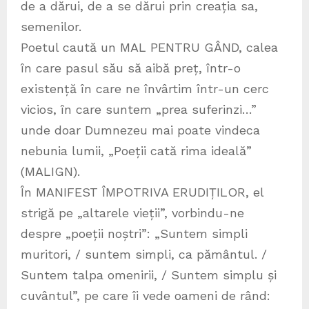
de a dărui, de a se dărui prin creația sa,
semenilor.
Poetul caută un MAL PENTRU GÂND, calea
în care pasul său să aibă preț, într-o
existență în care ne învârtim într-un cerc
vicios, în care suntem „prea suferinzi…”
unde doar Dumnezeu mai poate vindeca
nebunia lumii, „Poeții cată rima ideală”
(MALIGN).
În MANIFEST ÎMPOTRIVA ERUDIȚILOR, el
strigă pe „altarele vieții”, vorbindu-ne
despre „poeții noștri”: „Suntem simpli
muritori, / suntem simpli, ca pământul. /
Suntem talpa omenirii, / Suntem simplu și
cuvântul”, pe care îi vede oameni de rând: