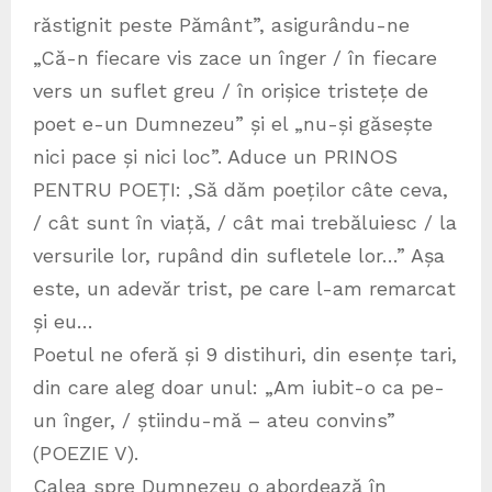
răstignit peste Pământ”, asigurându-ne
„Că-n fiecare vis zace un înger / în fiecare
vers un suflet greu / în orișice tristețe de
poet e-un Dumnezeu” și el „nu-și găsește
nici pace și nici loc”. Aduce un PRINOS
PENTRU POEȚI: ,Să dăm poeților câte ceva,
/ cât sunt în viață, / cât mai trebăluiesc / la
versurile lor, rupând din sufletele lor…” Așa
este, un adevăr trist, pe care l-am remarcat
și eu…
Poetul ne oferă și 9 distihuri, din esențe tari,
din care aleg doar unul: „Am iubit-o ca pe-
un înger, / știindu-mă – ateu convins”
(POEZIE V).
Calea spre Dumnezeu o abordează în