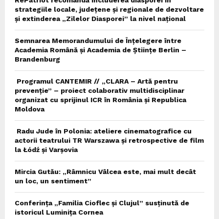
RePatriot recomandă includerea diasporei în
strategiile locale, județene și regionale de dezvoltare
și extinderea „Zilelor Diasporei” la nivel național
Semnarea Memorandumului de Înțelegere între
Academia Română și Academia de Științe Berlin –
Brandenburg
Programul CANTEMIR // „CLARA – Artă pentru
prevenție” – proiect colaborativ multidisciplinar
organizat cu sprijinul ICR în România și Republica
Moldova
Radu Jude în Polonia: ateliere cinematografice cu
actorii teatrului TR Warszawa și retrospective de film
la Łódź și Varșovia
Mircia Gutău: „Râmnicu Vâlcea este, mai mult decât
un loc, un sentiment”
Conferința „Familia Cioflec și Clujul” susținută de
istoricul Luminița Cornea