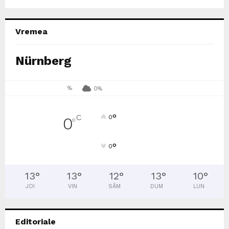
Vremea
Nürnberg
%
0%
°
C
0
0
°
°
0
13
°
13
°
12
°
13
°
10
°
JOI
VIN
SÂM
DUM
LUN
Editoriale