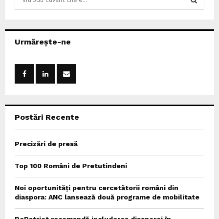
e
a
S
r
c
E
Urmărește-ne
h
f
A
o
r
R
:
C
Postări Recente
H
Precizări de presă
Top 100 Români de Pretutindeni
Noi oportunități pentru cercetătorii români din
diaspora: ANC lansează două programe de mobilitate