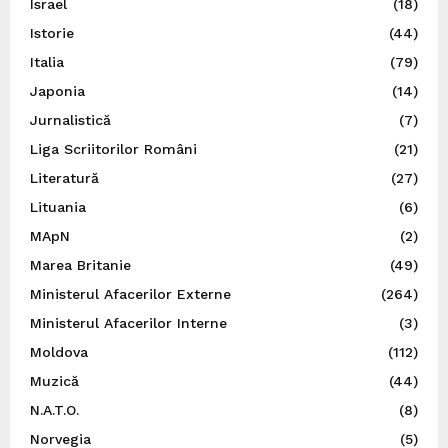
Israel
(18)
Istorie
(44)
Italia
(79)
Japonia
(14)
Jurnalistică
(7)
Liga Scriitorilor Români
(21)
Literatură
(27)
Lituania
(6)
MApN
(2)
Marea Britanie
(49)
Ministerul Afacerilor Externe
(264)
Ministerul Afacerilor Interne
(3)
Moldova
(112)
Muzică
(44)
N.A.T.O.
(8)
Norvegia
(5)