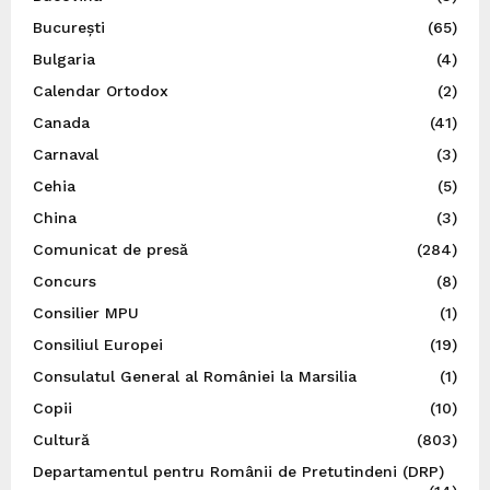
București
(65)
Bulgaria
(4)
Calendar Ortodox
(2)
Canada
(41)
Carnaval
(3)
Cehia
(5)
China
(3)
Comunicat de presă
(284)
Concurs
(8)
Consilier MPU
(1)
Consiliul Europei
(19)
Consulatul General al României la Marsilia
(1)
Copii
(10)
Cultură
(803)
Departamentul pentru Românii de Pretutindeni (DRP)