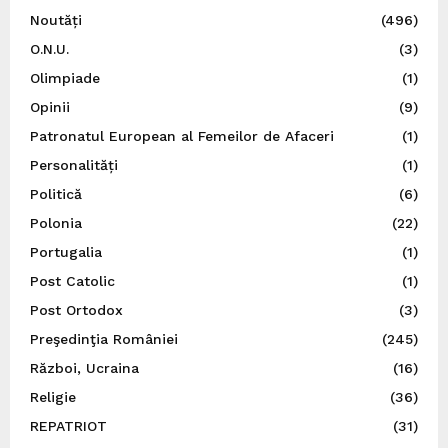
Noutăți
(496)
O.N.U.
(3)
Olimpiade
(1)
Opinii
(9)
Patronatul European al Femeilor de Afaceri
(1)
Personalități
(1)
Politică
(6)
Polonia
(22)
Portugalia
(1)
Post Catolic
(1)
Post Ortodox
(3)
Preşedinţia României
(245)
Război, Ucraina
(16)
Religie
(36)
REPATRIOT
(31)