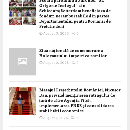
Scoala parohiala a Parohiei “Sf.
Grigorie Teologul” din
Schiedam/Rotterdam beneficiaza de
fonduri nerambursabile din partea
Departamentului pentru Romanii de
Pretutindeni
August 3, 2026
0
Ziua națională de comemorare a
Holocaustului împotriva romilor
August 2, 2026
0
Mesajul Președintelui României, Nicușor
Dan, privind menținerea ratingului de
țară de către Agenția Fitch,
implementarea PNRR și consolidarea
stabilității economice
August 1, 2026
0