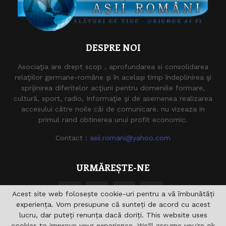
DESPRE NOI
Asociaţia are drept scop , aprofundarea si consolidarea
relaţiilor germane-române şi în acelaşi timp îndeplinirea şi
sprijinirea diferitelor acţiuni pentru domeniile formare,
cultură, sport, radio, Informaţie şi de asemenea realizarea
accesului către noile căi de comunicare. nu vizeaza in
primul rand obtinerea unui profit economic.
Contact :
asii.romani@yahoo.com
URMĂREȘTE-NE
Acest site web folosește cookie-uri pentru a vă îmbunătăți
experiența. Vom presupune că sunteți de acord cu acest
lucru, dar puteți renunța dacă doriți. This website uses
cookies to improve your experience. We'll assume you're ok