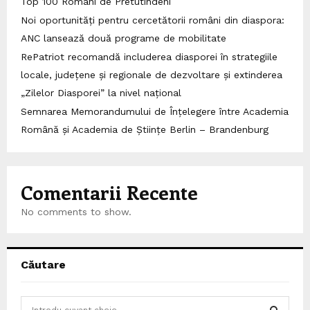
Top 100 Români de Pretutindeni
Noi oportunități pentru cercetătorii români din diaspora:
ANC lansează două programe de mobilitate
RePatriot recomandă includerea diasporei în strategiile
locale, județene și regionale de dezvoltare și extinderea
„Zilelor Diasporei” la nivel național
Semnarea Memorandumului de Înțelegere între Academia
Română și Academia de Științe Berlin – Brandenburg
Comentarii Recente
No comments to show.
Căutare
S