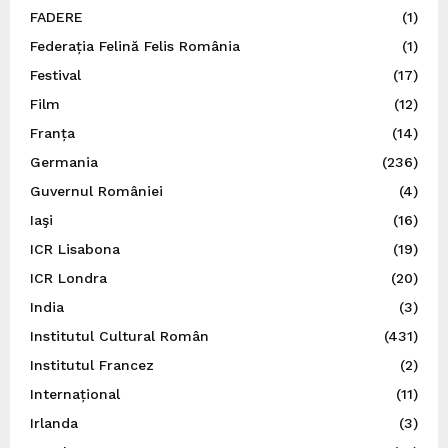
FADERE
(1)
Federația Felină Felis România
(1)
Festival
(17)
Film
(12)
Franța
(14)
Germania
(236)
Guvernul României
(4)
Iaşi
(16)
ICR Lisabona
(19)
ICR Londra
(20)
India
(3)
Institutul Cultural Român
(431)
Institutul Francez
(2)
Internațional
(11)
Irlanda
(3)