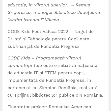
educație, în viitorul tinerilor. – Remus
Grigorescu, manager Biblioteca
Jude
țeană
“Antim Ivireanul” V
âlcea
CODE Kids Fest Vâlcea 2022 – Târgul de
Știință și Tehnologie pentru Copii este
subfinanțat de Fundația Progress.
CODE Kids – Programează viitorul
comunității tale
este o inițiativă națională
de educație IT și STEM pentru copii,
implementată de Fundația Progress, în
parteneriat cu Simplon România, realizată
cu sprijinul bibliotecilor publice din România.
Finanțator proiect: Romanian American