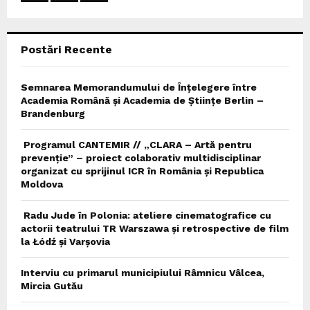
:
C
Postări Recente
H
Semnarea Memorandumului de Înțelegere între
Academia Română și Academia de Științe Berlin –
Brandenburg
Programul CANTEMIR // „CLARA – Artă pentru
prevenție” – proiect colaborativ multidisciplinar
organizat cu sprijinul ICR în România și Republica
Moldova
Radu Jude în Polonia: ateliere cinematografice cu
actorii teatrului TR Warszawa și retrospective de film
la Łódź și Varșovia
Interviu cu primarul municipiului Râmnicu Vâlcea,
Mircia Gutău