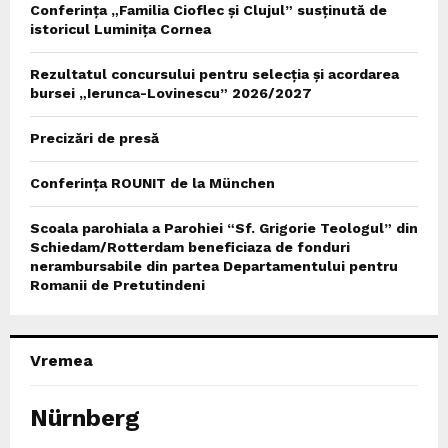
Conferința „Familia Cioflec și Clujul” susținută de
istoricul Luminița Cornea
Rezultatul concursului pentru selecția și acordarea
bursei „Ierunca-Lovinescu” 2026/2027
Precizări de presă
Conferința ROUNIT de la München
Scoala parohiala a Parohiei “Sf. Grigorie Teologul” din
Schiedam/Rotterdam beneficiaza de fonduri
nerambursabile din partea Departamentului pentru
Romanii de Pretutindeni
Vremea
Nürnberg