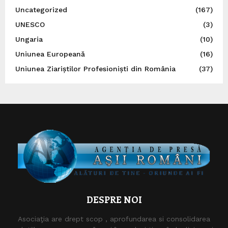
Uncategorized
(167)
UNESCO
(3)
Ungaria
(10)
Uniunea Europeană
(16)
Uniunea Ziariștilor Profesioniști din România
(37)
DESPRE NOI
Asociaţia are drept scop , aprofundarea si consolidarea