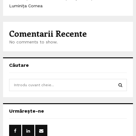
Luminița Cornea
Comentarii Recente
No comments to show.
Căutare
S
e
a
S
r
c
E
Urmărește-ne
h
f
A
o
r
R