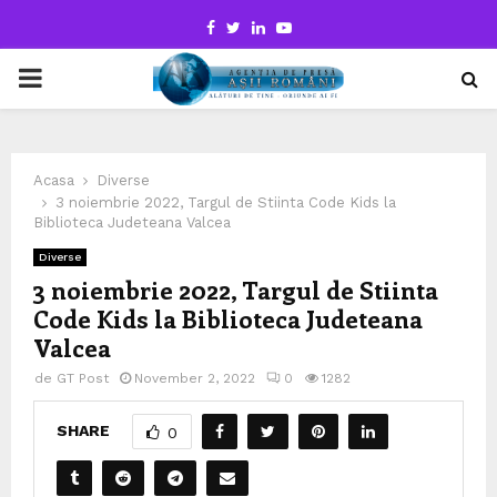
Facebook
Twitter
Linkedin
Youtube
PRIMARY
MENU
Acasa
Diverse
3 noiembrie 2022, Targul de Stiinta Code Kids la
Biblioteca Judeteana Valcea
Diverse
3 noiembrie 2022, Targul de Stiinta
Code Kids la Biblioteca Judeteana
Valcea
de
GT Post
November 2, 2022
0
1282
SHARE
0