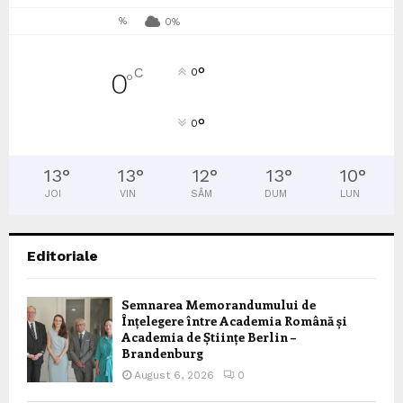
%
0%
°
C
0
0
°
°
0
13
°
13
°
12
°
13
°
10
°
JOI
VIN
SÂM
DUM
LUN
Editoriale
Semnarea Memorandumului de
Înțelegere între Academia Română și
Academia de Științe Berlin –
Brandenburg
August 6, 2026
0