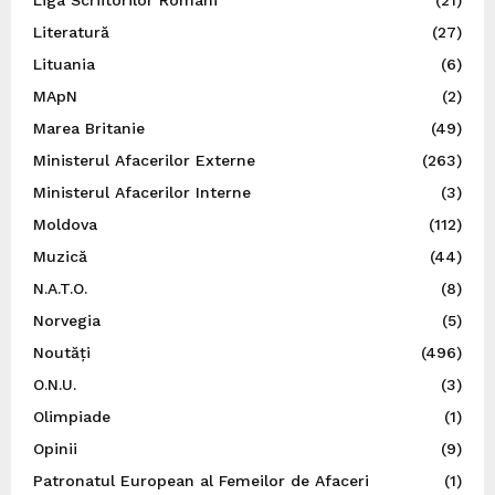
Literatură
(27)
Lituania
(6)
MApN
(2)
Marea Britanie
(49)
Ministerul Afacerilor Externe
(263)
Ministerul Afacerilor Interne
(3)
Moldova
(112)
Muzică
(44)
N.A.T.O.
(8)
Norvegia
(5)
Noutăți
(496)
O.N.U.
(3)
Olimpiade
(1)
Opinii
(9)
Patronatul European al Femeilor de Afaceri
(1)