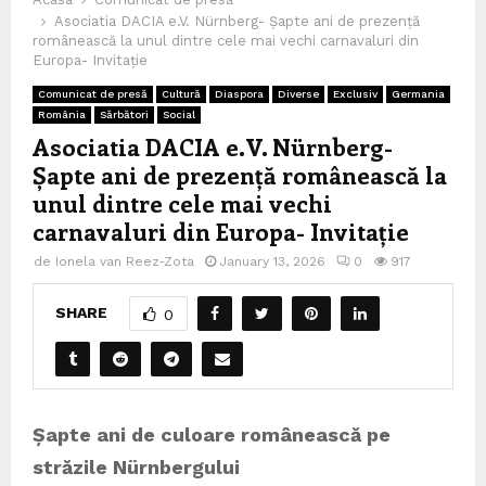
Asociatia DACIA e.V. Nürnberg- Șapte ani de prezență
românească la unul dintre cele mai vechi carnavaluri din
Europa- Invitație
Comunicat de presă
Cultură
Diaspora
Diverse
Exclusiv
Germania
România
Sărbători
Social
Asociatia DACIA e.V. Nürnberg-
Șapte ani de prezență românească la
unul dintre cele mai vechi
carnavaluri din Europa- Invitație
de
Ionela van Reez-Zota
January 13, 2026
0
917
SHARE
0
Șapte ani de culoare românească pe
străzile Nürnbergului