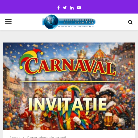
Facebook
Twitter
Linkedin
Youtube
PRIMARY
MENU
Acasa
Comunicat de presă