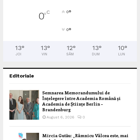
°
C
0
0
°
°
0
13
°
13
°
12
°
13
°
10
°
JOI
VIN
SÂM
DUM
LUN
Editoriale
Semnarea Memorandumului de
Înțelegere între Academia Română și
Academia de Științe Berlin –
Brandenburg
August 6, 2026
0
Mircia Gutău: „Râmnicu Vâlcea este, mai