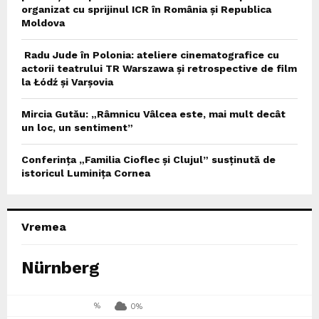
organizat cu sprijinul ICR în România și Republica
Moldova
Radu Jude în Polonia: ateliere cinematografice cu
actorii teatrului TR Warszawa și retrospective de film
la Łódź și Varșovia
Mircia Gutău: „Râmnicu Vâlcea este, mai mult decât
un loc, un sentiment”
Conferința „Familia Cioflec și Clujul” susținută de
istoricul Luminița Cornea
Vremea
Nürnberg
%
0%