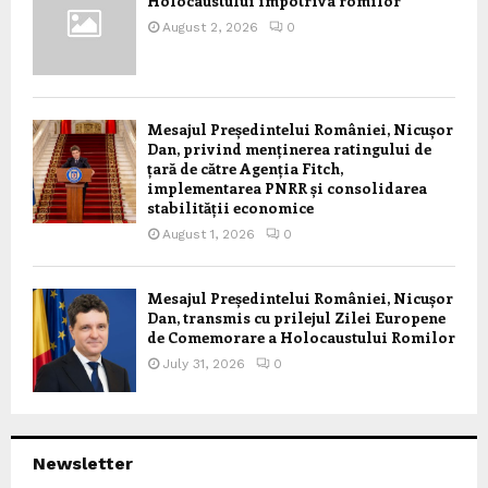
Holocaustului împotriva romilor
August 2, 2026
0
Mesajul Președintelui României, Nicușor
Dan, privind menținerea ratingului de
țară de către Agenția Fitch,
implementarea PNRR și consolidarea
stabilității economice
August 1, 2026
0
Mesajul Președintelui României, Nicușor
Dan, transmis cu prilejul Zilei Europene
de Comemorare a Holocaustului Romilor
July 31, 2026
0
Newsletter