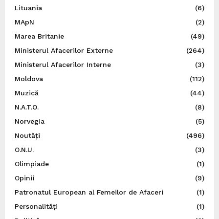
Lituania
(6)
MApN
(2)
Marea Britanie
(49)
Ministerul Afacerilor Externe
(264)
Ministerul Afacerilor Interne
(3)
Moldova
(112)
Muzică
(44)
N.A.T.O.
(8)
Norvegia
(5)
Noutăți
(496)
O.N.U.
(3)
Olimpiade
(1)
Opinii
(9)
Patronatul European al Femeilor de Afaceri
(1)
Personalități
(1)