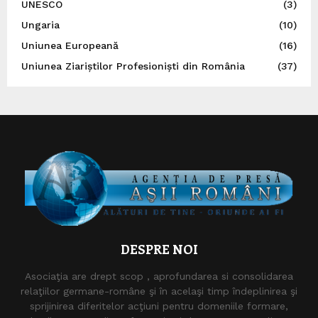
UNESCO
(3)
Ungaria
(10)
Uniunea Europeană
(16)
Uniunea Ziariștilor Profesioniști din România
(37)
DESPRE NOI
Asociaţia are drept scop , aprofundarea si consolidarea
relaţiilor germane-române şi în acelaşi timp îndeplinirea şi
sprijinirea diferitelor acţiuni pentru domeniile formare,