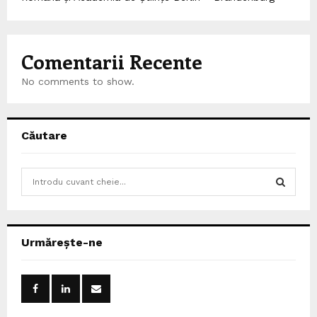
Comentarii Recente
No comments to show.
Căutare
S
e
a
S
r
c
E
Urmărește-ne
h
f
A
o
r
R
: