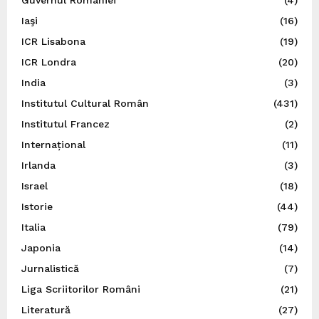
Guvernul României
(4)
Iaşi
(16)
ICR Lisabona
(19)
ICR Londra
(20)
India
(3)
Institutul Cultural Român
(431)
Institutul Francez
(2)
Internațional
(11)
Irlanda
(3)
Israel
(18)
Istorie
(44)
Italia
(79)
Japonia
(14)
Jurnalistică
(7)
Liga Scriitorilor Români
(21)
Literatură
(27)