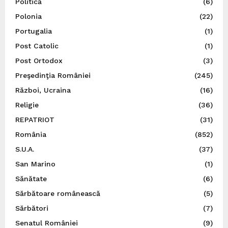
Politică
(6)
Polonia
(22)
Portugalia
(1)
Post Catolic
(1)
Post Ortodox
(3)
Preşedinţia României
(245)
Război, Ucraina
(16)
Religie
(36)
REPATRIOT
(31)
România
(852)
S.U.A.
(37)
San Marino
(1)
Sănătate
(6)
Sărbătoare românească
(5)
Sărbători
(7)
Senatul României
(9)