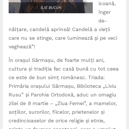
icoană,
ILIE BUCUR
înger
de-
nălțare, candelă aprinsă! Candelă a vieții
care nu se stinge, care luminează și pe veci
veghează”!
În orașul Sărmașu, de foarte mulți ani,
cultura și tradiția fac casă bună cu tot ceea
ce este de bun simț românesc. Triada:
Primăria orașului Sărmașu, Biblioteca „Liviu
Rusu” și Parohia Ortodoxă, aduc un omagiu
zilei de 8 martie – „Ziua Femei”, a mamelor,
soțiilor, surorilor, fiicelor, prietenelor și
credincioaselor de orice religie și etnie,