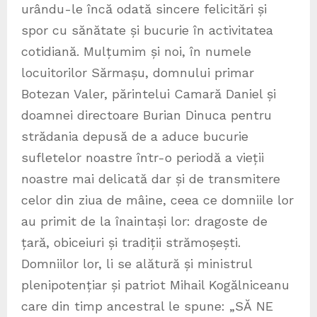
urându-le încă odată sincere felicitări și
spor cu sănătate și bucurie în activitatea
cotidiană. Mulțumim și noi, în numele
locuitorilor Sărmașu, domnului primar
Botezan Valer, părintelui Camară Daniel și
doamnei directoare Burian Dinuca pentru
strădania depusă de a aduce bucurie
sufletelor noastre într-o periodă a vieții
noastre mai delicată dar și de transmitere
celor din ziua de mâine, ceea ce domniile lor
au primit de la înaintași lor: dragoste de
țară, obiceiuri și tradiții strămoșești.
Domniilor lor, li se alătură și ministrul
plenipotențiar și patriot Mihail Kogălniceanu
care din timp ancestral le spune: „SĂ NE