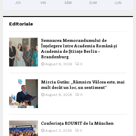
JOI
VIN
SÂM
DUM
LUN
Editoriale
Semnarea Memorandumului de
Înțelegere între Academia Română și
Academia de Științe Berlin –
Brandenburg
August 6, 2026
0
Mircia Gutău: „Râmnicu Vâlcea este, mai
mult decât un loc, un sentiment”
August 6, 2026
0
Conferința ROUNIT de la München
August 3, 2026
0