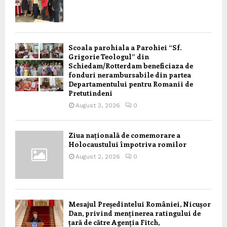
Scoala parohiala a Parohiei “Sf.
Grigorie Teologul” din
Schiedam/Rotterdam beneficiaza de
fonduri nerambursabile din partea
Departamentului pentru Romanii de
Pretutindeni
August 3, 2026
0
Ziua națională de comemorare a
Holocaustului împotriva romilor
August 2, 2026
0
Mesajul Președintelui României, Nicușor
Dan, privind menținerea ratingului de
țară de către Agenția Fitch,