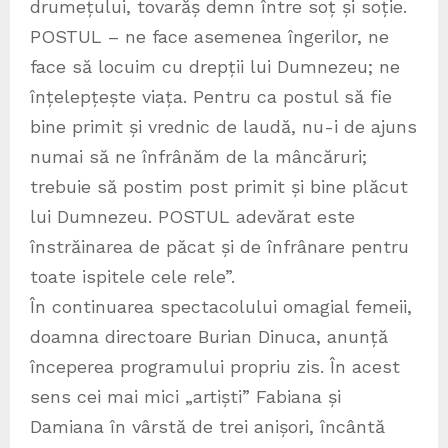
drumețului, tovarăș demn între soț și soție.
POSTUL – ne face asemenea îngerilor, ne
face să locuim cu drepții lui Dumnezeu; ne
înțelepțește viața. Pentru ca postul să fie
bine primit și vrednic de laudă, nu-i de ajuns
numai să ne înfrânăm de la mâncăruri;
trebuie să postim post primit și bine plăcut
lui Dumnezeu. POSTUL adevărat este
înstrăinarea de păcat și de înfrânare pentru
toate ispitele cele rele”.
În continuarea spectacolului omagial femeii,
doamna directoare Burian Dinuca, anunță
începerea programului propriu zis. În acest
sens cei mai mici „artiști” Fabiana și
Damiana în vârstă de trei anișori, încântă