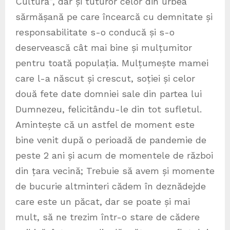
Cultură”, dar și tuturor celor din urbea
sărmășană pe care încearcă cu demnitate și
responsabilitate s-o conducă și s-o
deservească cât mai bine și mulțumitor
pentru toată populația. Mulțumește mamei
care l-a născut și crescut, soției și celor
două fete date domniei sale din partea lui
Dumnezeu, felicitându-le din tot sufletul.
Amintește că un astfel de moment este
bine venit după o perioadă de pandemie de
peste 2 ani și acum de momentele de război
din țara vecină; Trebuie să avem și momente
de bucurie altminteri cădem în deznădejde
care este un păcat, dar se poate și mai
mult, să ne trezim într-o stare de cădere