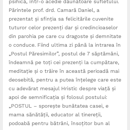
psihică, într-o acedie dăunătoare sufletului.
Părintele prof. drd. Camară Daniel, a
prezentat și sfinția sa felicitările cuvenite
tuturor celor prezenți dar și credincioaselor
din parohia pe care cu dragoste și demnitate
o conduce. Fiind ultima zi până la intrarea în
„Postul Păresimilor”, postul de 7 săptămâni,
îndeamnă pe toți cei prezenți la cumpătare,
meditație și o trăire în această perioadă mai
deosebită, pentru a putea înțelege care este
cu adevărat mesajul Hristic despre viață și
apoi de semnificația și folosul postului:
„POSTUL – sporește bunătatea casei, e
mama sănătății, educator al tinereții,
podoabă pentru bătrâni, însoțitor bun al