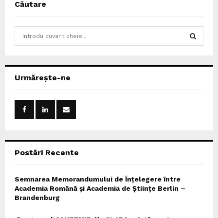
Căutare
S
e
a
S
r
c
E
Urmărește-ne
h
f
A
o
r
R
:
C
Postări Recente
H
Semnarea Memorandumului de Înțelegere între
Academia Română și Academia de Științe Berlin –
Brandenburg