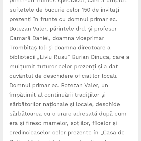
printr-un frumos spectacol, care a umplut
sufletele de bucurie celor 150 de invitați
prezenți în frunte cu domnul primar ec.
Botezan Valer, părintele drd. și profesor
Camară Daniel, doamna viceprimar
Trombitaș Ioli și doamna directoare a
bibliotecii „Liviu Rusu” Burian Dinuca, care a
mulțumit tuturor celor prezenți și a dat
cuvântul de deschidere oficialilor locali.
Domnul primar ec. Botezan Valer, un
împătimit al continuării tradițiilor și
sărbătorilor naționale și locale, deschide
sărbătoarea cu o urare adresată după cum
era și firesc mamelor, soțiilor, fiicelor și
credincioaselor celor prezente în „Casa de