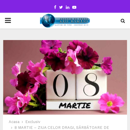
Facebook
Twitter
Linkedin
Youtube
PRIMARY
MENU
Acasa
Exclusiv
8 MARTIE – ZIUA CELOR DRAGI, SĂRBĂTOARE DE