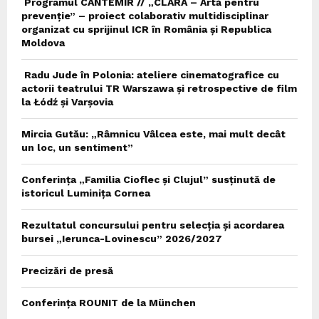
Programul CANTEMIR // „CLARA – Artă pentru
prevenție” – proiect colaborativ multidisciplinar
organizat cu sprijinul ICR în România și Republica
Moldova
Radu Jude în Polonia: ateliere cinematografice cu
actorii teatrului TR Warszawa și retrospective de film
la Łódź și Varșovia
Mircia Gutău: „Râmnicu Vâlcea este, mai mult decât
un loc, un sentiment”
Conferința „Familia Cioflec și Clujul” susținută de
istoricul Luminița Cornea
Rezultatul concursului pentru selecția și acordarea
bursei „Ierunca-Lovinescu” 2026/2027
Precizări de presă
Conferința ROUNIT de la München