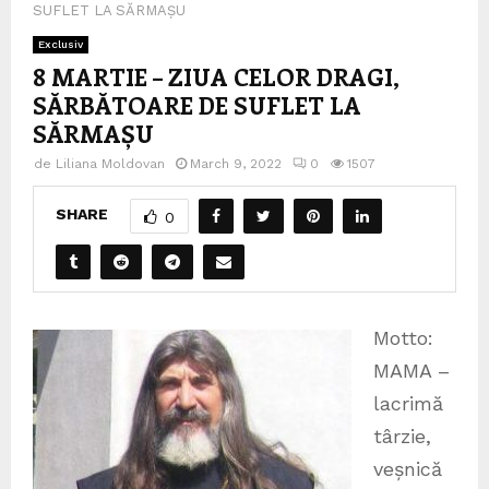
SUFLET LA SĂRMAȘU
Exclusiv
8 MARTIE – ZIUA CELOR DRAGI,
SĂRBĂTOARE DE SUFLET LA
SĂRMAȘU
de
Liliana Moldovan
March 9, 2022
0
1507
SHARE
0
Motto:
MAMA –
lacrimă
târzie,
veșnică