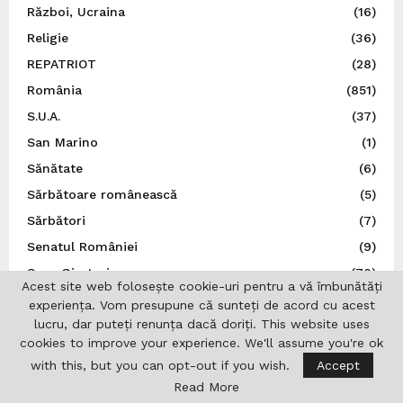
Război, Ucraina
(16)
Religie
(36)
REPATRIOT
(28)
România
(851)
S.U.A.
(37)
San Marino
(1)
Sănătate
(6)
Sărbătoare românească
(5)
Sărbători
(7)
Senatul României
(9)
Sens Giratoriu
(70)
Acest site web folosește cookie-uri pentru a vă îmbunătăți
Serbia
(2)
experiența. Vom presupune că sunteți de acord cu acest
lucru, dar puteți renunța dacă doriți. This website uses
Social
(136)
cookies to improve your experience. We'll assume you're ok
Spania
(34)
with this, but you can opt-out if you wish.
Accept
Spectacol
(5)
Read More
Sport
(22)