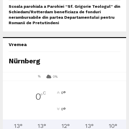
Scoala parohiala a Parohiei “Sf. Grigorie Teologul” din
Schiedam/Rotterdam beneficiaza de fonduri
nerambursabile din partea Departamentului pentru
Romanii de Pretutindeni
Vremea
Nürnberg
%
0%
°
C
0
0
°
°
0
13
°
13
°
12
°
13
°
10
°