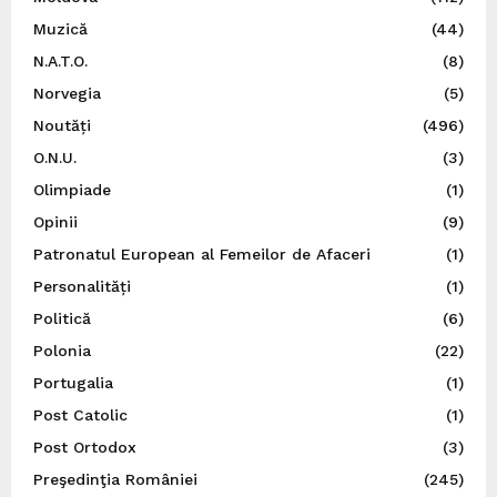
Muzică
(44)
N.A.T.O.
(8)
Norvegia
(5)
Noutăți
(496)
O.N.U.
(3)
Olimpiade
(1)
Opinii
(9)
Patronatul European al Femeilor de Afaceri
(1)
Personalități
(1)
Politică
(6)
Polonia
(22)
Portugalia
(1)
Post Catolic
(1)
Post Ortodox
(3)
Preşedinţia României
(245)