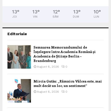
13
°
13
°
12
°
13
°
10
°
JOI
VIN
SÂM
DUM
LUN
Editoriale
Semnarea Memorandumului de
Înțelegere între Academia Română și
Academia de Științe Berlin –
Brandenburg
August 6, 2026
0
Mircia Gutău: „Râmnicu Vâlcea este, mai
mult decât un loc, un sentiment”
August 6, 2026
0