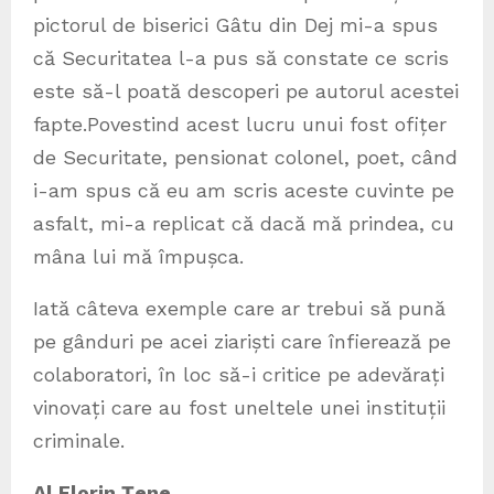
pictorul de biserici Gâtu din Dej mi-a spus
că Securitatea l-a pus să constate ce scris
este să-l poată descoperi pe autorul acestei
fapte.Povestind acest lucru unui fost ofițer
de Securitate, pensionat colonel, poet, când
i-am spus că eu am scris aceste cuvinte pe
asfalt, mi-a replicat că dacă mă prindea, cu
mâna lui mă împușca.
Iată câteva exemple care ar trebui să pună
pe gânduri pe acei ziariști care înfierează pe
colaboratori, în loc să-i critice pe adevărați
vinovați care au fost uneltele unei instituții
criminale.
Al.Florin Țene