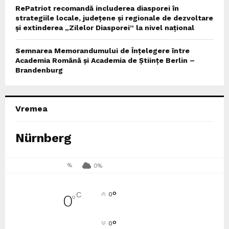
RePatriot recomandă includerea diasporei în
strategiile locale, județene și regionale de dezvoltare
și extinderea „Zilelor Diasporei” la nivel național
Semnarea Memorandumului de Înțelegere între
Academia Română și Academia de Științe Berlin –
Brandenburg
Vremea
Nürnberg
%
0%
°
C
0
0
°
°
0