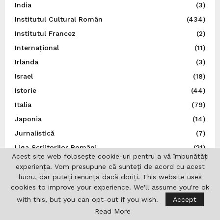
India
(3)
Institutul Cultural Român
(434)
Institutul Francez
(2)
Internațional
(11)
Irlanda
(3)
Israel
(18)
Istorie
(44)
Italia
(79)
Japonia
(14)
Jurnalistică
(7)
Liga Scriitorilor Români
(21)
Acest site web folosește cookie-uri pentru a vă îmbunătăți
Literatură
(27)
experiența. Vom presupune că sunteți de acord cu acest
Lituania
(6)
lucru, dar puteți renunța dacă doriți. This website uses
cookies to improve your experience. We'll assume you're ok
MApN
(2)
with this, but you can opt-out if you wish.
Accept
Marea Britanie
(49)
Read More
Ministerul Afacerilor Externe
(265)