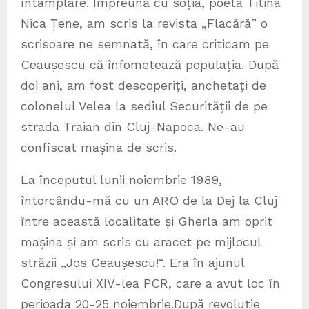
întâmplare. Împreună cu soția, poeta Titina
Nica Țene, am scris la revista „Flacără” o
scrisoare ne semnată, în care criticam pe
Ceaușescu că înfometează populația. După
doi ani, am fost descoperiți, anchetați de
colonelul Velea la sediul Securității de pe
strada Traian din Cluj-Napoca. Ne-au
confiscat mașina de scris.
La începutul lunii noiembrie 1989,
întorcându-mă cu un ARO de la Dej la Cluj
între această localitate și Gherla am oprit
mașina și am scris cu aracet pe mijlocul
străzii „Jos Ceaușescu!“. Era în ajunul
Congresului XIV-lea PCR, care a avut loc în
perioada 20-25 noiembrie.După revoluție