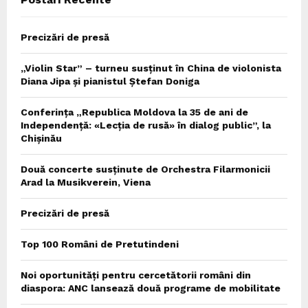
Precizări de presă
„Violin Star” – turneu susținut în China de violonista
Diana Jipa și pianistul Ștefan Doniga
Conferința „Republica Moldova la 35 de ani de
Independență: «Lecția de rusă» în dialog public”, la
Chișinău
Două concerte susținute de Orchestra Filarmonicii
Arad la Musikverein, Viena
Precizări de presă
Top 100 Români de Pretutindeni
Noi oportunități pentru cercetătorii români din
diaspora: ANC lansează două programe de mobilitate