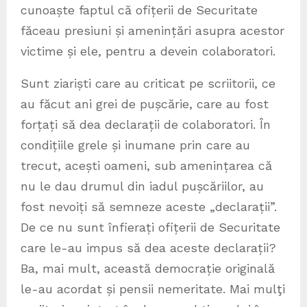
cunoaște faptul că ofițerii de Securitate
făceau presiuni și amenințări asupra acestor
victime și ele, pentru a devein colaboratori.
Sunt ziariști care au criticat pe scriitorii, ce
au făcut ani grei de pușcărie, care au fost
forțați să dea declarații de colaboratori. În
condițiile grele și inumane prin care au
trecut, acești oameni, sub amenințarea că
nu le dau drumul din iadul pușcăriilor, au
fost nevoiți să semneze aceste „declarații”.
De ce nu sunt înfierați ofițerii de Securitate
care le-au impus să dea aceste declarații?
Ba, mai mult, această democrație originală
le-au acordat și pensii nemeritate. Mai mulţi