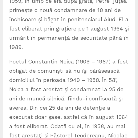
1959, în timp ce era după gratii, Petre Ţuţea
primeşte o nouă condamnare de 18 ani de
închisoare şi băgat în penitenciarul Aiud. El a
fost eliberat prin graţiere pe 1 august 1964 şi
urmărit în permanenţă de securitate până în
1989.
Poetul Constantin Noica (1909 – 1987) a fost
obligat de comunişti să nu îşi părăsească
domiciliul în perioada 1949 – 1958. În 58’,
Noica a fost arestat şi condamnat la 25 de
ani de muncă silnică, fiindu-i confiscată şi
averea. Din cei 25 de ani de detenţie a
executat doar şase, astfel că în august 1964
a fost eliberat. Odată cu el, în 1958, au mai
fost arestaţi şi Păstorel Teodoreanu, Nicolae