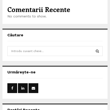
Comentarii Recente
No comments to show.
Căutare
S
e
a
S
r
c
E
Urmărește-ne
h
f
A
o
r
R
:
C
Postări Recente
H