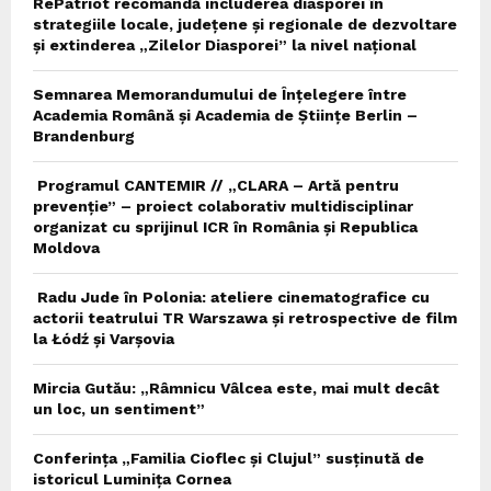
RePatriot recomandă includerea diasporei în
strategiile locale, județene și regionale de dezvoltare
și extinderea „Zilelor Diasporei” la nivel național
Semnarea Memorandumului de Înțelegere între
Academia Română și Academia de Științe Berlin –
Brandenburg
Programul CANTEMIR // „CLARA – Artă pentru
prevenție” – proiect colaborativ multidisciplinar
organizat cu sprijinul ICR în România și Republica
Moldova
Radu Jude în Polonia: ateliere cinematografice cu
actorii teatrului TR Warszawa și retrospective de film
la Łódź și Varșovia
Mircia Gutău: „Râmnicu Vâlcea este, mai mult decât
un loc, un sentiment”
Conferința „Familia Cioflec și Clujul” susținută de
istoricul Luminița Cornea