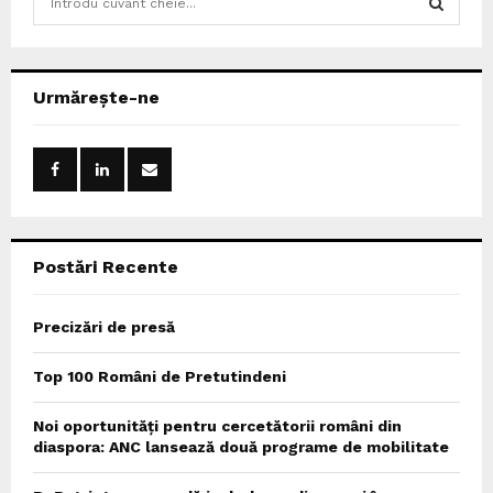
e
a
S
r
c
E
Urmărește-ne
h
f
A
o
r
R
:
C
Postări Recente
H
Precizări de presă
Top 100 Români de Pretutindeni
Noi oportunități pentru cercetătorii români din
diaspora: ANC lansează două programe de mobilitate