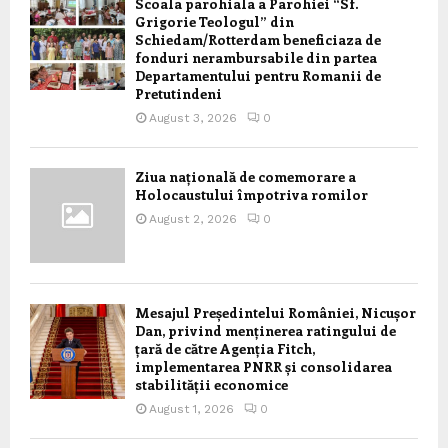
Scoala parohiala a Parohiei “Sf.
Grigorie Teologul” din
Schiedam/Rotterdam beneficiaza de
fonduri nerambursabile din partea
Departamentului pentru Romanii de
Pretutindeni
August 3, 2026
0
Ziua națională de comemorare a
Holocaustului împotriva romilor
August 2, 2026
0
Mesajul Președintelui României, Nicușor
Dan, privind menținerea ratingului de
țară de către Agenția Fitch,
implementarea PNRR și consolidarea
stabilității economice
August 1, 2026
0