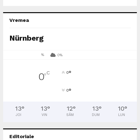
Vremea
Nürnberg
%
0%
°
C
0
0
°
°
0
13
°
13
°
12
°
13
°
10
°
JOI
VIN
SÂM
DUM
LUN
Editoriale