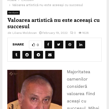
Valoarea artistică nu este aceeași cu succesul
Exclusiv
Valoarea artistică nu este aceeași cu
succesul
de
Liliana Moldovan
February 19, 2022
0
1628
SHARE
0
Majoritatea
oamenilor
consideră
valoarea fiind
aceași cu
succesul. Mihai