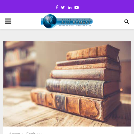
Facebook
Twitter
Linkedin
Youtube
PRIMARY
MENU
Acasa
Exclusiv