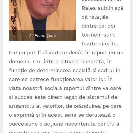
Ralea subliniază
că relațiile
dintre cei doi
termeni sunt
Al. Florin Țene
foarte diferite.
Ele nu pot fi discutate decât în raport cu un
domeniu sau într-o situație concretă, în
funcție de determinarea socială și cadrul în
care se petrece funcționarea valorilor. În
viața noastră socială raportul dintre valoare
și succes este direct legat de sistemul de
ansamblu al valorilor, de orânduirea pe care
o exprimă și în acest sens se derulează o
succesiune o acțiune necontenită pentru a
permite cea mai liberă și nestânjenită