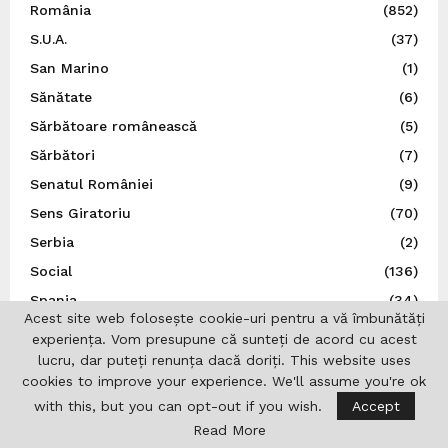
România
(852)
S.U.A.
(37)
San Marino
(1)
Sănătate
(6)
Sărbătoare românească
(5)
Sărbători
(7)
Senatul României
(9)
Sens Giratoriu
(70)
Serbia
(2)
Social
(136)
Spania
(34)
Acest site web folosește cookie-uri pentru a vă îmbunătăți
Spectacol
(5)
experiența. Vom presupune că sunteți de acord cu acest
Sport
(22)
lucru, dar puteți renunța dacă doriți. This website uses
cookies to improve your experience. We'll assume you're ok
Statele Unite ale Americii
(21)
with this, but you can opt-out if you wish.
Accept
Știință
(5)
Read More
Suedia
(14)