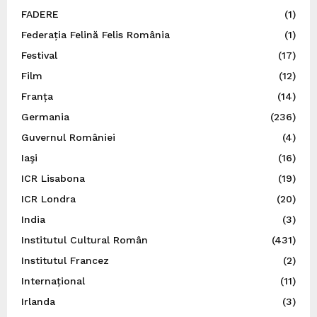
FADERE
(1)
Federația Felină Felis România
(1)
Festival
(17)
Film
(12)
Franța
(14)
Germania
(236)
Guvernul României
(4)
Iaşi
(16)
ICR Lisabona
(19)
ICR Londra
(20)
India
(3)
Institutul Cultural Român
(431)
Institutul Francez
(2)
Internațional
(11)
Irlanda
(3)