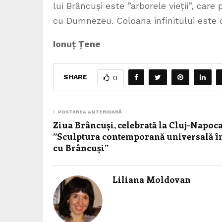
lui Brâncuși este ”arborele vieții”, care
cu Dumnezeu. Coloana infinitului este co
Ionuț Țene
SHARE
0
POSTAREA ANTERIOARĂ
Ziua Brâncuși, celebrată la Cluj-Napoca
”Sculptura contemporană universală î
cu Brâncuși”
Liliana Moldovan