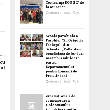
Conferința ROUNIT de
l
la München
August 3, 2026
0
Scoala parohiala a
Parohiei “Sf. Grigorie
Teologul” din
Schiedam/Rotterdam
beneficiaza de fonduri
RE
nerambursabile din
 cu
partea
Departamentului
sul
pentru Romanii de
Pretutindeni
August 3, 2026
0
Ziua națională de
comemorare a
Holocaustului
împotriva romilor