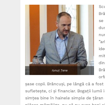
Sc
Brâ
se
dus
num
”ar
ide
mit
din
Brâ
Ionuț Țene
orf
șase copii. Brâncuși, pe lângă că a fos
sufletește, ci și financiar. Bogații lumi
simțea bine în hainele simple de țăran
plăcea mămăliga, nu că nu avea bani să