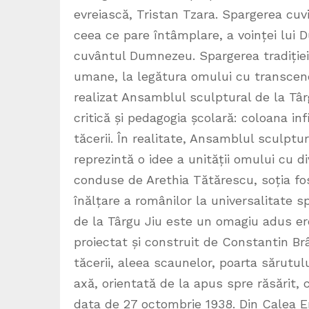
evreiască, Tristan Tzara. Spargerea cuv
ceea ce pare întâmplare, a voinței lui
cuvântul Dumnezeu. Spargerea tradiției 
umane, la legătura omului cu transcend
realizat Ansamblul sculptural de la Târ
critică și pedagogia școlară: coloana in
tăcerii. În realitate, Ansamblul sculptu
reprezintă o idee a unității omului cu div
conduse de Arethia Tătărescu, soția fo
înălțare a românilor la universalitate 
de la Târgu Jiu este un omagiu adus ero
proiectat și construit de Constantin 
tăcerii, aleea scaunelor, poarta sărutul
axă, orientată de la apus spre răsărit,
data de 27 octombrie 1938. Din Calea Ero