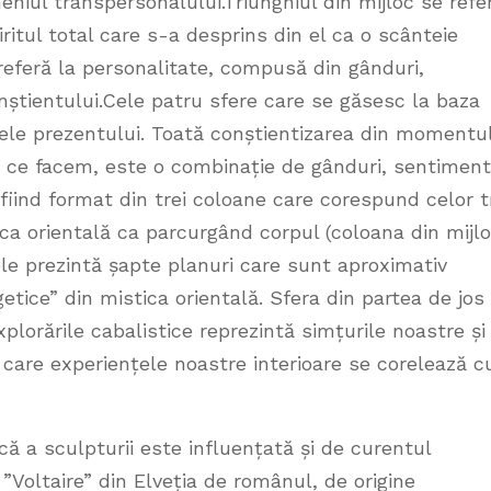
eniul transpersonalului.Triunghiul din mijloc se refe
iritul total care s-a desprins din el ca o scânteie
 referă la personalitate, compusă din gânduri,
nștientului.Cele patru sfere care se găsesc la baza
erele prezentului. Toată conștientizarea din momentu
și ce facem, este o combinație de gânduri, sentimen
ca fiind format din trei coloane care corespund celor t
ca orientală ca parcurgând corpul (coloana din mijl
le prezintă șapte planuri care sunt aproximativ
tice” din mistica orientală. Sfera din partea de jos
lorările cabalistice reprezintă simțurile noastre și
n care experiențele noastre interioare se corelează c
că a sculpturii este influențată și de curentul
”Voltaire” din Elveția de românul, de origine