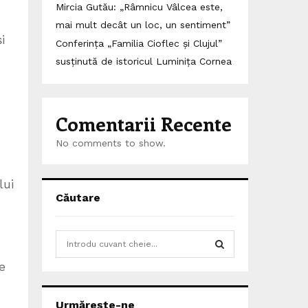
Mircia Gutău: „Râmnicu Vâlcea este,
mai mult decât un loc, un sentiment”
i
Conferința „Familia Cioflec și Clujul”
susținută de istoricul Luminița Cornea
Comentarii Recente
No comments to show.
lui
Căutare
S
e
e
a
S
r
c
E
Urmărește-ne