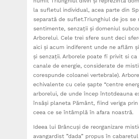
numit Triunghiul divin și reprezintă dom
la sufletul individual, acea parte din Sp
separată de suflet.Triunghiul de jos se
sentimente, senzații și domeniul subco
Arborelui. Cele trei sfere sunt deci sf
aici și acum indiferent unde ne aflăm 
și senzații. Arborele poate fi privit si 
canale de energie, considerate de misti
corespunde coloanei vertebrale). Arbore
echivalente cu cele șapte “centre energe
arborelui, de unde încep întotdeauna exp
însăși planeta Pământ, fiind veriga pri
ceea ce se întâmplă în afara noastră.
Ideea lui Brâncuși de reorganizare misti
avangardist ”dada” propus în cabaretul 