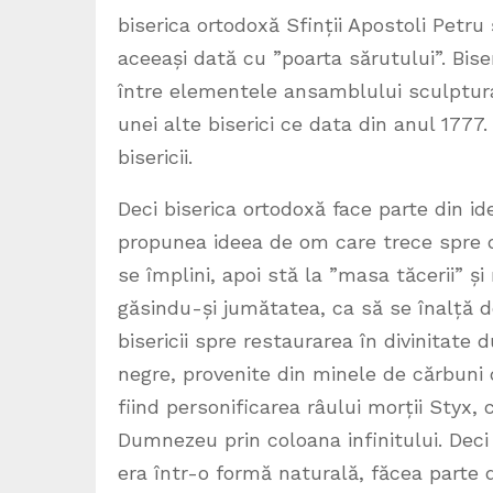
biserica ortodoxă Sfinții Apostoli Petru
aceeași dată cu ”poarta sărutului”. Biser
între elementele ansamblului sculptural.
unei alte biserici ce data din anul 1777
bisericii.
Deci biserica ortodoxă face parte din i
propunea ideea de om care trece spre d
se împlini, apoi stă la ”masa tăcerii” ș
găsindu-și jumătatea, ca să se înalță do
bisericii spre restaurarea în divinitate 
negre, provenite din minele de cărbuni 
fiind personificarea râului morții Styx
Dumnezeu prin coloana infinitului. Deci 
era într-o formă naturală, făcea parte d