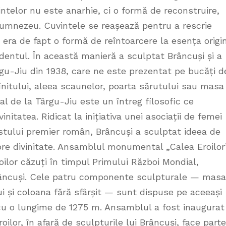
intelor nu este anarhie, ci o formă de reconstruire,
 Dumnezeu. Cuvintele se reașează pentru a rescrie
era de fapt o formă de reîntoarcere la esența origin
entul. În această manieră a sculptat Brâncuși și a
gu-Jiu din 1938, care ne este prezentat pe bucăți d
finitului, aleea scaunelor, poarta sărutului sau masa
ral de la Târgu-Jiu este un întreg filosofic ce
initatea. Ridicat la inițiativa unei asociații de femei
stului premier român, Brâncuși a sculptat ideea de
spre divinitate. Ansamblul monumental „Calea Eroilor
ilor căzuți în timpul Primului Război Mondial,
Brâncuși. Cele patru componente sculpturale — masa
ui și coloana fără sfârșit — sunt dispuse pe aceeași
 cu o lungime de 1275 m. Ansamblul a fost inaugurat
ilor, în afară de sculpturile lui Brâncuși, face parte