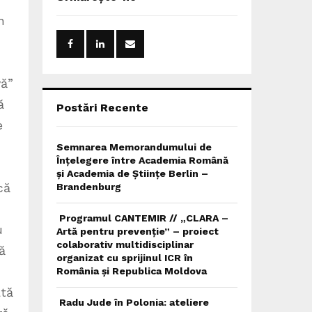
h
f
n
A
o
r
R
:
C
vă”
ă
H
Postări Recente
e
Semnarea Memorandumului de
Înțelegere între Academia Română
și Academia de Științe Berlin –
că
Brandenburg
Programul CANTEMIR // „CLARA –
u
Artă pentru prevenție” – proiect
colaborativ multidisciplinar
ă
organizat cu sprijinul ICR în
România și Republica Moldova
ată
Radu Jude în Polonia: ateliere