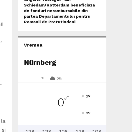
Schiedam/Rotterdam beneficiaza
de fonduri nerambursabile din
partea Departamentului pentru
Romanii de Pretutindeni
ii
e
Vremea
Nürnberg
%
0%
”
°
0
C
0
°
°
0
 la
 și
13
°
13
°
12
°
13
°
10
°