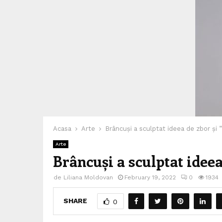
Acasa
Arte
Brâncuși a sculptat ideea de zbor și ”
Arte
Brâncuși a sculptat ideea
de
Liliana Moldovan
February 19, 2022
0
1934
SHARE
0