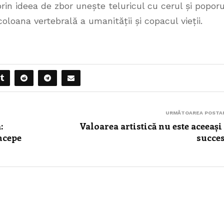
 prin ideea de zbor unește teluricul cu cerul și poporu
loana vertebrală a umanității și copacul vieții.
URMĂTOAREA POSTA
:
Valoarea artistică nu este aceeași
ncepe
succe