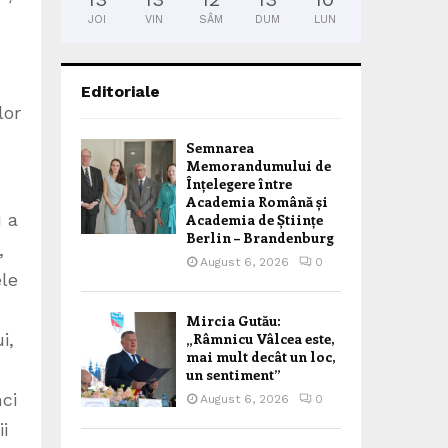
JOI
VIN
SÂM
DUM
LUN
Editoriale
lor
Semnarea
Memorandumului de
Înțelegere între
Academia Română și
u a
Academia de Științe
Berlin – Brandenburg
,
August 6, 2026
0
ele
Mircia Gutău:
i,
„Râmnicu Vâlcea este,
mai mult decât un loc,
un sentiment”
nci
August 6, 2026
0
i