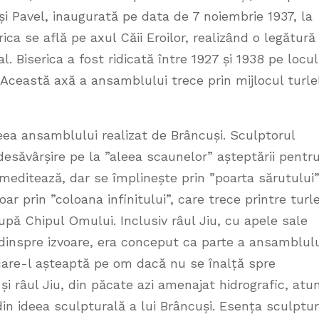
 și Pavel, inaugurată pe data de 7 noiembrie 1937, la
ica se află pe axul Căii Eroilor, realizând o legătură
 Biserica a fost ridicată între 1927 și 1938 pe locul
. Această axă a ansamblului trece prin mijlocul turle
deea ansamblului realizat de Brâncuși. Sculptorul
esăvârșire pe la ”aleea scaunelor” așteptării pentr
i meditează, dar se împlinește prin ”poarta sărutului”
ar prin ”coloana infinitului”, care trece printre turl
după Chipul Omului. Inclusiv râul Jiu, cu apele sale
dinspre izvoare, era conceput ca parte a ansamblulu
, care-l așteaptă pe om dacă nu se înalță spre
și râul Jiu, din păcate azi amenajat hidrografic, atu
in ideea sculpturală a lui Brâncuși. Esența sculpturi