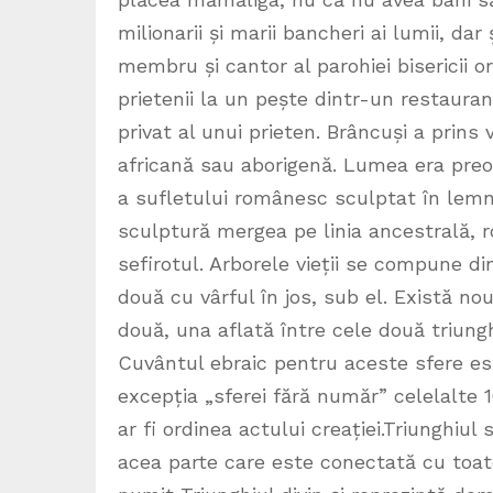
milionarii și marii bancheri ai lumii, dar
membru și cantor al parohiei bisericii or
prietenii la un pește dintr-un restaura
privat al unui prieten. Brâncuși a prins
africană sau aborigenă. Lumea era preoc
a sufletului românesc sculptat în lemnu
sculptură mergea pe linia ancestrală, ro
sefirotul. Arborele vieții se compune din
două cu vârful în jos, sub el. Există nou
două, una aflată între cele două triungh
Cuvântul ebraic pentru aceste sfere es
excepția „sferei fără număr” celelalte
ar fi ordinea actului creației.Triunghiul 
acea parte care este conectată cu toate 