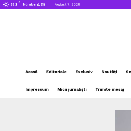
C
Nürnberg, DE
August 7, 2026
25.2
Acasă
Editoriale
Exclusiv
Noutăți
Se
Impressum
Micii jurnaliști
Trimite mesaj