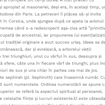
 și apropiat al masoneriei, deși era, în același timp, u
todoxe din Paris. La petreceri îi plăcea să-și invite
nt în Corsica, unde ajungea după ce apela la avionul
 vremea când s-a redescoperit așa-zisa artă ”primiti
upată de ancestral, iar propunerea lui esențializat
l tradiției originare a avut succes uriaș. Ideea sa d
mânească, dar și evreiască, a arborelui vieții:
 trei triunghiuri, unul cu vârful în sus, deasupra și
ă sfere, câte una în fiecare vârf de triunghi, plus în
iuri de sus și una chiar în partea cea mai de jos.
te sephirah (pl. Sephiroth) care înseamnă număr. C
 10 sunt numerotate. Ordinea numerotării se spune c
superior se referă la aspectul spiritual al persoanei,
celelalte ființe și lucruri existente.El este câteod