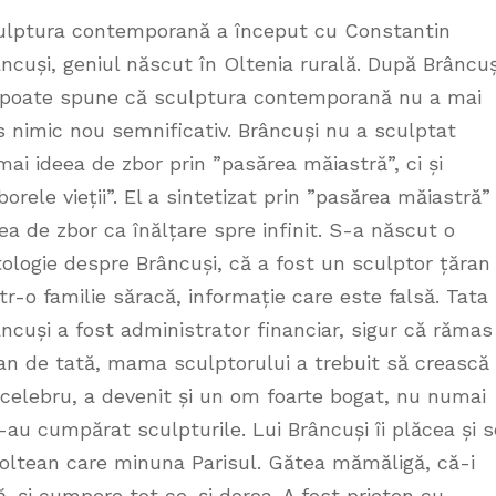
ulptura contemporană a început cu Constantin
ncuși, geniul născut în Oltenia rurală. După Brâncuș
 poate spune că sculptura contemporană nu a mai
 nimic nou semnificativ. Brâncuși nu a sculptat
ai ideea de zbor prin ”pasărea măiastră”, ci și
borele vieții”. El a sintetizat prin ”pasărea măiastră”
ea de zbor ca înălțare spre infinit. S-a născut o
ologie despre Brâncuși, că a fost un sculptor țăran
tr-o familie săracă, informație care este falsă. Tata 
ncuși a fost administrator financiar, sigur că rămas
an de tată, mama sculptorului a trebuit să crească
t celebru, a devenit și un om foarte bogat, nu numai
i i-au cumpărat sculpturile. Lui Brâncuși îi plăcea și s
 oltean care minuna Parisul. Gătea mămăligă, că-i
-și cumpere tot ce-și dorea. A fost prieten cu