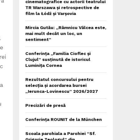
ră
cinematografice cu actorii teatrului
TR Warszawa și retrospective de
film la Łódź și Varșovia
Mircia Gutău: „Râmnicu Vâlcea este,
mai mult decât un loc, un
l
sentiment”
te
Conferința „Familia Cioflec și
rei
Clujul” susținută de istoricul
oc
Luminița Cornea
Rezultatul concursului pentru
 a
selecția și acordarea bursei
„Ierunca-Lovinescu” 2026/2027
u
Precizări de presă
Conferința ROUNIT de la München
Scoala parohiala a Parohiei “Sf.
Grigorie Teologul” din