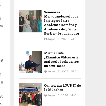
Semnarea
Memorandumului de
Înțelegere între
Academia Română și
Academia de Științe
Berlin – Brandenburg
August 6, 2026
0
Mircia Gutău:
„Râmnicu Vâlcea este,
mai mult decât un loc,
un sentiment”
August 6, 2026
0
Conferința ROUNIT de
la München
August 3, 2026
0