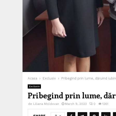
Acasa
Exclusiv
Pribegind prin lume, dăruind iubir
Exclusiv
Pribegind prin lume, dăr
de
Liliana Moldovan
March 9, 2023
0
1261
SHARE