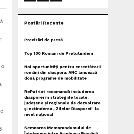
:
C
sibilitatea și candoarea lor. Ei poartă emoții și sentimente cu frecvențe superioare nouă. ..,” Cu aceeași sinceritate și emoție , se mărturisește și doamna Luminița Moga…”
H
Postări Recente
Precizări de presă
Top 100 Români de Pretutindeni
Noi oportunități pentru cercetătorii
români din diaspora: ANC lansează
două programe de mobilitate
RePatriot recomandă includerea
diasporei în strategiile locale,
județene și regionale de dezvoltare
și extinderea „Zilelor Diasporei” la
nivel național
Semnarea Memorandumului de
Înțelegere între Academia Română