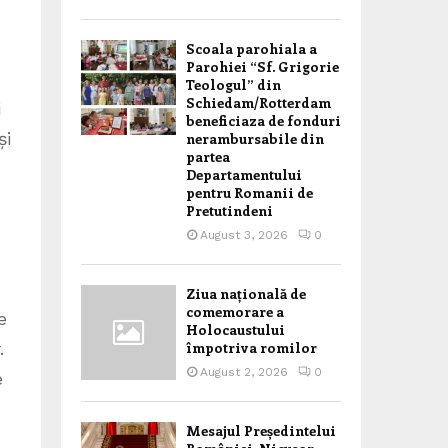
Scoala parohiala a
Parohiei “Sf. Grigorie
Teologul” din
Schiedam/Rotterdam
beneficiaza de fonduri
nerambursabile din
partea
Departamentului
pentru Romanii de
Pretutindeni
August 3, 2026
0
Ziua națională de
comemorare a
Holocaustului
împotriva romilor
August 2, 2026
0
Mesajul Președintelui