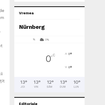
Vremea
Nürnberg
%
0%
°
0
C
0
°
°
0
13
°
13
°
12
°
13
°
10
°
JOI
VIN
SÂM
DUM
LUN
Editoriale