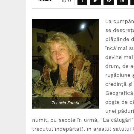
0
La cumpăna dintre anotimpuri, atunci când pământul începe să se descrețească de la înghețul năprasnic, când firișoarele plăpânde de iarbă se înalță îcrezătoare spre razele soarelui dar încă mai sunt petice de zăpadă pe dealuri și munți, când ziua devine mai lungă și noaptea mai caldă, am pornit din nou la drum, de această dată spre Oradea. Orice călătorie începre cu o rugăciune și Mănăstirea Izbuc este cea mai importantă oază de credință și rugăciune din zona Bihorului. Dan Ghinea în România Geografică ne spune… ” Mănăstirea Izbuc, care adăposteşte o obşte de călugari, se află “cuibărită” într-o poiană din mijlocul unei păduri de la poalele M-ţilor Codru Moma şi Bihor, pe un loc numit, cu secole în urmă, “La călugări” (fapt care confirmă existenţa unui lăcaş monhal în trecutul îndepărtat), în arealul satului Călugări (numit Ponoarele, în perioada 1 ianuarie 1965 – 20 mai 1996) din comuna Cărpinet, judeţul Bihor, la 10 km Sud de oraşul Vaşcău şi 104 km Sud Est de municipiul Oradea, situate în partea de Vest a României. Mănăstirea Izbuc, aflată în apropierea unui izvor carstic, numit izbuc, a fost întemeiată la propunerea profesorului şi geografului Simion Mehedinţi care, în anul 1924, a cercetat căldarea carstică de la Izbuc, unde se află şi renumitul izvor din satul Călugări. Sugestia savantului Simion Mehedinţi de a înfiinţa o obşte monahală în acest loc a fost îmbrăţişată de către episcopul de Oradea din acel timp, Roman Ciorogariu, care a cerut aprobarea canonică a Sfântului Sinod, astfel încât, la 13 iunie 1928, a început construirea unei biserici şi a chiliilor, terminate în anul 1930. Această mănăstire s-a înfiripat pe locul unui vechi schit, întemeiat în jurul anului 1772 de doi călugări veniţi de la mănă
Zenovia Zamfir