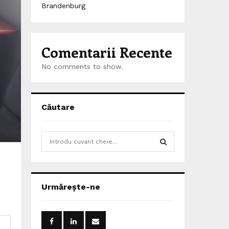
Brandenburg
Comentarii Recente
No comments to show.
Căutare
S
e
a
S
r
c
E
Urmărește-ne
h
f
A
o
r
R