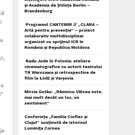
și Academia de Științe Berlin –
Brandenburg
Programul CANTEMIR // „CLARA –
Artă pentru prevenție” – proiect
colaborativ multidisciplinar
organizat cu sprijinul ICR în
România și Republica Moldova
Radu Jude în Polonia: ateliere
cinematografice cu actorii teatrului
TR Warszawa și retrospective de
film la Łódź și Varșovia
Mircia Gutău: „Râmnicu Vâlcea este,
mai mult decât un loc, un
sentiment”
Conferința „Familia Cioflec și
Clujul” susținută de istoricul
Luminița Cornea