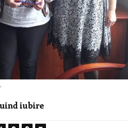
e
uind iubire