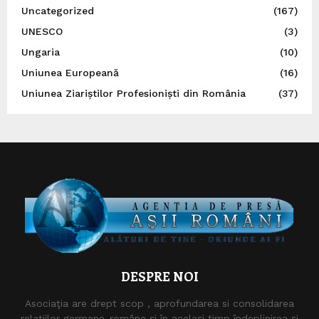
Uncategorized
(167)
UNESCO
(3)
Ungaria
(10)
Uniunea Europeană
(16)
Uniunea Ziariștilor Profesioniști din România
(37)
DESPRE NOI
Asociaţia are drept scop , aprofundarea si consolidarea
relaţiilor germane-române şi în acelaşi timp îndeplinirea şi