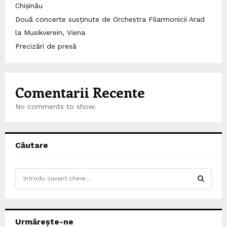
Chișinău
Două concerte susținute de Orchestra Filarmonicii Arad
la Musikverein, Viena
Precizări de presă
Comentarii Recente
No comments to show.
Căutare
S
e
a
S
r
c
E
Urmărește-ne
h