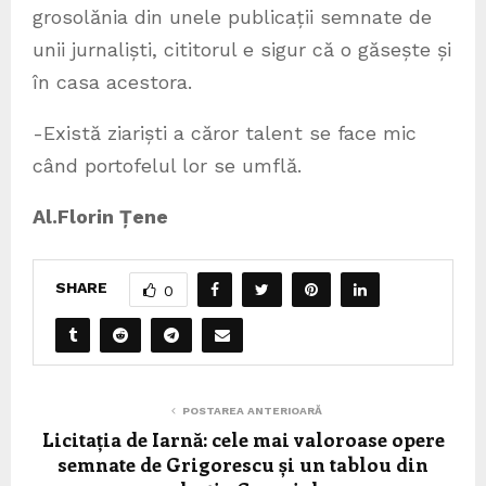
grosolănia din unele publicații semnate de
unii jurnaliști, cititorul e sigur că o găsește și
în casa acestora.
-Există ziariști a căror talent se face mic
când portofelul lor se umflă.
Al.Florin Țene
SHARE
0
POSTAREA ANTERIOARĂ
Licitația de Iarnă: cele mai valoroase opere
semnate de Grigorescu și un tablou din