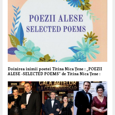
Doinirea inimii poetei Titina Nica Țene : „POEZII
ALESE -SELECTED POEMS” de Titina Nica Țene :