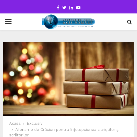
Facebook
Twitter
Linkedin
Youtube
PRIMARY
MENU
Acasa
Exclusiv
Aforisme de Crăciun pentru înțelepciunea ziariștilor și
scriitorilor