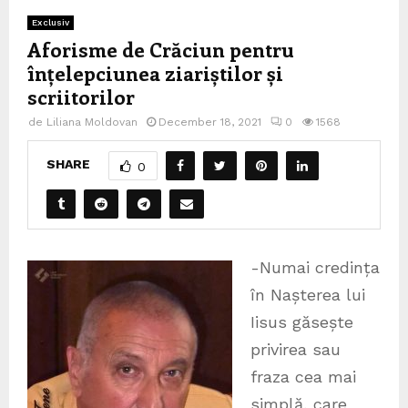
Exclusiv
Aforisme de Crăciun pentru
înțelepciunea ziariștilor și
scriitorilor
de
Liliana Moldovan
December 18, 2021
0
1568
SHARE
0
-Numai credința
în Nașterea lui
Iisus găsește
privirea sau
fraza cea mai
simplă, care