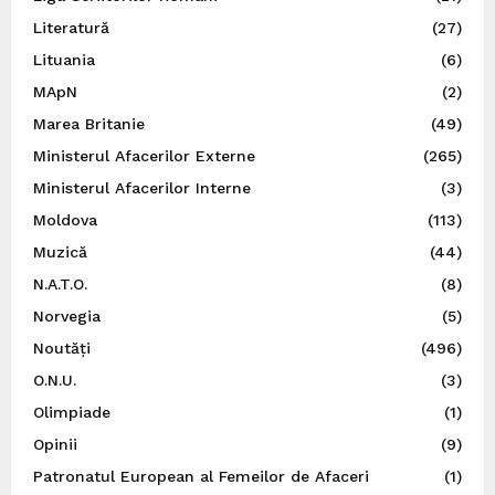
Literatură
(27)
Lituania
(6)
MApN
(2)
Marea Britanie
(49)
Ministerul Afacerilor Externe
(265)
Ministerul Afacerilor Interne
(3)
Moldova
(113)
Muzică
(44)
N.A.T.O.
(8)
Norvegia
(5)
Noutăți
(496)
O.N.U.
(3)
Olimpiade
(1)
Opinii
(9)
Patronatul European al Femeilor de Afaceri
(1)