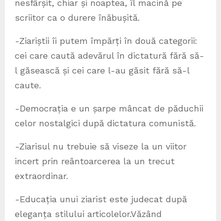
nesfârșit, chiar și noaptea, îl macină pe
scriitor ca o durere înăbușită.
-Ziariștii îi putem împărți în două categorii:
cei care caută adevărul în dictatură fără să-
l găsească și cei care l-au găsit fără să-l
caute.
-Democrația e un șarpe mâncat de păduchii
celor nostalgici după dictatura comunistă.
-Ziarisul nu trebuie să viseze la un viitor
incert prin reântoarcerea la un trecut
extraordinar.
-Educația unui ziarist este judecat după
eleganța stilului articolelor.Văzând