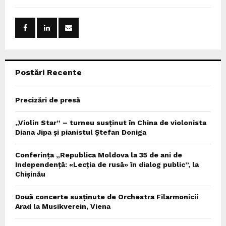
f
A
o
r
R
:
C
Postări Recente
H
Precizări de presă
„Violin Star” – turneu susținut în China de violonista
Diana Jipa și pianistul Ștefan Doniga
Conferința „Republica Moldova la 35 de ani de
Independență: «Lecția de rusă» în dialog public”, la
Chișinău
Două concerte susținute de Orchestra Filarmonicii
Arad la Musikverein, Viena