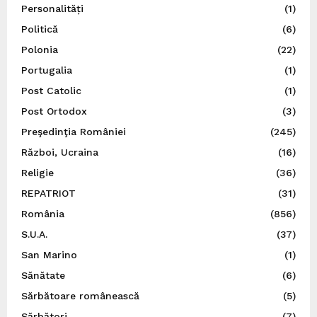
Personalități
(1)
Politică
(6)
Polonia
(22)
Portugalia
(1)
Post Catolic
(1)
Post Ortodox
(3)
Preşedinţia României
(245)
Război, Ucraina
(16)
Religie
(36)
REPATRIOT
(31)
România
(856)
S.U.A.
(37)
San Marino
(1)
Sănătate
(6)
Sărbătoare românească
(5)
Sărbători
(7)