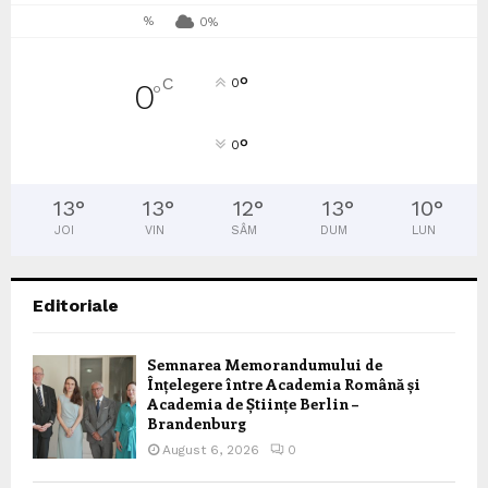
%
0%
°
C
0
0
°
°
0
13
°
13
°
12
°
13
°
10
°
JOI
VIN
SÂM
DUM
LUN
Editoriale
Semnarea Memorandumului de
Înțelegere între Academia Română și
Academia de Științe Berlin –
Brandenburg
August 6, 2026
0