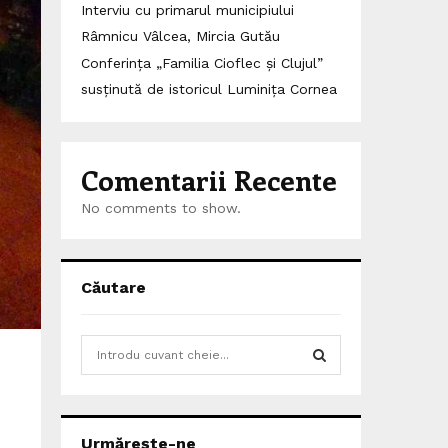
Interviu cu primarul municipiului
Râmnicu Vâlcea, Mircia Gutău
Conferința „Familia Cioflec și Clujul”
susținută de istoricul Luminița Cornea
Comentarii Recente
No comments to show.
Căutare
S
e
a
S
r
c
E
Urmărește-ne