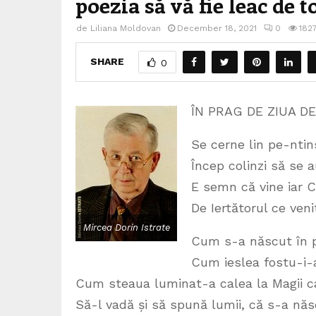
poezia să vă fie leac de t
de
Liliana Moldovan
December 18, 2021
0
182
SHARE
0
ÎN PRAG DE ZIUA D
Se cerne lin pe-ntin
Încep colinzi să se 
E semn că vine iar 
De Iertătorul ce veni
Mircea Dorin Istrate
Cum s-a născut în p
Cum ieslea fostu-i-a
Cum steaua luminat-a calea la Magii c
Să-l vadă și să spună lumii, că s-a nă