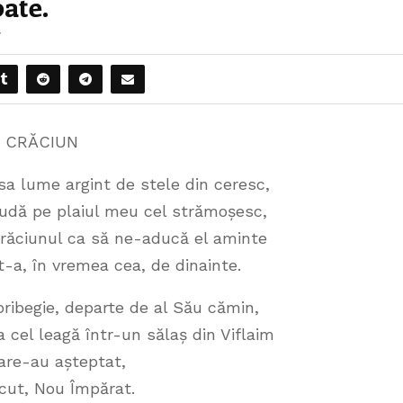
oate.
7
E CRĂCIUN
sa lume argint de stele din ceresc,
audă pe plaiul meu cel strămoșesc,
Crăciunul ca să ne-aducă el aminte
t-a, în vremea cea, de dinainte.
ribegie, departe de al Său cămin,
 cel leagă într-un sălaș din Viflaim
are-au așteptat,
scut, Nou Împărat.