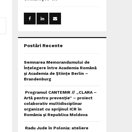
h
f
A
o
r
R
:
C
H
Postări Recente
Semnarea Memorandumului de
Înțelegere între Academia Română
și Academia de Științe Berlin –
Brandenburg
Programul CANTEMIR // „CLARA –
Artă pentru prevenție” – proiect
colaborativ multidisciplinar
organizat cu sprijinul ICR în
România și Republica Moldova
Radu Jude în Polonia: ateliere