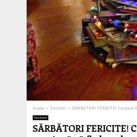
Acasa
Exclusiv
SĂRBĂTORI FERICITE! Cu pace liniș
Exclusiv
SĂRBĂTORI FERICITE! Cu p