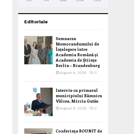
JOI
VIN
SÂM
DUM
LUN
Editoriale
Semnarea
Memorandumului de
Înțelegere între
Academia Română și
Academia de Științe
Berlin – Brandenburg
August 6, 2026
0
Interviu cu primarul
municipiului Râmnicu
Vâlcea, Mircia Gutău
August 6, 2026
0
Conferința ROUNIT de