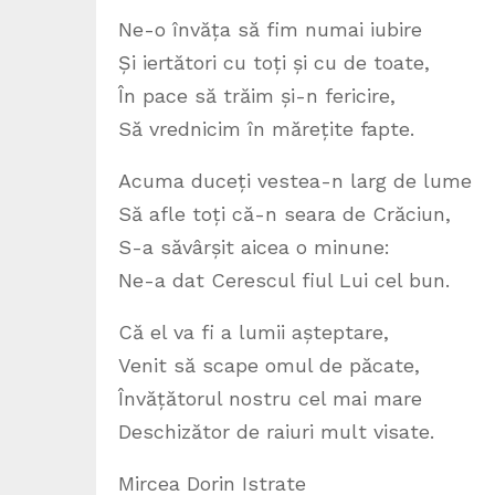
Ne-o învăța să fim numai iubire
Și iertători cu toți și cu de toate,
În pace să trăim și-n fericire,
Să vrednicim în mărețite fapte.
Acuma duceți vestea-n larg de lume
Să afle toți că-n seara de Crăciun,
S-a săvârșit aicea o minune:
Ne-a dat Cerescul fiul Lui cel bun.
Că el va fi a lumii așteptare,
Venit să scape omul de păcate,
Învățătorul nostru cel mai mare
Deschizător de raiuri mult visate.
Mircea Dorin Istrate