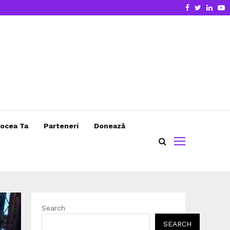
Facebook
Twitter
Linke
Y
ocea Ta
Parteneri
Donează
Search
SEARCH