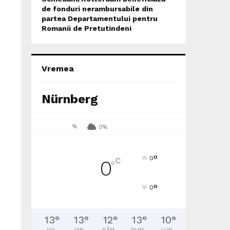
de fonduri nerambursabile din
partea Departamentului pentru
Romanii de Pretutindeni
Vremea
Nürnberg
%
0%
°
0
C
0
°
°
0
13
°
13
°
12
°
13
°
10
°