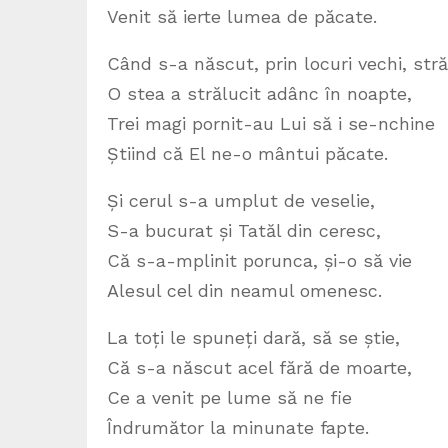
Venit să ierte lumea de păcate.
Când s-a născut, prin locuri vechi, stră
O stea a strălucit adânc în noapte,
Trei magi pornit-au Lui să i se-nchine
Știind că El ne-o mântui păcate.
Și cerul s-a umplut de veselie,
S-a bucurat și Tatăl din ceresc,
Că s-a-mplinit porunca, și-o să vie
Alesul cel din neamul omenesc.
La toți le spuneți dară, să se știe,
Că s-a născut acel fără de moarte,
Ce a venit pe lume să ne fie
Îndrumător la minunate fapte.