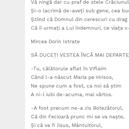
Vă ningă dar cu praf de stele Crăciunul 
Și-o lacrimă de-aveți sub gene, cea buc
Știind că Domnul din cerescuri cu drag 
Că îi urmați a Lui îndemnuri, ce viața v
Mircea Dorin Istrate
SĂ DUCEȚI VESTEA ÎNCĂ MAI DEPARTE
-Tu, călătorule aflat în Viflaim
Când l-a născut Maria pe Hrisos,
Ne spune cum a fost, ca noi să știm
A ni-l iubi de-acuma, mai vârtos.
-A fost precum ne-a zis Botezătorul,
Că din Fecioară prunc mi se va naște,
Și că va fi Iisus, Mântuitorul,