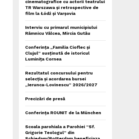
cinematografice cu actorii teatrului
TR Warszawa și retrospective de
film la Łódź și Varșovia
Interviu cu primarul municipiului
Râmnicu Vâlcea, Mircia Gutău
Conferința „Familia Cioflec și
Clujul” susținută de istoricul
Luminița Cornea
Rezultatul concursului pentru
selecția și acordarea bursei
„Ierunca-Lovinescu” 2026/2027
Precizări de presă
Conferința ROUNIT de la München
Scoala parohiala a Parohiei “Sf.
Grigorie Teologul” din
Schiedam/Rotterdam beneficiaza