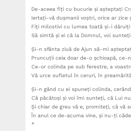
De-aceea fiți cu bucurie și așteptați C
Iertați-vă dușmanii voștri, orice ar zice 
Fiți milostivi cu lumea toată și-i dăruiți
Să simtă și ei că la Domnul, voi sunteți
Și-n sfânta ziuă de Ajun să-mi așteptați
Pruncuții ceia doar de-o șchioapă, ce-n 
Ce-or colinda pe sub ferestre, a voastr
Vă urce sufletul în ceruri, în preamărit
Și-n gând cu ei spuneți colinda, cerând
Că păcătoși și voi îmi sunteți, că Lui n
Și chiar de greu vă e, promiteți, că vă s
În anul ce de-acuma vine, și nu-ți căde
*