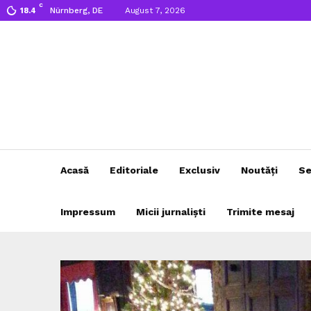
C
Nürnberg, DE
August 7, 2026
18.4
Acasă
Editoriale
Exclusiv
Noutăți
Se
Impressum
Micii jurnaliști
Trimite mesaj