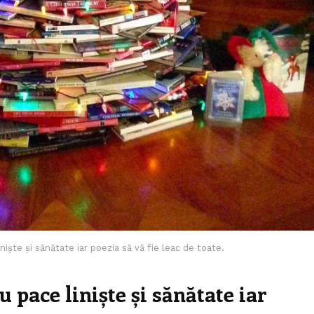
te și sănătate iar poezia să vă fie leac de toate.
ace liniște și sănătate iar