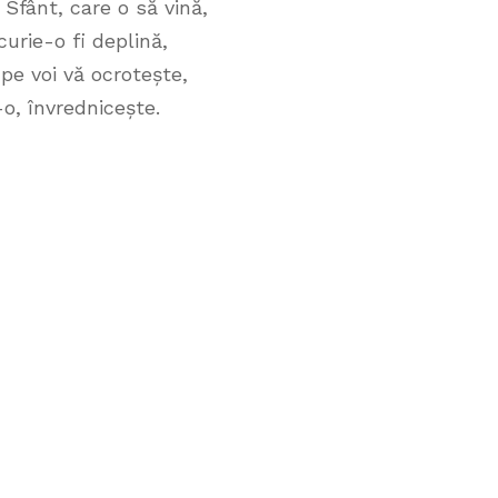
Sfânt, care o să vină,
urie-o fi deplină,
pe voi vă ocrotește,
-o, învrednicește.