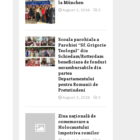
la München
August 3, 2026
0
Scoala parohiala a
Parohiei “Sf. Grigorie
Teologul” din
Schiedam/Rotterdam
beneficiaza de fonduri
nerambursabile din
partea
Departamentului
pentru Romanii de
Pretutindeni
August 3, 2026
0
Ziua națională de
comemorare a
Holocaustului
împotriva romilor