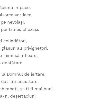
răciunu-n pace,
și-orce vor face,
 pe nevoiași,
 pentru ei, chezași.
 colindători,
glasuri au privighetori,
e inimi să-nfioare,
ă desfătare.
 la Domnul de iertare,
u dat-ați ascultare,
chimbați, și-ți fi mai buni
a-n, deșertăciuni.