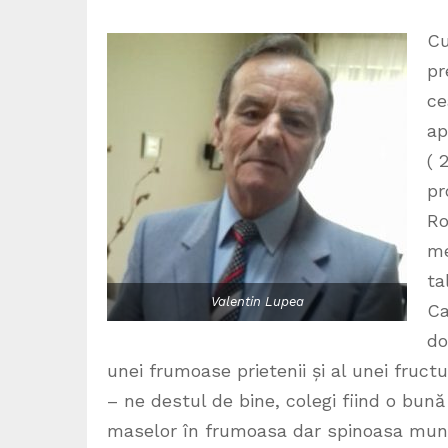
Cu
pr
ce
ap
( 
pr
Ro
me
ta
Valentin Lupea
Ca
do
unei frumoase prietenii și al unei fruc
– ne destul de bine, colegi fiind o bună
maselor în frumoasa dar spinoasa munc