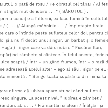
rutul, o pată de roșu / Pe obrazul cel tânăr / Al fet
n strigăt mut de iubire . . . ” ( SĂRUTUL ) .
rima condiție a înfloririi, ea face lumină în sufletul
/ ( . . . )/ Alungă mâhnirile . . . / Împletește firele
, pe care o întinde peste sufletele celor doi, pentru c
oi și a nu fi decât unul singur, un barbat și o femeie
Hugo ) , înger care va dărui iubire ” Fiecărei flori,
 , împărțind zâmbete și cântece. În felul acesta, ferici
 o dulce șoaptă / Într – un gând frumos, într – o rază 
 se adresează acelui alter – ego al său , sigur pe el,
e iminentă : ” Stinge toate supărările din inima ta 
ore afirma că iubirea apare atunci când sufletul
floresc singure. La acest nivel, ” Iubirea e zâmbet /
ânduri, abis . . . / Frământări și alean / Înălțării și