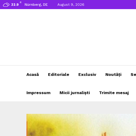
C
Nürnberg, DE
August 9, 2026
32.9
Acasă
Editoriale
Exclusiv
Noutăți
Se
Impressum
Micii jurnaliști
Trimite mesaj