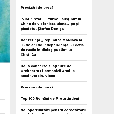
Precizări de presă
„Violin Star” – turneu susținut în
China de violonista Diana Jipa și
pianistul Ștefan Doniga
Conferința „Republica Moldova la
35 de ani de Independență: «Lecția
de rusă» în dialog public”, la
Chișinău
Două concerte susținute de
Orchestra Filarmonicii Arad la
Musikverein, Viena
Precizări de presă
Top 100 Români de Pretutindeni
Noi oportunități pentru cercetătorii