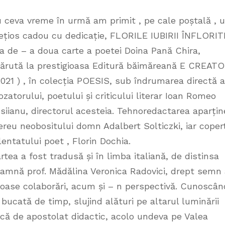
 ceva vreme în urmă am primit , pe cale poștală , 
ețios cadou cu dedicație, FLORILE IUBIRII ÎNFLORIT
a de – a doua carte a poetei Doina Pană Chira,
ărută la prestigioasa Editură băimăreană E CREAT
2021 ) , în colecția POESIS, sub îndrumarea directă a
ozatorului, poetului și criticului literar Ioan Romeo
siianu, directorul acesteia. Tehnoredactarea aparțin
reu neobositului domn Adalbert Solticzki, iar coper
lentatului poet , Florin Dochia.
rtea a fost tradusă și în limba italiană, de distinsa
amnă prof. Mădălina Veronica Radovici, drept semn 
tuoase colaborări, acum și – n perspectivă. Cunoscâ
 bucată de timp, slujind alături pe altarul luminării
ă de apostolat didactic, acolo undeva pe Valea