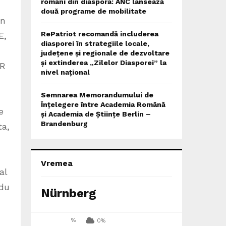
români din diaspora: ANC lansează
două programe de mobilitate
un
RePatriot recomandă includerea
E,
diasporei în strategiile locale,
județene și regionale de dezvoltare
și extinderea „Zilelor Diasporei” la
OR
nivel național
Semnarea Memorandumului de
Înțelegere între Academia Română
e
și Academia de Științe Berlin –
Brandenburg
ta,
Vremea
al
ndu
Nürnberg
%
0%