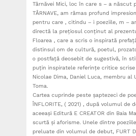
Târnăvei Mici, loc în care s – a născut
TÂRNAVE, am rămas profund impresionat
pentru care , citindu – i poeziile, m – 
directă la prețiosul conținut al prezent
Floarea , care a scris o inspirată prefaț
distinsul om de cultură, poetul, prozato
o postfață deosebit de sugestivă, în sti
puțin inspiratele referințe critice scris
Nicolae Dima, Daniel Luca, membru al Uni
Toma.
Cartea cuprinde peste șaptezeci de poez
ÎNFLORITE, ( 2021) , după volumul de d
aceeași Editură E CREATOR din Baia Mar
scurtă și aforisme. Unele dintre poezi
preluate din volumul de debut, FURT D