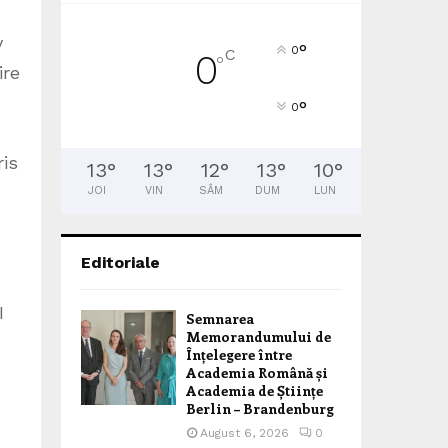
v
°
0
C
0
°
ire
°
0
ris
13
°
13
°
12
°
13
°
10
°
JOI
VIN
SÂM
DUM
LUN
Editoriale
I
Semnarea
Memorandumului de
Înțelegere între
Academia Română și
Academia de Științe
Berlin – Brandenburg
August 6, 2026
0