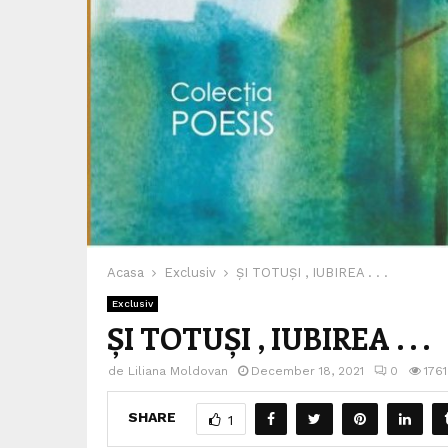
Acasa
Exclusiv
ȘI TOTUȘI , IUBIREA . . .
Exclusiv
ȘI TOTUȘI , IUBIREA . . .
de
Liliana Moldovan
December 18, 2021
0
1761
SHARE
1