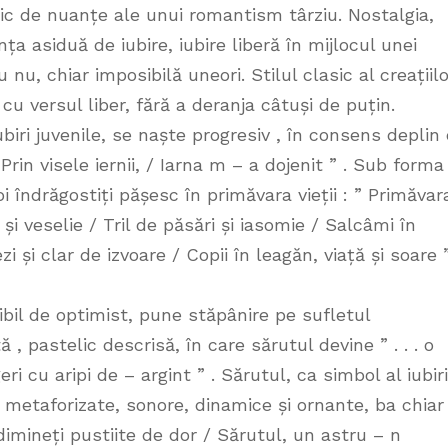
c de nuanțe ale unui romantism târziu. Nostalgia,
ța asiduă de iubire, iubire liberă în mijlocul unei
 nu, chiar imposibilă uneori. Stilul clasic al creațiilo
u versul liber, fără a deranja câtuși de puțin.
ubiri juvenile, se naște progresiv , în consens deplin
Prin visele iernii, / Iarna m – a dojenit ” . Sub forma
oi îndrăgostiți pășesc în primăvara vieții : ” Primăvar
 și veselie / Tril de păsări și iasomie / Salcâmi în
 și clar de izvoare / Copii în leagăn, viață și soare ”
ribil de optimist, pune stăpânire pe sufletul
ă , pastelic descrisă, în care sărutul devine ” . . . o
i cu aripi de – argint ” . Sărutul, ca simbol al iubiri
e metaforizate, sonore, dinamice și ornante, ba chiar
dimineți pustiite de dor / Sărutul, un astru – n