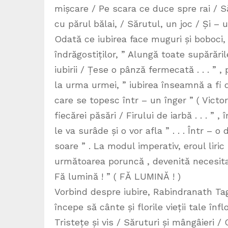
mișcare / Pe scara ce duce spre rai / Să
cu părul bălai, / Sărutul, un joc / Și – u
Odată ce iubirea face muguri și boboci, p
îndrăgostiților, ” Alungă toate supărările 
iubirii / Țese o pânză fermecată . . . ” 
la urma urmei, ” iubirea înseamnă a fi d
care se topesc într – un înger ” ( Victor 
fiecărei păsări / Firului de iarbă . . . ”
le va surâde și o vor afla ” . . . Într –
soare ” . La modul imperativ, eroul liric
următoarea poruncă , devenită necesitat
Fă lumină ! ” ( FĂ LUMINĂ ! )
Vorbind despre iubire, Rabindranath Tag
începe să cânte și florile vieții tale în
Tristețe și vis / Săruturi și mângâieri / G