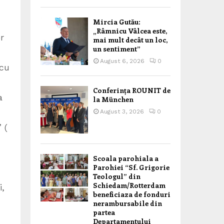
Mircia Gutău:
„Râmnicu Vâlcea este,
r
mai mult decât un loc,
un sentiment”
August 6, 2026
0
 cu
Conferința ROUNIT de
a
la München
August 3, 2026
0
 (
Scoala parohiala a
Parohiei “Sf. Grigorie
Teologul” din
Schiedam/Rotterdam
i,
beneficiaza de fonduri
nerambursabile din
partea
Departamentului