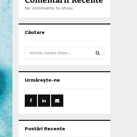
No comments to show.
Căutare
S
e
a
S
r
c
E
Urmărește-ne
h
f
A
o
r
R
:
C
H
Postări Recente