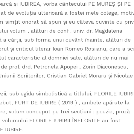
 parcă și IUBIREA, vorba cântecului PE MUREȘ ȘI PE
 de evoluția ulterioară a fostei mele colege, moti
am simțit onorat să spun și eu câteva cuvinte cu priv
ului volum , alături de conf . univ. dr. Magdalena
ă a cărții, sub forma unui cuvânt înainte, alături de
rul și criticul literar Ioan Romeo Rosiianu, care a sc
lul caracteristic al domniei sale, alături de nu mai
e de prof. drd. Petronela Apopei , Zorin Diaconescu,
unii Scriitorilor, Cristian Gabriel Moraru și Nicolae
ii, sub egida simbolistică a titlului, FLORILE IUBIRI
ebut, FURT DE IUBIRE ( 2019 ) , ambele apărute la
e, volum conceput pe trei secțiuni : poezie, proză
ile volumului FLORILE IUBIRII ÎNFLORITE au fost
E IUBIRE.