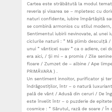
Cartea este străbătută la modul temati
reveria și visarea se – mpletesc cu dorin
naturi confidente, iubire împărtășită sau
se combină armonios cu stilul modern, c
Sentimentul iubirii nevinovate, al unei i
ciclurile naturii : ” Mă plimb desculță / 
unui ” vânticel suav ” ca o adiere, cei d
era aici, / Și mi – a promis / Zile senine
floare / Zumzet de – albine / Ape limpezi
PRIMĂVARA ) .
Un sentiment innoitor, purificator și te
îndrăgostiților, într – o natură luxuriant
pală de vânt / Adusă din ceruri / De înger
este învelit într – o puzderie de epitet
cosmice : ” Sărutul, rază de soare / În 