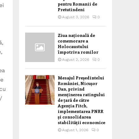
pentru Romanii de
ei
Pretutindeni
August 3, 2026
0
Ziua națională de
comemorare a
ă,
Holocaustului
,
împotriva romilor
August 2, 2026
0
rea
Mesajul Președintelui
de
României, Nicușor
 cu
Dan, privind
menținerea ratingului
/
de țară de către
Agenția Fitch,
implementarea PNRR
și consolidarea
stabilității economice
August 1, 2026
0