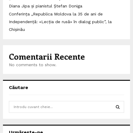
Diana Jipa și pianistul Ștefan Doniga
Conferința „Republica Moldova la 35 de ani de
Independență: «Lecția de rusă» în dialog public”, la
Chișinău
Comentarii Recente
No comments to show.
Căutare
S
e
a
S
r
c
E
Urmărește-ne