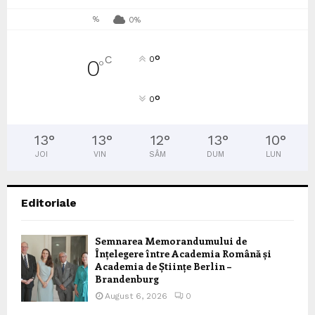
%
0%
°
C
0
0
°
°
0
13
°
13
°
12
°
13
°
10
°
JOI
VIN
SÂM
DUM
LUN
Editoriale
Semnarea Memorandumului de
Înțelegere între Academia Română și
Academia de Științe Berlin –
Brandenburg
August 6, 2026
0