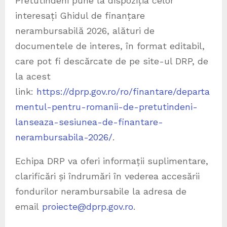
Pretutindeni pune la dispoziția celor
interesați Ghidul de finanțare
nerambursabilă 2026, alături de
documentele de interes, în format editabil,
care pot fi descărcate de pe site-ul DRP, de
la acest
link:
https://dprp.gov.ro/ro/finantare/departa
mentul-pentru-romanii-de-pretutindeni-
lanseaza-sesiunea-de-finantare-
nerambursabila-2026/
.
Echipa DRP va oferi informații suplimentare,
clarificări și îndrumări în vederea accesării
fondurilor nerambursabile la adresa de
email
proiecte@dprp.gov.ro
.