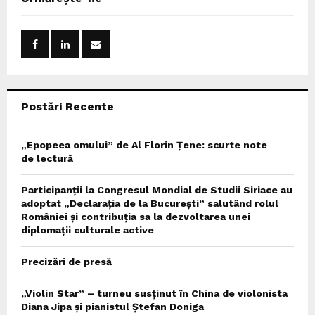
h
f
A
o
r
R
:
C
Postări Recente
H
„Epopeea omului” de Al Florin Țene: scurte note
de lectură
Participanții la Congresul Mondial de Studii Siriace au
adoptat „Declarația de la București” salutând rolul
României și contribuția sa la dezvoltarea unei
diplomații culturale active
Precizări de presă
„Violin Star” – turneu susținut în China de violonista
Diana Jipa și pianistul Ștefan Doniga