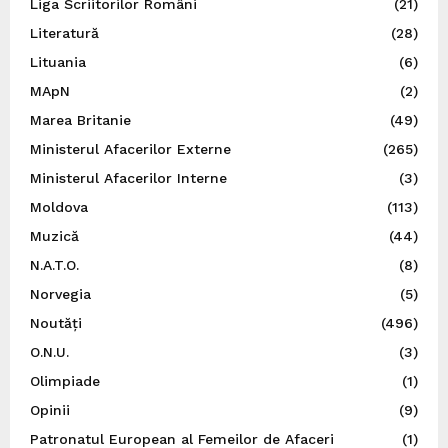
Liga Scriitorilor Români
(21)
Literatură
(28)
Lituania
(6)
MApN
(2)
Marea Britanie
(49)
Ministerul Afacerilor Externe
(265)
Ministerul Afacerilor Interne
(3)
Moldova
(113)
Muzică
(44)
N.A.T.O.
(8)
Norvegia
(5)
Noutăți
(496)
O.N.U.
(3)
Olimpiade
(1)
Opinii
(9)
Patronatul European al Femeilor de Afaceri
(1)