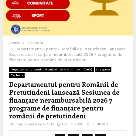
Acasa
Diaspora
Departamentul pentru Românii de Pretutindeni lansează
Sesiunea de finanțare nerambursabilă 2026 7 programe de
finanțare pentru românii de pretutindeni
Departamentul pentru Românii de Pretutindeni (DRP)
Diaspora
Exclusiv
Departamentul pentru Românii de
Pretutindeni lansează Sesiunea de
finanțare nerambursabilă 2026 7
programe de finanțare pentru
românii de pretutindeni
de
Ionela van Reez-Zota
April 1, 2026
0
601