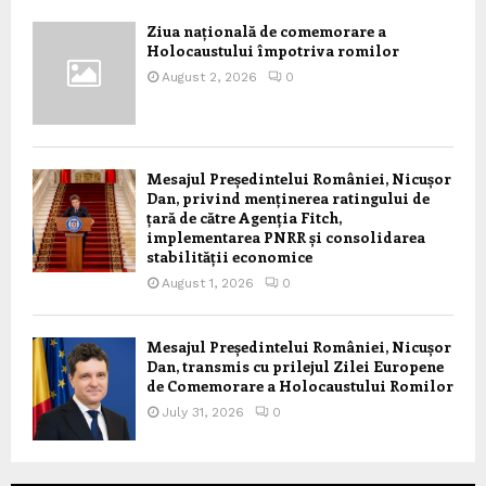
Ziua națională de comemorare a
Holocaustului împotriva romilor
August 2, 2026
0
Mesajul Președintelui României, Nicușor
Dan, privind menținerea ratingului de
țară de către Agenția Fitch,
implementarea PNRR și consolidarea
stabilității economice
August 1, 2026
0
Mesajul Președintelui României, Nicușor
Dan, transmis cu prilejul Zilei Europene
de Comemorare a Holocaustului Romilor
July 31, 2026
0