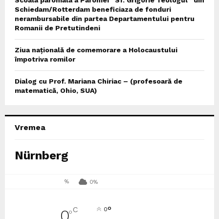
Schiedam/Rotterdam beneficiaza de fonduri
nerambursabile din partea Departamentului pentru
Romanii de Pretutindeni
Ziua națională de comemorare a Holocaustului
împotriva romilor
Dialog cu Prof. Mariana Chiriac – (profesoară de
matematică, Ohio, SUA)
Vremea
Nürnberg
%
0%
°
C
0
0
°