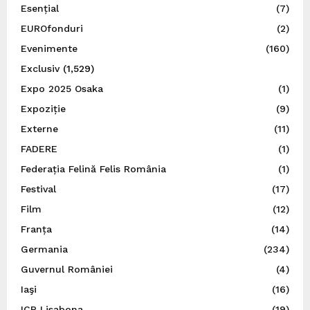
Esențial
(7)
EUROfonduri
(2)
Evenimente
(160)
Exclusiv
(1,529)
Expo 2025 Osaka
(1)
Expoziție
(9)
Externe
(11)
FADERE
(1)
Federația Felină Felis România
(1)
Festival
(17)
Film
(12)
Franța
(14)
Germania
(234)
Guvernul României
(4)
Iaşi
(16)
ICR Lisabona
(19)