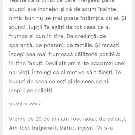
atunci s-a incheiat și că de acum înainte
nimic bun nu se mai poate întâmpla cu ei. Și
atunci, lupți! Te agăți de tot ceea ce ai
frumos și bun în tine. De credință, de
speranță, de prieteni, de familie. Și renaști.
Începi cea mai frumoasă călătorie posibilă:
în tine însuți. Devii alt om și te adaptezi unei
noi vieți. Înțelegi că ai motive să trăiești. Te
bucuri de ceea ce ești și de ceea ce ai.
Inspiri pe ceilalți.
???? ?????
Vreme de 20 de ani am fost izolat de ceilalți.
Am fost batjocorit, bătut, înjosit. Mi s-a