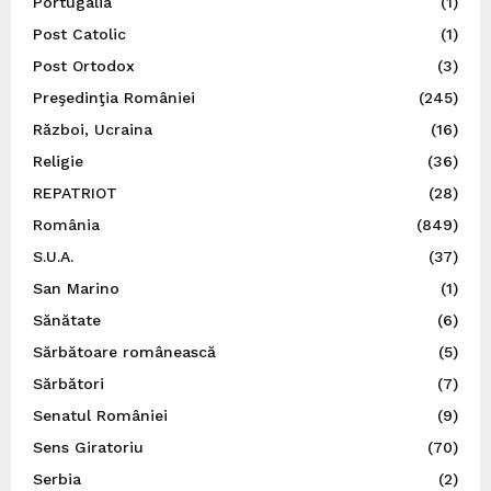
Portugalia
(1)
Post Catolic
(1)
Post Ortodox
(3)
Preşedinţia României
(245)
Război, Ucraina
(16)
Religie
(36)
REPATRIOT
(28)
România
(849)
S.U.A.
(37)
San Marino
(1)
Sănătate
(6)
Sărbătoare românească
(5)
Sărbători
(7)
Senatul României
(9)
Sens Giratoriu
(70)
Serbia
(2)