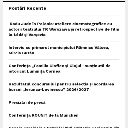
Postări Recente
H
Radu Jude în Polonia: ateliere cinematografice cu
actorii teatrului TR Warszawa și retrospective de film
la Łódź și Varșovia
Interviu cu primarul municipiului Râmnicu Vâlcea,
Mircia Gutău
Conferința „Familia Cioflec și Clujul” susținută de
istoricul Luminița Cornea
Rezultatul concursului pentru selecția și acordarea
bursei „Ierunca-Lovinescu” 2026/2027
Precizări de presă
Conferința ROUNIT de la München
Scoala parohiala a Parohiei “Sf. Grigorie Teologul” din