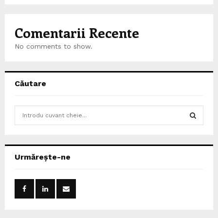
Comentarii Recente
No comments to show.
Căutare
S
e
a
S
r
c
E
Urmărește-ne
h
f
A
o
r
R
:
C