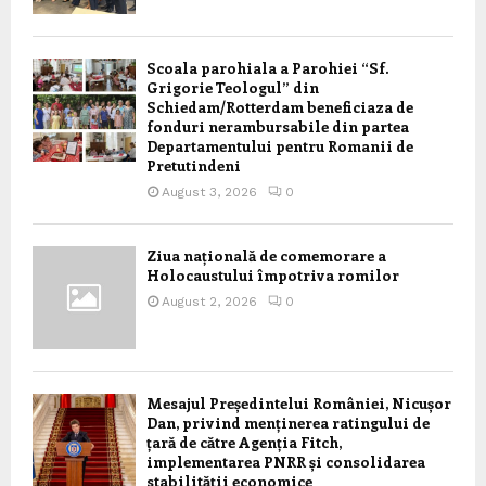
Scoala parohiala a Parohiei “Sf.
Grigorie Teologul” din
Schiedam/Rotterdam beneficiaza de
fonduri nerambursabile din partea
Departamentului pentru Romanii de
Pretutindeni
August 3, 2026
0
Ziua națională de comemorare a
Holocaustului împotriva romilor
August 2, 2026
0
Mesajul Președintelui României, Nicușor
Dan, privind menținerea ratingului de
țară de către Agenția Fitch,
implementarea PNRR și consolidarea
stabilității economice