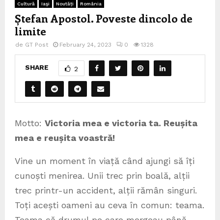
Cultură
Iaşi
Noutăți
România
Ștefan Apostol. Poveste dincolo de
limite
de
GT Post
February 24, 2023
0
1328
SHARE
2
Motto:
Victoria mea e victoria ta. Reușita
mea e reușita voastră!
Vine un moment în viață când ajungi să îți
cunoști menirea. Unii trec prin boală, alții
trec printr-un accident, alții rămân singuri.
Toți acești oameni au ceva în comun: teama.
Teama că drumul pe care mergeau până