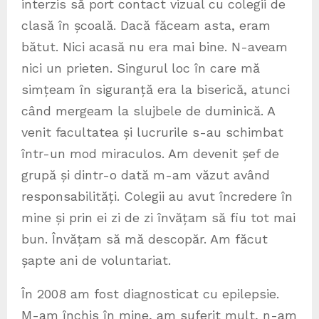
interzis să port contact vizual cu colegii de
clasă în școală. Dacă făceam asta, eram
bătut. Nici acasă nu era mai bine. N-aveam
nici un prieten. Singurul loc în care mă
simțeam în siguranță era la biserică, atunci
când mergeam la slujbele de duminică. A
venit facultatea și lucrurile s-au schimbat
într-un mod miraculos. Am devenit șef de
grupă și dintr-o dată m-am văzut având
responsabilități. Colegii au avut încredere în
mine și prin ei zi de zi învățam să fiu tot mai
bun. Învățam să mă descopăr. Am făcut
șapte ani de voluntariat.
În 2008 am fost diagnosticat cu epilepsie.
M-am închis în mine, am suferit mult, n-am