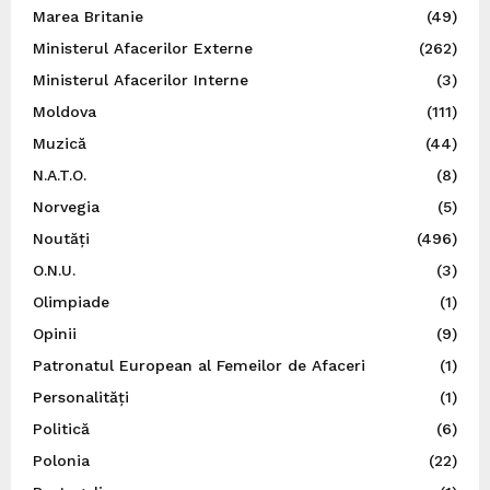
Marea Britanie
(49)
Ministerul Afacerilor Externe
(262)
Ministerul Afacerilor Interne
(3)
Moldova
(111)
Muzică
(44)
N.A.T.O.
(8)
Norvegia
(5)
Noutăți
(496)
O.N.U.
(3)
Olimpiade
(1)
Opinii
(9)
Patronatul European al Femeilor de Afaceri
(1)
Personalități
(1)
Politică
(6)
Polonia
(22)