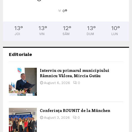
°
0
13
°
13
°
12
°
13
°
10
°
JOI
VIN
SÂM
DUM
LUN
Editoriale
Interviu cu primarul municipiului
Râmnicu Vâlcea, Mircia Gutău
August 6, 2026
0
Conferința ROUNIT de la München
August 3, 2026
0