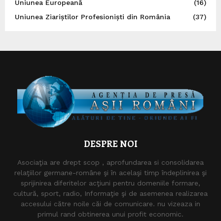
Uniunea Europeană
(16)
Uniunea Ziariștilor Profesioniști din România
(37)
DESPRE NOI
Asociaţia are drept scop , aprofundarea si consolidarea
relaţiilor germane-române şi în acelaşi timp îndeplinirea şi
sprijinirea diferitelor acţiuni pentru domeniile formare,
cultură, sport, radio, Informaţie şi de asemenea realizarea
accesului către noile căi de comunicare. nu vizeaza in
primul rand obtinerea unui profit economic.