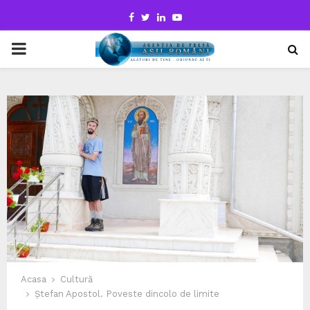
Facebook
Twitter
Linkedin
Youtube
PRIMARY
MENU
Acasa
Cultură
Ștefan Apostol. Poveste dincolo de limite