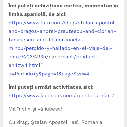
Îmi puteți achiziționa cartea, momentan în
limba spaniolă, de aici
:
https://www.lulu.com/shop/stefan-apostol-
and-dragos-andrei-preutescu-and-ciprian-
tanasescu-and-liliana-ionela-
mincu/perdido-y-hallado-en-el-viaje-del-
coraz%C3%B3n/paperback/product-
en4zw4.html?
q=Perdido+y&page=1&pageSize=4
Îmi puteți urmări activitatea aici
:
https://www.facebook.com/apostol.stefan.7
Mă înclin și vă iubesc!
Cu drag, Ștefan Apostol. Iași, Romania