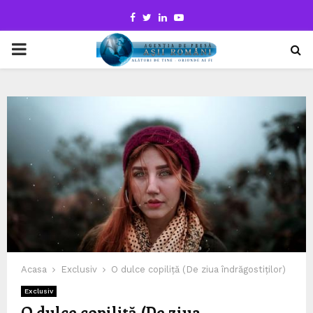
Facebook
Twitter
Linkedin
Youtube
PRIMARY
MENU
Acasa
Exclusiv
O dulce copiliță (De ziua îndrăgostiților)
Exclusiv
O dulce copiliță (De ziua