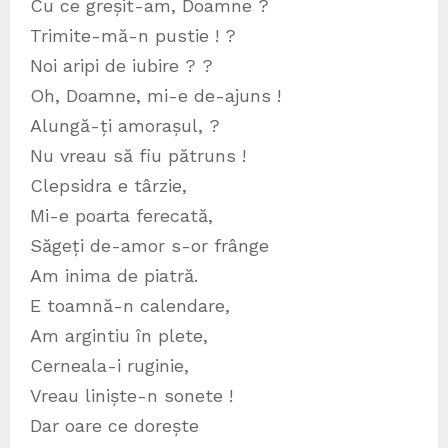
Cu ce greșit-am, Doamne ?
Trimite-mă-n pustie ! ?
Noi aripi de iubire ? ?
Oh, Doamne, mi-e de-ajuns !
Alungă-ți amorașul, ?
Nu vreau să fiu pătruns !
Clepsidra e târzie,
Mi-e poarta ferecată,
Săgeți de-amor s-or frânge
Am inima de piatră.
E toamnă-n calendare,
Am argintiu în plete,
Cerneala-i ruginie,
Vreau liniște-n sonete !
Dar oare ce dorește