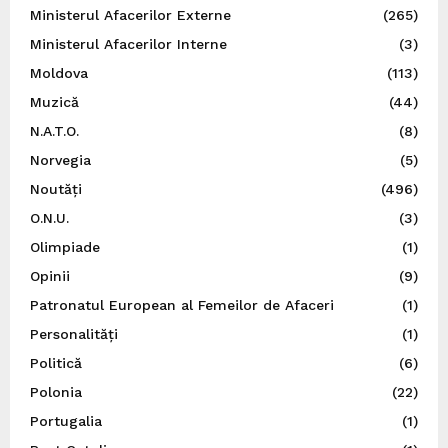
Ministerul Afacerilor Externe
(265)
Ministerul Afacerilor Interne
(3)
Moldova
(113)
Muzică
(44)
N.A.T.O.
(8)
Norvegia
(5)
Noutăți
(496)
O.N.U.
(3)
Olimpiade
(1)
Opinii
(9)
Patronatul European al Femeilor de Afaceri
(1)
Personalități
(1)
Politică
(6)
Polonia
(22)
Portugalia
(1)