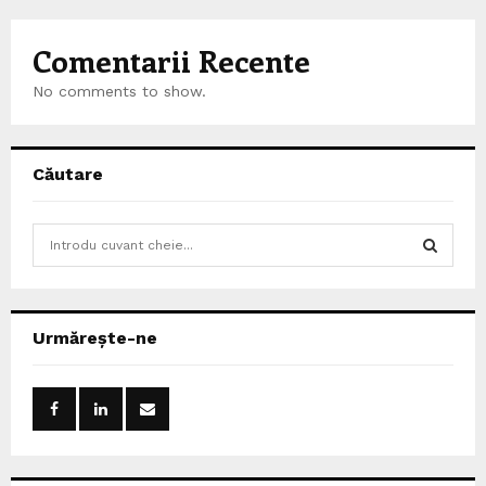
Comentarii Recente
No comments to show.
Căutare
S
e
a
S
r
c
E
Urmărește-ne
h
f
A
o
r
R
:
C