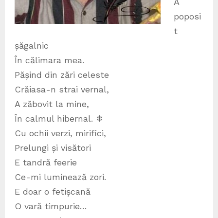
A
poposi
t
șăgalnic
În călimara mea.
Pășind din zări celeste
Crăiasa-n strai vernal,
A zăbovit la mine,
În calmul hibernal. ❄
Cu ochii verzi, mirifici,
Prelungi și visători
E tandră feerie
Ce-mi luminează zori.
E doar o fetișcană
O vară timpurie…