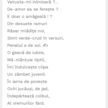
Vetusta-mi inimioară ?…
De-amor ea se ferește ?
E doar o amăgeală ! ?
Din desuete ramuri
Răsar mlădiţe noi,
Simt verde-crud în versuri,
Penelul e de soi. ✍
O geană de iubire,
Mă-nlănțuie tiptil,
Îmi îndulcește clipa
Un zâmbet juvenil.
În iarna de poveste
Ochi jucăuși, de jad,
Îndepărtează colbul,
Al vremurilor fard.