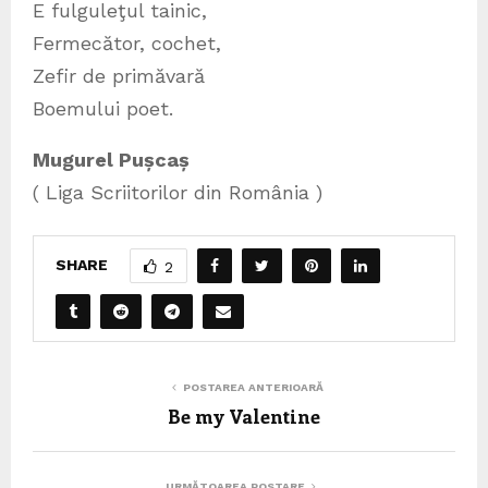
E fulguleţul tainic,
Fermecător, cochet,
Zefir de primăvară
Boemului poet.
Mugurel Pușcaș
( Liga Scriitorilor din România )
SHARE
2
POSTAREA ANTERIOARĂ
Be my Valentine
URMĂTOAREA POSTARE