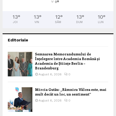
°
0
13
°
13
°
12
°
13
°
10
°
JOI
VIN
SÂM
DUM
LUN
Editoriale
Semnarea Memorandumului de
Înțelegere între Academia Română și
Academia de Științe Berlin –
Brandenburg
August 6, 2026
0
Mircia Gutău: „Râmnicu Vâlcea este, mai
mult decât un loc, un sentiment”
August 6, 2026
0