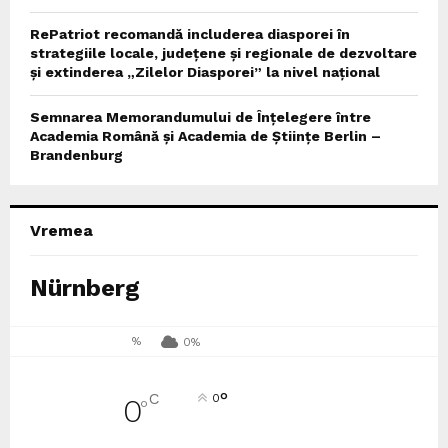
RePatriot recomandă includerea diasporei în
strategiile locale, județene și regionale de dezvoltare
și extinderea „Zilelor Diasporei” la nivel național
Semnarea Memorandumului de Înțelegere între
Academia Română și Academia de Științe Berlin –
Brandenburg
Vremea
Nürnberg
%
0%
°
C
0
0
°