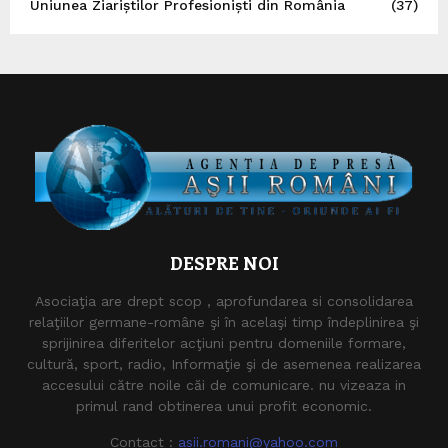
Uniunea Ziariștilor Profesioniști din România
(37)
DESPRE NOI
Asociaţia are drept scop , aprofundarea si consolidarea
relaţiilor germane-române şi în acelaşi timp îndeplinirea şi
sprijinirea diferitelor acţiuni pentru domeniile formare,
cultură, sport, radio, Informaţie şi de asemenea realizarea
accesului către noile căi de comunicare. nu vizeaza in
primul rand obtinerea unui profit economic.
Contact :
asii.romani@yahoo.com