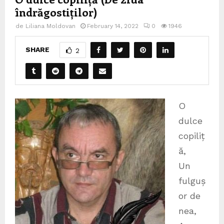
îndrăgostiților)
de
Liliana Moldovan
February 14, 2022
0
1946
SHARE
2
O
dulce
copiliț
ă,
Un
fulguș
or de
nea,