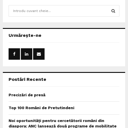
S
e
a
S
r
c
E
Urmărește-ne
h
f
A
o
r
R
:
C
Postări Recente
H
Precizări de presă
Top 100 Români de Pretutindeni
Noi oportunități pentru cercetătorii români din
diaspora: ANC lansează două programe de mobilitate