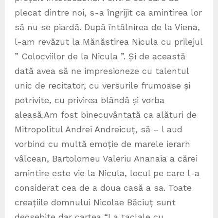
plecat dintre noi, s-a îngrijit ca amintirea lor
să nu se piardă. După întâlnirea de la Viena,
l-am revăzut la Mănăstirea Nicula cu prilejul
” Colocviilor de la Nicula ”. Și de această
dată avea să ne impresioneze cu talentul
unic de recitator, cu versurile frumoase și
potrivite, cu privirea blândă și vorba
aleasă.Am fost binecuvântată ca alături de
Mitropolitul Andrei Andreicuț, să – l aud
vorbind cu multă emoție de marele ierarh
vâlcean, Bartolomeu Valeriu Ananaia a cărei
amintire este vie la Nicula, locul pe care l-a
considerat cea de a doua casă a sa. Toate
creațiile domnului Nicolae Băciuț sunt
deosebite dar cartea “La taclale cu