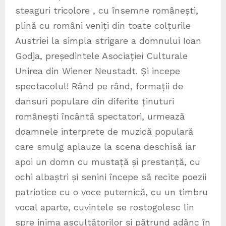
steaguri tricolore , cu însemne românești,
plină cu români veniți din toate colțurile
Austriei la simpla strigare a domnului Ioan
Godja, președintele Asociației Culturale
Unirea din Wiener Neustadt. Și incepe
spectacolul! Rând pe rând, formații de
dansuri populare din diferite ținuturi
românești încântă spectatori, urmează
doamnele interprete de muzică populară
care smulg aplauze la scena deschisă iar
apoi un domn cu mustață și prestanță, cu
ochi albaștri și senini începe să recite poezii
patriotice cu o voce puternică, cu un timbru
vocal aparte, cuvintele se rostogolesc lin
spre inima ascultătorilor și pătrund adânc în