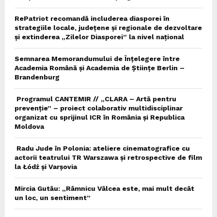
RePatriot recomandă includerea diasporei în
strategiile locale, județene și regionale de dezvoltare
și extinderea „Zilelor Diasporei” la nivel național
Semnarea Memorandumului de Înțelegere între
Academia Română și Academia de Științe Berlin –
Brandenburg
Programul CANTEMIR // „CLARA – Artă pentru
prevenție” – proiect colaborativ multidisciplinar
organizat cu sprijinul ICR în România și Republica
Moldova
Radu Jude în Polonia: ateliere cinematografice cu
actorii teatrului TR Warszawa și retrospective de film
la Łódź și Varșovia
Mircia Gutău: „Râmnicu Vâlcea este, mai mult decât
un loc, un sentiment”