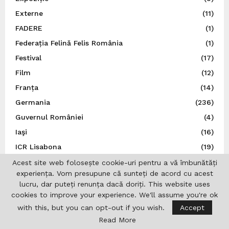
Externe
(11)
FADERE
(1)
Federația Felină Felis România
(1)
Festival
(17)
Film
(12)
Franța
(14)
Germania
(236)
Guvernul României
(4)
Iaşi
(16)
ICR Lisabona
(19)
ICR Londra
(20)
Acest site web folosește cookie-uri pentru a vă îmbunătăți
experiența. Vom presupune că sunteți de acord cu acest
India
(3)
lucru, dar puteți renunța dacă doriți. This website uses
Institutul Cultural Român
(431)
cookies to improve your experience. We'll assume you're ok
Institutul Francez
(2)
with this, but you can opt-out if you wish.
Accept
Read More
Internațional
(11)