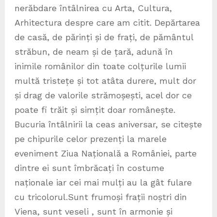
nerăbdare întâlnirea cu Arta, Cultura,
Arhitectura despre care am citit. Depărtarea
de casă, de părinți și de frați, de pământul
străbun, de neam și de țară, adună în
inimile românilor din toate colțurile lumii
multă tristețe și tot atâta durere, mult dor
și drag de valorile strămoșești, acel dor ce
poate fi trăit și simțit doar românește.
Bucuria întâlnirii la ceas aniversar, se citește
pe chipurile celor prezenți la marele
eveniment Ziua Națională a României, parte
dintre ei sunt îmbrăcați în costume
naționale iar cei mai mulți au la gât fulare
cu tricolorul.Sunt frumoși frații noștri din
Viena, sunt veseli , sunt în armonie și