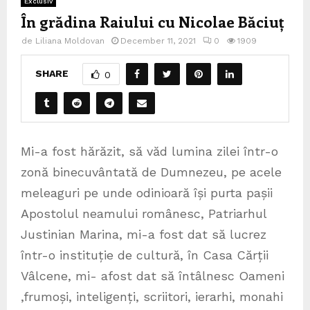
Exclusiv
În grădina Raiului cu Nicolae Băciuț
de
Liliana Moldovan
December 11, 2021
0
1909
SHARE
0
Mi-a fost hărăzit, să văd lumina zilei într-o
zonă binecuvântată de Dumnezeu, pe acele
meleaguri pe unde odinioară își purta pașii
Apostolul neamului românesc, Patriarhul
Justinian Marina, mi-a fost dat să lucrez
într-o instituție de cultură, în Casa Cărții
Vâlcene, mi- afost dat să întâlnesc Oameni
,frumoși, inteligenți, scriitori, ierarhi, monahi