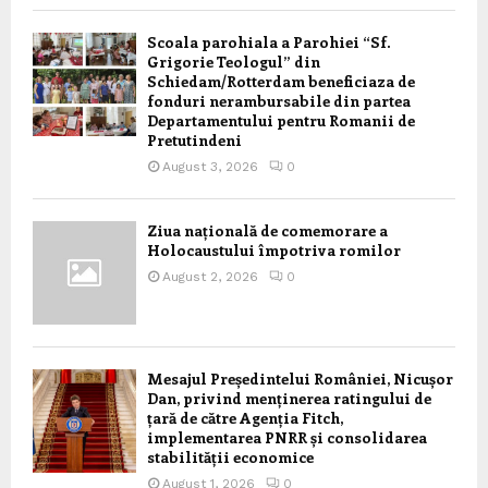
Scoala parohiala a Parohiei “Sf.
Grigorie Teologul” din
Schiedam/Rotterdam beneficiaza de
fonduri nerambursabile din partea
Departamentului pentru Romanii de
Pretutindeni
August 3, 2026
0
Ziua națională de comemorare a
Holocaustului împotriva romilor
August 2, 2026
0
Mesajul Președintelui României, Nicușor
Dan, privind menținerea ratingului de
țară de către Agenția Fitch,
implementarea PNRR și consolidarea
stabilității economice
August 1, 2026
0