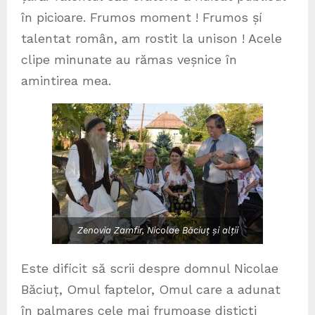
în picioare. Frumos moment ! Frumos șí
talentat român, am rostit la unison ! Acele
clipe minunate au rămas veșnice în
amintirea mea.
Zenovia Zamfir, Nicolae Băciuț și alții
Este dificit să scrii despre domnul Nicolae
Băciuț, Omul faptelor, Omul care a adunat
în palmares cele mai frumoase disticți