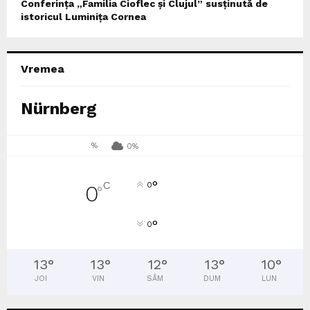
Conferința „Familia Cioflec și Clujul” susținută de
istoricul Luminița Cornea
Vremea
Nürnberg
%
0%
°
C
0
0
°
°
0
13
°
13
°
12
°
13
°
10
°
JOI
VIN
SÂM
DUM
LUN