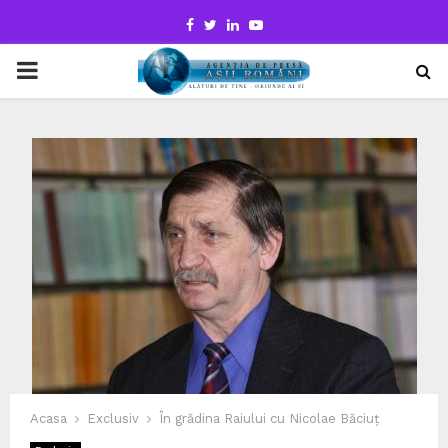
Facebook
Twitter
Linkedin
Youtube
PRIMARY
MENU
Acasa
Exclusiv
În grădina Raiului cu Nicolae Băciuț