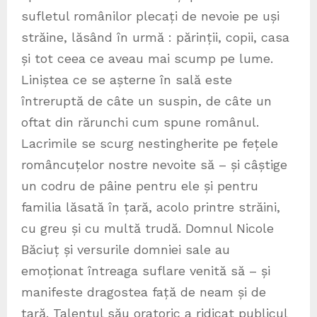
sufletul românilor plecați de nevoie pe uși
străine, lăsând în urmă : părinții, copii, casa
și tot ceea ce aveau mai scump pe lume.
Liniștea ce se așterne în sală este
întreruptă de câte un suspin, de câte un
oftat din rărunchi cum spune românul.
Lacrimile se scurg nestingherite pe fețele
româncuțelor nostre nevoite să – și câștige
un codru de pâine pentru ele și pentru
familia lăsată în țară, acolo printre străini,
cu greu și cu multă trudă. Domnul Nicole
Băciuț și versurile domniei sale au
emoționat întreaga suflare venită să – și
manifeste dragostea față de neam și de
țară. Talentul său oratoric a ridicat publicul