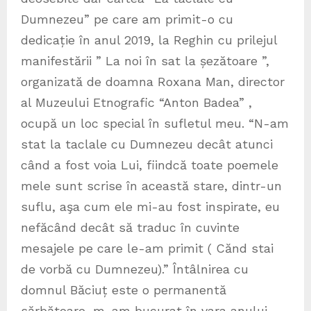
Dumnezeu” pe care am primit-o cu
dedicație în anul 2019, la Reghin cu prilejul
manifestării ” La noi în sat la șezătoare ”,
organizată de doamna Roxana Man, director
al Muzeului Etnografic “Anton Badea” ,
ocupă un loc special în sufletul meu. “N-am
stat la taclale cu Dumnezeu decât atunci
când a fost voia Lui, fiindcă toate poemele
mele sunt scrise în această stare, dintr-un
suflu, aşa cum ele mi-au fost inspirate, eu
nefăcând decât să traduc în cuvinte
mesajele pe care le-am primit ( Cănd stai
de vorbă cu Dumnezeu).” Întâlnirea cu
domnul Băciuț este o permanentă
sărbătoare, m-am bucurat în vara anului