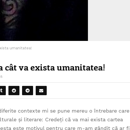
 exista umanitatea!
ta cât va exista umanitatea!
98
n diferite contexte mi se pune mereu o întrebare care
urale și literare: Credeți că va mai exista cartea
 Acesta este motivul pentru care m-am gândit că ar fi