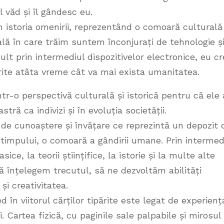
 văd și îl gândesc eu.
în istoria omenirii, reprezentând o comoară culturală 
tală în care trăim suntem înconjurați de tehnologie ș
lt prin intermediul dispozitivelor electronice, eu c
rite atâta vreme cât va mai exista umanitatea.
ntr-o perspectivă culturală și istorică pentru că ele
tră ca indivizi și în evoluția societății.
e de cunoaștere și învățare ce reprezintă un depozit 
l timpului, o comoară a gândirii umane. Prin intermed
ice, la teorii științifice, la istorie și la multe alte
ă înțelegem trecutul, să ne dezvoltăm abilități
și creativitatea.
 în viitorul cărților tipărite este legat de experienț
. Cartea fizică, cu paginile sale palpabile și mirosul