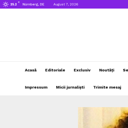
C
Nürnberg, DE
August 7, 2026
25.2
Acasă
Editoriale
Exclusiv
Noutăți
Se
Impressum
Micii jurnaliști
Trimite mesaj