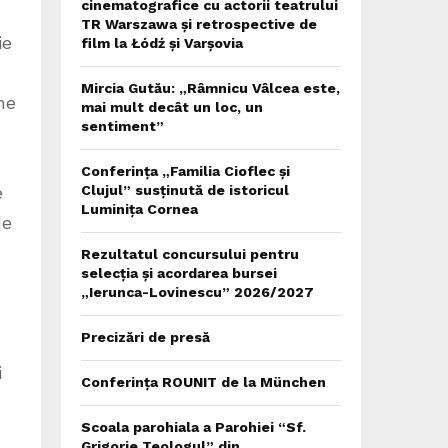
cinematografice cu actorii teatrului
TR Warszawa și retrospective de
ie
film la Łódź și Varșovia
Mircia Gutău: „Râmnicu Vâlcea este,
ne
mai mult decât un loc, un
sentiment”
Conferința „Familia Cioflec și
e
Clujul” susținută de istoricul
Luminița Cornea
de
Rezultatul concursului pentru
selecția și acordarea bursei
„Ierunca-Lovinescu” 2026/2027
Precizări de presă
i
Conferința ROUNIT de la München
Scoala parohiala a Parohiei “Sf.
Grigorie Teologul” din