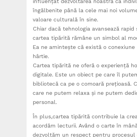
influențat dezvoltarea noastră ca indiviz
îngălbenite până la cele mai noi volume 
valoare culturală în sine.
Chiar dacă tehnologia avansează rapid ș
cartea tipărită rămâne un simbol al mod
Ea ne amintește că există o conexiune sp
hârtie.
Cartea tipărită ne oferă o experiență ho
digitale. Este un obiect pe care îl pute
bibliotecă ca pe o comoară prețioasă. Că
care ne putem relaxa și ne putem dedi
personal.
În plus,cartea tipărită contribuie la crea
acordăm lecturii. Având o carte în mân
dezvoltăm un respect pentru procesul d