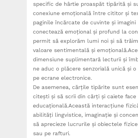
specific de hârtie proaspăt tipărită și 
conexiune emoțională între cititor și te
paginile încărcate de cuvinte și imagini
conectează emoțional și profund la conți
permit să explorăm lumi noi și să trăim 
valoare sentimentală și emoțională.Ace
dimensiune suplimentară lecturii și îmbo
ne aduc o plăcere senzorială unică și o
pe ecrane electronice.
De asemenea, cărțile tipărite sunt esenț
citești și să scrii din cărți și caiete fac
educațională.Această interacțiune fizică 
abilități lingvistice, imaginație și conce
să aprecieze lucrurile și obiectele fizice
sau pe rafturi.