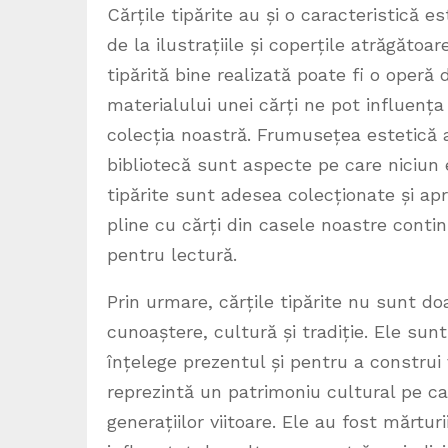
Cărțile tipărite au și o caracteristică es
de la ilustrațiile și coperțile atrăgătoare
tipărită bine realizată poate fi o operă
materialului unei cărți ne pot influența 
colecția noastră. Frumusețea estetică a 
bibliotecă sunt aspecte pe care niciun 
tipărite sunt adesea colecționate și apre
pline cu cărți din casele noastre contin
pentru lectură.
Prin urmare, cărțile tipărite nu sunt d
cunoaștere, cultură și tradiție. Ele sun
înțelege prezentul și pentru a construi vi
reprezintă un patrimoniu cultural pe c
generațiilor viitoare. Ele au fost mărtur