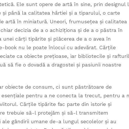
tetică. Ele sunt opere de artă în sine, prin designul l
 și până la calitatea hârtiei și a tiparului, o carte
 de artă în miniatură. Uneori, frumusețea și calitatea
chiar decizia de a o achiziționa și de a o păstra în
unei cărți tipărite și plăcerea de a o avea în
e-book nu le poate înlocui cu adevărat. Cărțile
ciate ca obiecte prețioase, iar bibliotecile și rafturi
uă să fie o dovadă a dragostei și pasiunii noastre
oar obiecte de consum, ci sunt păstrătoare de
t esențiale pentru a ne conecta la trecut, pentru a 
itorul. Cărțile tipărite fac parte din istorie și
are trebuie să-l protejăm și să-l transmitem
ii ale gândirii umane de-a lungul secolelor și au