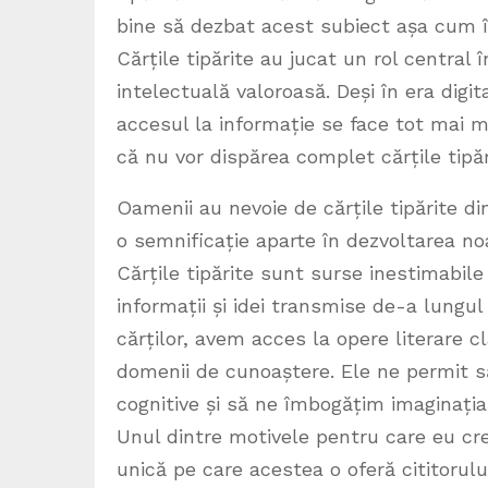
bine să dezbat acest subiect așa cum îl
Cărțile tipărite au jucat un rol central 
intelectuală valoroasă. Deși în era digi
accesul la informație se face tot mai mu
că nu vor dispărea complet cărțile tipă
Oamenii au nevoie de cărțile tipărite di
o semnificație aparte în dezvoltarea noas
Cărțile tipărite sunt surse inestimabil
informații și idei transmise de-a lungu
cărților, avem acces la opere literare clas
domenii de cunoaștere. Ele ne permit s
cognitive și să ne îmbogățim imaginația 
Unul dintre motivele pentru care eu cred
unică pe care acestea o oferă cititorului