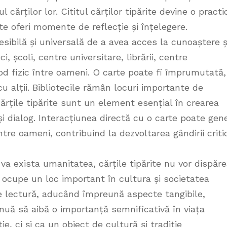
 cărților lor. Cititul cărților tipărite devine o practi
e oferi momente de reflecție și înțelegere.
esibilă și universală de a avea acces la cunoaștere ș
ci, școli, centre universitare, librării, centre
od fizic între oameni. O carte poate fi împrumutată,
cu alții. Bibliotecile rămân locuri importante de
 cărțile tipărite sunt un element esențial în crearea
i dialog. Interacțiunea directă cu o carte poate gen
între oameni, contribuind la dezvoltarea gândirii criti
va exista umanitatea, cărțile tipărite nu vor dispăr
ă ocupe un loc important în cultura și societatea
de lectură, aducând împreună aspecte tangibile,
tinuă să aibă o importanță semnificativă în viața
e, ci și ca un obiect de cultură și tradiție