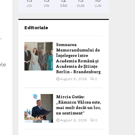
JOI
VIN
SÂM
DUM
LUN
Editoriale
.
Semnarea
Memorandumului de
Înțelegere între
Academia Română și
ele
Academia de Științe
Berlin – Brandenburg
n
August 6, 2026
0
n
Mircia Gutău:
„Râmnicu Vâlcea este,
mai mult decât un loc,
un sentiment”
August 6, 2026
0