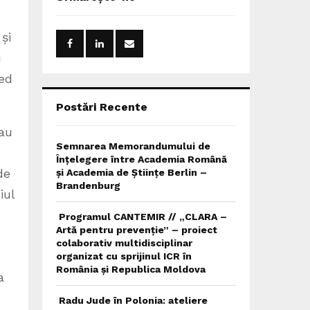
h
f
A
o
și
r
R
i
:
C
red
H
Postări Recente
 au
Semnarea Memorandumului de
Înțelegere între Academia Română
de
și Academia de Științe Berlin –
Brandenburg
iul
Programul CANTEMIR // „CLARA –
Artă pentru prevenție” – proiect
colaborativ multidisciplinar
organizat cu sprijinul ICR în
România și Republica Moldova
a
Radu Jude în Polonia: ateliere