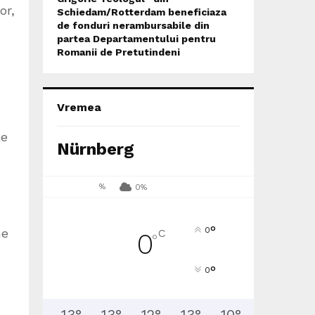
or,
Schiedam/Rotterdam beneficiaza
de fonduri nerambursabile din
partea Departamentului pentru
Romanii de Pretutindeni
Vremea
le
Nürnberg
%
0%
°
0
ne
C
0
°
°
0
13
°
13
°
12
°
13
°
10
°