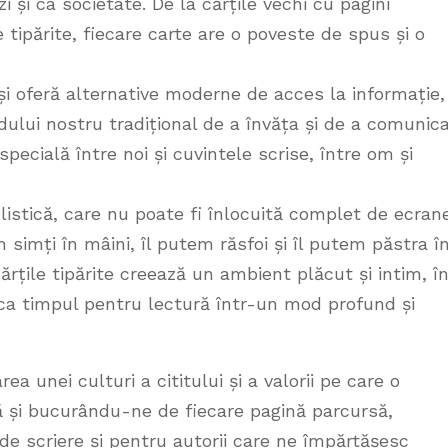
i și ca societate. De la cărțile vechi cu pagini
tipărite, fiecare carte are o poveste de spus și o
i oferă alternative moderne de acces la informație,
ului nostru tradițional de a învăța și de a comunica
ecială între noi și cuvintele scrise, între om și
listică, care nu poate fi înlocuită complet de ecran
m simți în mâini, îl putem răsfoi și îl putem păstra î
rțile tipărite creează un ambient plăcut și intim, î
ca timpul pentru lectură într-un mod profund și
rea unei culturi a cititului și a valorii pe care o
ă și bucurându-ne de fiecare pagină parcursă,
e scriere și pentru autorii care ne împărtășesc