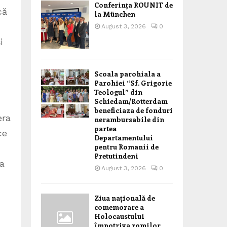
Conferința ROUNIT de
că
la München
August 3, 2026
0
i
Scoala parohiala a
Parohiei “Sf. Grigorie
Teologul” din
Schiedam/Rotterdam
beneficiaza de fonduri
era
nerambursabile din
partea
ce
Departamentului
pentru Romanii de
Pretutindeni
ea
August 3, 2026
0
Ziua națională de
comemorare a
Holocaustului
împotriva romilor