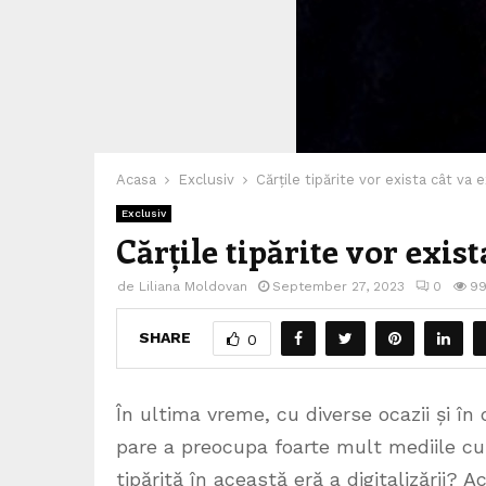
Acasa
Exclusiv
Cărțile tipărite vor exista cât va
Exclusiv
Cărțile tipărite vor exis
de
Liliana Moldovan
September 27, 2023
0
9
SHARE
0
În ultima vreme, cu diverse ocazii și î
pare a preocupa foarte mult mediile cult
tipărită în această eră a digitalizării?