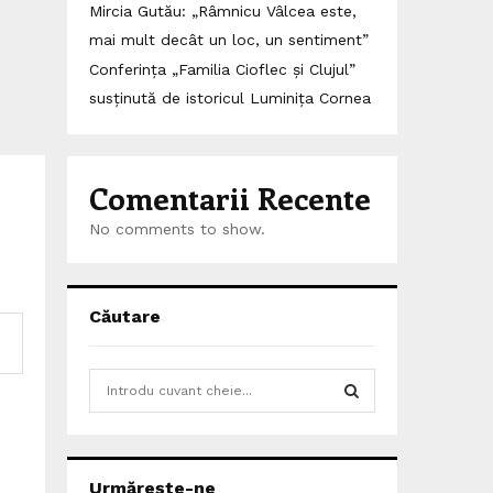
Mircia Gutău: „Râmnicu Vâlcea este,
mai mult decât un loc, un sentiment”
Conferința „Familia Cioflec și Clujul”
susținută de istoricul Luminița Cornea
Comentarii Recente
No comments to show.
Căutare
S
e
a
S
r
c
E
Urmărește-ne