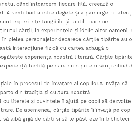
sunetul când întoarcem fiecare filă, creează o
xt. A simți hârtia între degete și a parcurge cu atenț
 sunt experiențe tangibile și tactile care ne
nutul cărții, la experiențele și ideile altor oameni, 
în pielea personajelor deoarece cărțile tipărite au o
astă interacțiune fizică cu cartea adaugă o
gățește experiența noastră literară. Cărțile tipărit
 experiență tactilă pe care nu o putem simți citind 
iale în procesul de învățare al copiilor.A învăța să
e parte din tradiția și cultura noastră
cu literele și cuvintele îi ajută pe copii să dezvolte
ntrare. De asemenea, cărțile tipărite îi învață pe copi
, să aibă grijă de cărți și să le păstreze în biblioteci