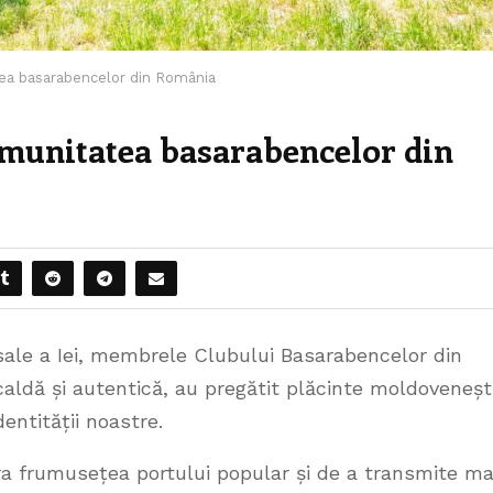
tea basarabencelor din România
omunitatea basarabencelor din
ersale a Iei, membrele Clubului Basarabencelor din
aldă și autentică, au pregătit plăcinte moldoveneșt
entității noastre.
ra frumusețea portului popular și de a transmite ma