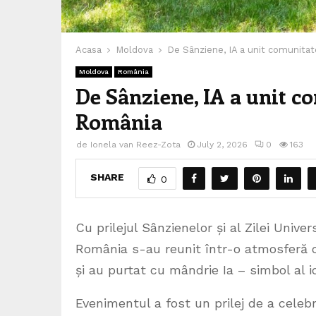
Acasa
Moldova
De Sânziene, IA a unit comunita
Moldova
România
De Sânziene, IA a unit c
România
de
Ionela van Reez-Zota
July 2, 2026
0
163
SHARE
0
Cu prilejul Sânzienelor și al Zilei Univ
România s-au reunit într-o atmosferă c
și au purtat cu mândrie Ia – simbol al id
Evenimentul a fost un prilej de a celeb