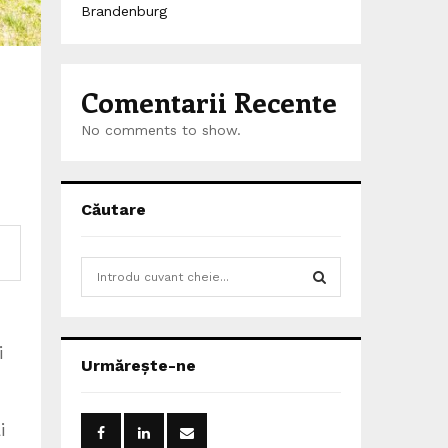
Brandenburg
Comentarii Recente
No comments to show.
Căutare
S
e
a
S
r
i
c
E
Urmărește-ne
h
f
A
o
i
r
R