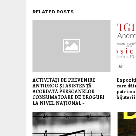
RELATED POSTS
ACTIVITĂŢI DE PREVENIRE
Expoziți
ANTIDROG ŞI ASISTENŢĂ
care dăi
ACORDATĂ PERSOANELOR
patrimon
CONSUMATOARE DE DROGURI,
bijuterii
LA NIVEL NAŢIONAL –