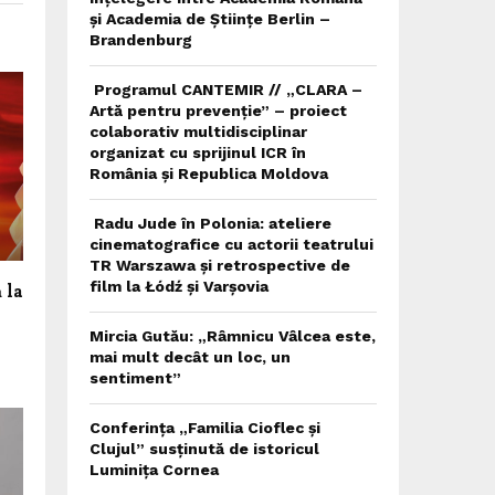
și Academia de Științe Berlin –
Brandenburg
Programul CANTEMIR // „CLARA –
Artă pentru prevenție” – proiect
colaborativ multidisciplinar
organizat cu sprijinul ICR în
România și Republica Moldova
Radu Jude în Polonia: ateliere
cinematografice cu actorii teatrului
TR Warszawa și retrospective de
film la Łódź și Varșovia
 la
Mircia Gutău: „Râmnicu Vâlcea este,
mai mult decât un loc, un
sentiment”
Conferința „Familia Cioflec și
Clujul” susținută de istoricul
Luminița Cornea