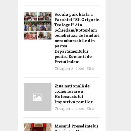
Scoala parohiala a
Parohiei “Sf. Grigorie
Teologul” din
Schiedam/Rotterdam
beneficiaza de fonduri
nerambursabile din
partea
Departamentului
pentru Romanii de
Pretutindeni
August 3, 2026
0
Ziua națională de
comemorare a
Holocaustului
împotriva romilor
August 2, 2026
0
Mesajul Președintelui