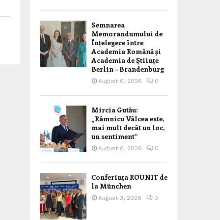
Semnarea
Memorandumului de
Înțelegere între
Academia Română și
Academia de Științe
Berlin – Brandenburg
August 6, 2026
0
Mircia Gutău:
„Râmnicu Vâlcea este,
mai mult decât un loc,
un sentiment”
August 6, 2026
0
Conferința ROUNIT de
la München
August 3, 2026
0