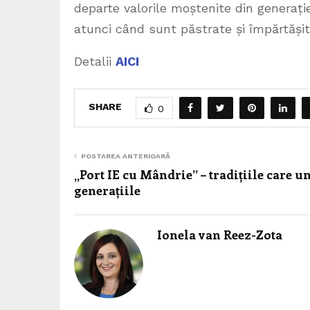
departe valorile moștenite din generați
atunci când sunt păstrate și împărtășit
Detalii
AICI
SHARE
0
POSTAREA ANTERIOARĂ
„Port IE cu Mândrie” – tradițiile care u
generațiile
Ionela van Reez-Zota