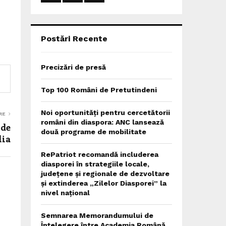
:
C
H
Postări Recente
Precizări de presă
Top 100 Români de Pretutindeni
Noi oportunități pentru cercetătorii
RE
români din diaspora: ANC lansează
 de
două programe de mobilitate
lia
RePatriot recomandă includerea
diasporei în strategiile locale,
județene și regionale de dezvoltare
și extinderea „Zilelor Diasporei” la
nivel național
Semnarea Memorandumului de
Înțelegere între Academia Română