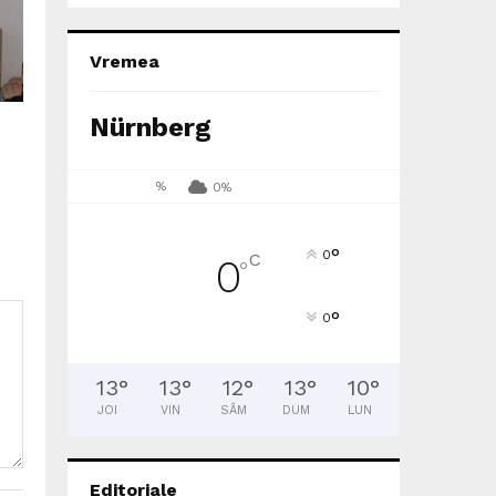
Vremea
Nürnberg
%
0%
°
0
C
0
°
°
0
13
°
13
°
12
°
13
°
10
°
JOI
VIN
SÂM
DUM
LUN
Editoriale