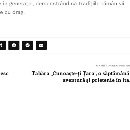
e în generație, demonstrând că tradițiile rămân vii
e cu drag.
URMĂTOAREA POSTA
nesc
Tabăra „Cunoaște-ți Țara”, o săptămână
aventură și prietenie în Ita