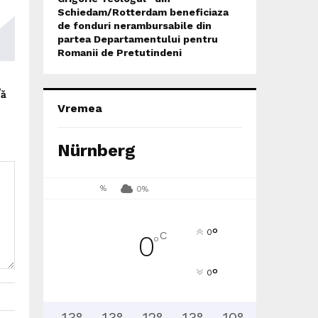
Schiedam/Rotterdam beneficiaza
de fonduri nerambursabile din
partea Departamentului pentru
Romanii de Pretutindeni
/ă
Vremea
Nürnberg
%
0%
°
0
C
0
°
°
0
13
°
13
°
12
°
13
°
10
°