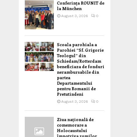
Conferința ROUNIT de
la München
August 3, 2026
0
Scoala parohiala a
Parohiei “Sf. Grigorie
Teologul” din
Schiedam/Rotterdam
beneficiaza de fonduri
nerambursabile din
partea
Departamentului
pentru Romanii de
Pretutindeni
August 3, 2026
0
Ziua națională de
comemorare a
Holocaustului
împotriva romilor