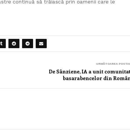
astre continuă să trăiască prin oamenii care le
URMĂTOAREA POSTA
De Sânziene, IA a unit comunita
basarabencelor din Româ