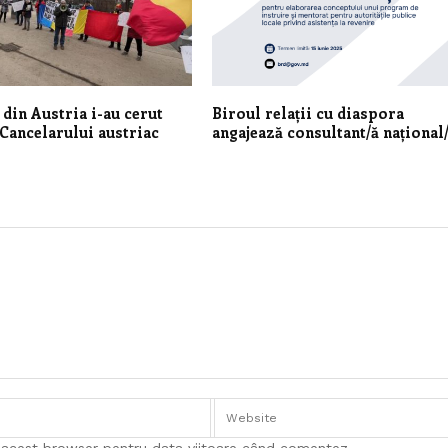
din Austria i-au cerut
Biroul relații cu diaspora
Cancelarului austriac
angajează consultant/ă național
n acest browser pentru data viitoare când comentez.