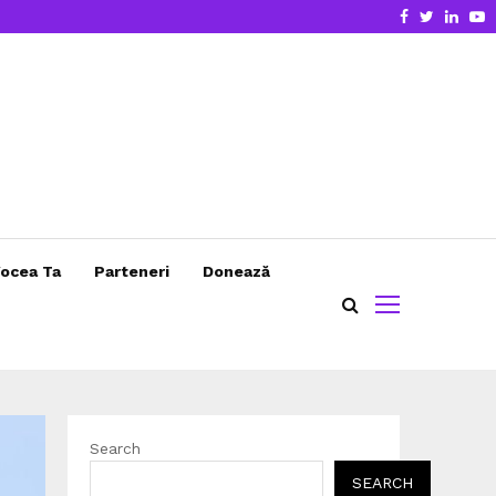
Facebook
Twitter
Linke
Y
ocea Ta
Parteneri
Donează
Search
SEARCH