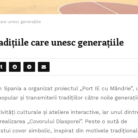
care unesc generațiile
adițiile care unesc generațiile
n Spania a organizat proiectul „Port IE cu Mândrie”, 
ular și transmiterii tradițiilor către noile generații
tivități culturale și ateliere interactive, iar unul dintr
alizarea „Covorului Diasporei”. Peste o sută de
stui covor simbolic, inspirat din motivele tradițional