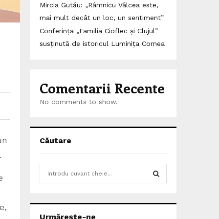
Mircia Gutău: „Râmnicu Vâlcea este,
mai mult decât un loc, un sentiment”
Conferința „Familia Cioflec și Clujul”
susținută de istoricul Luminița Cornea
Comentarii Recente
No comments to show.
un
Căutare
.
S
e
e
a
S
r
e,
c
E
Urmărește-ne