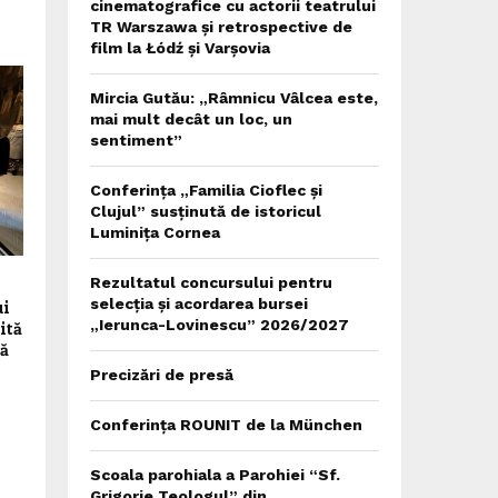
cinematografice cu actorii teatrului
TR Warszawa și retrospective de
film la Łódź și Varșovia
Mircia Gutău: „Râmnicu Vâlcea este,
mai mult decât un loc, un
sentiment”
Conferința „Familia Cioflec și
Clujul” susținută de istoricul
Luminița Cornea
Rezultatul concursului pentru
selecția și acordarea bursei
ui
„Ierunca-Lovinescu” 2026/2027
ită
ă
Precizări de presă
Conferința ROUNIT de la München
Scoala parohiala a Parohiei “Sf.
Grigorie Teologul” din