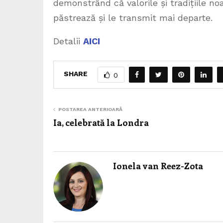
demonstrând că valorile și tradițiile no
păstrează și le transmit mai departe.
Detalii
AICI
SHARE
0
POSTAREA ANTERIOARĂ
Ia, celebrată la Londra
Ionela van Reez-Zota