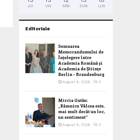
JOI
VIN
SÂM
DUM
LUN
Editoriale
Semnarea
Memorandumului de
Înțelegere între
Academia Română și
Academia de Științe
Berlin – Brandenburg
August 6, 2026
0
Mircia Gutău:
„Râmnicu Vâlcea este,
mai mult decât un loc,
un sentiment”
August 6, 2026
0