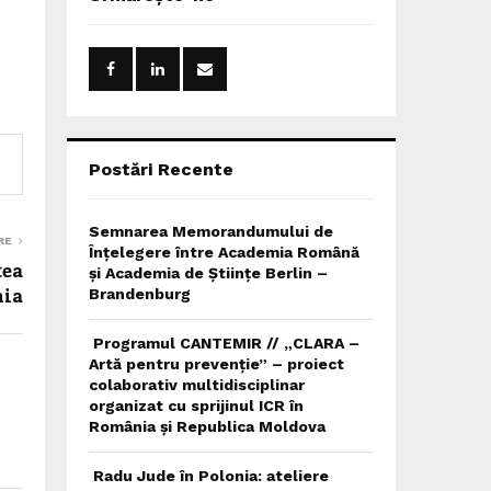
h
f
A
o
r
R
:
C
H
Postări Recente
Semnarea Memorandumului de
RE
Înțelegere între Academia Română
tea
și Academia de Științe Berlin –
nia
Brandenburg
Programul CANTEMIR // „CLARA –
Artă pentru prevenție” – proiect
colaborativ multidisciplinar
organizat cu sprijinul ICR în
România și Republica Moldova
Radu Jude în Polonia: ateliere