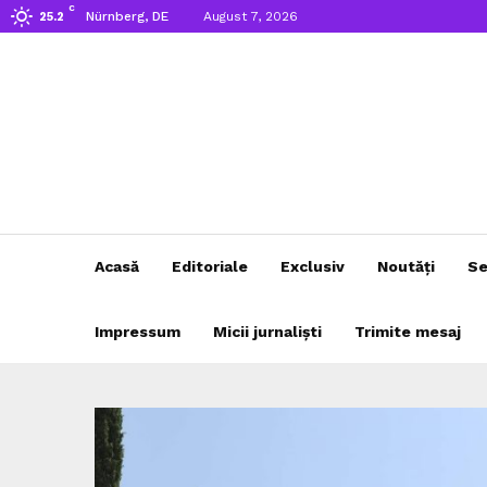
C
Nürnberg, DE
August 7, 2026
25.2
Acasă
Editoriale
Exclusiv
Noutăți
Se
Impressum
Micii jurnaliști
Trimite mesaj