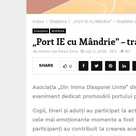
Acasa
Diaspora
„Port IE cu Mândrie” – tradițiile 
Diaspora
Moldova
„Port IE cu Mândrie” – tr
de
Ionela van Reez-Zota
July 2, 2026
0
161
SHARE
0
Asociația „Din Inima Diasporei Unite” di
eveniment dedicat promovării portului pop
Copii, tineri și adulți au participat la ac
cele mai emoționante momente a fost re
participanți au contribuit la crearea ace