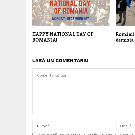
HAPPY NATIONAL DAY OF
Românii 
ROMANIA!
demisia 
LASĂ UN COMENTARIU
Salvează-mi numele, e-mailul și site-ul web î