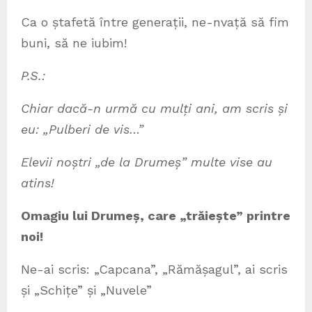
Ca o ștafetă între generații, ne-nvață să fim
buni, să ne iubim!
P.S.:
Chiar dacă-n urmă cu mulți ani, am scris și
eu: „Pulberi de vis…”
Elevii noștri „de la Drumeș” multe vise au
atins!
Omagiu lui Drumeș, care „trăiește” printre
noi!
Ne-ai scris: „Capcana”, „Rămășagul”, ai scris
și „Schițe” și „Nuvele”