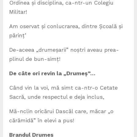
Ordinea și disciplina, ca-ntr-un Colegiu
Militar!
Am oservat și conlucrarea, dintre Școală și
părinț’
De-aceea „drumeșarii” noștri aveau prea-
plinul de bun-simț!
De câte ori revin la „Drumeș”…
Când vin la voi, mă simt ca-ntr-o Cetate
Sacră, unde respectul e deja inclus,
Mă-nclin oricărui Dascăl care, măcar „o
cărămidă” în elevi a pus!
Brandul Drumeș