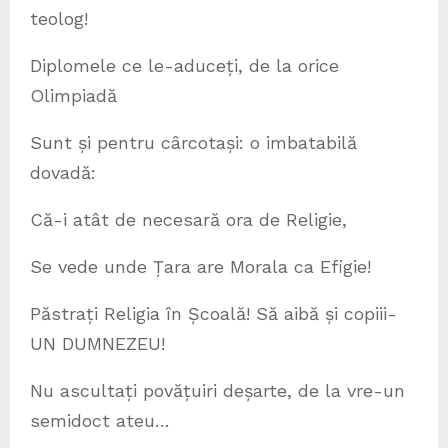
teolog!
Diplomele ce le-aduceți, de la orice
Olimpiadă
Sunt și pentru cârcotași: o imbatabilă
dovadă:
Că-i atât de necesară ora de Religie,
Se vede unde Țara are Morala ca Efigie!
Păstrați Religia în Școală! Să aibă și copiii-
UN DUMNEZEU!
Nu ascultați povățuiri deșarte, de la vre-un
semidoct ateu…