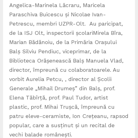
Angelica-Marinela Lăcraru, Maricela
Paraschiva Buicescu și Nicolae Ivan-
Petrescu, membri UZPR-Olt. Au paricipat,
de la ISJ Olt, inspectorii școlariMirela Bîra,
Marian Bădănoiu, de la Primăria Orașului
Balș Silviu Pendiuc, viceprimar, de la
Biblioteca Orășenească Balș Manuela Vlad,
director, împreună cu colaboratoarele. Au
vorbit Aurelia Petcu, , director al Școlii
Generale „Mihail Drumeș” din Balș, prof.
Elena Tăbîrță, prof. Paul Tudor, artist
plastic, prof. Mihai Trușcă, împreună cu
patru eleve-ceramiste, Ion Crețeanu, rapsod
popular, care a susținut și un recital de
vechi balade românești.