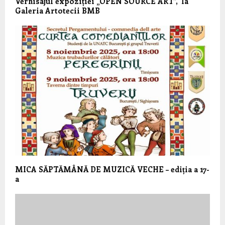
Vernisajul expoziției „OPEN SOURCE ART”, la
Galeria Artotecii BMB
MICA SĂPTĂMÂNĂ DE MUZICĂ VECHE – ediția a 17-
a