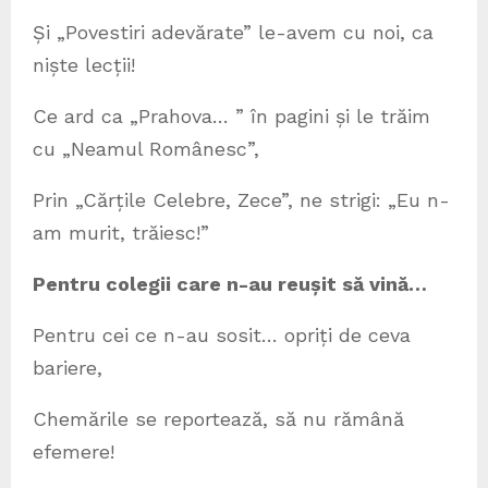
Și „Povestiri adevărate” le-avem cu noi, ca
niște lecții!
Ce ard ca „Prahova… ” în pagini și le trăim
cu „Neamul Românesc”,
Prin „Cărțile Celebre, Zece”, ne strigi: „Eu n-
am murit, trăiesc!”
Pentru colegii care n-au reușit să vină…
Pentru cei ce n-au sosit… opriți de ceva
bariere,
Chemările se reportează, să nu rămână
efemere!