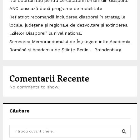
Noi oportunități pentru cercetătorii români din diaspora:
ANC lansează două programe de mobilitate
RePatriot recomandă includerea diasporei în strategiile
locale, județene și regionale de dezvoltare și extinderea
„Zilelor Diasporei” la nivel național
Semnarea Memorandumului de Înțelegere între Academia
Română și Academia de Științe Berlin – Brandenburg
Comentarii Recente
No comments to show.
Căutare
S
e