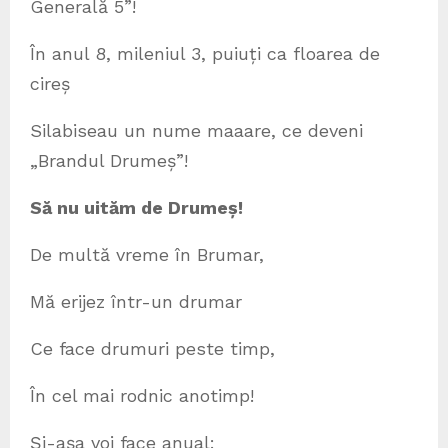
Generală 5”!
În anul 8, mileniul 3, puiuți ca floarea de
cireș
Silabiseau un nume maaare, ce deveni
„Brandul Drumeș”!
Să nu uităm de Drumeș!
De multă vreme în Brumar,
Mă erijez într-un drumar
Ce face drumuri peste timp,
În cel mai rodnic anotimp!
Și-așa voi face anual: