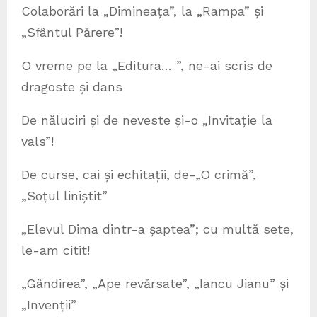
Colaborări la „Dimineața”, la „Rampa” și
„Sfântul Părere”!
O vreme pe la „Editura… ”, ne-ai scris de
dragoste și dans
De năluciri și de neveste și-o „Invitație la
vals”!
De curse, cai și echitații, de-„O crimă”,
„Soțul liniștit”
„Elevul Dima dintr-a șaptea”; cu multă sete,
le-am citit!
„Gândirea”, „Ape revărsate”, „Iancu Jianu” și
„Invenții”