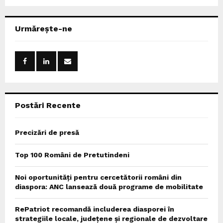
a
S
r
c
E
Urmărește-ne
h
f
A
o
r
R
:
C
Postări Recente
H
Precizări de presă
Top 100 Români de Pretutindeni
Noi oportunități pentru cercetătorii români din
diaspora: ANC lansează două programe de mobilitate
RePatriot recomandă includerea diasporei în
strategiile locale, județene și regionale de dezvoltare