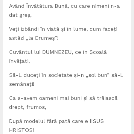
Având Învățătura Bună, cu care nimeni n-a
dat greș,
Veți izbândi în viață și în lume, cum faceți
astăzi „la Drumeș”!
Cuvântul lui DUMNEZEU, ce în Școală
învățați,
Să-L duceți în societate și-n „sol bun” să-L
semănați!
Ca s-avem oameni mai buni și să trăiască
drept, frumos,
După modelul fără pată care e IISUS
HRISTOS!