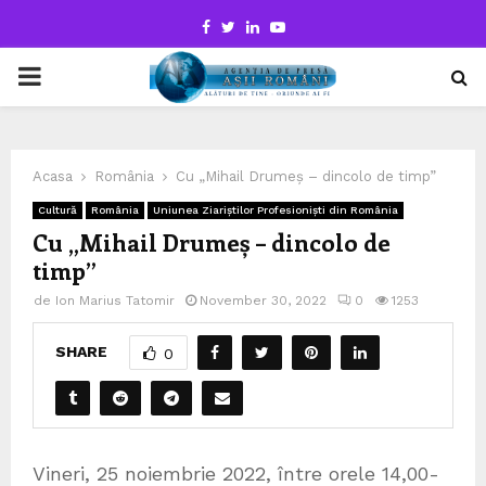
Facebook
Twitter
Linkedin
Youtube
PRIMARY
MENU
Acasa
România
Cu „Mihail Drumeș – dincolo de timp”
Cultură
România
Uniunea Ziariștilor Profesioniști din România
Cu „Mihail Drumeș – dincolo de
timp”
de
Ion Marius Tatomir
November 30, 2022
0
1253
SHARE
0
Vineri, 25 noiembrie 2022, între orele 14,00-