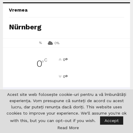
Vremea
Nürnberg
%
0%
°
C
0
0
°
°
0
13
°
13
°
12
°
13
°
10
°
Acest site web folosește cookie-uri pentru a vă îmbunătăți
JOI
VIN
SÂM
DUM
LUN
experiența. Vom presupune că sunteți de acord cu acest
lucru, dar puteți renunța dacă doriți. This website uses
cookies to improve your experience. We'll assume you're ok
Editoriale
with this, but you can opt-out if you wish.
Accept
Read More