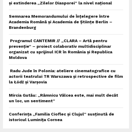
și extinderea „Zilelor Diasporei” la nivel național
Semnarea Memorandumului de Înțelegere între
Academia Română și Academia de Științe Berlin –
Brandenburg
Programul CANTEMIR // „CLARA – Artă pentru
prevenție” – proiect colaborativ multidisciplinar
organizat cu sprijinul ICR în România și Republica
Moldova
Radu Jude în Polonia: ateliere cinematografice cu
actorii teatrului TR Warszawa și retrospective de film
la Łódź și Varșovia
Mircia Gutău: „Râmnicu Vâlcea este, mai mult decât
un loc, un sentiment”
Conferința „Familia Cioflec și Clujul” susținută de
istoricul Luminița Cornea