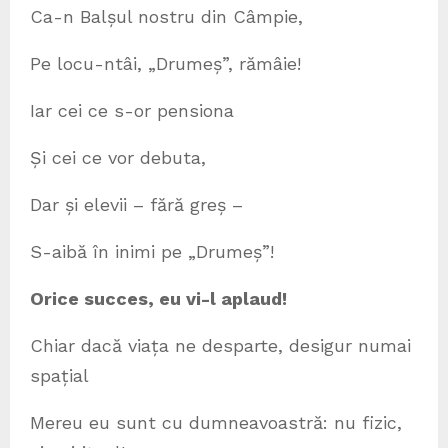
Ca-n Balșul nostru din Câmpie,
Pe locu-ntâi, „Drumeș”, rămâie!
Iar cei ce s-or pensiona
Și cei ce vor debuta,
Dar și elevii – fără greș –
S-aibă în inimi pe „Drumeș”!
Orice succes, eu vi-l aplaud!
Chiar dacă viața ne desparte, desigur numai
spațial
Mereu eu sunt cu dumneavoastră: nu fizic,